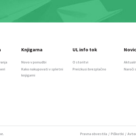
a
Knjigarna
UL info tok
Novi
vanja
Novo v ponudbi
O storitvi
Aktualn
meri
Kako nakupovati v spletni
Preizkusi brezplačno
Naroči 
knjigarni
ne.
Pravna obvestila
/
Piškotki
/ Avtor