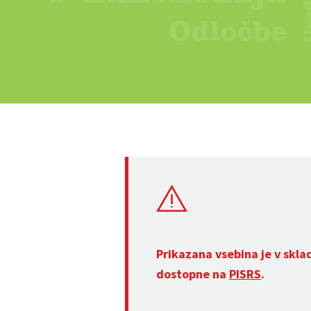
Prikazana vsebina je v skla
dostopne na
PISRS
.