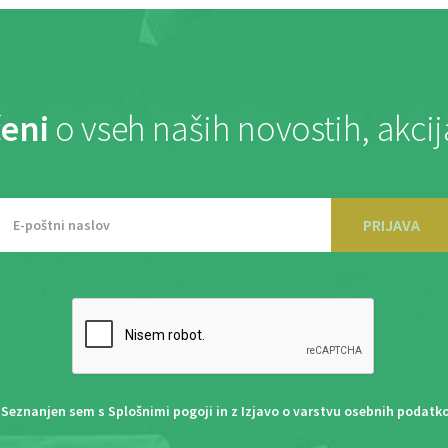
eni
o vseh naših novostih, akci
PRIJAVA
Seznanjen sem s
Splošnimi pogoji
in z
Izjavo o varstvu osebnih podatk