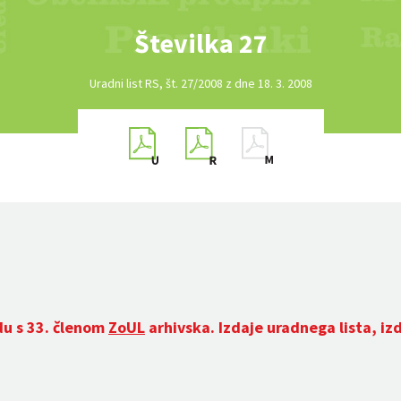
Številka 27
Uradni list RS, št. 27/2008 z dne 18. 3. 2008
du s 33. členom
ZoUL
arhivska. Izdaje uradnega lista, iz