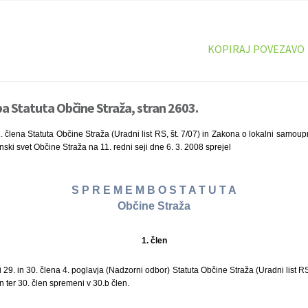
KOPIRAJ POVEZAVO
 Statuta Občine Straža, stran 2603.
. člena Statuta Občine Straža (Uradni list RS, št. 7/07) in Zakona o lokalni samo
činski svet Občine Straža na 11. redni seji dne 6. 3. 2008 sprejel
S P R E M E M B O S T A T U T A
Občine Straža
1. člen
 29. in 30. člena 4. poglavja (Nadzorni odbor) Statuta Občine Straža (Uradni list RS, 
n ter 30. člen spremeni v 30.b člen.