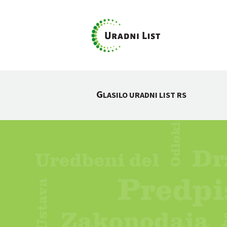
G
LASILO URADNI LIST RS