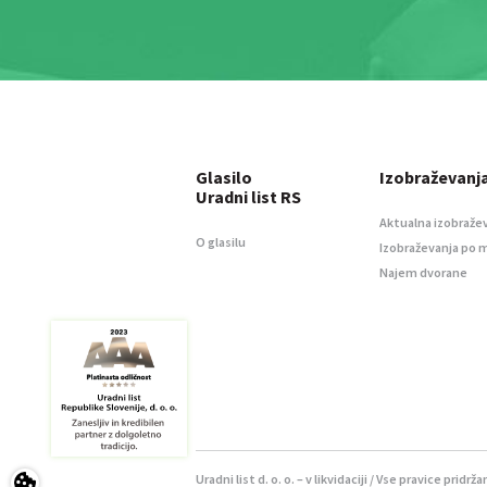
Glasilo
Izobraževanj
Uradni list RS
Aktualna izobraže
O glasilu
Izobraževanja po 
Najem dvorane
Uradni list d. o. o. – v likvidaciji / Vse pravice pridrža