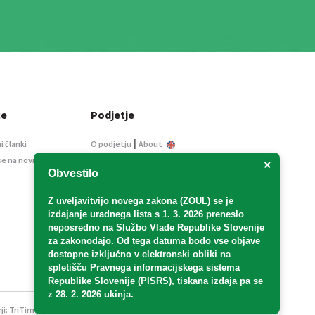
ce
Podjetje
|
i članki
O podjetju
About
se na novice
Kontakt
×
Obvestilo
Informacije javnega
značaja
Z uveljavitvijo
novega zakona (ZOUL)
se je
Oglaševanje
izdajanje uradnega lista s 1. 3. 2026 preneslo
Splošni pogoji
neposredno
na Službo Vlade Republike Slovenije
Izjava o varstvu osebnih
za zakonodajo
. Od tega datuma bodo vse objave
podatkov
dostopne izključno v elektronski obliki na
spletišču Pravnega informacijskega sistema
E-dražbe
Republike Slovenije (PISRS), tiskana izdaja pa se
z 28. 2. 2026 ukinja.
ji:
TriTim spletna agencija
v sodelovanju z 2Mobile