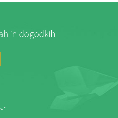
jah in dogodkih
ov
. *