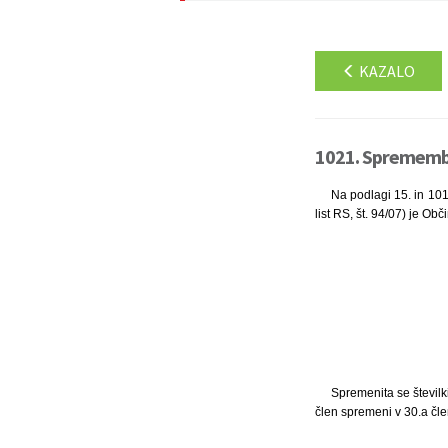
KAZALO
1021. Sprememba
Na podlagi 15. in 101
list RS, št. 94/07) je Ob
Spremenita se številki
člen spremeni v 30.a čle