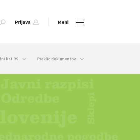
Prijava
Meni
dni list RS
Preklic dokumentov