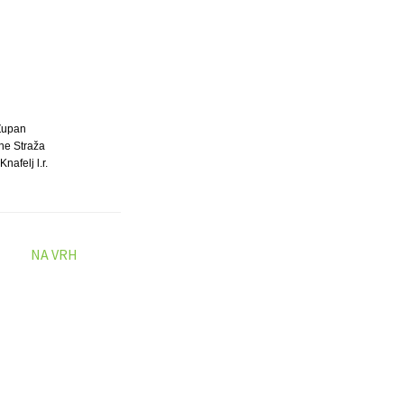
Župan
ne Straža
Knafelj l.r.
NA VRH