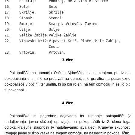
15.    Podkraj:      Podkraj, Bela Višnje, Vodice

16.    Selo:         Selo

17.    Skrilje:      Skrilje

18.    Stomaž:       Stomaž

19.    Šmarje:       Šmarje, Vrtovče, Zavino

20.    Ustje:        Ustje

21.    Velike Žablje:Velike Žablje

22.    Vipavski Križ:Vipavski Križ, Plače, Male Žablje,

                     Cesta

23.    Vrtovin:      Vrtovin.
3. člen
Pokopališča na območju Občine Ajdovščina so namenjena predvsem
pokopavanju umrlih, ki so prebivali na območju, ki gravitira na posamezno
pokopališče v občini, ter umrlih, ki so bili rojeni na tem območju in želijo biti
tu pokopani.
4. člen
Pokopališko in pogrebno dejavnost ter urejanje pokopališč (v
nadaljevanju: javna služba) opravljajo na pokopališčih iz 2. člena tega
odloka krajevne skupnosti (v nadaljevanju: izvajalec). Krajevne skupnosti
izvajajo javno službo vsaka na svojem območju, na naslednjih pokopališčih: