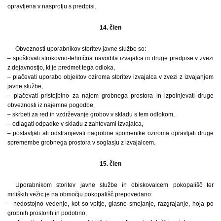
opravljena v nasprotju s predpisi.
14. člen
Obveznosti uporabnikov storitev javne službe so:
– spoštovati strokovno-tehnična navodila izvajalca in druge predpise v zvezi
z dejavnostjo, ki je predmet tega odloka,
– plačevati uporabo objektov oziroma storitev izvajalca v zvezi z izvajanjem
javne službe,
– plačevati pristojbino za najem grobnega prostora in izpolnjevati druge
obveznosti iz najemne pogodbe,
– skrbeti za red in vzdrževanje grobov v skladu s tem odlokom,
– odlagati odpadke v skladu z zahtevami izvajalca,
– postavljati ali odstranjevati nagrobne spomenike oziroma opravljati druge
spremembe grobnega prostora v soglasju z izvajalcem.
15. člen
Uporabnikom storitev javne službe in obiskovalcem pokopališč ter
mrliških vežic je na območju pokopališč prepovedano:
– nedostojno vedenje, kot so vpitje, glasno smejanje, razgrajanje, hoja po
grobnih prostorih in podobno,