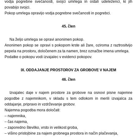
vodja pogrebne svečanosti, svojci umrlega in ostali udeleženci, ki jih
povabijo svojci.
Pokop umrlega opravijo vodja pogrebne svečanosti in pogrebci.
45. člen
Na željo umrlega se opravi anonimen pokop.
Anonimen pokop se opravi s pokopom krste ali žare, oziroma z raztrositvijo
pepela na prostoru, določenem za ta namen, brez označbe imena umrlega.
Podatke o pokopu vodi izvajalec v evidenci pokopov.
IX. ODDAJANJE PROSTOROV ZA GROBOVE V NAJEM
46. člen
Izvajalec daje v najem prostore za grobove na osnovi pisne najemne
pogodbe z najemnikom, v skladu s tem odlokom in merili izvajalca za
oddajanje, pripravo in vzdrževanje grobov.
Najemna pogodba mora določati:
– najemnika,
– čas najema,
– zaporedno številko, vrsto in velikost groba,
– višino pristojbine za najem grobnega prostora in način plačevanja,