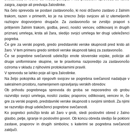
zaigra, zapoje ali predvaja žalostinke.
Na čelo sprevoda se postavi zastavonošo, ki nosi državno zastavo z žalnim
trakom, razen v primerih, ko je na izrecno željo svojcev ali iz utemeljenih
razlogov dogovorjeno drugače. Za zastavonošo se zvrstijo prapori s
pritrjenim žalnim trakom, godba, pevci, nosilci vencev, odlikovanj in drugih
priznanj umrlega, krsta ali žara, sledijo svojci umrlega ter drugi udeleženci
pogreba.
Če gre za verski pogreb, gredo predstavniki verske skupnosti pred krsto ali
žaro. V tem primeru gredo simboli verske skupnosti takoj za zastavonošo.
Če se pogrebne svečanosti udeležijo enote slovenske vojske, policije ali
druge uniformirane skupine, se te praviloma razporedijo za zastavonošo
oziroma v skladu z njihovimi protokolarnimi pravili.
V sprevodu se lahko poje ali igra žalostinke.
Na željo pokojnika ali njegovih svojcev se pogrebna svečanost nadaljuje v
sakralnem prostoru, namenjenem opravljanju verskih obredov.
Ob prihodu pogrebnega sprevoda do groba se neposredno ob grobu
razvrstijo svojci umrlega, nosilci zastav, praporov, odlikovanj, vencev in, če
gre za verski pogreb, predstavniki verske skupnosti s svojimi simboli. Za njimi
se razvrstijo drugi udeleženci pogrebne svečanosti.
Ko pogrebci položijo krsto ali žaro v grob, sledi poslovilni obred z žalno
glasbo, petje, igranje in poslovilni govori. Ob koncu obreda sledijo še pokloni
zastave, praporov in drugih simbolov, s katerimi se pogrebna svečanost
zaključi.