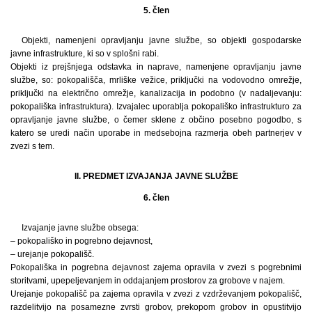
5. člen
Objekti, namenjeni opravljanju javne službe, so objekti gospodarske
javne infrastrukture, ki so v splošni rabi.
Objekti iz prejšnjega odstavka in naprave, namenjene opravljanju javne
službe, so: pokopališča, mrliške vežice, priključki na vodovodno omrežje,
priključki na električno omrežje, kanalizacija in podobno (v nadaljevanju:
pokopališka infrastruktura). Izvajalec uporablja pokopališko infrastrukturo za
opravljanje javne službe, o čemer sklene z občino posebno pogodbo, s
katero se uredi način uporabe in medsebojna razmerja obeh partnerjev v
zvezi s tem.
II. PREDMET IZVAJANJA JAVNE SLUŽBE
6. člen
Izvajanje javne službe obsega:
– pokopališko in pogrebno dejavnost,
– urejanje pokopališč.
Pokopališka in pogrebna dejavnost zajema opravila v zvezi s pogrebnimi
storitvami, upepeljevanjem in oddajanjem prostorov za grobove v najem.
Urejanje pokopališč pa zajema opravila v zvezi z vzdrževanjem pokopališč,
razdelitvijo na posamezne zvrsti grobov, prekopom grobov in opustitvijo