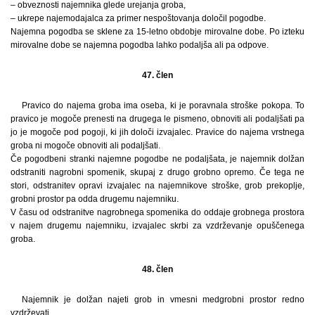
– obveznosti najemnika glede urejanja groba,
– ukrepe najemodajalca za primer nespoštovanja določil pogodbe.
Najemna pogodba se sklene za 15-letno obdobje mirovalne dobe. Po izteku
mirovalne dobe se najemna pogodba lahko podaljša ali pa odpove.
47. člen
Pravico do najema groba ima oseba, ki je poravnala stroške pokopa. To
pravico je mogoče prenesti na drugega le pismeno, obnoviti ali podaljšati pa
jo je mogoče pod pogoji, ki jih določi izvajalec. Pravice do najema vrstnega
groba ni mogoče obnoviti ali podaljšati.
Če pogodbeni stranki najemne pogodbe ne podaljšata, je najemnik dolžan
odstraniti nagrobni spomenik, skupaj z drugo grobno opremo. Če tega ne
stori, odstranitev opravi izvajalec na najemnikove stroške, grob prekoplje,
grobni prostor pa odda drugemu najemniku.
V času od odstranitve nagrobnega spomenika do oddaje grobnega prostora
v najem drugemu najemniku, izvajalec skrbi za vzdrževanje opuščenega
groba.
48. člen
Najemnik je dolžan najeti grob in vmesni medgrobni prostor redno
vzdrževati.