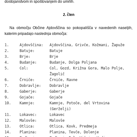
dostojanstvom in spoštovanjem do umrlih.
2. člen
Na območju Občine Ajdovščina so pokopališča v navedenih naseljih,
katerim pripadajo naslednja območja:
1.     Ajdovščina:   Ajdovščina, Grivče, Kožmani, Žapuže

2.     Batuje:       Batuje

3.     Brje:         Brje

4.     Budanje:      Budanje, Dolga Poljana

5.     Col:          Col, Gozd, Križna Gora, Malo Polje,

                     Žagolič

6.     Črniče:       Črniče, Ravne

7.     Dobravlje:    Dobravlje

8.     Gaberje:      Gaberje

9.     Gojače:       Gojače

10.    Kamnje:       Kamnje, Potoče, del Vrtovina

                     (Gerželji)

11.    Lokavec:      Lokavec

12.    Malovše:      Malovše

13.    Otlica:       Otlica, Kovk, Predmeja

14.    Planina:      Planina, Tevče, Dolenje
