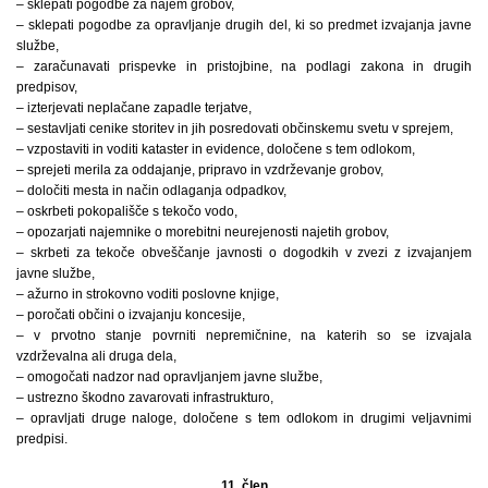
– sklepati pogodbe za najem grobov,
– sklepati pogodbe za opravljanje drugih del, ki so predmet izvajanja javne
službe,
– zaračunavati prispevke in pristojbine, na podlagi zakona in drugih
predpisov,
– izterjevati neplačane zapadle terjatve,
– sestavljati cenike storitev in jih posredovati občinskemu svetu v sprejem,
– vzpostaviti in voditi kataster in evidence, določene s tem odlokom,
– sprejeti merila za oddajanje, pripravo in vzdrževanje grobov,
– določiti mesta in način odlaganja odpadkov,
– oskrbeti pokopališče s tekočo vodo,
– opozarjati najemnike o morebitni neurejenosti najetih grobov,
– skrbeti za tekoče obveščanje javnosti o dogodkih v zvezi z izvajanjem
javne službe,
– ažurno in strokovno voditi poslovne knjige,
– poročati občini o izvajanju koncesije,
– v prvotno stanje povrniti nepremičnine, na katerih so se izvajala
vzdrževalna ali druga dela,
– omogočati nadzor nad opravljanjem javne službe,
– ustrezno škodno zavarovati infrastrukturo,
– opravljati druge naloge, določene s tem odlokom in drugimi veljavnimi
predpisi.
11. člen