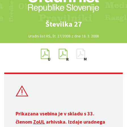
Številka 27
Uradni list RS, št. 27/2008 z dne 18. 3. 2008
Prikazana vsebina je v skladu s 33.
členom
ZoUL
arhivska. Izdaje uradnega