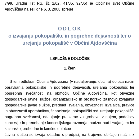
7/99, Uradni list RS, št. 2/02, 41/05, 92/05) je Občinski svet Občine
Ajdovščina na seji dne 6. 3. 2008 sprejel
O D L O K
o izvajanju pokopališke in pogrebne dejavnosti ter o
urejanju pokopališč v Občini Ajdovščina
I. SPLOŠNE DOLOČBE
1. člen
S tem odlokom Občina Ajdovščina (v nadaljevanju: občina) določa način
opravljanja pokopališke in pogrebne dejavnosti, urejanja pokopališč ter
pogrebnih svečanosti na območju Občine Ajdovščina, kot obvezne
gospodarske javne službe, organizacijsko in prostorsko zasnovo izvajanja
gospodarske javne službe, predmet izvajanja, obveznosti izvajalca, pravice
in obveznosti uporabnikov, financiranje, pokopališki red, urejanje pokopališč,
pogrebno svečanost, oddajanje prostorov za grobove v najem, podelitev
koncesije in prenehanje koncesijskega razmerja, nadzor nad izvajanjem ter
kazenske, prehodne in končne določbe.
Javna služba se izvaja skladno s predpisi, na krajevno običajen način, z