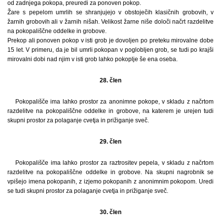
od zadnjega pokopa, preuredi za ponoven pokop.
Žare s pepelom umrlih se shranjujejo v obstoječih klasičnih grobovih, v
žarnih grobovih ali v žarnih nišah. Velikost žarne niše določi načrt razdelitve
na pokopališčne oddelke in grobove.
Prekop ali ponoven pokop v isti grob je dovoljen po preteku mirovalne dobe
15 let. V primeru, da je bil umrli pokopan v poglobljen grob, se tudi po krajši
mirovalni dobi nad njim v isti grob lahko pokoplje še ena oseba.
28. člen
Pokopališče ima lahko prostor za anonimne pokope, v skladu z načrtom
razdelitve na pokopališčne oddelke in grobove, na katerem je urejen tudi
skupni prostor za polaganje cvetja in prižiganje sveč.
29. člen
Pokopališče ima lahko prostor za raztrositev pepela, v skladu z načrtom
razdelitve na pokopališčne oddelke in grobove. Na skupni nagrobnik se
vpišejo imena pokopanih, z izjemo pokopanih z anonimnim pokopom. Uredi
se tudi skupni prostor za polaganje cvetja in prižiganje sveč.
30. člen