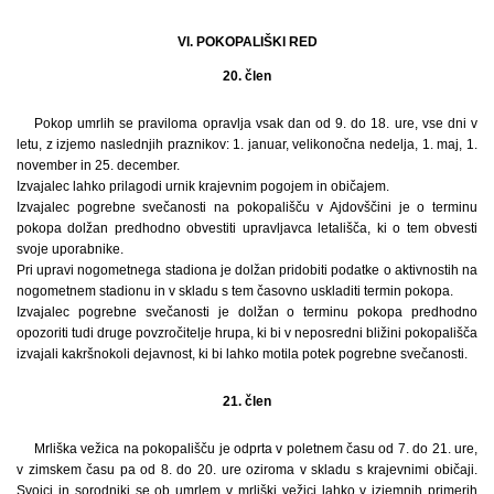
VI. POKOPALIŠKI RED
20. člen
Pokop umrlih se praviloma opravlja vsak dan od 9. do 18. ure, vse dni v
letu, z izjemo naslednjih praznikov: 1. januar, velikonočna nedelja, 1. maj, 1.
november in 25. december.
Izvajalec lahko prilagodi urnik krajevnim pogojem in običajem.
Izvajalec pogrebne svečanosti na pokopališču v Ajdovščini je o terminu
pokopa dolžan predhodno obvestiti upravljavca letališča, ki o tem obvesti
svoje uporabnike.
Pri upravi nogometnega stadiona je dolžan pridobiti podatke o aktivnostih na
nogometnem stadionu in v skladu s tem časovno uskladiti termin pokopa.
Izvajalec pogrebne svečanosti je dolžan o terminu pokopa predhodno
opozoriti tudi druge povzročitelje hrupa, ki bi v neposredni bližini pokopališča
izvajali kakršnokoli dejavnost, ki bi lahko motila potek pogrebne svečanosti.
21. člen
Mrliška vežica na pokopališču je odprta v poletnem času od 7. do 21. ure,
v zimskem času pa od 8. do 20. ure oziroma v skladu s krajevnimi običaji.
Svojci in sorodniki se ob umrlem v mrliški vežici lahko v izjemnih primerih