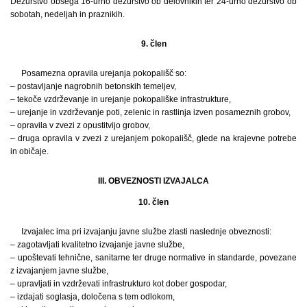
Dežurstvo obsega 16-urno dežurstvo ob delovnikih ter 24-urno dežurstvo ob
sobotah, nedeljah in praznikih.
9. člen
Posamezna opravila urejanja pokopališč so:
– postavljanje nagrobnih betonskih temeljev,
– tekoče vzdrževanje in urejanje pokopališke infrastrukture,
– urejanje in vzdrževanje poti, zelenic in rastlinja izven posameznih grobov,
– opravila v zvezi z opustitvijo grobov,
– druga opravila v zvezi z urejanjem pokopališč, glede na krajevne potrebe
in običaje.
III. OBVEZNOSTI IZVAJALCA
10. člen
Izvajalec ima pri izvajanju javne službe zlasti naslednje obveznosti:
– zagotavljati kvalitetno izvajanje javne službe,
– upoštevati tehnične, sanitarne ter druge normative in standarde, povezane
z izvajanjem javne službe,
– upravljati in vzdrževati infrastrukturo kot dober gospodar,
– izdajati soglasja, določena s tem odlokom,