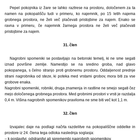
Pepel pokojnika iz žare se lahko raztrese na prostoru, določenem za ta
namen na pokopališču tudi v primeru, ko najemnik, po 15 letih najema
grobnega prostora, ne želi več plačevati pristojbine za najem. Enako se
ravna v primeru, če najemnik žarnega prostora ne želi več plačevati
pristojbine za najem.
31. člen
Nagrobni spomeniki se postavljajo na betonski temelj, ki ne sme segati
iznad površine zemlje. Namestijo se na sredino groba, nad glavo
pokopanega, s čelno stranjo proti grobnemu prostoru. Oddaljenost prednje
strani nagrobnika od steze, ki poteka med vrstami grobov, mora biti za vse
grobove enaka.
Nagrobni spomeniki, robniki, druga znamenja in rastline ne smejo segati čez
mejo določenega grobnega prostora. Med grobnimi prostori v vrsti je razdalja
0,4 m. Višina nagrobnih spomenikov praviloma ne sme biti več kot 1,1 m.
32. člen
Izvajalec daje na podlagi načrta razdelitve na pokopališčne oddelke in
prostore iz 24. člena tega odloka naslednja soglasja:
– k postavitvi, odstranitvi ali spremembi nagrobnih spomenikov,