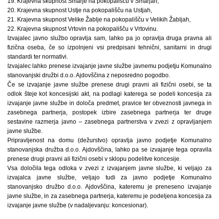
19. Krajevna skupnost Šmarje na pokopališču v Šmarjah,
20. Krajevna skupnost Ustje na pokopališču na Ustjah,
21. Krajevna skupnost Velike Žablje na pokopališču v Velikih Žabljah,
22. Krajevna skupnost Vrtovin na pokopališču v Vrtovinu.
Izvajalec javno službo opravlja sam, lahko pa jo opravlja druga pravna ali
fizična oseba, če so izpolnjeni vsi predpisani tehnični, sanitarni in drugi
standardi ter normativi.
Izvajalec lahko prenese izvajanje javne službe javnemu podjetju Komunalno
stanovanjski družbi d.o.o. Ajdovščina z neposredno pogodbo.
Če se izvajanje javne službe prenese drugi pravni ali fizični osebi, se ta
odlok šteje kot koncesijski akt, na podlagi katerega se podeli koncesija za
izvajanje javne službe in določa predmet, pravice ter obveznosti javnega in
zasebnega partnerja, postopek izbire zasebnega partnerja ter druge
sestavine razmerja javno – zasebnega partnerstva v zvezi z opravljanjem
javne službe.
Pripravljenost na domu (dežurstvo) opravlja javno podjetje Komunalno
stanovanjska družba d.o.o. Ajdovščina, lahko pa se izvajanje tega opravila
prenese drugi pravni ali fizični osebi v sklopu podelitve koncesije.
Vsa določila tega odloka v zvezi z izvajanjem javne službe, ki veljajo za
izvajalca javne službe, veljajo tudi za javno podjetje Komunalno
stanovanjsko družbo d.o.o. Ajdovščina, kateremu je preneseno izvajanje
javne službe, in za zasebnega partnerja, kateremu je podeljena koncesija za
izvajanje javne službe (v nadaljevanju: koncesionar).