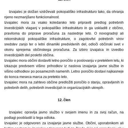
Izvajalec je dolžan vzdrževati pokopališko infrastrukturo tako, da ohranja
njeno nezmanjšano funkcionalnost.
Izvajalec mora za vsako koledarsko leto pripraviti predlog potrebnih
investicijskih vlaganj v pokopališko infrastrukturo in ga uskladiti z občino,
praviloma do priprave proračuna za naslednje leto. O novogradnji ali
rekonstrukciji pokopališke infrastrukture, o zagotovitvi potrebnih virov
sredstev zanjo ter o letni dinamiki predvidenih del, odloči občinski svet v
okviru sprejema občinskega proračuna. Za izbiro izvajalca in izvedbo
investicijskih del poskrbi občina.
Izvajalec mora občini dostaviti letno poročilo o poslovanju v preteklem letu, ki
izkazuje predvsem višino prihodkov iz naslova izvajanja javne službe in
višino odhodkov po posameznih namenih. Letno poročilo dostavi najkasneje
do konca meseca marca za preteklo leto.
Izvajalec mora na zahtevo občine predložiti poročilo o stanju, opravljenih in
potrebnih delih, potrebnih investicijah in organizacijskih ukrepih.
12. člen
Izvajalec opravlja javno službo v svojem imenu in za svoj račun, na
podlagi pooblastil iz tega odloka.
Izvajalec je odgovoren za izvajanje javne službe. Občini, uporabnikom ali