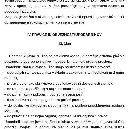
tretjim osebam je izvajalec odgovoren tudi za škodo, ki jo pri opravljanju ali v
zvezi z opravljanjem javne službe povzročijo njegovi zaposleni delavci ali
pogodbeni izvajalci.
Izvajalec je dolžan v okviru objektivnih možnosti opravljati javno službo tudi
ob spremenjenih okoliščinah ter v primeru višje sile.
IV. PRAVICE IN OBVEZNOSTI UPORABNIKOV
13. člen
Uporabniki javne službe so praviloma osebe, ki naročijo oziroma plačajo
posamezne pogrebne storitve in osebe, ki najamejo grobne prostore.
Uporabniki storitev javne službe imajo predvsem naslednje pravice:
– uporabljati storitve izvajalca v skladu z zakonom, s tem odlokom in drugimi
predpisi,
– pravico do enake obravnave glede kakovosti in dostopnosti storitev,
– do izbire pokopališča, kjer naj bi bil umrli pokopan,
– do izbire načina pokopa in pogrebne svečanosti,
– do sklenitve najemne pogodbe za grobni prostor,
– do postavitve nagrobnega spomenika na podlagi pridobljenega soglasja
izvajalca,
– do pritožbe na pristojne organe, v primeru kršitev njihovih pravic.
Uporabniki storitev javne službe se lahko v zvezi z izvajanjem javne službe
pritožijo izvajalcu in občini, če menijo, da je bila storitev javne službe