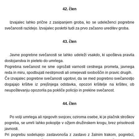
42. člen
Izvajalec lahko prične z zasipanjem groba, ko se udeleženci pogrebne
svečanosti razidejo. Izvajalec poskrbi tudi za prvo začasno ureditev groba.
43. člen
Javne pogrebne svečanosti se lahko udeleži vsakdo, ki upošteva pravila
dostojanstva in pieteto do umrlega.
Pogrebna svečanost ne sme ogrožati varnosti cestnega prometa, javnega
reda in miru, spodbujati nestrpnosti ali omejevati svoboščin in pravic drugih.
Če izvajalec pogrebne svečanosti ugotovi, da se med pogrebno svečanostjo
dogajajo kršitve iz prejšnjega odstavka, opozori kršitelje na kršitev, ob
neupoštevanju opozorila pa pokliče policijo in prekine svečanost.
44. člen
Po volji umrlega ali njegovih svojcev, oziroma osebe, ki je plačnik stroškov
pogreba, se umrli lahko pokoplje v ožjem družinskem krogu, brez prisotnosti
javnosti.
Pri pogrebu sodelujejo zastavonoša z zastavo z žalnim trakom, pogrebci,