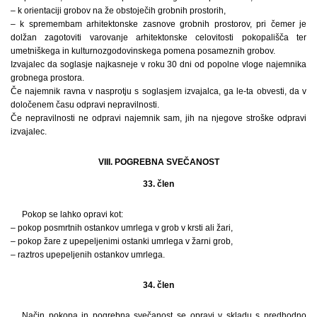
– k orientaciji grobov na že obstoječih grobnih prostorih,
– k spremembam arhitektonske zasnove grobnih prostorov, pri čemer je
dolžan zagotoviti varovanje arhitektonske celovitosti pokopališča ter
umetniškega in kulturnozgodovinskega pomena posameznih grobov.
Izvajalec da soglasje najkasneje v roku 30 dni od popolne vloge najemnika
grobnega prostora.
Če najemnik ravna v nasprotju s soglasjem izvajalca, ga le-ta obvesti, da v
določenem času odpravi nepravilnosti.
Če nepravilnosti ne odpravi najemnik sam, jih na njegove stroške odpravi
izvajalec.
VIII. POGREBNA SVEČANOST
33. člen
Pokop se lahko opravi kot:
– pokop posmrtnih ostankov umrlega v grob v krsti ali žari,
– pokop žare z upepeljenimi ostanki umrlega v žarni grob,
– raztros upepeljenih ostankov umrlega.
34. člen
Način pokopa in pogrebna svečanost se opravi v skladu s predhodno