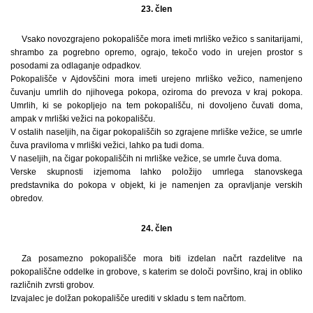
23. člen
Vsako novozgrajeno pokopališče mora imeti mrliško vežico s sanitarijami,
shrambo za pogrebno opremo, ograjo, tekočo vodo in urejen prostor s
posodami za odlaganje odpadkov.
Pokopališče v Ajdovščini mora imeti urejeno mrliško vežico, namenjeno
čuvanju umrlih do njihovega pokopa, oziroma do prevoza v kraj pokopa.
Umrlih, ki se pokopljejo na tem pokopališču, ni dovoljeno čuvati doma,
ampak v mrliški vežici na pokopališču.
V ostalih naseljih, na čigar pokopališčih so zgrajene mrliške vežice, se umrle
čuva praviloma v mrliški vežici, lahko pa tudi doma.
V naseljih, na čigar pokopališčih ni mrliške vežice, se umrle čuva doma.
Verske skupnosti izjemoma lahko položijo umrlega stanovskega
predstavnika do pokopa v objekt, ki je namenjen za opravljanje verskih
obredov.
24. člen
Za posamezno pokopališče mora biti izdelan načrt razdelitve na
pokopališčne oddelke in grobove, s katerim se določi površino, kraj in obliko
različnih zvrsti grobov.
Izvajalec je dolžan pokopališče urediti v skladu s tem načrtom.