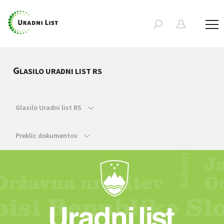
G
LASILO URADNI LIST RS
Glasilo Uradni list RS
Preklic dokumentov