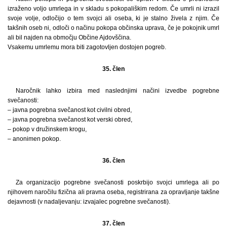
izraženo voljo umrlega in v skladu s pokopališkim redom. Če umrli ni izrazil
svoje volje, odločijo o tem svojci ali oseba, ki je stalno živela z njim. Če
takšnih oseb ni, odloči o načinu pokopa občinska uprava, če je pokojnik umrl
ali bil najden na območju Občine Ajdovščina.
Vsakemu umrlemu mora biti zagotovljen dostojen pogreb.
35. člen
Naročnik lahko izbira med naslednjimi načini izvedbe pogrebne
svečanosti:
– javna pogrebna svečanost kot civilni obred,
– javna pogrebna svečanost kot verski obred,
– pokop v družinskem krogu,
– anonimen pokop.
36. člen
Za organizacijo pogrebne svečanosti poskrbijo svojci umrlega ali po
njihovem naročilu fizična ali pravna oseba, registrirana za opravljanje takšne
dejavnosti (v nadaljevanju: izvajalec pogrebne svečanosti).
37. člen