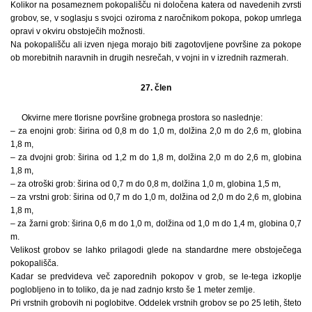
Kolikor na posameznem pokopališču ni določena katera od navedenih zvrsti
grobov, se, v soglasju s svojci oziroma z naročnikom pokopa, pokop umrlega
opravi v okviru obstoječih možnosti.
Na pokopališču ali izven njega morajo biti zagotovljene površine za pokope
ob morebitnih naravnih in drugih nesrečah, v vojni in v izrednih razmerah.
27. člen
Okvirne mere tlorisne površine grobnega prostora so naslednje:
– za enojni grob: širina od 0,8 m do 1,0 m, dolžina 2,0 m do 2,6 m, globina
1,8 m,
– za dvojni grob: širina od 1,2 m do 1,8 m, dolžina 2,0 m do 2,6 m, globina
1,8 m,
– za otroški grob: širina od 0,7 m do 0,8 m, dolžina 1,0 m, globina 1,5 m,
– za vrstni grob: širina od 0,7 m do 1,0 m, dolžina od 2,0 m do 2,6 m, globina
1,8 m,
– za žarni grob: širina 0,6 m do 1,0 m, dolžina od 1,0 m do 1,4 m, globina 0,7
m.
Velikost grobov se lahko prilagodi glede na standardne mere obstoječega
pokopališča.
Kadar se predvideva več zaporednih pokopov v grob, se le-tega izkoplje
poglobljeno in to toliko, da je nad zadnjo krsto še 1 meter zemlje.
Pri vrstnih grobovih ni poglobitve. Oddelek vrstnih grobov se po 25 letih, šteto