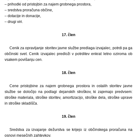
– prihodki od pristojbin za najem grobnega prostora,
– sredstva proračuna občine,
– dotacije in donacije,
– drugi viri.
17. člen
Cenik za opravljanje storitev javne službe predlaga izvajalec, potrdi pa ga
občinski svet. Cenik izvajalec predloži v potrditev enkrat letno oziroma ob
vsakem povišanju cen.
18. člen
Cene pristojbine za najem grobnega prostora in ostalih storitev javne
službe se določijo na podlagi dejanskih stroškov, ki zajemajo predvsem:
stroške materiala, stroške storitev, amortizacijo, stroške dela, stroške uprave
in stroške skladišča.
19. člen
Sredstva za izvajanje dežurstva se krijejo iz občinskega proračuna na
osnovi mesečnih zahtevkov.