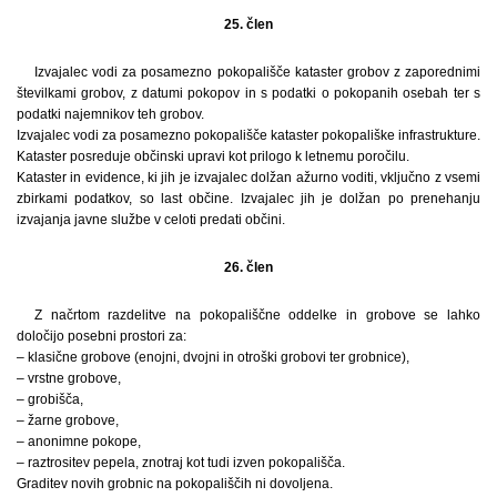
25. člen
Izvajalec vodi za posamezno pokopališče kataster grobov z zaporednimi
številkami grobov, z datumi pokopov in s podatki o pokopanih osebah ter s
podatki najemnikov teh grobov.
Izvajalec vodi za posamezno pokopališče kataster pokopališke infrastrukture.
Kataster posreduje občinski upravi kot prilogo k letnemu poročilu.
Kataster in evidence, ki jih je izvajalec dolžan ažurno voditi, vključno z vsemi
zbirkami podatkov, so last občine. Izvajalec jih je dolžan po prenehanju
izvajanja javne službe v celoti predati občini.
26. člen
Z načrtom razdelitve na pokopališčne oddelke in grobove se lahko
določijo posebni prostori za:
– klasične grobove (enojni, dvojni in otroški grobovi ter grobnice),
– vrstne grobove,
– grobišča,
– žarne grobove,
– anonimne pokope,
– raztrositev pepela, znotraj kot tudi izven pokopališča.
Graditev novih grobnic na pokopališčih ni dovoljena.