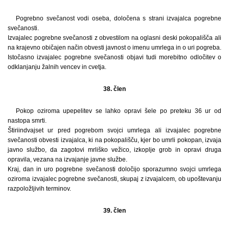
Pogrebno svečanost vodi oseba, določena s strani izvajalca pogrebne
svečanosti.
Izvajalec pogrebne svečanosti z obvestilom na oglasni deski pokopališča ali
na krajevno običajen način obvesti javnost o imenu umrlega in o uri pogreba.
Istočasno izvajalec pogrebne svečanosti objavi tudi morebitno odločitev o
odklanjanju žalnih vencev in cvetja.
38. člen
Pokop oziroma upepelitev se lahko opravi šele po preteku 36 ur od
nastopa smrti.
Štiriindvajset ur pred pogrebom svojci umrlega ali izvajalec pogrebne
svečanosti obvesti izvajalca, ki na pokopališču, kjer bo umrli pokopan, izvaja
javno službo, da zagotovi mrliško vežico, izkoplje grob in opravi druga
opravila, vezana na izvajanje javne službe.
Kraj, dan in uro pogrebne svečanosti določijo sporazumno svojci umrlega
oziroma izvajalec pogrebne svečanosti, skupaj z izvajalcem, ob upoštevanju
razpoložljivih terminov.
39. člen