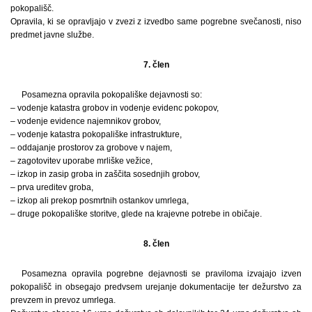
pokopališč.
Opravila, ki se opravljajo v zvezi z izvedbo same pogrebne svečanosti, niso
predmet javne službe.
7. člen
Posamezna opravila pokopališke dejavnosti so:
– vodenje katastra grobov in vodenje evidenc pokopov,
– vodenje evidence najemnikov grobov,
– vodenje katastra pokopališke infrastrukture,
– oddajanje prostorov za grobove v najem,
– zagotovitev uporabe mrliške vežice,
– izkop in zasip groba in zaščita sosednjih grobov,
– prva ureditev groba,
– izkop ali prekop posmrtnih ostankov umrlega,
– druge pokopališke storitve, glede na krajevne potrebe in običaje.
8. člen
Posamezna opravila pogrebne dejavnosti se praviloma izvajajo izven
pokopališč in obsegajo predvsem urejanje dokumentacije ter dežurstvo za
prevzem in prevoz umrlega.