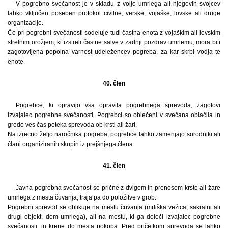
V pogrebno svečanost je v skladu z voljo umrlega ali njegovih svojcev
lahko vključen poseben protokol civilne, verske, vojaške, lovske ali druge
organizacije.
Če pri pogrebni svečanosti sodeluje tudi častna enota z vojaškim ali lovskim
strelnim orožjem, ki izstreli častne salve v zadnji pozdrav umrlemu, mora biti
zagotovljena popolna varnost udeležencev pogreba, za kar skrbi vodja te
enote.
40. člen
Pogrebce, ki opravijo vsa opravila pogrebnega sprevoda, zagotovi
izvajalec pogrebne svečanosti. Pogrebci so oblečeni v svečana oblačila in
gredo ves čas poteka sprevoda ob krsti ali žari.
Na izrecno željo naročnika pogreba, pogrebce lahko zamenjajo sorodniki ali
člani organiziranih skupin iz prejšnjega člena.
41. člen
Javna pogrebna svečanost se prične z dvigom in prenosom krste ali žare
umrlega z mesta čuvanja, traja pa do položitve v grob.
Pogrebni sprevod se oblikuje na mestu čuvanja (mrliška vežica, sakralni ali
drugi objekt, dom umrlega), ali na mestu, ki ga določi izvajalec pogrebne
svečanosti, in krene do mesta pokopa. Pred pričetkom sprevoda se lahko