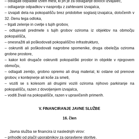
– odlagati odpadke izven mest, ki jih je za odlaganje določil izvajalec,
– odlaganje odpadkov v nasprotju z zahtevami izvajalca,
– izvajati dela na pokopališču brez pridobitve soglasij izvajalca, določenih v
32. členu tega odloka,
– trgati zelenje in cvetje s tujih grobov,
– odtujevati predmete s tujih grobov oziroma iz objektov na območju
pokopališča,
– onesnažiti ali poškodovati pokopališčno infrastrukturo,
– oskruniti ali poškodovati nagrobne spomenike, druga obeležja oziroma
grobne prostore,
– kakor koli drugače oskruniti pokopališki prostor in objekte v njegovem
območju,
– odlagati zemljo, grobno opremo ali drug material, ki ostane od prenove
grobov, v kontejnerje ali koše za smeti,
– voziti se s kolesom ali drugimi vozili oziroma njihovo parkiranje na
pokopališču, razen z dovoljenjem izvajalca,
– voditi živali na pokopališče, razen v upravičenih primerih.
V. FINANCIRANJE JAVNE SLUŽBE
16. člen
Javna služba se financira iz naslednjih virov:
– prihodki od plačil uporabnikov za opravljene storitve,