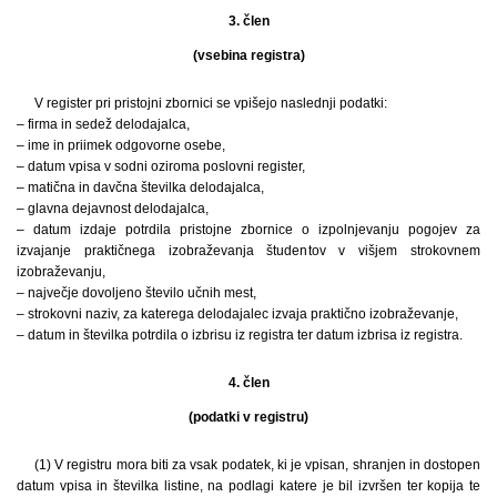
3. člen
(vsebina registra)
V register pri pristojni zbornici se vpišejo naslednji podatki:
– firma in sedež delodajalca,
– ime in priimek odgovorne osebe,
– datum vpisa v sodni oziroma poslovni register,
– matična in davčna številka delodajalca,
– glavna dejavnost delodajalca,
– datum izdaje potrdila pristojne zbornice o izpolnjevanju pogojev za
izvajanje praktičnega izobraževanja študentov v višjem strokovnem
izobraževanju,
– največje dovoljeno število učnih mest,
– strokovni naziv, za katerega delodajalec izvaja praktično izobraževanje,
– datum in številka potrdila o izbrisu iz registra ter datum izbrisa iz registra.
4. člen
(podatki v registru)
(1) V registru mora biti za vsak podatek, ki je vpisan, shranjen in dostopen
datum vpisa in številka listine, na podlagi katere je bil izvršen ter kopija te