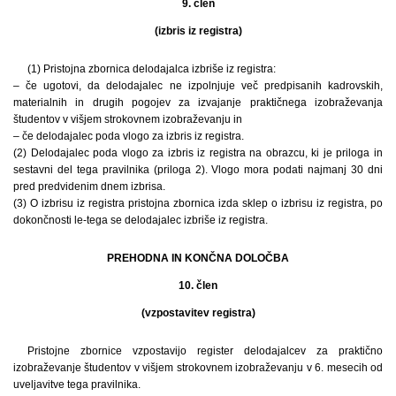
9. člen
(izbris iz registra)
(1) Pristojna zbornica delodajalca izbriše iz registra:
– če ugotovi, da delodajalec ne izpolnjuje več predpisanih kadrovskih,
materialnih in drugih pogojev za izvajanje praktičnega izobraževanja
študentov v višjem strokovnem izobraževanju in
– če delodajalec poda vlogo za izbris iz registra.
(2) Delodajalec poda vlogo za izbris iz registra na obrazcu, ki je priloga in
sestavni del tega pravilnika (priloga 2). Vlogo mora podati najmanj 30 dni
pred predvidenim dnem izbrisa.
(3) O izbrisu iz registra pristojna zbornica izda sklep o izbrisu iz registra, po
dokončnosti le-tega se delodajalec izbriše iz registra.
PREHODNA IN KONČNA DOLOČBA
10. člen
(vzpostavitev registra)
Pristojne zbornice vzpostavijo register delodajalcev za praktično
izobraževanje študentov v višjem strokovnem izobraževanju v 6. mesecih od
uveljavitve tega pravilnika.