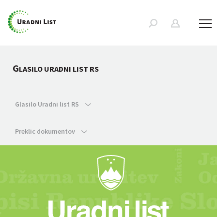
G
LASILO URADNI LIST RS
Glasilo Uradni list RS
Preklic dokumentov