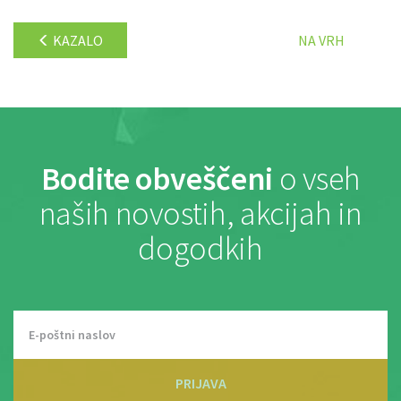
KAZALO
NA VRH
Bodite obveščeni
o vseh
naših novostih, akcijah in
dogodkih
PRIJAVA