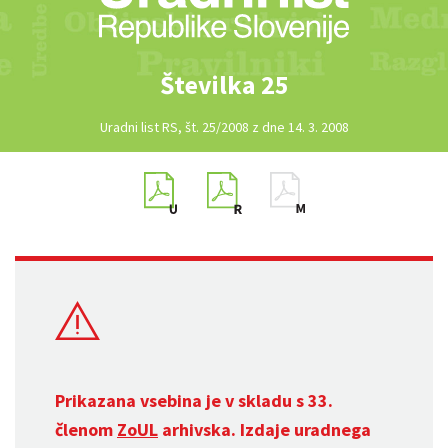
Številka 25
Uradni list RS, št. 25/2008 z dne 14. 3. 2008
Prikazana vsebina je v skladu s 33.
členom
ZoUL
arhivska. Izdaje uradnega