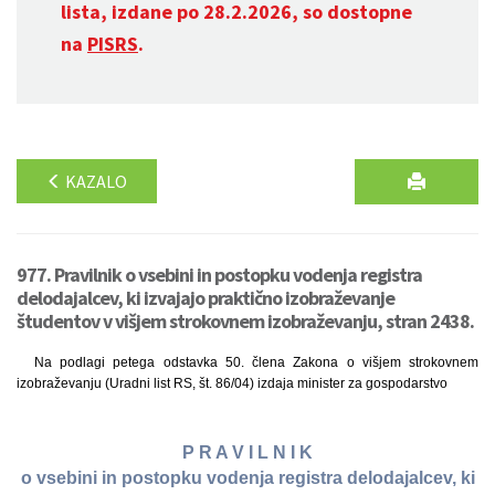
lista, izdane po 28.2.2026, so dostopne
na
PISRS
.
KAZALO
977. Pravilnik o vsebini in postopku vodenja registra
delodajalcev, ki izvajajo praktično izobraževanje
študentov v višjem strokovnem izobraževanju, stran 2438.
Na podlagi petega odstavka 50. člena Zakona o višjem strokovnem
izobraževanju (Uradni list RS, št. 86/04) izdaja minister za gospodarstvo
P R A V I L N I K
o vsebini in postopku vodenja registra delodajalcev, ki