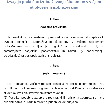
izvajajo praktično izobraževanje študentov v višjem
strokovnem izobraževanju
1. člen
(vsebina pravilnika)
Ta pravilnik določa vsebino in postopek vodenja registra delodajalcev, ki
izvajajo praktično izobraževanje študentov v višjem strokovnem
izobraževanju (v nadaljevanju: register) v gospodarski družbi, pri
samostojnem podjetniku posamezniku in zavodu (v nadaljevanju:
delodajalec) ter postopek izbrisa iz registra.
2. člen
(vpis v register)
(1) Delodajalca vpiše v register pristojna zbornica, potem ko mu izda
potrdilo o izpolnjevanju pogojev za izvajanje praktičnega izobraževanja
študentov v višjem strokovnem izobraževanju.
(2) Podatke, potrebne za vpis v register, ki jih pristojna zbornica ne more
pridobiti sama iz uradnih evidenc, pridobi od delodajalca.