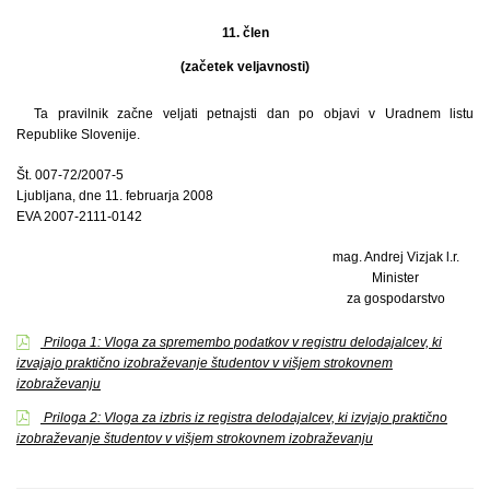
11. člen
(začetek veljavnosti)
Ta pravilnik začne veljati petnajsti dan po objavi v Uradnem listu
Republike Slovenije.
Št. 007-72/2007-5
Ljubljana, dne 11. februarja 2008
EVA 2007-2111-0142
mag. Andrej Vizjak l.r.
Minister
za gospodarstvo
Priloga 1: Vloga za spremembo podatkov v registru delodajalcev, ki
izvajajo praktično izobraževanje študentov v višjem strokovnem
izobraževanju
Priloga 2: Vloga za izbris iz registra delodajalcev, ki izvjajo praktično
izobraževanje študentov v višjem strokovnem izobraževanju