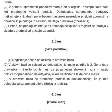
listine.
(2) V primeru sprememb podatkov morajo biti v registru dostopni tako novi
kot predhodno vpisani podatki. Delodajalec spremembe podatkov
najkasneje v 8. dneh po njihovem nastanku posreduje pristojni zbornici na
obrazcu, ki je priloga in sestavni del tega pravilnika (obrazec 1).
(3) Listine, na podlagi katerih je bil delodajalec vpisan v register, se hranijo v
skladu s predpisi pri pristojni zbornici.
5. člen
(baze podatkov)
(1) Register je deljen na aktivno in arhivsko bazo.
(2) V aktivni bazi so vpisani vsi delodajalci, ki imajo potrdilo iz 2. člena tega
pravilnika in število učnih mest za posamezen strokovni naziv in naziv
poklica z opredelitvijo delodajalca, ki ima verificirana ta delovna mesta.
(3) V arhivsko bazo se prenesejo podatki in dokumentacija, če je bilo
delodajalcu izdano potrdilo o izbrisu iz registra.
6. člen
(zbirka listin)