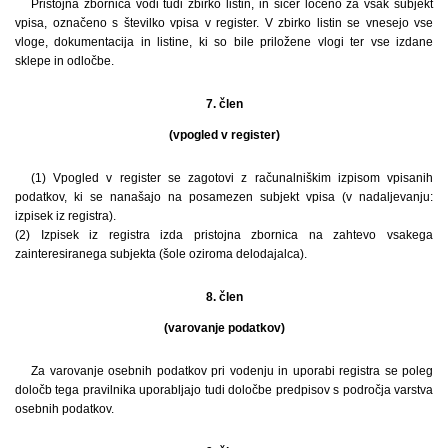
Pristojna zbornica vodi tudi zbirko listin, in sicer ločeno za vsak subjekt
vpisa, označeno s številko vpisa v register. V zbirko listin se vnesejo vse
vloge, dokumentacija in listine, ki so bile priložene vlogi ter vse izdane
sklepe in odločbe.
7. člen
(vpogled v register)
(1) Vpogled v register se zagotovi z računalniškim izpisom vpisanih
podatkov, ki se nanašajo na posamezen subjekt vpisa (v nadaljevanju:
izpisek iz registra).
(2) Izpisek iz registra izda pristojna zbornica na zahtevo vsakega
zainteresiranega subjekta (šole oziroma delodajalca).
8. člen
(varovanje podatkov)
Za varovanje osebnih podatkov pri vodenju in uporabi registra se poleg
določb tega pravilnika uporabljajo tudi določbe predpisov s področja varstva
osebnih podatkov.