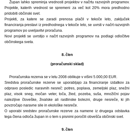
Župan lahko spreminja vrednosti projektov v načrtu razvojnih programov.
Projekte, katerih vrednost se spremeni za več kot 20% mora predhodno
pridobiti občinski svet.
Projekti, za katere se zaradi prenosa plačil v tekoče leto, zaključek
financiranja prestavi iz predhodnega v tekoče leto, se uvrsti v načrt razvojnih
programov po uveljavitvi proračuna.
Novi projekti se uvrstijo v načrt razvojnih programov na podlagi odločitve
občinskega sveta.
8. člen
(proračunski sklad)
Proračunska rezerva se v letu 2008 oblikuje v višini 5.000,00 EUR.
Sredstva proračunske rezerve se uporabljajo za financiranje izdatkov za
odpravo posledic naravnih nesreč: potres, poplava, zemeljski plaz, snežni
plaz, visok sneg, močan veter, toča, žled, pozeba, suša, množični pojav
nalezljive človeške, živalske ali rastlinske bolezni, druge nesreče, ki jih
povzročajo naravne sile in ekološke nesreče.
O uporabi sredstev proračunske rezerve za namene iz drugega odstavka
tega člena odloča župan in o tem s pisnimi poročili obvešča občinski svet.
9. člen