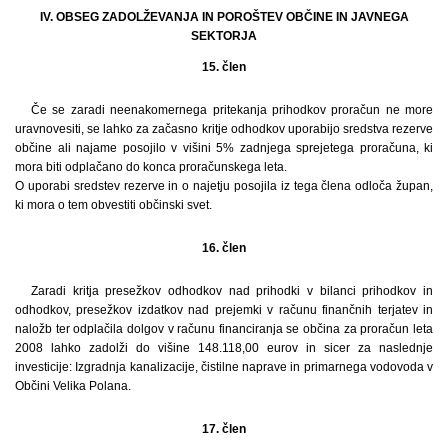
IV. OBSEG ZADOLŽEVANJA IN POROŠTEV OBČINE IN JAVNEGA
SEKTORJA
15. člen
Če se zaradi neenakomernega pritekanja prihodkov proračun ne more
uravnovesiti, se lahko za začasno kritje odhodkov uporabijo sredstva rezerve
občine ali najame posojilo v višini 5% zadnjega sprejetega proračuna, ki
mora biti odplačano do konca proračunskega leta.
O uporabi sredstev rezerve in o najetju posojila iz tega člena odloča župan,
ki mora o tem obvestiti občinski svet.
16. člen
Zaradi kritja presežkov odhodkov nad prihodki v bilanci prihodkov in
odhodkov, presežkov izdatkov nad prejemki v računu finančnih terjatev in
naložb ter odplačila dolgov v računu financiranja se občina za proračun leta
2008 lahko zadolži do višine 148.118,00 eurov in sicer za naslednje
investicije: Izgradnja kanalizacije, čistilne naprave in primarnega vodovoda v
Občini Velika Polana.
17. člen