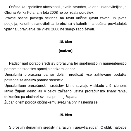
Občina za izpolnitev obveznosti javnih zavodov, katerih ustanoviteljica je
Občina Velika Polana, v letu 2008 ne bo izdala poroštev.
Pravne osebe javnega sektorja na ravni občine (javni zavodi in javna
podjetja, katerih ustanoviteljica je občina) v katerih ima občina prevladujoč
vpliv na upravljanje, se v letu 2008 ne smejo zadolževati.
18. člen
(nadzor)
Nadzor nad porabo sredstev proračuna ter smotrnostjo in namembnostjo
porabe teh sredstev opravlja nadzorni odbor.
Uporabniki proračuna pa so dolžni predložiti vse zahtevane podatke
potrebne za analizo porabe sredstev.
Uporabnikom proračunskih sredstev, ki ne ravnajo v skladu z 9. členom,
lahko župan delno ali v celoti začasno ustavi proračunsko financiranje,
dokončno pa občinski svet na predlog župana.
Župan o tem poroča občinskemu svetu na prvi naslednji seji.
19. člen
S prostimi denarnimi sredstvi na računih upravlja župan. O obliki naložbe