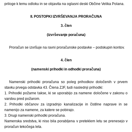
priloge k temu odloku in se objavita na oglasni deski Občine Velika Polana.
II. POSTOPKI IZVRŠEVANJA PRORAČUNA
3. člen
(izvrševanje poračuna)
Proračun se izvršuje na ravni proračunske postavke – podskupin kontov.
4. člen
(namenski prihodki in odhodki proračuna)
Namenski prihodki proračuna so poleg prihodkov določenih v prvem
stavku prvega odstavka 43. Člena ZJF, tudi naslednji prihodki:
1. Prihodki požarne takse, ki se uporabijo za namene določene v zakonu o
varstvu pred požarom.
2. Prihodki občanov za izgradnjo kanalizacije in čistilne naprave in se
namenijo za namene, za katere se pobirajo.
3. Drugi namenski prihodki proračuna.
Namenska sredstva, ki niso bila porabljena v preteklem letu se prenesejo v
proračun tekočega leta.