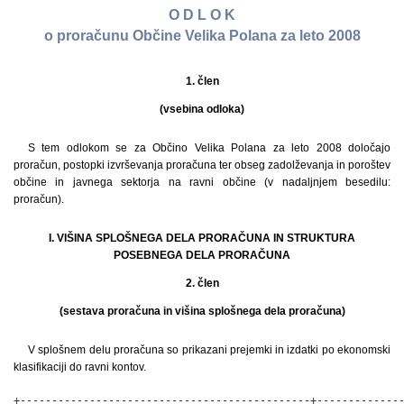
O D L O K
o proračunu Občine Velika Polana za leto 2008
1. člen
(vsebina odloka)
S tem odlokom se za Občino Velika Polana za leto 2008 določajo
proračun, postopki izvrševanja proračuna ter obseg zadolževanja in poroštev
občine in javnega sektorja na ravni občine (v nadaljnjem besedilu:
proračun).
I. VIŠINA SPLOŠNEGA DELA PRORAČUNA IN STRUKTURA
POSEBNEGA DELA PRORAČUNA
2. člen
(sestava proračuna in višina splošnega dela proračuna)
V splošnem delu proračuna so prikazani prejemki in izdatki po ekonomski
klasifikaciji do ravni kontov.
+----------------------------------------------+---------------+
|A. BILANCA PRIHODKOV IN ODHODKOV              |          v EUR|
+-------+--------------------------------------+---------------+
|I.     |SKUPAJ PRIHODKI (70+71+72+73+74+78)   |      2.310.084|
+-------+--------------------------------------+---------------+
|       |TEKOČI PRIHODKI (70+71)               |        993.708|
+-------+--------------------------------------+---------------+
|70     |DAVČNI PRIHODKI (700+703+704+706)     |        801.599|
+-------+--------------------------------------+---------------+
|       |700 DAVKI NA DOHODEK IN DOBIČEK       |        743.309|
+-------+--------------------------------------+---------------+
|       |703 DAVKI NA PREMOŽENJE               |         22.379|
+-------+--------------------------------------+---------------+
|       |704 DOMAČI DAVKI NA BLAGO IN STORITVE |         35.911|
+-------+--------------------------------------+---------------+
|       |706 DRUGI DAVKI                       |               |
+-------+--------------------------------------+---------------+
|71     |NEDAVČNI PRIHODKI                     |        192.109|
|       |(710+711+712+713+714)                 |               |
+-------+--------------------------------------+---------------+
|       |710 UDELEŽBA NA DOBIČKU IN DOHODKI OD |         12.715|
|       |PREMOŽENJA                            |               |
+-------+--------------------------------------+---------------+
|       |711 TAKSE IN PRISTOJBINE              |          1.000|
+-------+--------------------------------------+---------------+
|       |712 DENARNE KAZNI                     |            420|
+-------+--------------------------------------+---------------+
|       |713 PRIHODKI OD PRODAJE BLAGA IN      |         17.334|
|       |STORITEV                              |               |
+-------+--------------------------------------+---------------+
|       |714 DRUGI NEDAVČNI PRIHODKI           |        160.640|
+-------+--------------------------------------+---------------+
|72     |KAPITALSKI PRIHODKI (720+722)         |          2.000|
+-------+--------------------------------------+---------------+
|       |720 PRIHODKI OD PRODAJE OSNOVNIH      |               |
|       |SREDSTEV                              |               |
+-------+--------------------------------------+---------------+
|       |721 PRIHODKI OD PRODAJE ZALOG         |               |
+-------+--------------------------------------+---------------+
|       |722 PRIHODKI OD PROD. ZEMLJ. IN       |          2.000|
|       |NEMATER. DOLG. SRED.                  |               |
+-------+--------------------------------------+---------------+
|73     |PREJETE DONACIJE (730+731)            |               |
+-------+--------------------------------------+---------------+
|       |730 PREJETE DONACIJE IZ DOMAČIH VIROV |               |
+-------+--------------------------------------+---------------+
|       |731 PREJETE DONACIJE IZ TUJINE        |               |
+-------+--------------------------------------+---------------+
|74     |TRANSFERNI PRIHODKI                   |      1.314.376|
+-------+--------------------------------------+---------------+
|       |740 TRANSFERNI PRIHODKI IZ DRUGIH     |        179.233|
|       |JAVNOFINAN. INSTITUCIJ                |               |
+-------+--------------------------------------+---------------+
|       |741 PREJETA SREDSTVA IZ DRŽAVNEGA     |      1.135.143|
|       |PRORAČUNA                             |               |
+-------+--------------------------------------+---------------+
|II.    |SKUPAJ ODHODKI (40+41+42+43+45)       |      2.458.202|
+-------+--------------------------------------+---------------+
|40     |TEKOČI ODHODKI (400+401+402+403+409)  |        383.702|
+-------+--------------------------------------+---------------+
|       |400 PLAČE IN DRUGI IZDATKI ZAPOSLENIM |        105.338|
+-------+--------------------------------------+---------------+
|       |401 PRISPEVKI DELODAJALCEV ZA         |         18.879|
|       |SOCIALNO VARNOST                      |               |
+-------+--------------------------------------+---------------+
|       |402 IZDATKI ZA BLAGO IN STORITVE      |        232.556|
+-------+--------------------------------------+---------------+
|       |403 PLAČILA DOMAČIH OBRESTI           |          5.000|
+-------+--------------------------------------+---------------+
|       |409 REZERVE                           |          5.000|
+-------+--------------------------------------+---------------+
|41     |TEKOČI TRANSFERI (410+411+412+413)    |        328.863|
+-------+--------------------------------------+---------------+
|       |410 SUBVENCIJE                        |          9.600|
+-------+--------------------------------------+---------------+
|       |411 TRANSFERI POSAMEZNIKOM IN         |         64.172|
|       |GOSPODINJSTVOM                        |               |
+-------+--------------------------------------+---------------+
|       |412 TRANSFERI NEPROFITNIM             |         51.909|
|       |ORGANIZACIJAM IN USTANOVAM            |               |
+-------+--------------------------------------+---------------+
|       |413 DRUGI TEKOČI DOMAČI TRANSFERI     |        203.182|
+-------+--------------------------------------+---------------+
|       |414 TEKOČI TRANSFERI V TUJINO         |               |
+-------+--------------------------------------+---------------+
|42     |INVESTICIJSKI ODHODKI (420)           |      1.722.072|
+-------+--------------------------------------+---------------+
|       |420 NAKUP IN GRADNJA OSNOVNIH         |      1.722.072|
|       |SREDSTEV                              |               |
+-------+--------------------------------------+---------------+
|43     |INVESTICIJSKI TRANSFERI (431+432)     |         23.565|
+-------+--------------------------------------+---------------+
|       |431 INVESTICIJSKI TRANSFERI PRAVNIM   |         23.565|
|       |IN FIZIČNIM OSEBAM                    |               |
+-------+--------------------------------------+---------------+
|       |432 INVESTICIJSKI TRANSFERI           |               |
|       |PRORAČUNSKIM UPORABNIKOM              |               |
+-------+--------------------------------------+---------------+
|III.   |PRORAČUNSKI PRESEŽEK (PRIMANJKLJAJ)   |        148.118|
|       |(I.-II.)                              |               |
+----------------------------------------------+---------------+
|B. RAČUN FINANČNIH TERJATEV IN NALOŽB         |               |
+-------+--------------------------------------+---------------+
|IV.    |PREJETA VRAČILA DANIH POSOJIL IN      |               |
|       |PRODAJA KAPITALSKIH DELEŽEV           |               |
+-------+--------------------------------------+---------------+
|75     |PREJETA VRAČILA DANIH POSOJIL         |               |
+-------+--------------------------------------+---------------+
|       |750 PREJETA VRAČILA DANIH POSOJIL     |              0|
+-------+--------------------------------------+---------------+
|       |751 PRODAJA KAPITALSKIH DELEŽEV       |              0|
+-------+--------------------------------------+---------------+
|       |752 KUPNINA IZ NASLOVA PRIVATICACIJE  |              0|
+-------+--------------------------------------+---------------+
|V.     |DANA POSOJILA IN POVEČANJE            |              0|
|       |KAPITALSKIH DELEŽEV                   |               |
+-------+--------------------------------------+---------------+
|44     |DANA POSOJ. IN POVEČ. KAPIT. DELEŽ.   |              0|
|       |(440+441)                             |               |
+-------+--------------------------------------+---------------+
|       |440 DANA POSOJILA                     |              0|
+-------+--------------------------------------+---------------+
|       |441 POVEČANJE KAPITALSKIH DELEŽEV IN  |              0|
|       |NALOŽB                                |               |
+-------+--------------------------------------+---------------+
|       |442 PORABA SREDSTEV KUPNIN IZ NASLOVA |              0|
|       |PRIVATIZACIJE                         |               |
+-------+--------------------------------------+---------------+
|VI.    |PREJETA MINUS DANA POSOJILA IN        |               |
|       |SPREMEMBE KAPITALSKIH DELEŽEV (IV. –  |               |
|       |V.)                                   |               |
+----------------------------------------------+---------------+
|C. RAČUN FINANCIRANJA                         |               |
+-------+--------------------------------------+---------------+
|VII.   |ZADOLŽEVANJE                          |        148.118|
+-------+--------------------------------------+---------------+
|50     |ZADOLŽEVANJE (500)                    |        148.118|
+-------+--------------------------------------+---------------+
|       |500 DOMAČE ZADOLŽEVANJE               |        148.118|
+-------+--------------------------------------+---------------+
|VIII.  |ODPLAČILA DOLGA                       |         12.824|
+-------+--------------------------------------+---------------+
|55     |ODPLAČILO DOLGA (550)                 |         12.824|
+-------+--------------------------------------+---------------+
|       |550 ODPLAČILO DOMAČEGA DOLGA          |         12.824|
+-------+--------------------------------------+---------------+
|IX.    |SPREMEMBA STANJA SREDSTEV NA RAČUNIH  |               |
|       |(I.+IV.+VII.-II.-V.-VIII.)            |               |
+-------+------------------------------------