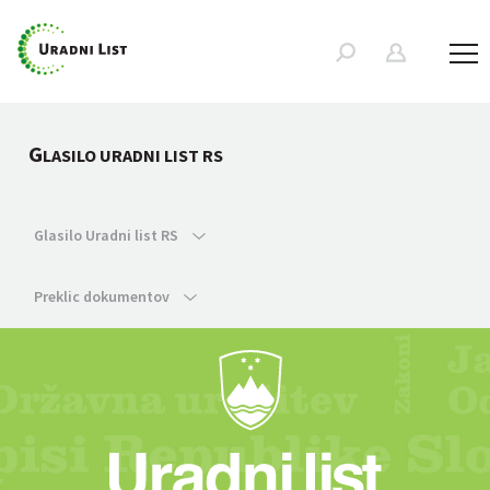
G
LASILO URADNI LIST RS
Glasilo Uradni list RS
Preklic dokumentov