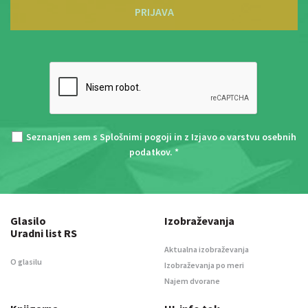
PRIJAVA
Seznanjen sem s
Splošnimi pogoji
in z
Izjavo o varstvu osebnih
podatkov
. *
Glasilo
Izobraževanja
Uradni list RS
Aktualna izobraževanja
O glasilu
Izobraževanja po meri
Najem dvorane