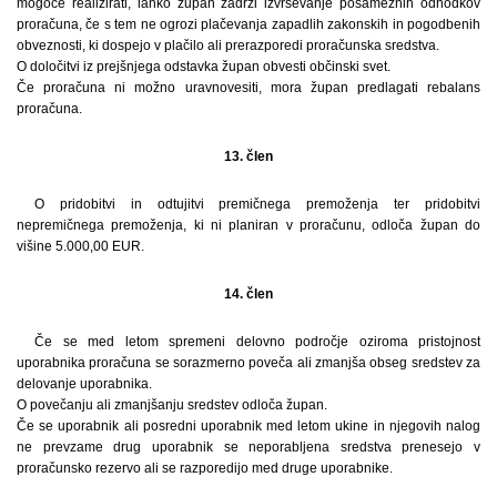
mogoče realizirati, lahko župan zadrži izvrševanje posameznih odhodkov
proračuna, če s tem ne ogrozi plačevanja zapadlih zakonskih in pogodbenih
obveznosti, ki dospejo v plačilo ali prerazporedi proračunska sredstva.
O določitvi iz prejšnjega odstavka župan obvesti občinski svet.
Če proračuna ni možno uravnovesiti, mora župan predlagati rebalans
proračuna.
13. člen
O pridobitvi in odtujitvi premičnega premoženja ter pridobitvi
nepremičnega premoženja, ki ni planiran v proračunu, odloča župan do
višine 5.000,00 EUR.
14. člen
Če se med letom spremeni delovno področje oziroma pristojnost
uporabnika proračuna se sorazmerno poveča ali zmanjša obseg sredstev za
delovanje uporabnika.
O povečanju ali zmanjšanju sredstev odloča župan.
Če se uporabnik ali posredni uporabnik med letom ukine in njegovih nalog
ne prevzame drug uporabnik se neporabljena sredstva prenesejo v
proračunsko rezervo ali se razporedijo med druge uporabnike.