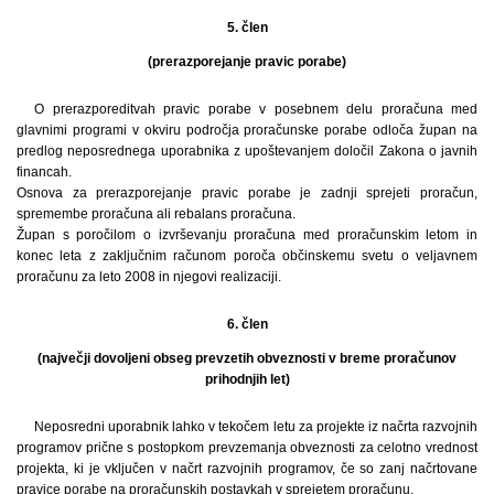
5. člen
(prerazporejanje pravic porabe)
O prerazporeditvah pravic porabe v posebnem delu proračuna med
glavnimi programi v okviru področja proračunske porabe odloča župan na
predlog neposrednega uporabnika z upoštevanjem določil Zakona o javnih
financah.
Osnova za prerazporejanje pravic porabe je zadnji sprejeti proračun,
spremembe proračuna ali rebalans proračuna.
Župan s poročilom o izvrševanju proračuna med proračunskim letom in
konec leta z zaključnim računom poroča občinskemu svetu o veljavnem
proračunu za leto 2008 in njegovi realizaciji.
6. člen
(največji dovoljeni obseg prevzetih obveznosti v breme proračunov
prihodnjih let)
Neposredni uporabnik lahko v tekočem letu za projekte iz načrta razvojnih
programov prične s postopkom prevzemanja obveznosti za celotno vrednost
projekta, ki je vključen v načrt razvojnih programov, če so zanj načrtovane
pravice porabe na proračunskih postavkah v sprejetem proračunu.