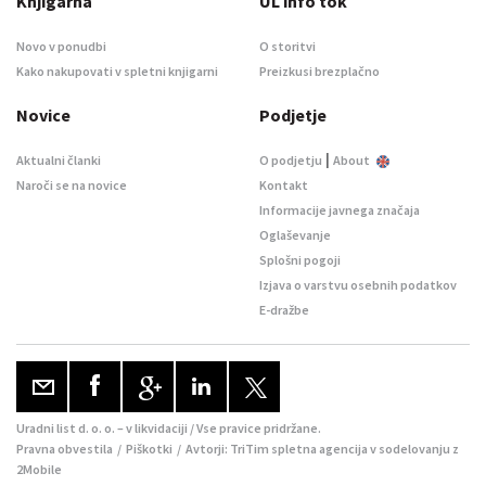
Knjigarna
UL info tok
Novo v ponudbi
O storitvi
Kako nakupovati v spletni knjigarni
Preizkusi brezplačno
Novice
Podjetje
|
Aktualni članki
O podjetju
About
Naroči se na novice
Kontakt
Informacije javnega značaja
Oglaševanje
Splošni pogoji
Izjava o varstvu osebnih podatkov
E-dražbe
Uradni list d. o. o. – v likvidaciji / Vse pravice pridržane.
Pravna obvestila
/
Piškotki
/ Avtorji:
TriTim spletna agencija
v sodelovanju z
2Mobile