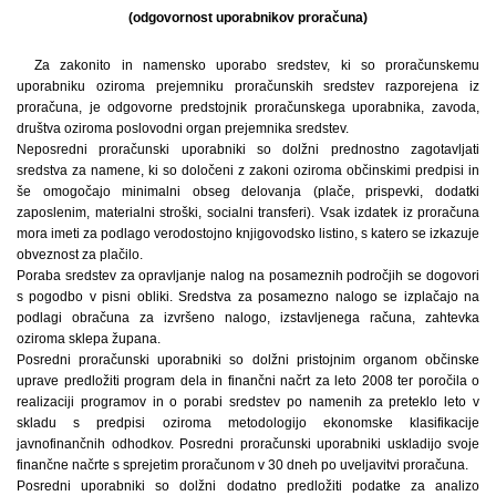
(odgovornost uporabnikov proračuna)
Za zakonito in namensko uporabo sredstev, ki so proračunskemu
uporabniku oziroma prejemniku proračunskih sredstev razporejena iz
proračuna, je odgovorne predstojnik proračunskega uporabnika, zavoda,
društva oziroma poslovodni organ prejemnika sredstev.
Neposredni proračunski uporabniki so dolžni prednostno zagotavljati
sredstva za namene, ki so določeni z zakoni oziroma občinskimi predpisi in
še omogočajo minimalni obseg delovanja (plače, prispevki, dodatki
zaposlenim, materialni stroški, socialni transferi). Vsak izdatek iz proračuna
mora imeti za podlago verodostojno knjigovodsko listino, s katero se izkazuje
obveznost za plačilo.
Poraba sredstev za opravljanje nalog na posameznih področjih se dogovori
s pogodbo v pisni obliki. Sredstva za posamezno nalogo se izplačajo na
podlagi obračuna za izvršeno nalogo, izstavljenega računa, zahtevka
oziroma sklepa župana.
Posredni proračunski uporabniki so dolžni pristojnim organom občinske
uprave predložiti program dela in finančni načrt za leto 2008 ter poročila o
realizaciji programov in o porabi sredstev po namenih za preteklo leto v
skladu s predpisi oziroma metodologijo ekonomske klasifikacije
javnofinančnih odhodkov. Posredni proračunski uporabniki uskladijo svoje
finančne načrte s sprejetim proračunom v 30 dneh po uveljavitvi proračuna.
Posredni uporabniki so dolžni dodatno predložiti podatke za analizo