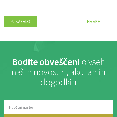
KAZALO
NA VRH
Bodite obveščeni
o vseh
naših novostih, akcijah in
dogodkih