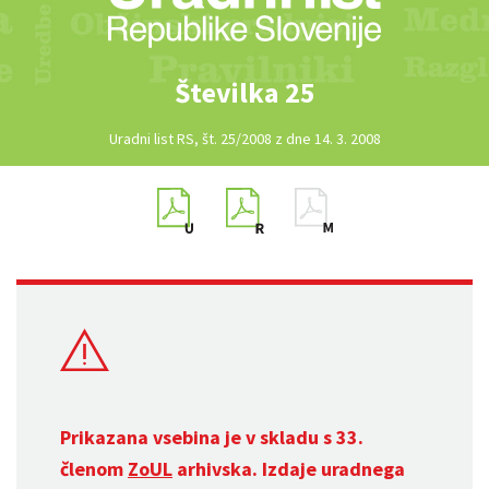
Številka 25
Uradni list RS, št. 25/2008 z dne 14. 3. 2008
Prikazana vsebina je v skladu s 33.
členom
ZoUL
arhivska. Izdaje uradnega