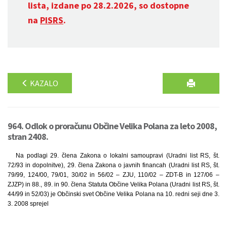
lista, izdane po 28.2.2026, so dostopne
na
PISRS
.
KAZALO
964. Odlok o proračunu Občine Velika Polana za leto 2008,
stran 2408.
Na podlagi 29. člena Zakona o lokalni samoupravi (Uradni list RS, št.
72/93 in dopolnitve), 29. člena Zakona o javnih financah (Uradni list RS, št.
79/99, 124/00, 79/01, 30/02 in 56/02 – ZJU, 110/02 – ZDT-B in 127/06 –
ZJZP) in 88., 89. in 90. člena Statuta Občine Velika Polana (Uradni list RS, št.
44/99 in 52/03) je Občinski svet Občine Velika Polana na 10. redni seji dne 3.
3. 2008 sprejel