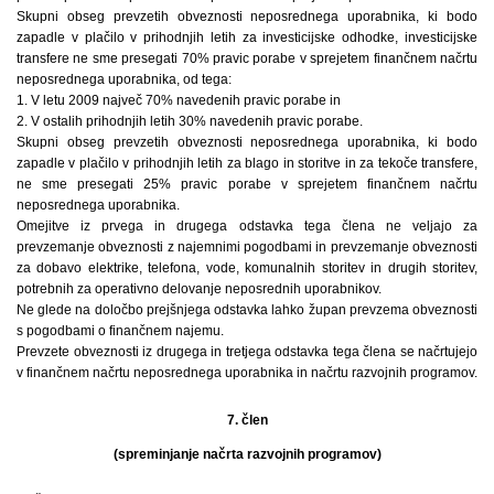
Skupni obseg prevzetih obveznosti neposrednega uporabnika, ki bodo
zapadle v plačilo v prihodnjih letih za investicijske odhodke, investicijske
transfere ne sme presegati 70% pravic porabe v sprejetem finančnem načrtu
neposrednega uporabnika, od tega:
1. V letu 2009 največ 70% navedenih pravic porabe in
2. V ostalih prihodnjih letih 30% navedenih pravic porabe.
Skupni obseg prevzetih obveznosti neposrednega uporabnika, ki bodo
zapadle v plačilo v prihodnjih letih za blago in storitve in za tekoče transfere,
ne sme presegati 25% pravic porabe v sprejetem finančnem načrtu
neposrednega uporabnika.
Omejitve iz prvega in drugega odstavka tega člena ne veljajo za
prevzemanje obveznosti z najemnimi pogodbami in prevzemanje obveznosti
za dobavo elektrike, telefona, vode, komunalnih storitev in drugih storitev,
potrebnih za operativno delovanje neposrednih uporabnikov.
Ne glede na določbo prejšnjega odstavka lahko župan prevzema obveznosti
s pogodbami o finančnem najemu.
Prevzete obveznosti iz drugega in tretjega odstavka tega člena se načrtujejo
v finančnem načrtu neposrednega uporabnika in načrtu razvojnih programov.
7. člen
(spreminjanje načrta razvojnih programov)