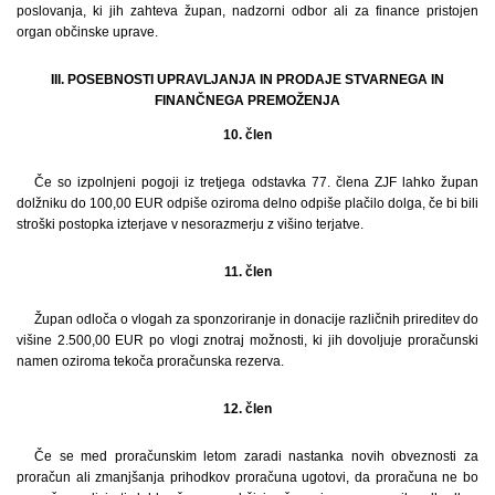
poslovanja, ki jih zahteva župan, nadzorni odbor ali za finance pristojen
organ občinske uprave.
III. POSEBNOSTI UPRAVLJANJA IN PRODAJE STVARNEGA IN
FINANČNEGA PREMOŽENJA
10. člen
Če so izpolnjeni pogoji iz tretjega odstavka 77. člena ZJF lahko župan
dolžniku do 100,00 EUR odpiše oziroma delno odpiše plačilo dolga, če bi bili
stroški postopka izterjave v nesorazmerju z višino terjatve.
11. člen
Župan odloča o vlogah za sponzoriranje in donacije različnih prireditev do
višine 2.500,00 EUR po vlogi znotraj možnosti, ki jih dovoljuje proračunski
namen oziroma tekoča proračunska rezerva.
12. člen
Če se med proračunskim letom zaradi nastanka novih obveznosti za
proračun ali zmanjšanja prihodkov proračuna ugotovi, da proračuna ne bo