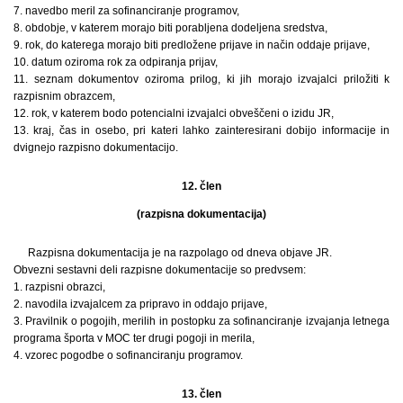
7. navedbo meril za sofinanciranje programov,
8. obdobje, v katerem morajo biti porabljena dodeljena sredstva,
9. rok, do katerega morajo biti predložene prijave in način oddaje prijave,
10. datum oziroma rok za odpiranja prijav,
11. seznam dokumentov oziroma prilog, ki jih morajo izvajalci priložiti k
razpisnim obrazcem,
12. rok, v katerem bodo potencialni izvajalci obveščeni o izidu JR,
13. kraj, čas in osebo, pri kateri lahko zainteresirani dobijo informacije in
dvignejo razpisno dokumentacijo.
12. člen
(razpisna dokumentacija)
Razpisna dokumentacija je na razpolago od dneva objave JR.
Obvezni sestavni deli razpisne dokumentacije so predvsem:
1. razpisni obrazci,
2. navodila izvajalcem za pripravo in oddajo prijave,
3. Pravilnik o pogojih, merilih in postopku za sofinanciranje izvajanja letnega
programa športa v MOC ter drugi pogoji in merila,
4. vzorec pogodbe o sofinanciranju programov.
13. člen