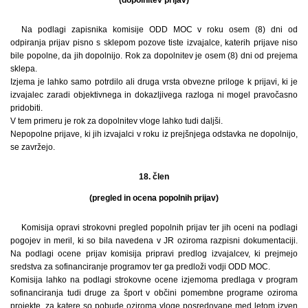
Na podlagi zapisnika komisije ODD MOC v roku osem (8) dni od
odpiranja prijav pisno s sklepom pozove tiste izvajalce, katerih prijave niso
bile popolne, da jih dopolnijo. Rok za dopolnitev je osem (8) dni od prejema
sklepa.
Izjema je lahko samo potrdilo ali druga vrsta obvezne priloge k prijavi, ki je
izvajalec zaradi objektivnega in dokazljivega razloga ni mogel pravočasno
pridobiti.
V tem primeru je rok za dopolnitev vloge lahko tudi daljši.
Nepopolne prijave, ki jih izvajalci v roku iz prejšnjega odstavka ne dopolnijo,
se zavržejo.
18. člen
(pregled in ocena popolnih prijav)
Komisija opravi strokovni pregled popolnih prijav ter jih oceni na podlagi
pogojev in meril, ki so bila navedena v JR oziroma razpisni dokumentaciji.
Na podlagi ocene prijav komisija pripravi predlog izvajalcev, ki prejmejo
sredstva za sofinanciranje programov ter ga predloži vodji ODD MOC.
Komisija lahko na podlagi strokovne ocene izjemoma predlaga v program
sofinanciranja tudi druge za šport v občini pomembne programe oziroma
projekte, za katere so pobude oziroma vloge posredovane med letom izven