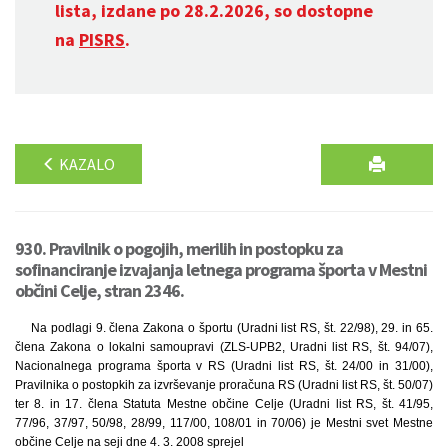
lista, izdane po 28.2.2026, so dostopne
na
PISRS
.
KAZALO
930. Pravilnik o pogojih, merilih in postopku za
sofinanciranje izvajanja letnega programa športa v Mestni
občini Celje, stran 2346.
Na podlagi 9. člena Zakona o športu (Uradni list RS, št. 22/98), 29. in 65.
člena Zakona o lokalni samoupravi (ZLS-UPB2, Uradni list RS, št. 94/07),
Nacionalnega programa športa v RS (Uradni list RS, št. 24/00 in 31/00),
Pravilnika o postopkih za izvrševanje proračuna RS (Uradni list RS, št. 50/07)
ter 8. in 17. člena Statuta Mestne občine Celje (Uradni list RS, št. 41/95,
77/96, 37/97, 50/98, 28/99, 117/00, 108/01 in 70/06) je Mestni svet Mestne
občine Celje na seji dne 4. 3. 2008 sprejel