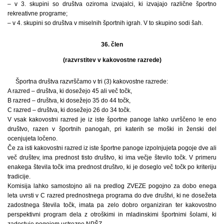
– v 3. skupini so društva oziroma izvajalci, ki izvajajo različne športno
rekreativne programe;
– v 4. skupini so društva v miselnih športnih igrah. V to skupino sodi šah.
36. člen
(razvrstitev v kakovostne razrede)
Športna društva razvrščamo v tri (3) kakovostne razrede:
A razred – društva, ki dosežejo 45 ali več točk,
B razred – društva, ki dosežejo 35 do 44 točk,
C razred – društva, ki dosežejo 26 do 34 točk.
V vsak kakovostni razred je iz iste športne panoge lahko uvrščeno le eno
društvo, razen v športnih panogah, pri katerih se moški in ženski del
ocenjujeta ločeno.
Če za isti kakovostni razred iz iste športne panoge izpolnjujeta pogoje dve ali
več društev, ima prednost tisto društvo, ki ima večje število točk. V primeru
enakega števila točk ima prednost društvo, ki je doseglo več točk po kriteriju
tradicije.
Komisija lahko samostojno ali na predlog ZVEZE pogojno za dobo enega
leta uvrsti v C razred prednostnega programa do dve društvi, ki ne dosežeta
zadostnega števila točk, imata pa zelo dobro organiziran ter kakovostno
perspektivni program dela z otroškimi in mladinskimi športnimi šolami, ki
zadostuje pogojem ustrezne NPŠZ.