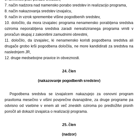
7. način nadzora nad namensko porabo sredstev in realizacijo programa,
8. način nakazovanja sredstev izvajalcu,
9. način in vzrok spremembe višine pogodbenih sredstev,
10. določilo, da mora izvajalec programa nenamensko porabljena sredstva
oziroma neporabljena sredstva zaradi nerealiziranega programa vrniti v
proračun skupaj z zakonitimi zamudnimi obrestmi,
11. določilo, da izvajalec, ki nenamensko koristi pogodbena sredstva ali
drugače grobo krši pogodbena določila, ne more kandidirati za sredstva na
naslednjem JR,
12. druge medsebojne pravice in obveznosti.
24. člen
(nakazovanje pogodbenih sredstev)
Pogodbena sredstva se izvajalcem nakazujejo za osnovni program
praviloma mesečno v višini povprečne dvanajstine, za druge programe pa
odvisno od vsebine v enem ali več zneskih oziroma po predložitvi pisnih
poročil ali dokazil izvajalca o realizaciji programa.
25. člen
(nadzor)