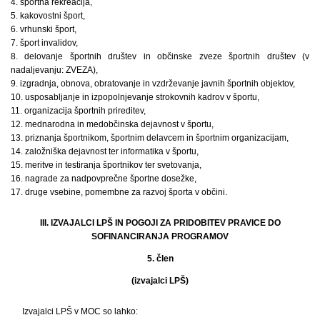
4. športna rekreacija,
5. kakovostni šport,
6. vrhunski šport,
7. šport invalidov,
8. delovanje športnih društev in občinske zveze športnih društev (v
nadaljevanju: ZVEZA),
9. izgradnja, obnova, obratovanje in vzdrževanje javnih športnih objektov,
10. usposabljanje in izpopolnjevanje strokovnih kadrov v športu,
11. organizacija športnih prireditev,
12. mednarodna in medobčinska dejavnost v športu,
13. priznanja športnikom, športnim delavcem in športnim organizacijam,
14. založniška dejavnost ter informatika v športu,
15. meritve in testiranja športnikov ter svetovanja,
16. nagrade za nadpovprečne športne dosežke,
17. druge vsebine, pomembne za razvoj športa v občini.
III. IZVAJALCI LPŠ IN POGOJI ZA PRIDOBITEV PRAVICE DO
SOFINANCIRANJA PROGRAMOV
5. člen
(izvajalci LPŠ)
Izvajalci LPŠ v MOC so lahko: