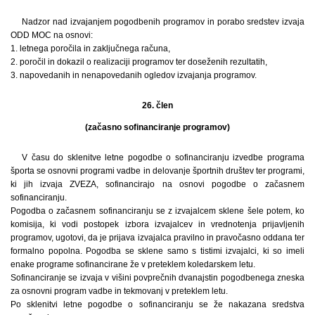
Nadzor nad izvajanjem pogodbenih programov in porabo sredstev izvaja
ODD MOC na osnovi:
1. letnega poročila in zaključnega računa,
2. poročil in dokazil o realizaciji programov ter doseženih rezultatih,
3. napovedanih in nenapovedanih ogledov izvajanja programov.
26. člen
(začasno sofinanciranje programov)
V času do sklenitve letne pogodbe o sofinanciranju izvedbe programa
športa se osnovni programi vadbe in delovanje športnih društev ter programi,
ki jih izvaja ZVEZA, sofinancirajo na osnovi pogodbe o začasnem
sofinanciranju.
Pogodba o začasnem sofinanciranju se z izvajalcem sklene šele potem, ko
komisija, ki vodi postopek izbora izvajalcev in vrednotenja prijavljenih
programov, ugotovi, da je prijava izvajalca pravilno in pravočasno oddana ter
formalno popolna. Pogodba se sklene samo s tistimi izvajalci, ki so imeli
enake programe sofinancirane že v preteklem koledarskem letu.
Sofinanciranje se izvaja v višini povprečnih dvanajstin pogodbenega zneska
za osnovni program vadbe in tekmovanj v preteklem letu.
Po sklenitvi letne pogodbe o sofinanciranju se že nakazana sredstva