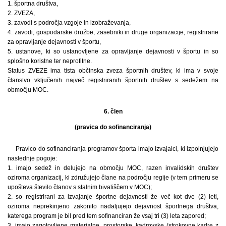
1. športna društva,
2. ZVEZA,
3. zavodi s področja vzgoje in izobraževanja,
4. zavodi, gospodarske družbe, zasebniki in druge organizacije, registrirane
za opravljanje dejavnosti v športu,
5. ustanove, ki so ustanovljene za opravljanje dejavnosti v športu in so
splošno koristne ter neprofitne.
Status ZVEZE ima tista občinska zveza športnih društev, ki ima v svoje
članstvo vključenih največ registriranih športnih društev s sedežem na
območju MOC.
6. člen
(pravica do sofinanciranja)
Pravico do sofinanciranja programov športa imajo izvajalci, ki izpolnjujejo
naslednje pogoje:
1. imajo sedež in delujejo na območju MOC, razen invalidskih društev
oziroma organizacij, ki združujejo člane na področju regije (v tem primeru se
upošteva število članov s stalnim bivališčem v MOC);
2. so registrirani za izvajanje športne dejavnosti že več kot dve (2) leti,
oziroma neprekinjeno zakonito nadaljujejo dejavnost športnega društva,
katerega program je bil pred tem sofinanciran že vsaj tri (3) leta zapored;
3. imajo zagotovljene materialne, prostorske, kadrovske (strokovne kadre z