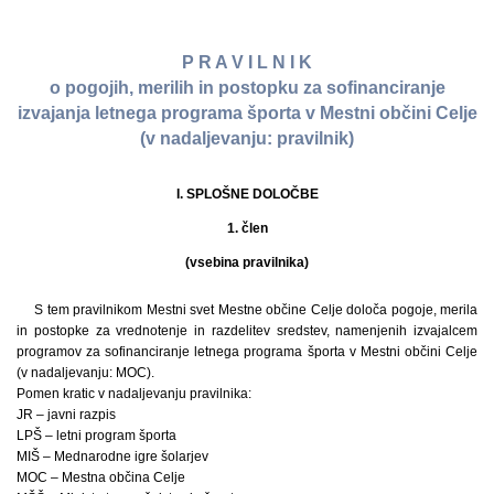
P R A V I L N I K
o pogojih, merilih in postopku za sofinanciranje
izvajanja letnega programa športa v Mestni občini Celje
(v nadaljevanju: pravilnik)
I. SPLOŠNE DOLOČBE
1. člen
(vsebina pravilnika)
S tem pravilnikom Mestni svet Mestne občine Celje določa pogoje, merila
in postopke za vrednotenje in razdelitev sredstev, namenjenih izvajalcem
programov za sofinanciranje letnega programa športa v Mestni občini Celje
(v nadaljevanju: MOC).
Pomen kratic v nadaljevanju pravilnika:
JR – javni razpis
LPŠ – letni program športa
MIŠ – Mednarodne igre šolarjev
MOC – Mestna občina Celje