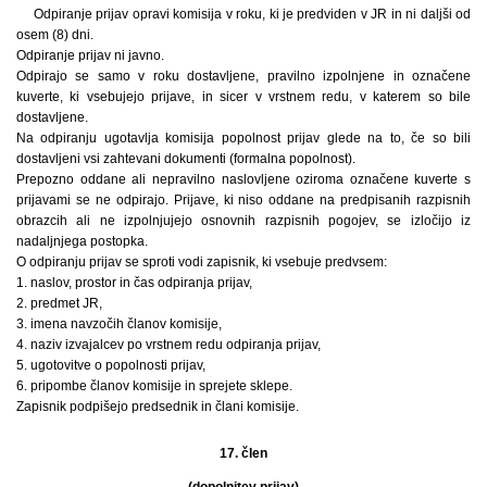
Odpiranje prijav opravi komisija v roku, ki je predviden v JR in ni daljši od
osem (8) dni.
Odpiranje prijav ni javno.
Odpirajo se samo v roku dostavljene, pravilno izpolnjene in označene
kuverte, ki vsebujejo prijave, in sicer v vrstnem redu, v katerem so bile
dostavljene.
Na odpiranju ugotavlja komisija popolnost prijav glede na to, če so bili
dostavljeni vsi zahtevani dokumenti (formalna popolnost).
Prepozno oddane ali nepravilno naslovljene oziroma označene kuverte s
prijavami se ne odpirajo. Prijave, ki niso oddane na predpisanih razpisnih
obrazcih ali ne izpolnjujejo osnovnih razpisnih pogojev, se izločijo iz
nadaljnjega postopka.
O odpiranju prijav se sproti vodi zapisnik, ki vsebuje predvsem:
1. naslov, prostor in čas odpiranja prijav,
2. predmet JR,
3. imena navzočih članov komisije,
4. naziv izvajalcev po vrstnem redu odpiranja prijav,
5. ugotovitve o popolnosti prijav,
6. pripombe članov komisije in sprejete sklepe.
Zapisnik podpišejo predsednik in člani komisije.
17. člen
(dopolnitev prijav)