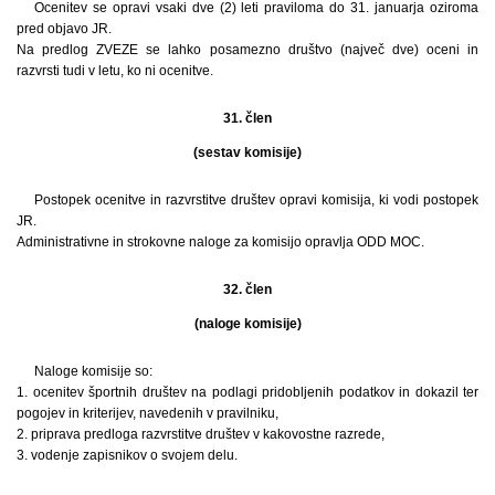
Ocenitev se opravi vsaki dve (2) leti praviloma do 31. januarja oziroma
pred objavo JR.
Na predlog ZVEZE se lahko posamezno društvo (največ dve) oceni in
razvrsti tudi v letu, ko ni ocenitve.
31. člen
(sestav komisije)
Postopek ocenitve in razvrstitve društev opravi komisija, ki vodi postopek
JR.
Administrativne in strokovne naloge za komisijo opravlja ODD MOC.
32. člen
(naloge komisije)
Naloge komisije so:
1. ocenitev športnih društev na podlagi pridobljenih podatkov in dokazil ter
pogojev in kriterijev, navedenih v pravilniku,
2. priprava predloga razvrstitve društev v kakovostne razrede,
3. vodenje zapisnikov o svojem delu.