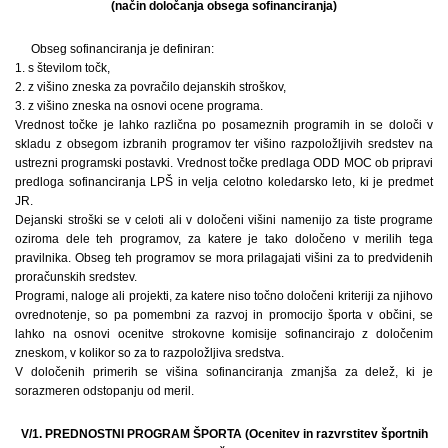
(način določanja obsega sofinanciranja)
Obseg sofinanciranja je definiran:
1. s številom točk,
2. z višino zneska za povračilo dejanskih stroškov,
3. z višino zneska na osnovi ocene programa.
Vrednost točke je lahko različna po posameznih programih in se določi v
skladu z obsegom izbranih programov ter višino razpoložljivih sredstev na
ustrezni programski postavki. Vrednost točke predlaga ODD MOC ob pripravi
predloga sofinanciranja LPŠ in velja celotno koledarsko leto, ki je predmet
JR.
Dejanski stroški se v celoti ali v določeni višini namenijo za tiste programe
oziroma dele teh programov, za katere je tako določeno v merilih tega
pravilnika. Obseg teh programov se mora prilagajati višini za to predvidenih
proračunskih sredstev.
Programi, naloge ali projekti, za katere niso točno določeni kriteriji za njihovo
ovrednotenje, so pa pomembni za razvoj in promocijo športa v občini, se
lahko na osnovi ocenitve strokovne komisije sofinancirajo z določenim
zneskom, v kolikor so za to razpoložljiva sredstva.
V določenih primerih se višina sofinanciranja zmanjša za delež, ki je
sorazmeren odstopanju od meril.
V/1. PREDNOSTNI PROGRAM ŠPORTA (Ocenitev in razvrstitev športnih