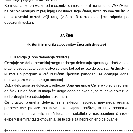
Komisija lahko pri vsaki redni ocenitvi samostojno ali na predlog ZVEZE ter
na osnovi kriterijev iz prejšnjega odstavka tega člena, uvrsti do dve društvi v
en kakovostni razred višji rang (v A ali B razred) kot jima pripada po
doseženih točkah.
37. člen
(kriteriji in merila za ocenitev športnih društev)
1. Tradicija (Doba delovanja društva)
Ocenjuje se doba neprekinjenega rednega delovanja športnega društva kot
pravne osebe. Leto ustanovitve se šteje kot polno leto delovanja. Pri društvih,
ki izvajajo program v več različnih športnih panogah, se ocenjuje doba
delovanja za vsako panogo posebej.
Doba delovanja se dokaže z odločbo Upravne enote Celje o vpisu v register
društev. Pri društvih, ki imajo že dolgo dobo delovanja, se ta lahko dokazuje
tudi z drugimi verodostojnimi dokumenti.
Če društvo preneha delovati in s sklepom svojega najvišjega organa
prenese vse pravice na novo ustanovljeno društvo, ki brez prekinitve
nadaljuje z dejavnostjo prejšnjega ter nadaljuje z nastopanjem članske
ekipe v istem rangu tekmovanja, se to šteje za neprekinjeno delovanje.
+--------------------+-------+-------------------------+------