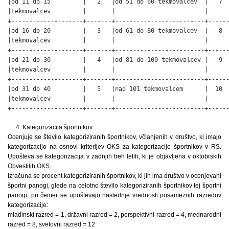
|od 11 do 15         |   2   |od 51 do 60 tekmovalcev  |   7  
|tekmovalcev         |       |                         |      
+--------------------+-------+-------------------------+------
|od 16 do 20         |   3   |od 61 do 80 tekmovalcev  |   8  
|tekmovalcev         |       |                         |      
+--------------------+-------+-------------------------+------
|od 21 do 30         |   4   |od 81 do 100 tekmovalcev |   9  
|tekmovalcev         |       |                         |      
+--------------------+-------+-------------------------+------
|od 31 do 40         |   5   |nad 101 tekmovalcem      |  10  
|tekmovalcev         |       |                         |      
+--------------------+-------+-------------------------+-----
4. Kategorizacija športnikov
Ocenjuje se število kategoriziranih športnikov, včlanjenih v društvo, ki imajo
kategorizacijo na osnovi kriterijev OKS za kategorizacijo športnikov v RS.
Upošteva se kategorizacija v zadnjih treh letih, ki je objavljena v oktobrskih
Obvestilih OKS.
Izračuna se procent kategoriziranih športnikov, ki jih ima društvo v ocenjevani
športni panogi, glede na celotno število kategoriziranih športnikov tej športni
panogi, pri čemer se upoštevajo naslednje vrednosti posameznih razredov
kategorizacije:
mladinski razred = 1, državni razred = 2, perspektivni razred = 4, mednarodni
razred = 8, svetovni razred = 12