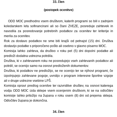
33. člen
(postopek ocenitve)
ODD MOC predhodno vsem društvom, katerih programi so bili v zadnjem
koledarskem letu sofinancirani ali so člani ZVEZE, posreduje zahtevek in
navodila za posredovanje potrebnih podatkov za ocenitev ter kriterije in
merila za ocenitev.
Rok za dostavo podatkov ne sme biti krajši od petnajst (15) dni. Društva
dostavijo podatke s priporočeno pošto ali osebno v glavno pisarno MOC.
Komisija lahko zahteva, da društvo v roku pet (5) dni dopolni podatke ali
predloži dodatna ustrezna potrdila.
Društva, ki v zahtevanem roku ne posredujejo vseh zahtevanih podatkov ali
potrdil, se ocenijo samo na osnovi predloženih dokumentov.
Društva, ki podatkov ne predložijo, se ne ocenijo ter se njihovi programi, če
izpolnjujejo zahtevane pogoje, uvrstijo v program interesne športne vzgoje
ali v druge ustrezne vsebine LPŠ.
Komisija opravi predlog ocenitve ter razvrstitve društev, na osnovi katerega
vodja ODD MOC izda sklepe vsem ocenjenim društvom, ki se na odločitev
komisije lahko pritožijo na župana v roku osem (8) dni od prejema sklepa.
Odločitev župana je dokončna.
34. člen