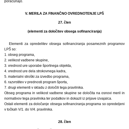
poračunajo.
V. MERILA ZA FINANČNO OVREDNOTENJE LPŠ
27. člen
(elementi za določitev obsega sofinanciranja)
Elementi za opredelitev obsega sofinanciranja posameznih programov
LPŠ so:
1. obseg programa,
2. velikost vadbene skupine,
3. vrednost ure uporabe športnega objekta,
4. vrednost ure dela strokovnega kadra,
5. materialni stroški za izvedbo programa,
6. razvrstitev v prednosti program športa,
7. drugi elementi v skladu z določili tega pravilnika.
Obseg programa in velikost vadbene skupine se določita na osnovi meril in
normativov tega pravilnika ter podatkov in dokazil iz prijave izvajalca.
Ostali elementi za določanje obsega sofinanciranja programa so opredeljeni
v točkah V/1. do V/4. pravilnika.
28. člen