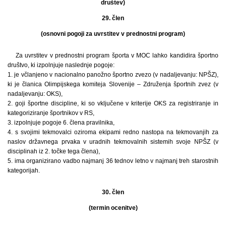
društev)
29. člen
(osnovni pogoji za uvrstitev v prednostni program)
Za uvrstitev v prednostni program športa v MOC lahko kandidira športno
društvo, ki izpolnjuje naslednje pogoje:
1. je včlanjeno v nacionalno panožno športno zvezo (v nadaljevanju: NPŠZ),
ki je članica Olimpijskega komiteja Slovenije – Združenja športnih zvez (v
nadaljevanju: OKS),
2. goji športne discipline, ki so vključene v kriterije OKS za registriranje in
kategoriziranje športnikov v RS,
3. izpolnjuje pogoje 6. člena pravilnika,
4. s svojimi tekmovalci oziroma ekipami redno nastopa na tekmovanjih za
naslov državnega prvaka v uradnih tekmovalnih sistemih svoje NPŠZ (v
disciplinah iz 2. točke tega člena),
5. ima organizirano vadbo najmanj 36 tednov letno v najmanj treh starostnih
kategorijah.
30. člen
(termin ocenitve)