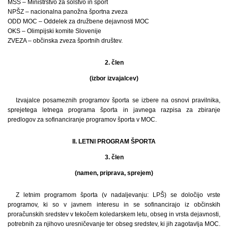
MŠŠ – Ministrstvo za šolstvo in šport
NPŠZ – nacionalna panožna športna zveza
ODD MOC – Oddelek za družbene dejavnosti MOC
OKS – Olimpijski komite Slovenije
ZVEZA – občinska zveza športnih društev.
2. člen
(izbor izvajalcev)
Izvajalce posameznih programov športa se izbere na osnovi pravilnika,
sprejetega letnega programa športa in javnega razpisa za zbiranje
predlogov za sofinanciranje programov športa v MOC.
II. LETNI PROGRAM ŠPORTA
3. člen
(namen, priprava, sprejem)
Z letnim programom športa (v nadaljevanju: LPŠ) se določijo vrste
programov, ki so v javnem interesu in se sofinancirajo iz občinskih
proračunskih sredstev v tekočem koledarskem letu, obseg in vrsta dejavnosti,
potrebnih za njihovo uresničevanje ter obseg sredstev, ki jih zagotavlja MOC.