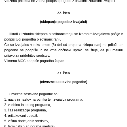
Vložena pritožba ne zadrži podpisa pogodb z ostalimi izbranimi izvajalci.
22. člen
(sklepanje pogodb z izvajalci)
Hkrati z izdanim sklepom o sofinanciranju se izbranim izvajalcem pošlje v
podpis tudi pogodba o sofinanciranju.
Če se izvajalec v roku osem (8) dni od prejema sklepa nanj ne pritoži ter
pogodbe ne podpiše in ne vrne občinski upravi, se šteje, da je umaknil
prijavo za pridobitev sredstev.
V imenu MOC podpiše pogodbo župan.
23. člen
(obvezne sestavine pogodbe)
Obvezne sestavine pogodbe so:
1. naziv in naslov naročnika ter izvajalca programa,
2. vsebina in obseg programa,
3. čas realizacije programa,
4. pričakovani dosežki,
5. višina dodeljenih sredstev,
6. terminski plan porabe sredstev,