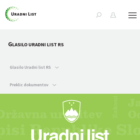
G
LASILO URADNI LIST RS
Glasilo Uradni list RS
Preklic dokumentov