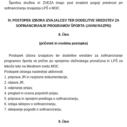
Športna društva in ZVEZA imajo pod enakimi pogoji prednost pri
sofinanciranju izvajanja LPŠ v MOC.
IV. POSTOPEK IZBORA IZVAJALCEV TER DODELITVE SREDSTEV ZA
SOFINANCIRANJE PROGRAMOV ŠPORTA (JAVNI RAZPIS)
8. člen
(pričetek in vsebina postopka)
Postopek izbora izvajalcev ter dodelitve sredstev za sofinanciranje
programov športa se prične po sprejemu občinskega proračuna in LPŠ za
tekoče leto na Mestnem svetu MOC.
Postopek obsega naslednje aktivnosti:
1. priprava JR in razpisne dokumentacije,
2. objava JR,
3. odpiranje prijav,
4. pregled in ocena popolnih prijav,
5. priprava in sprejem predloga o sofinanciranju,
6. izdaja sklepov o sofinanciranju,
7. sklepanje pogodb o sofinanciranju.
9. člen