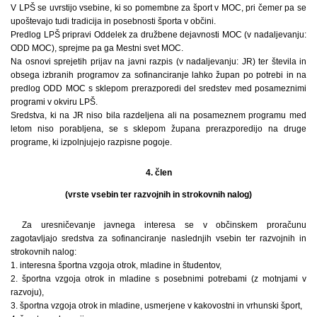
V LPŠ se uvrstijo vsebine, ki so pomembne za šport v MOC, pri čemer pa se
upoštevajo tudi tradicija in posebnosti športa v občini.
Predlog LPŠ pripravi Oddelek za družbene dejavnosti MOC (v nadaljevanju:
ODD MOC), sprejme pa ga Mestni svet MOC.
Na osnovi sprejetih prijav na javni razpis (v nadaljevanju: JR) ter števila in
obsega izbranih programov za sofinanciranje lahko župan po potrebi in na
predlog ODD MOC s sklepom prerazporedi del sredstev med posameznimi
programi v okviru LPŠ.
Sredstva, ki na JR niso bila razdeljena ali na posameznem programu med
letom niso porabljena, se s sklepom župana prerazporedijo na druge
programe, ki izpolnjujejo razpisne pogoje.
4. člen
(vrste vsebin ter razvojnih in strokovnih nalog)
Za uresničevanje javnega interesa se v občinskem proračunu
zagotavljajo sredstva za sofinanciranje naslednjih vsebin ter razvojnih in
strokovnih nalog:
1. interesna športna vzgoja otrok, mladine in študentov,
2. športna vzgoja otrok in mladine s posebnimi potrebami (z motnjami v
razvoju),
3. športna vzgoja otrok in mladine, usmerjene v kakovostni in vrhunski šport,