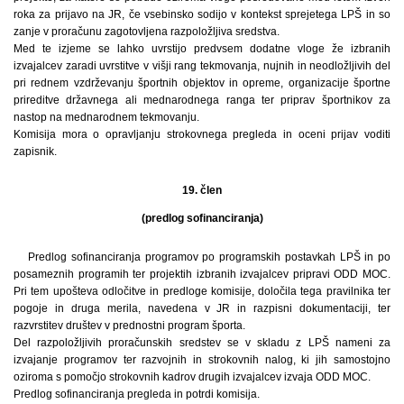
roka za prijavo na JR, če vsebinsko sodijo v kontekst sprejetega LPŠ in so
zanje v proračunu zagotovljena razpoložljiva sredstva.
Med te izjeme se lahko uvrstijo predvsem dodatne vloge že izbranih
izvajalcev zaradi uvrstitve v višji rang tekmovanja, nujnih in neodložljivih del
pri rednem vzdrževanju športnih objektov in opreme, organizacije športne
prireditve državnega ali mednarodnega ranga ter priprav športnikov za
nastop na mednarodnem tekmovanju.
Komisija mora o opravljanju strokovnega pregleda in oceni prijav voditi
zapisnik.
19. člen
(predlog sofinanciranja)
Predlog sofinanciranja programov po programskih postavkah LPŠ in po
posameznih programih ter projektih izbranih izvajalcev pripravi ODD MOC.
Pri tem upošteva odločitve in predloge komisije, določila tega pravilnika ter
pogoje in druga merila, navedena v JR in razpisni dokumentaciji, ter
razvrstitev društev v prednostni program športa.
Del razpoložljivih proračunskih sredstev se v skladu z LPŠ nameni za
izvajanje programov ter razvojnih in strokovnih nalog, ki jih samostojno
oziroma s pomočjo strokovnih kadrov drugih izvajalcev izvaja ODD MOC.
Predlog sofinanciranja pregleda in potrdi komisija.