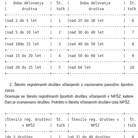
|   Doba delovanja   |  Št.  |     Doba delovanja      |  Št. 
|       društva      |  točk |         društva         | točk 
+--------------------+-------+-------------------------+------
|nad 2 do 5 let      |   1   |nad 25 do 30 let         |   6  
+--------------------+-------+-------------------------+------
|nad 5 do 10 let     |   2   |nad 30 do 40 let         |   7  
+--------------------+-------+-------------------------+------
|nad 10do 15 let     |   3   |nad 40 do 50 let         |   8  
+--------------------+-------+-------------------------+------
|nad 15 do 20 let    |   4   |nad 50 do 60 let         |   9  
+--------------------+-------+-------------------------+------
|nad 20 do 25 let    |   5   |nad 60 let               |  10  
+--------------------+-------+-------------------------+-----
2. Število registriranih društev včlanjenih v nacionalno panožno športno
zvezo
Ocenjuje se število registriranih športnih društev, včlanjenih v NPŠZ, katere
član je ocenjevano društvo. Potrdilo o številu včlanjenih društev izda NPŠZ.
+--------------------+-------+-------------------------+------
|Število reg. društev|  Št.  | Število reg. društev v  |  Št. 
|       v NPŠZ       |  točk |          NPŠZ           | točk 
+--------------------+-------+-------------------------+------
|do 5 društev        |   1   |od 31 do 40 društev      |   6  