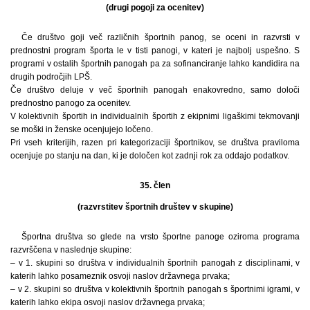
(drugi pogoji za ocenitev)
Če društvo goji več različnih športnih panog, se oceni in razvrsti v
prednostni program športa le v tisti panogi, v kateri je najbolj uspešno. S
programi v ostalih športnih panogah pa za sofinanciranje lahko kandidira na
drugih področjih LPŠ.
Če društvo deluje v več športnih panogah enakovredno, samo določi
prednostno panogo za ocenitev.
V kolektivnih športih in individualnih športih z ekipnimi ligaškimi tekmovanji
se moški in ženske ocenjujejo ločeno.
Pri vseh kriterijih, razen pri kategorizaciji športnikov, se društva praviloma
ocenjuje po stanju na dan, ki je določen kot zadnji rok za oddajo podatkov.
35. člen
(razvrstitev športnih društev v skupine)
Športna društva so glede na vrsto športne panoge oziroma programa
razvrščena v naslednje skupine:
– v 1. skupini so društva v individualnih športnih panogah z disciplinami, v
katerih lahko posameznik osvoji naslov državnega prvaka;
– v 2. skupini so društva v kolektivnih športnih panogah s športnimi igrami, v
katerih lahko ekipa osvoji naslov državnega prvaka;