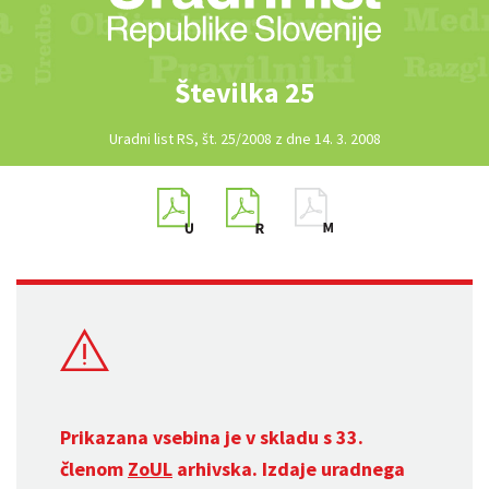
Številka 25
Uradni list RS, št. 25/2008 z dne 14. 3. 2008
Prikazana vsebina je v skladu s 33.
členom
ZoUL
arhivska. Izdaje uradnega