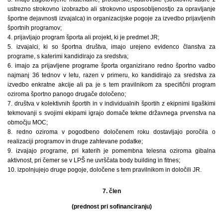
ustrezno strokovno izobrazbo ali strokovno usposobljenostjo za opravljanje
športne dejavnosti izvajalca) in organizacijske pogoje za izvedbo prijavljenih
športnih programov;
4. prijavljajo program športa ali projekt, ki je predmet JR;
5. izvajalci, ki so športna društva, imajo urejeno evidenco članstva za
programe, s katerimi kandidirajo za sredstva;
6. imajo za prijavljene programe športa organizirano redno športno vadbo
najmanj 36 tednov v letu, razen v primeru, ko kandidirajo za sredstva za
izvedbo enkratne akcije ali pa je s tem pravilnikom za specifični program
oziroma športno panogo drugače določeno;
7. društva v kolektivnih športih in v individualnih športih z ekipnimi ligaškimi
tekmovanji s svojimi ekipami igrajo domače tekme državnega prvenstva na
območju MOC;
8. redno oziroma v pogodbeno določenem roku dostavljajo poročila o
realizaciji programov in druge zahtevane podatke;
9. izvajajo programe, pri katerih je pomembna telesna oziroma gibalna
aktivnost, pri čemer se v LPŠ ne uvrščata body building in fitnes;
10. izpolnjujejo druge pogoje, določene s tem pravilnikom in določili JR.
7. člen
(prednost pri sofinanciranju)