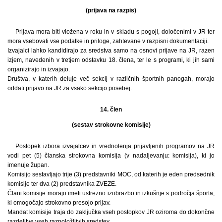
(prijava na razpis)
Prijava mora biti vložena v roku in v skladu s pogoji, določenimi v JR ter
mora vsebovati vse podatke in priloge, zahtevane v razpisni dokumentaciji.
Izvajalci lahko kandidirajo za sredstva samo na osnovi prijave na JR, razen
izjem, navedenih v tretjem odstavku 18. člena, ter le s programi, ki jih sami
organizirajo in izvajajo.
Društva, v katerih deluje več sekcij v različnih športnih panogah, morajo
oddati prijavo na JR za vsako sekcijo posebej.
14. člen
(sestav strokovne komisije)
Postopek izbora izvajalcev in vrednotenja prijavljenih programov na JR
vodi pet (5) članska strokovna komisija (v nadaljevanju: komisija), ki jo
imenuje župan.
Komisijo sestavljajo trije (3) predstavniki MOC, od katerih je eden predsednik
komisije ter dva (2) predstavnika ZVEZE.
Člani komisije morajo imeti ustrezno izobrazbo in izkušnje s področja športa,
ki omogočajo strokovno presojo prijav.
Mandat komisije traja do zaključka vseh postopkov JR oziroma do dokončne
razdelitve vseh razpoložljivih sredstev.