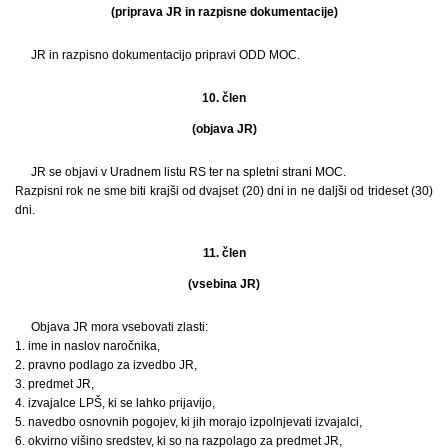
(priprava JR in razpisne dokumentacije)
JR in razpisno dokumentacijo pripravi ODD MOC.
10. člen
(objava JR)
JR se objavi v Uradnem listu RS ter na spletni strani MOC.
Razpisni rok ne sme biti krajši od dvajset (20) dni in ne daljši od trideset (30)
dni.
11. člen
(vsebina JR)
Objava JR mora vsebovati zlasti:
1. ime in naslov naročnika,
2. pravno podlago za izvedbo JR,
3. predmet JR,
4. izvajalce LPŠ, ki se lahko prijavijo,
5. navedbo osnovnih pogojev, ki jih morajo izpolnjevati izvajalci,
6. okvirno višino sredstev, ki so na razpolago za predmet JR,