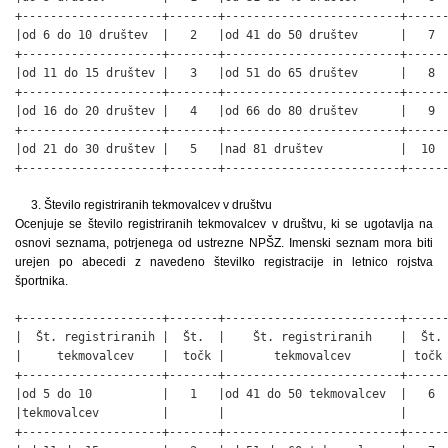
+--------------------+-------+-------------------------+------
|od 6 do 10 društev  |   2   |od 41 do 50 društev      |   7  
+--------------------+-------+-------------------------+------
|od 11 do 15 društev |   3   |od 51 do 65 društev      |   8  
+--------------------+-------+-------------------------+------
|od 16 do 20 društev |   4   |od 66 do 80 društev      |   9  
+--------------------+-------+-------------------------+------
|od 21 do 30 društev |   5   |nad 81 društev           |  10  
+--------------------+-------+-------------------------+-----
3. Število registriranih tekmovalcev v društvu
Ocenjuje se število registriranih tekmovalcev v društvu, ki se ugotavlja na
osnovi seznama, potrjenega od ustrezne NPŠZ. Imenski seznam mora biti
urejen po abecedi z navedeno številko registracije in letnico rojstva
športnika.
+--------------------+-------+-------------------------+------
|  Št. registriranih |  Št.  |    Št. registriranih    |  Št. 
|     tekmovalcev    |  točk |       tekmovalcev       | točk 
+--------------------+-------+-------------------------+------
|od 5 do 10          |   1   |od 41 do 50 tekmovalcev  |   6  
|tekmovalcev         |       |                         |      
+--------------------+-------+-------------------------+------