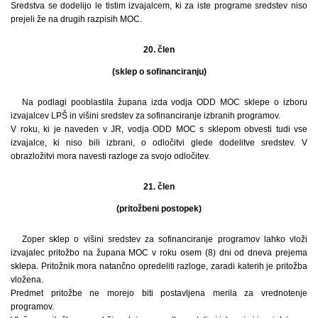
Sredstva se dodelijo le tistim izvajalcem, ki za iste programe sredstev niso
prejeli že na drugih razpisih MOC.
20. člen
(sklep o sofinanciranju)
Na podlagi pooblastila župana izda vodja ODD MOC sklepe o izboru
izvajalcev LPŠ in višini sredstev za sofinanciranje izbranih programov.
V roku, ki je naveden v JR, vodja ODD MOC s sklepom obvesti tudi vse
izvajalce, ki niso bili izbrani, o odločitvi glede dodelitve sredstev. V
obrazložitvi mora navesti razloge za svojo odločitev.
21. člen
(pritožbeni postopek)
Zoper sklep o višini sredstev za sofinanciranje programov lahko vloži
izvajalec pritožbo na župana MOC v roku osem (8) dni od dneva prejema
sklepa. Pritožnik mora natančno opredeliti razloge, zaradi katerih je pritožba
vložena.
Predmet pritožbe ne morejo biti postavljena merila za vrednotenje
programov.