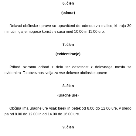
6. člen
(odmor)
Delavci občinske uprave so upravičeni do odmora za malico, ki traja 30
minut in ga je mogoče koristiti v času med 10.00 in 11.00 uro.
7. člen
(evidentiranje)
Prihod oziroma odhod z dela ter odsotnost z delovnega mesta se
evidentira. Ta obveznost velja za vse delavce občinske uprave.
8. člen
(uradne ure)
Občina ima uradne ure vsak torek in petek od 8.00 do 12.00 ure, v sredo
pa od 8.00 do 12.00 in od 14.00 do 16.00 ure.
9. člen