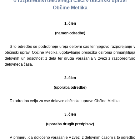
o razporeditvi delovnega časa v občinski upravi
Občine Metlika
1. člen
(namen odredbe)
S to odredbo se podrobneje ureja delovni čas ter njegovo razporejanje v
občinski upravi Občine Metlika, ugotavljanje presežka oziroma primanjkljaja
delovnih ur, odsotnost z dela ter druga vprašanja v zvezi z razporeditvijo
delovnega časa.
2. člen
(uporaba odredbe)
Ta odredba velja za vse delavce občinske uprave Občine Metlika.
3. člen
(uporaba drugih predpisov)
V primeru, da določeno vprašanje v zvezi z delovnim časom s to odredbo