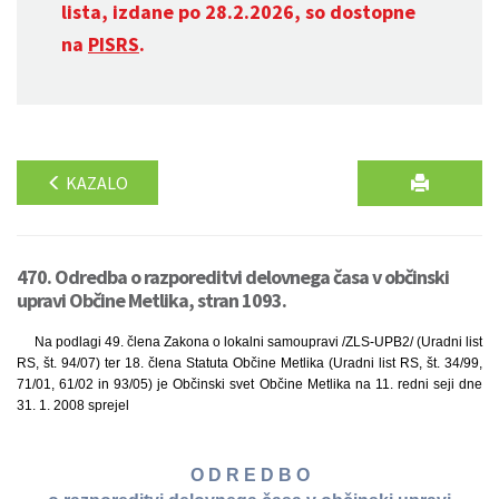
lista, izdane po 28.2.2026, so dostopne
na
PISRS
.
KAZALO
470. Odredba o razporeditvi delovnega časa v občinski
upravi Občine Metlika, stran 1093.
Na podlagi 49. člena Zakona o lokalni samoupravi /ZLS-UPB2/ (Uradni list
RS, št. 94/07) ter 18. člena Statuta Občine Metlika (Uradni list RS, št. 34/99,
71/01, 61/02 in 93/05) je Občinski svet Občine Metlika na 11. redni seji dne
31. 1. 2008 sprejel
O D R E D B O