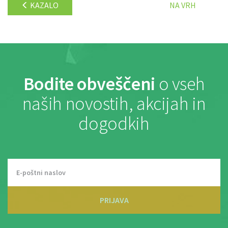
KAZALO
NA VRH
Bodite obveščeni
o vseh
naših novostih, akcijah in
dogodkih
PRIJAVA