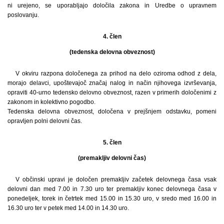
ni urejeno, se uporabljajo določila zakona in Uredbe o upravnem
poslovanju.
4. člen
(tedenska delovna obveznost)
V okviru razpona določenega za prihod na delo oziroma odhod z dela,
morajo delavci, upoštevajoč značaj nalog in način njihovega izvrševanja,
opraviti 40-urno tedensko delovno obveznost, razen v primerih določenimi z
zakonom in kolektivno pogodbo.
Tedenska delovna obveznost, določena v prejšnjem odstavku, pomeni
opravljen polni delovni čas.
5. člen
(premakljiv delovni čas)
V občinski upravi je določen premakljiv začetek delovnega časa vsak
delovni dan med 7.00 in 7.30 uro ter premakljiv konec delovnega časa v
ponedeljek, torek in četrtek med 15.00 in 15.30 uro, v sredo med 16.00 in
16.30 uro ter v petek med 14.00 in 14.30 uro.