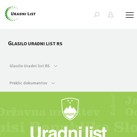
G
LASILO URADNI LIST RS
Glasilo Uradni list RS
Preklic dokumentov