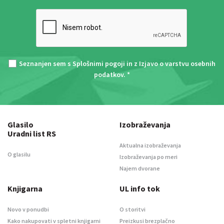
Seznanjen sem s
Splošnimi pogoji
in z
Izjavo o varstvu osebnih
podatkov
. *
Glasilo
Izobraževanja
Uradni list RS
Aktualna izobraževanja
O glasilu
Izobraževanja po meri
Najem dvorane
Knjigarna
UL info tok
Novo v ponudbi
O storitvi
Kako nakupovati v spletni knjigarni
Preizkusi brezplačno