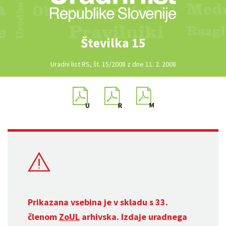
Številka 15
Uradni list RS, št. 15/2008 z dne 11. 2. 2008
Prikazana vsebina je v skladu s 33.
členom
ZoUL
arhivska. Izdaje uradnega