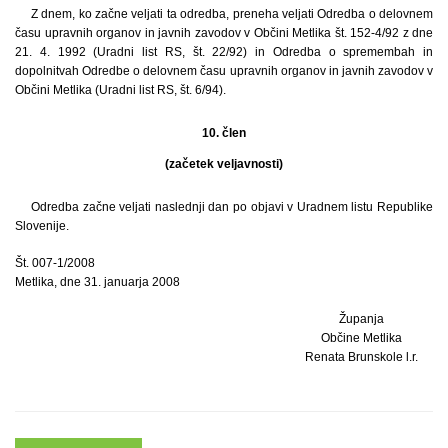
Z dnem, ko začne veljati ta odredba, preneha veljati Odredba o delovnem
času upravnih organov in javnih zavodov v Občini Metlika št. 152-4/92 z dne
21. 4. 1992 (Uradni list RS, št. 22/92) in Odredba o spremembah in
dopolnitvah Odredbe o delovnem času upravnih organov in javnih zavodov v
Občini Metlika (Uradni list RS, št. 6/94).
10. člen
(začetek veljavnosti)
Odredba začne veljati naslednji dan po objavi v Uradnem listu Republike
Slovenije.
Št. 007-1/2008
Metlika, dne 31. januarja 2008
Županja
Občine Metlika
Renata Brunskole l.r.