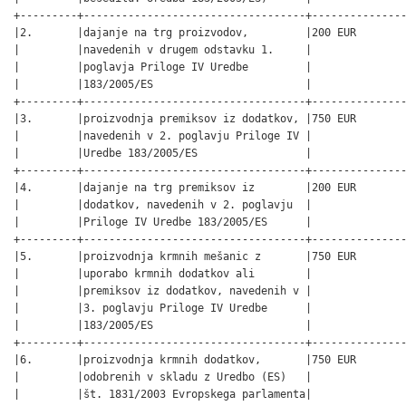
+---------+-----------------------------------+---------------
|2.       |dajanje na trg proizvodov,         |200 EUR        
|         |navedenih v drugem odstavku 1.     |               
|         |poglavja Priloge IV Uredbe         |               
|         |183/2005/ES                        |               
+---------+-----------------------------------+---------------
|3.       |proizvodnja premiksov iz dodatkov, |750 EUR        
|         |navedenih v 2. poglavju Priloge IV |               
|         |Uredbe 183/2005/ES                 |               
+---------+-----------------------------------+---------------
|4.       |dajanje na trg premiksov iz        |200 EUR        
|         |dodatkov, navedenih v 2. poglavju  |               
|         |Priloge IV Uredbe 183/2005/ES      |               
+---------+-----------------------------------+---------------
|5.       |proizvodnja krmnih mešanic z       |750 EUR        
|         |uporabo krmnih dodatkov ali        |               
|         |premiksov iz dodatkov, navedenih v |               
|         |3. poglavju Priloge IV Uredbe      |               
|         |183/2005/ES                        |               
+---------+-----------------------------------+---------------
|6.       |proizvodnja krmnih dodatkov,       |750 EUR        
|         |odobrenih v skladu z Uredbo (ES)   |               
|         |št. 1831/2003 Evropskega parlamenta|               