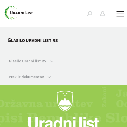
G
LASILO URADNI LIST RS
Glasilo Uradni list RS
Preklic dokumentov