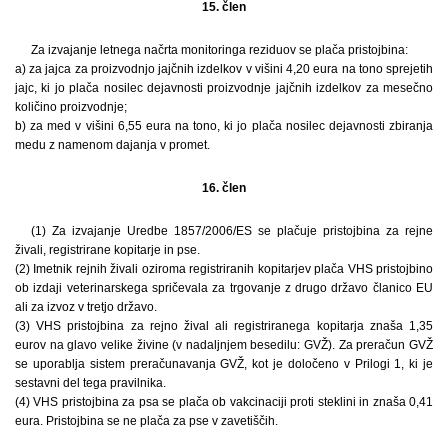
15. člen
Za izvajanje letnega načrta monitoringa reziduov se plača pristojbina:
a) za jajca za proizvodnjo jajčnih izdelkov v višini 4,20 eura na tono sprejetih
jajc, ki jo plača nosilec dejavnosti proizvodnje jajčnih izdelkov za mesečno
količino proizvodnje;
b) za med v višini 6,55 eura na tono, ki jo plača nosilec dejavnosti zbiranja
medu z namenom dajanja v promet.
16. člen
(1) Za izvajanje Uredbe 1857/2006/ES se plačuje pristojbina za rejne
živali, registrirane kopitarje in pse.
(2) Imetnik rejnih živali oziroma registriranih kopitarjev plača VHS pristojbino
ob izdaji veterinarskega spričevala za trgovanje z drugo državo članico EU
ali za izvoz v tretjo državo.
(3) VHS pristojbina za rejno žival ali registriranega kopitarja znaša 1,35
eurov na glavo velike živine (v nadaljnjem besedilu: GVŽ). Za preračun GVŽ
se uporablja sistem preračunavanja GVŽ, kot je določeno v Prilogi 1, ki je
sestavni del tega pravilnika.
(4) VHS pristojbina za psa se plača ob vakcinaciji proti steklini in znaša 0,41
eura. Pristojbina se ne plača za pse v zavetiščih.