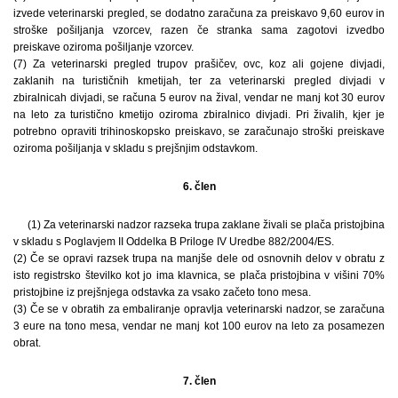
izvede veterinarski pregled, se dodatno zaračuna za preiskavo 9,60 eurov in
stroške pošiljanja vzorcev, razen če stranka sama zagotovi izvedbo
preiskave oziroma pošiljanje vzorcev.
(7) Za veterinarski pregled trupov prašičev, ovc, koz ali gojene divjadi,
zaklanih na turističnih kmetijah, ter za veterinarski pregled divjadi v
zbiralnicah divjadi, se računa 5 eurov na žival, vendar ne manj kot 30 eurov
na leto za turistično kmetijo oziroma zbiralnico divjadi. Pri živalih, kjer je
potrebno opraviti trihinoskopsko preiskavo, se zaračunajo stroški preiskave
oziroma pošiljanja v skladu s prejšnjim odstavkom.
6. člen
(1) Za veterinarski nadzor razseka trupa zaklane živali se plača pristojbina
v skladu s Poglavjem II Oddelka B Priloge IV Uredbe 882/2004/ES.
(2) Če se opravi razsek trupa na manjše dele od osnovnih delov v obratu z
isto registrsko številko kot jo ima klavnica, se plača pristojbina v višini 70%
pristojbine iz prejšnjega odstavka za vsako začeto tono mesa.
(3) Če se v obratih za embaliranje opravlja veterinarski nadzor, se zaračuna
3 eure na tono mesa, vendar ne manj kot 100 eurov na leto za posamezen
obrat.
7. člen