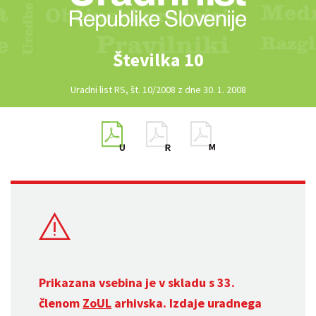
Številka 10
Uradni list RS, št. 10/2008 z dne 30. 1. 2008
Prikazana vsebina je v skladu s 33.
členom
ZoUL
arhivska. Izdaje uradnega