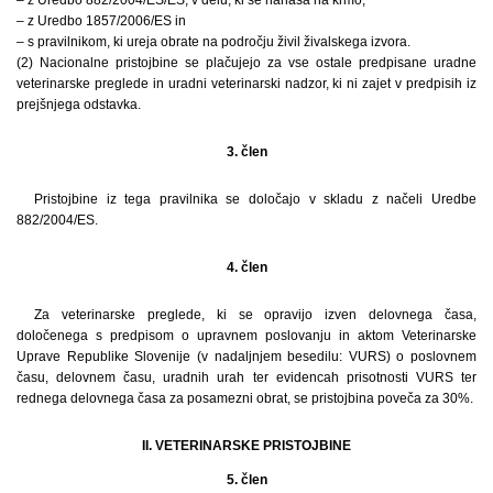
– z Uredbo 1857/2006/ES in
– s pravilnikom, ki ureja obrate na področju živil živalskega izvora.
(2) Nacionalne pristojbine se plačujejo za vse ostale predpisane uradne
veterinarske preglede in uradni veterinarski nadzor, ki ni zajet v predpisih iz
prejšnjega odstavka.
3. člen
Pristojbine iz tega pravilnika se določajo v skladu z načeli Uredbe
882/2004/ES.
4. člen
Za veterinarske preglede, ki se opravijo izven delovnega časa,
določenega s predpisom o upravnem poslovanju in aktom Veterinarske
Uprave Republike Slovenije (v nadaljnjem besedilu: VURS) o poslovnem
času, delovnem času, uradnih urah ter evidencah prisotnosti VURS ter
rednega delovnega časa za posamezni obrat, se pristojbina poveča za 30%.
II. VETERINARSKE PRISTOJBINE
5. člen