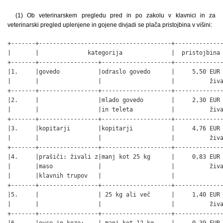
(1) Ob veterinarskem pregledu pred in po zakolu v klavnici in za
veterinarski pregled uplenjene in gojene divjadi se plača pristojbina v višini:
+-------+--------------------------------------+--------------
|       |              kategorija              |  pristojbina 
+-------+-----------------+--------------------+--------------
|1.     |govedo           |odraslo govedo      |     5,50 EUR 
|       |                 |                    |          živa
+-------+-----------------+--------------------+--------------
|2.     |                 |mlado govedo        |     2,30 EUR 
|       |                 |in teleta           |          živa
+-------+-----------------+--------------------+--------------
|3.     |kopitarji        |kopitarji           |     4,76 EUR 
|       |                 |                    |          živa
+-------+-----------------+--------------------+--------------
|4.     |prašiči: živali z|manj kot 25 kg      |     0,83 EUR 
|       |maso             |                    |          živa
|       |klavnih trupov   |                    |              
+-------+-----------------+--------------------+--------------
|5.     |                 | 25 kg ali več      |     1,40 EUR 
|       |                 |                    |          živa
+-------+-----------------+--------------------+--------------
|6.     |ovce in koze:    | manj kot 12 kg     |     0,39 EUR 