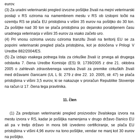
eurov.
(3) Za uradni veterinarski pregled izvozne pošiljke živali na mejni veterinarski
postaji v RS oziroma na namembnem mestu v RS ob izstopni točki na
ozemlju RS se plača EU pristojbina v višini 35 eurov na pošiljko do 30 ton.
Za pošiljke nad 30 ton se plača pristojbina po dejansko porabljenem času
uradnega veterinarja v višini 35 eurov za vsako začeto uro.
(4) Pri vnosu oziroma uvozu oziroma tranzitu živali na teritorij EU se za
popolni veterinarski pregled plača pristojbina, kot je določena v Prilogi V
Uredbe 882/2004/ES.
(5) Za izdajo vsakega potnega lista za cirkuške živali iz prvega ali drugega
odstavka 7. člena Uredbe Komisije (ES) št. 1739/2005 z dne 21. oktobra
2005 o zahtevah zdravstvenega varstva živali za premike cirkuških živali
med državami članicami (UL L št. 279 z dne 22. 10. 2005, str. 47) se plača
pristojbina v višini 3,5 eurov, ki se nakazuje v proračun Republike Slovenije
na račun iz 17. člena tega pravilnika.
11. člen
(1) Za predpisan veterinarski pregled proizvodov živalskega izvora na
mestu izvora v RS, kadar je pošiljka namenjena v drugo državo članico EU
ali pa v tretjo državo in mora biti izvedeno certificiranje, se plača EU
pristojbina v višini 4,96 eurov na tono pošiljke, vendar ne manj kot 30 eurov
na pošiljko.