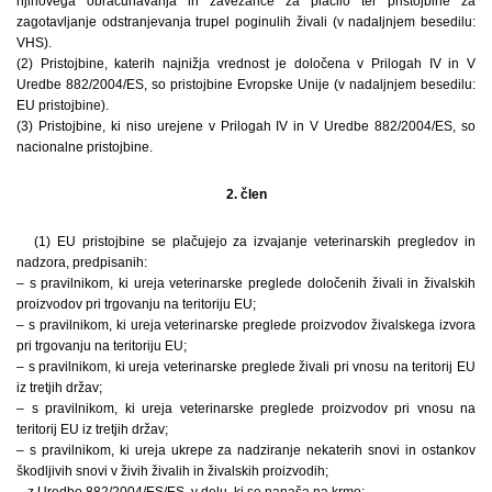
njihovega obračunavanja in zavezance za plačilo ter pristojbine za
zagotavljanje odstranjevanja trupel poginulih živali (v nadaljnjem besedilu:
VHS).
(2) Pristojbine, katerih najnižja vrednost je določena v Prilogah IV in V
Uredbe 882/2004/ES, so pristojbine Evropske Unije (v nadaljnjem besedilu:
EU pristojbine).
(3) Pristojbine, ki niso urejene v Prilogah IV in V Uredbe 882/2004/ES, so
nacionalne pristojbine.
2. člen
(1) EU pristojbine se plačujejo za izvajanje veterinarskih pregledov in
nadzora, predpisanih:
– s pravilnikom, ki ureja veterinarske preglede določenih živali in živalskih
proizvodov pri trgovanju na teritoriju EU;
– s pravilnikom, ki ureja veterinarske preglede proizvodov živalskega izvora
pri trgovanju na teritoriju EU;
– s pravilnikom, ki ureja veterinarske preglede živali pri vnosu na teritorij EU
iz tretjih držav;
– s pravilnikom, ki ureja veterinarske preglede proizvodov pri vnosu na
teritorij EU iz tretjih držav;
– s pravilnikom, ki ureja ukrepe za nadziranje nekaterih snovi in ostankov
škodljivih snovi v živih živalih in živalskih proizvodih;
– z Uredbo 882/2004/ES/ES, v delu, ki se nanaša na krmo;