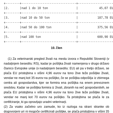
+--------+-------------------------------+--------------------
|2.      |nad 1 do 10 ton                |            45,07 EU
+--------+-------------------------------+--------------------
|3.      |nad 10 do 50 ton               |           187,78 EU
+--------+-------------------------------+--------------------
|4.      |nad 50 do 100 ton              |           375,56 EU
+--------+-------------------------------+--------------------
|5.      |nad 100 ton                    |           600,90 EU
+--------+-------------------------------+-------------------
10. člen
(1) Za veterinarski pregled živali na mestu izvora v Republiki Sloveniji (v
nadaljnjem besedilu: RS), kadar je pošiljka živali namenjena v drugo državo
članico Evropske unije (v nadaljnjem besedilu: EU) ali pa v tretjo državo, se
plača EU pristojbina v višini 4,96 eurov na tono žive teže pošiljke živali,
vendar ne manj kot 35 eurov na pošiljko, če se pošiljka odpošilja iz zbirnega
centra ali gospodarstva, kjer se formira ena pošiljka na enem prevoznem
sredstvu. Kadar se pošiljka formira iz živali, zbranih na več gospodarstvih, se
plača EU pristojbina v višini 4,96 eurov na tono žive teže pošiljke živali,
vendar ne manj kot 70 eurov na pošiljko. Ta pristojbina se plača le za
certifciranje, ki ga opravljajo uradni veterinarji.
(2) Za vsako začetno uro zamude, ko iz razloga na strani stranke ob
dogovorjeni uri ni mogoče certificirati pošiljke, se plača pristojbina v višini 35