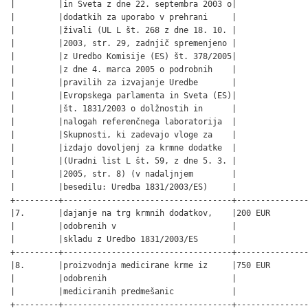
|         |in Sveta z dne 22. septembra 2003 o|               
|         |dodatkih za uporabo v prehrani     |               
|         |živali (UL L št. 268 z dne 18. 10. |               
|         |2003, str. 29, zadnjič spremenjeno |               
|         |z Uredbo Komisije (ES) št. 378/2005|               
|         |z dne 4. marca 2005 o podrobnih    |               
|         |pravilih za izvajanje Uredbe       |               
|         |Evropskega parlamenta in Sveta (ES)|               
|         |št. 1831/2003 o dolžnostih in      |               
|         |nalogah referenčnega laboratorija  |               
|         |Skupnosti, ki zadevajo vloge za    |               
|         |izdajo dovoljenj za krmne dodatke  |               
|         |(Uradni list L št. 59, z dne 5. 3. |               
|         |2005, str. 8) (v nadaljnjem        |               
|         |besedilu: Uredba 1831/2003/ES)     |               
+---------+-----------------------------------+---------------
|7.       |dajanje na trg krmnih dodatkov,    |200 EUR        
|         |odobrenih v                        |               
|         |skladu z Uredbo 1831/2003/ES       |               
+---------+-----------------------------------+---------------
|8.       |proizvodnja medicirane krme iz     |750 EUR        
|         |odobrenih                          |               
|         |mediciranih predmešanic            |               
+---------+-----------------------------------+---------------