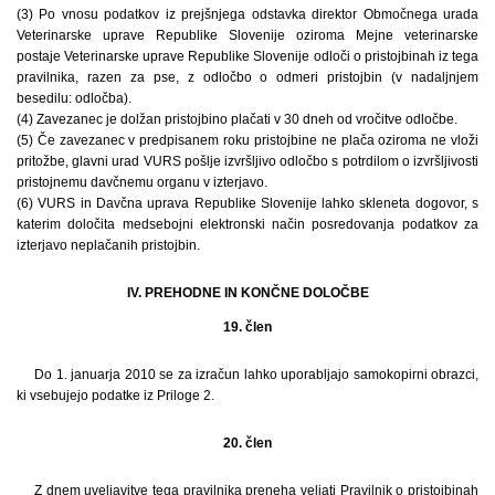
(3) Po vnosu podatkov iz prejšnjega odstavka direktor Območnega urada
Veterinarske uprave Republike Slovenije oziroma Mejne veterinarske
postaje Veterinarske uprave Republike Slovenije odloči o pristojbinah iz tega
pravilnika, razen za pse, z odločbo o odmeri pristojbin (v nadaljnjem
besedilu: odločba).
(4) Zavezanec je dolžan pristojbino plačati v 30 dneh od vročitve odločbe.
(5) Če zavezanec v predpisanem roku pristojbine ne plača oziroma ne vloži
pritožbe, glavni urad VURS pošlje izvršljivo odločbo s potrdilom o izvršljivosti
pristojnemu davčnemu organu v izterjavo.
(6) VURS in Davčna uprava Republike Slovenije lahko skleneta dogovor, s
katerim določita medsebojni elektronski način posredovanja podatkov za
izterjavo neplačanih pristojbin.
IV. PREHODNE IN KONČNE DOLOČBE
19. člen
Do 1. januarja 2010 se za izračun lahko uporabljajo samokopirni obrazci,
ki vsebujejo podatke iz Priloge 2.
20. člen
Z dnem uveljavitve tega pravilnika preneha veljati Pravilnik o pristojbinah