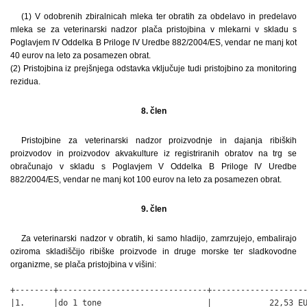
(1) V odobrenih zbiralnicah mleka ter obratih za obdelavo in predelavo
mleka se za veterinarski nadzor plača pristojbina v mlekarni v skladu s
Poglavjem IV Oddelka B Priloge IV Uredbe 882/2004/ES, vendar ne manj kot
40 eurov na leto za posamezen obrat.
(2) Pristojbina iz prejšnjega odstavka vključuje tudi pristojbino za monitoring
rezidua.
8. člen
Pristojbine za veterinarski nadzor proizvodnje in dajanja ribiških
proizvodov in proizvodov akvakulture iz registriranih obratov na trg se
obračunajo v skladu s Poglavjem V Oddelka B Priloge IV Uredbe
882/2004/ES, vendar ne manj kot 100 eurov na leto za posamezen obrat.
9. člen
Za veterinarski nadzor v obratih, ki samo hladijo, zamrzujejo, embalirajo
oziroma skladiščijo ribiške proizvode in druge morske ter sladkovodne
organizme, se plača pristojbina v višini:
+--------+-------------------------------+--------------------
|1.      |do 1 tone                      |            22,53 EU