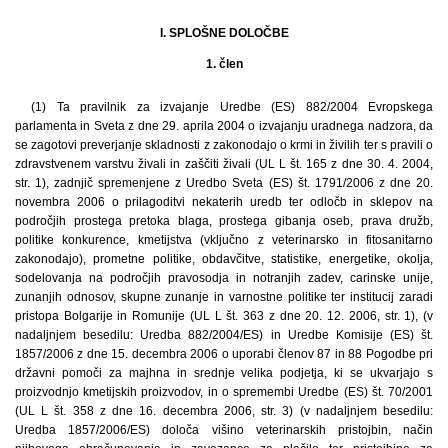
I. SPLOŠNE DOLOČBE
1. člen
(1) Ta pravilnik za izvajanje Uredbe (ES) 882/2004 Evropskega
parlamenta in Sveta z dne 29. aprila 2004 o izvajanju uradnega nadzora, da
se zagotovi preverjanje skladnosti z zakonodajo o krmi in živilih ter s pravili o
zdravstvenem varstvu živali in zaščiti živali (UL L št. 165 z dne 30. 4. 2004,
str. 1), zadnjič spremenjene z Uredbo Sveta (ES) št. 1791/2006 z dne 20.
novembra 2006 o prilagoditvi nekaterih uredb ter odločb in sklepov na
področjih prostega pretoka blaga, prostega gibanja oseb, prava družb,
politike konkurence, kmetijstva (vključno z veterinarsko in fitosanitarno
zakonodajo), prometne politike, obdavčitve, statistike, energetike, okolja,
sodelovanja na področjih pravosodja in notranjih zadev, carinske unije,
zunanjih odnosov, skupne zunanje in varnostne politike ter institucij zaradi
pristopa Bolgarije in Romunije (UL L št. 363 z dne 20. 12. 2006, str. 1), (v
nadaljnjem besedilu: Uredba 882/2004/ES) in Uredbe Komisije (ES) št.
1857/2006 z dne 15. decembra 2006 o uporabi členov 87 in 88 Pogodbe pri
državni pomoči za majhna in srednje velika podjetja, ki se ukvarjajo s
proizvodnjo kmetijskih proizvodov, in o spremembi Uredbe (ES) št. 70/2001
(UL L št. 358 z dne 16. decembra 2006, str. 3) (v nadaljnjem besedilu:
Uredba 1857/2006/ES) določa višino veterinarskih pristojbin, način