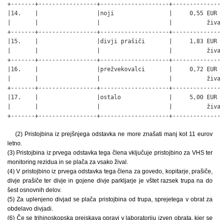
+-------+-----------------+--------------------+--------------
|14.    |                 |noji                |     0,55 EUR 
|       |                 |                    |          živa
+-------+-----------------+--------------------+--------------
|15.    |                 |divji prašiči       |     1,83 EUR 
|       |                 |                    |          živa
+-------+-----------------+--------------------+--------------
|16.    |                 |prežvekovalci       |     0,72 EUR 
|       |                 |                    |          živa
+-------+-----------------+--------------------+--------------
|17.    |                 |ostalo              |     5,00 EUR 
|       |                 |                    |          živa
+-------+-----------------+--------------------+-------------
(2) Pristojbina iz prejšnjega odstavka ne more znašati manj kot 11 eurov
letno.
(3) Pristojbina iz prvega odstavka tega člena vključuje pristojbino za VHS ter
monitoring rezidua in se plača za vsako žival.
(4) V pristojbino iz prvega odstavka tega člena za govedo, kopitarje, prašiče,
divje prašiče ter divje in gojene divje parkljarje je vštet razsek trupa na do
šest osnovnih delov.
(5) Za uplenjeno divjad se plača pristojbina od trupa, sprejetega v obrat za
obdelavo divjadi.
(6) Če se trihinoskopska preiskava opravi v laboratoriju izven obrata, kjer se