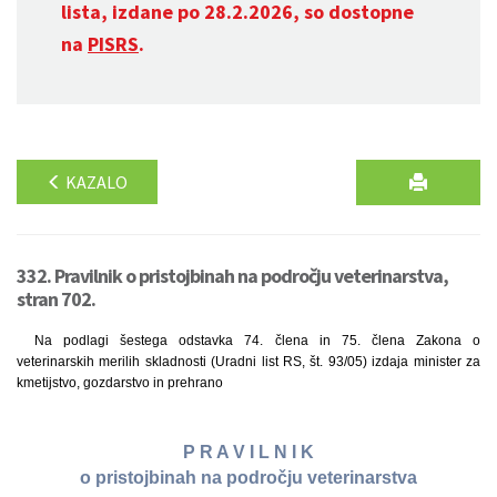
lista, izdane po 28.2.2026, so dostopne
na
PISRS
.
KAZALO
332. Pravilnik o pristojbinah na področju veterinarstva,
stran 702.
Na podlagi šestega odstavka 74. člena in 75. člena Zakona o
veterinarskih merilih skladnosti (Uradni list RS, št. 93/05) izdaja minister za
kmetijstvo, gozdarstvo in prehrano
P R A V I L N I K
o pristojbinah na področju veterinarstva