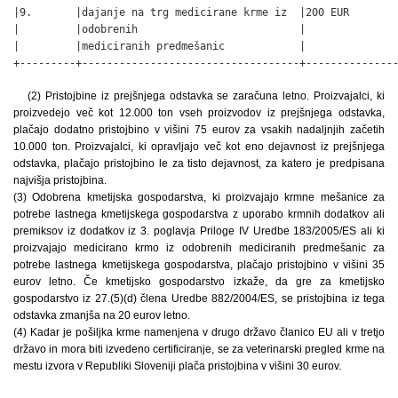
|9.       |dajanje na trg medicirane krme iz  |200 EUR        
|         |odobrenih                          |               
|         |mediciranih predmešanic            |               
+---------+-----------------------------------+--------------
(2) Pristojbine iz prejšnjega odstavka se zaračuna letno. Proizvajalci, ki
proizvedejo več kot 12.000 ton vseh proizvodov iz prejšnjega odstavka,
plačajo dodatno pristojbino v višini 75 eurov za vsakih nadaljnjih začetih
10.000 ton. Proizvajalci, ki opravljajo več kot eno dejavnost iz prejšnjega
odstavka, plačajo pristojbino le za tisto dejavnost, za katero je predpisana
najvišja pristojbina.
(3) Odobrena kmetijska gospodarstva, ki proizvajajo krmne mešanice za
potrebe lastnega kmetijskega gospodarstva z uporabo krmnih dodatkov ali
premiksov iz dodatkov iz 3. poglavja Priloge IV Uredbe 183/2005/ES ali ki
proizvajajo medicirano krmo iz odobrenih mediciranih predmešanic za
potrebe lastnega kmetijskega gospodarstva, plačajo pristojbino v višini 35
eurov letno. Če kmetijsko gospodarstvo izkaže, da gre za kmetijsko
gospodarstvo iz 27.(5)(d) člena Uredbe 882/2004/ES, se pristojbina iz tega
odstavka zmanjša na 20 eurov letno.
(4) Kadar je pošiljka krme namenjena v drugo državo članico EU ali v tretjo
državo in mora biti izvedeno certificiranje, se za veterinarski pregled krme na
mestu izvora v Republiki Sloveniji plača pristojbina v višini 30 eurov.