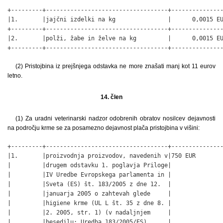
+---------+-----------------------------------+---------------
|1.       |jajčni izdelki na kg               |      0,0015 EU
+---------+-----------------------------------+---------------
|2.       |polži, žabe in želve na kg         |      0,0015 EU
+---------+-----------------------------------+--------------
(2) Pristojbina iz prejšnjega odstavka ne more znašati manj kot 11 eurov
letno.
14. člen
(1) Za uradni veterinarski nadzor odobrenih obratov nosilcev dejavnosti
na področju krme se za posamezno dejavnost plača pristojbina v višini:
+---------+-----------------------------------+---------------
|1.       |proizvodnja proizvodov, navedenih v|750 EUR        
|         |drugem odstavku 1. poglavja Priloge|               
|         |IV Uredbe Evropskega parlamenta in |               
|         |Sveta (ES) št. 183/2005 z dne 12.  |               
|         |januarja 2005 o zahtevah glede     |               
|         |higiene krme (UL L št. 35 z dne 8. |               
|         |2. 2005, str. 1) (v nadaljnjem     |               
|         |besedilu: Uredba 183/2005/ES)      |               