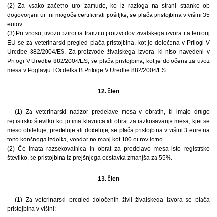
(2) Za vsako začetno uro zamude, ko iz razloga na strani stranke ob
dogovorjeni uri ni mogoče certificirati pošiljke, se plača pristojbina v višini 35
eurov.
(3) Pri vnosu, uvozu oziroma tranzitu proizvodov živalskega izvora na teritorij
EU se za veterinarski pregled plača pristojbina, kot je določena v Prilogi V
Uredbe 882/2004/ES. Za proizvode živalskega izvora, ki niso navedeni v
Prilogi V Uredbe 882/2004/ES, se plača pristojbina, kot je določena za uvoz
mesa v Poglavju I Oddelka B Priloge V Uredbe 882/2004/ES.
12. člen
(1) Za veterinarski nadzor predelave mesa v obratih, ki imajo drugo
registrsko številko kot jo ima klavnica ali obrat za razkosavanje mesa, kjer se
meso obdeluje, predeluje ali dodeluje, se plača pristojbina v višini 3 eure na
tono končnega izdelka, vendar ne manj kot 100 eurov letno.
(2) Če imata razsekovalnica in obrat za predelavo mesa isto registrsko
številko, se pristojbina iz prejšnjega odstavka zmanjša za 55%.
13. člen
(1) Za veterinarski pregled določenih živil živalskega izvora se plača
pristojbina v višini: