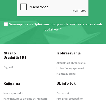
Seznanjen sem s
Splošnimi pogoji
in z
Izjavo o varstvu osebnih
podatkov
. *
Glasilo
Izobraževanja
Uradni list RS
Aktualna izobraževanja
O glasilu
Izobraževanja po meri
Najem dvorane
Knjigarna
UL info tok
Novo v ponudbi
O storitvi
Kako nakupovati v spletni knjigarni
Preizkusi brezplačno