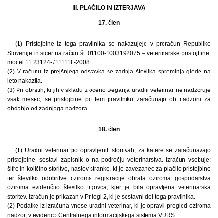
III. PLAČILO IN IZTERJAVA
17. člen
(1) Pristojbine iz tega pravilnika se nakazujejo v proračun Republike
Slovenije in sicer na račun št. 01100-1003192075 – veterinarske pristojbine,
model 11 23124-7111118-2008.
(2) V računu iz prejšnjega odstavka se zadnja številka spreminja glede na
leto nakazila.
(3) Pri obratih, ki jih v skladu z oceno tveganja uradni veterinar ne nadzoruje
vsak mesec, se pristojbine po tem pravilniku zaračunajo ob nadzoru za
obdobje od zadnjega nadzora.
18. člen
(1) Uradni veterinar po opravljenih storitvah, za katere se zaračunavajo
pristojbine, sestavi zapisnik o na področju veterinarstva. Izračun vsebuje:
šifro in količino storitve, naslov stranke, ki je zavezanec za plačilo pristojbine
ter številko odobritve oziroma registracije obrata oziroma gospodarstva
oziroma evidenčno številko trgovca, kjer je bila opravljena veterinarska
storitev. Izračun je prikazan v Prilogi 2, ki je sestavni del tega pravilnika.
(2) Podatke iz izračuna vnese uradni veterinar, ki je opravil pregled oziroma
nadzor, v evidenco Centralnega informacijskega sistema VURS.