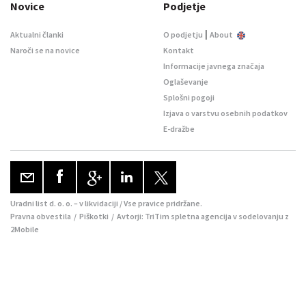
Novice
Podjetje
|
Aktualni članki
O podjetju
About
Naroči se na novice
Kontakt
Informacije javnega značaja
Oglaševanje
Splošni pogoji
Izjava o varstvu osebnih podatkov
E-dražbe
Uradni list d. o. o. – v likvidaciji / Vse pravice pridržane.
Pravna obvestila
/
Piškotki
/ Avtorji:
TriTim spletna agencija
v sodelovanju z
2Mobile