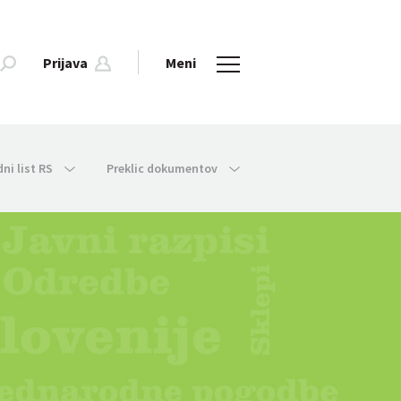
Prijava
Meni
dni list RS
Preklic dokumentov