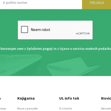
PRIJAVA
Seznanjen sem s
Splošnimi pogoji
in z
Izjavo o varstvu osebnih podatk
a
Knjigarna
UL info tok
Novi
vanja
Novo v ponudbi
O storitvi
Aktualn