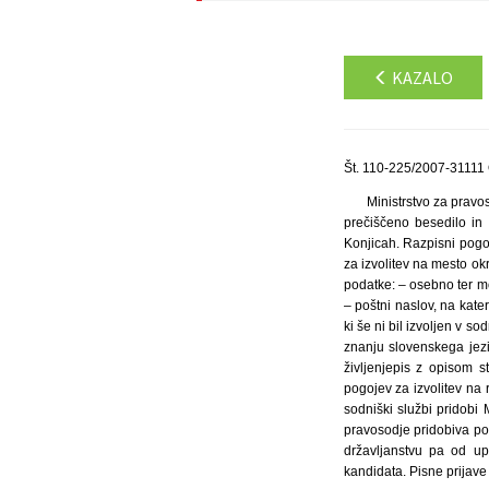
KAZALO
Št. 110-225/2007-31111
Ministrstvo za pravo
prečiščeno besedilo in
Konjicah. Razpisni pogoj
za izvolitev na mesto ok
podatke: – osebno ter m
– poštni naslov, na kate
ki še ni bil izvoljen v s
znanju slovenskega jezik
življenjepis z opisom s
pogojev za izvolitev na
sodniški službi pridobi 
pravosodje pridobiva po
državljanstvu pa od up
kandidata. Pisne prijave