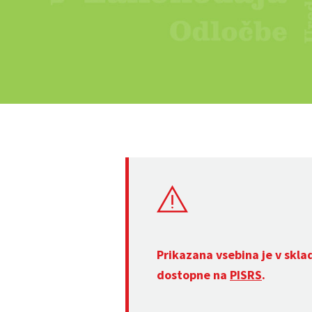
Prikazana vsebina je v skla
dostopne na
PISRS
.