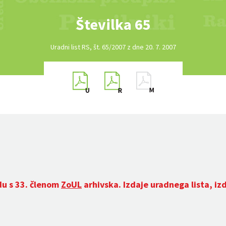
Številka 65
Uradni list RS, št. 65/2007 z dne 20. 7. 2007
du s 33. členom
ZoUL
arhivska. Izdaje uradnega lista, iz