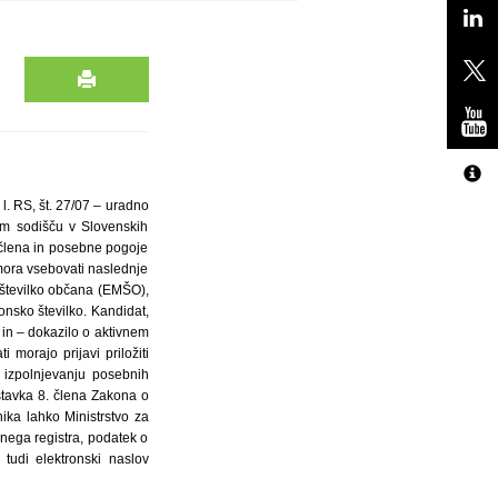
l. RS, št. 27/07 – uradno
em sodišču v Slovenskih
. člena in posebne pogoje
 mora vsebovati naslednje
 številko občana (EMŠO),
onsko številko. Kandidat,
i in – dokazilo o aktivnem
 morajo prijavi priložiti
o izpolnjevanju posebnih
stavka 8. člena Zakona o
nika lahko Ministrstvo za
nega registra, podatek o
tudi elektronski naslov