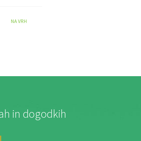
NA VRH
jah in dogodkih