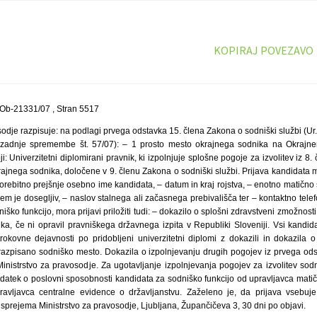
KOPIRAJ POVEZAVO
 Ob-21331/07 , Stran 5517
sodje razpisuje: na podlagi prvega odstavka 15. člena Zakona o sodniški službi (Ur. 
 zadnje spremembe št. 57/07): – 1 prosto mesto okrajnega sodnika na Okrajn
i: Univerzitetni diplomirani pravnik, ki izpolnjuje splošne pogoje za izvolitev iz 8
rajnega sodnika, določene v 9. členu Zakona o sodniški službi. Prijava kandidata
orebitno prejšnje osebno ime kandidata, – datum in kraj rojstva, – enotno matično
rem je dosegljiv, – naslov stalnega ali začasnega prebivališča ter – kontaktno telef
odniško funkcijo, mora prijavi priložiti tudi: – dokazilo o splošni zdravstveni zmožnost
a, če ni opravil pravniškega državnega izpita v Republiki Sloveniji. Vsi kandidati
trokovne dejavnosti po pridobljeni univerzitetni diplomi z dokazili in dokazila 
 razpisano sodniško mesto. Dokazila o izpolnjevanju drugih pogojev iz prvega od
Ministrstvo za pravosodje. Za ugotavljanje izpolnjevanja pogojev za izvolitev sod
datek o poslovni sposobnosti kandidata za sodniško funkcijo od upravljavca matič
ravljavca centralne evidence o državljanstvu. Zaželeno je, da prijava vsebuje 
 sprejema Ministrstvo za pravosodje, Ljubljana, Župančičeva 3, 30 dni po objavi.