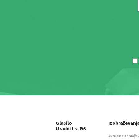
Glasilo
Izobraževanj
Uradni list RS
Aktualna izobraže