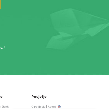
ov
. *
ce
Podjetje
|
i članki
O podjetju
About