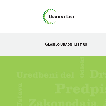
G
LASILO URADNI LIST RS