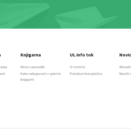
a
Knjigarna
UL info tok
Novi
vanja
Novo v ponudbi
O storitvi
Aktualn
meri
Kako nakupovati v spletni
Preizkusi brezplačno
Naroči 
knjigarni