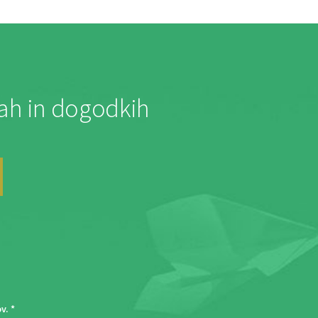
jah in dogodkih
ov
. *