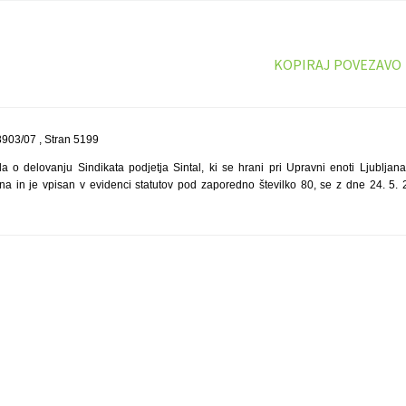
KOPIRAJ POVEZAVO
903/07 , Stran 5199
la o delovanju Sindikata podjetja Sintal, ki se hrani pri Upravni enoti Ljubljan
jana in je vpisan v evidenci statutov pod zaporedno številko 80, se z dne 24. 5. 