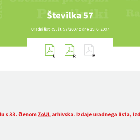
Številka 57
Uradni list RS, št. 57/2007 z dne 29. 6. 2007
du s 33. členom
ZoUL
arhivska. Izdaje uradnega lista, iz