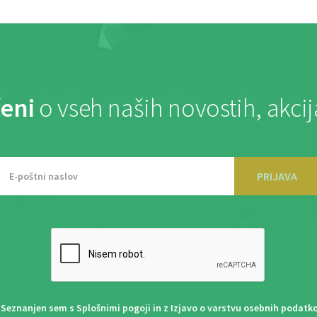
eni
o vseh naših novostih, akci
PRIJAVA
Seznanjen sem s
Splošnimi pogoji
in z
Izjavo o varstvu osebnih podatk