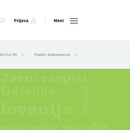
Prijava
Meni
dni list RS
Preklic dokumentov