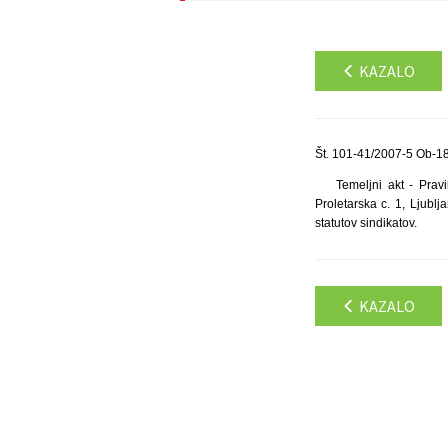
KAZALO
Št. 101-41/2007-5 Ob-18
Temeljni akt - Pravi
Proletarska c. 1, Ljubl
statutov sindikatov.
KAZALO