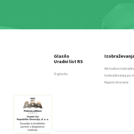
Glasilo
Izobraževanj
Uradni list RS
Aktualna izobraže
O glasilu
Izobraževanja po 
Najem dvorane