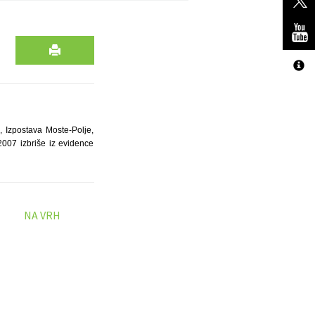
a, Izpostava Moste-Polje,
2007 izbriše iz evidence
NA VRH