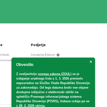
ce
Podjetje
|
i članki
O podjetju
About
se na novice
Kontakt
×
Obvestilo
Informacije javnega
značaja
Z uveljavitvijo
novega zakona (ZOUL)
se je
Oglaševanje
izdajanje uradnega lista s 1. 3. 2026 preneslo
Splošni pogoji
neposredno
na Službo Vlade Republike Slovenije
Izjava o varstvu osebnih
za zakonodajo
. Od tega datuma bodo vse objave
podatkov
dostopne izključno v elektronski obliki na
spletišču Pravnega informacijskega sistema
E-dražbe
Republike Slovenije (PISRS), tiskana izdaja pa se
z 28. 2. 2026 ukinja.