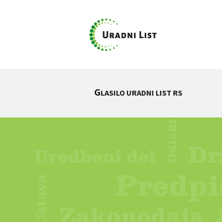
G
LASILO URADNI LIST RS