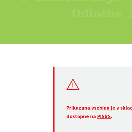
Prikazana vsebina je v skla
dostopne na
PISRS
.