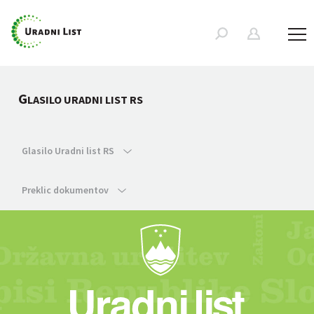
G
LASILO URADNI LIST RS
Glasilo Uradni list RS
Preklic dokumentov