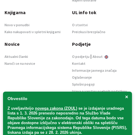
Najem dvorane
Knjigarna
UL info tok
Novo v ponudbi
O storitvi
Kako nakupovati v spletni knjigarni
Preizkusi brezplačno
Novice
Podjetje
|
Aktualni članki
O podjetju
About
Naroči se na novice
Kontakt
Informacije javnega značaja
Oglaševanje
Splošni pogoji
Izjava o varstvu osebnih podatkov
×
E-dražbe
Obvestilo
Z uveljavitvijo
novega zakona (ZOUL)
se je
izdajanje uradnega
lista s 1. 3. 2026 preneslo
neposredno
na Službo Vlade
Republike Slovenije za zakonodajo
. Od tega datuma bodo vse
objave dostopne izključno v elektronski obliki na spletišču
Pravnega informacijskega sistema Republike Slovenije (PISRS),
Uradni list d. o. o. – v likvidaciji / Vse pravice pridržane.
tiskana izdaja pa se z 28. 2. 2026 ukinja.