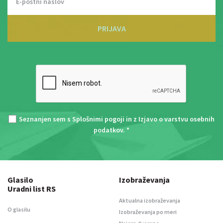
PRIJAVA
Seznanjen sem s
Splošnimi pogoji
in z
Izjavo o varstvu osebnih
podatkov
. *
Glasilo
Izobraževanja
Uradni list RS
Aktualna izobraževanja
O glasilu
Izobraževanja po meri