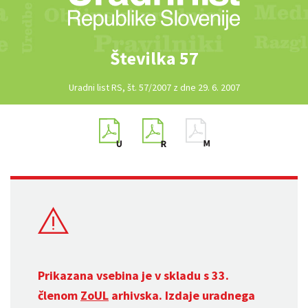
Številka 57
Uradni list RS, št. 57/2007 z dne 29. 6. 2007
Prikazana vsebina je v skladu s 33.
členom
ZoUL
arhivska. Izdaje uradnega