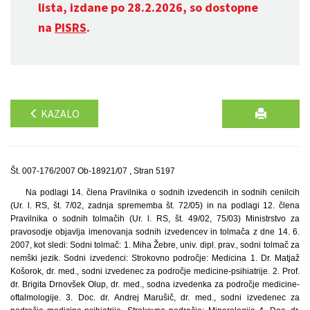
lista, izdane po 28.2.2026, so dostopne
na
PISRS
.
KAZALO
Št. 007-176/2007 Ob-18921/07 , Stran 5197
Na podlagi 14. člena Pravilnika o sodnih izvedencih in sodnih cenilcih
(Ur. l. RS, št. 7/02, zadnja sprememba št. 72/05) in na podlagi 12. člena
Pravilnika o sodnih tolmačih (Ur. l. RS, št. 49/02, 75/03) Ministrstvo za
pravosodje objavlja imenovanja sodnih izvedencev in tolmača z dne 14. 6.
2007, kot sledi: Sodni tolmač: 1. Miha Žebre, univ. dipl. prav., sodni tolmač za
nemški jezik. Sodni izvedenci: Strokovno področje: Medicina 1. Dr. Matjaž
Košorok, dr. med., sodni izvedenec za področje medicine-psihiatrije. 2. Prof.
dr. Brigita Drnovšek Olup, dr. med., sodna izvedenka za področje medicine-
oftalmologije. 3. Doc. dr. Andrej Marušič, dr. med., sodni izvedenec za