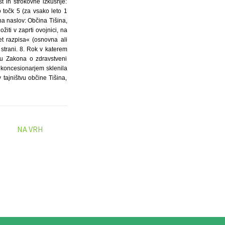
t in strokovne izkušnje:
 točk 5 (za vsako leto 1
na naslov: Občina Tišina,
iti v zaprti ovojnici, na
et razpisa« (osnovna ali
 strani. 8. Rok v katerem
nu Zakona o zdravstveni
 koncesionarjem sklenila
 tajništvu občine Tišina,
NA VRH