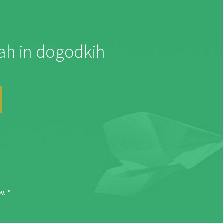
jah in dogodkih
ov
. *