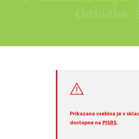
Prikazana vsebina je v skla
dostopne na
PISRS
.