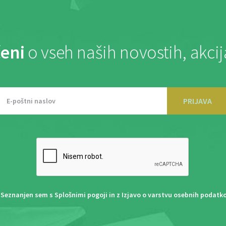
eni
o vseh naših novostih, akci
PRIJAVA
Seznanjen sem s
Splošnimi pogoji
in z
Izjavo o varstvu osebnih podatk