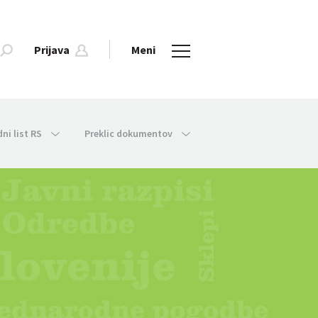
Prijava
Meni
dni list RS
Preklic dokumentov