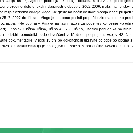
ecializacija na prijavljenem področju: 25 točk; - dodatna strokovna usposobljenos
stveno-vzgojno delo v lokalni skupnosti v obdobju 2002-2006: maksimalno število
 na razpis oziroma oddajo vloge: Ne glede na način dostave morajo vloge prispeti 
o 25. 7. 2007 do 11. ure. Vlogo je potrebno poslati po pošti oziroma osebno predlož
na označba: »Ne odpiraj – Prijava na javni razpis za podelitev koncesije »predm
t), - naslov: Občina Tišina, Tišina 4, 9251 Tišina, - naslov ponudnika na hrbtni
ni o izbiri: ponudniki bodo obveščeni v 15 dneh po prejemu vse, v 42. čle
evane dokumentacije. V roku 15 dni po dokončnosti upravne odločbe bo občina s
Razpisna dokumentacija je dosegljiva na spletni strani občine www.tisina.si ali v