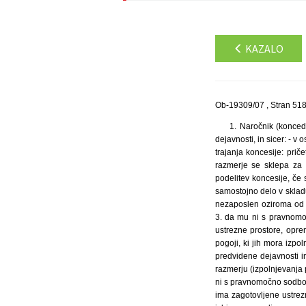
KAZALO
Ob-19309/07 , Stran 51
1. Naročnik (konced
dejavnosti, in sicer: - v
trajanja koncesije: pr
razmerje se sklepa za 
podelitev koncesije, če
samostojno delo v skladu
nezaposlen oziroma od d
3. da mu ni s pravnomo
ustrezne prostore, opre
pogoji, ki jih mora izpo
predvidene dejavnosti i
razmerju (izpolnjevanja p
ni s pravnomočno sodbo s
ima zagotovljene ustrezn