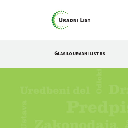
G
LASILO URADNI LIST RS