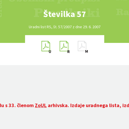
Številka 57
Uradni list RS, št. 57/2007 z dne 29. 6. 2007
du s 33. členom
ZoUL
arhivska. Izdaje uradnega lista, iz