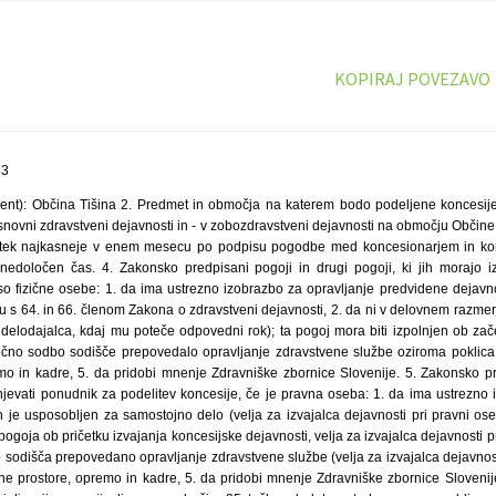
KOPIRAJ POVEZAVO
83
ent): Občina Tišina 2. Predmet in območja na katerem bodo podeljene koncesije
 osnovni zdravstveni dejavnosti in - v zobozdravstveni dejavnosti na območju Občine 
ičetek najkasneje v enem mesecu po podpisu pogodbe med koncesionarjem in k
nedoločen čas. 4. Zakonsko predpisani pogoji in drugi pogoji, ki jih morajo iz
 so fizične osebe: 1. da ima ustrezno izobrazbo za opravljanje predvidene dejavno
 s 64. in 66. členom Zakona o zdravstveni dejavnosti, 2. da ni v delovnem razmerju
elodajalca, kdaj mu poteče odpovedni rok); ta pogoj mora biti izpolnjen ob zače
čno sodbo sodišče prepovedalo opravljanje zdravstvene službe oziroma poklica,
mo in kadre, 5. da pridobi mnenje Zdravniške zbornice Slovenije. 5. Zakonsko pr
lnjevati ponudnik za podelitev koncesije, če je pravna oseba: 1. da ima ustrezno
n je usposobljen za samostojno delo (velja za izvajalca dejavnosti pri pravni ose
ogoja ob pričetku izvajanja koncesijske dejavnosti, velja za izvajalca dejavnosti p
odišča prepovedano opravljanje zdravstvene službe (velja za izvajalca dejavnosti
e prostore, opremo in kadre, 5. da pridobi mnenje Zdravniške zbornice Slovenije. 