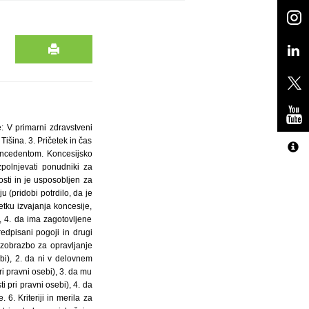
: V primarni zdravstveni
Tišina. 3. Pričetek in čas
oncedentom. Koncesijsko
polnjevati ponudniki za
sti in je usposobljen za
 (pridobi potrdilo, da je
tku izvajanja koncesije,
 4. da ima zagotovljene
edpisani pogoji in drugi
 izobrazbo za opravljanje
bi), 2. da ni v delovnem
ri pravni osebi), 3. da mu
 pri pravni osebi), 4. da
6. Kriteriji in merila za