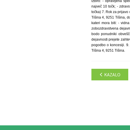
izbiro: - opravljena sp
največ 10 točk; - zdrav
točka) 7. Rok za prijavo
Tišina 4, 9251 Tišina, d
kateri mora biti: - vid
zobozdravstvena dejavnos
bodo ponudniki obvešče
dejavnosti prejete zaht
pogodbo o koncesiji. 9. 
Tišina 4, 9251 Tišina.
KAZALO