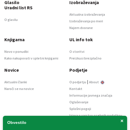
Glasilo
Izobraževanja
Uradni list RS
Aktualna izobraževanja
O glasilu
Izobraževanja po meri
Najem dvorane
Knjigarna
UL info tok
Novo v ponudbi
O storitvi
Kako nakupovati v spletni knjigarni
Preizkusi brezplačno
Novice
Podjetje
|
Aktualni članki
O podjetju
About
Naroči se na novice
Kontakt
Informacije javnega značaja
Oglaševanje
Splošni pogoji
Izjava o varstvu osebnih podatkov
×
E-dražbe
Obvestilo