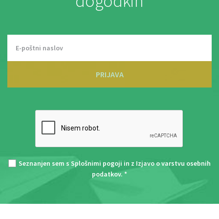
dogodkih
PRIJAVA
Seznanjen sem s
Splošnimi pogoji
in z
Izjavo o varstvu osebnih
podatkov
. *