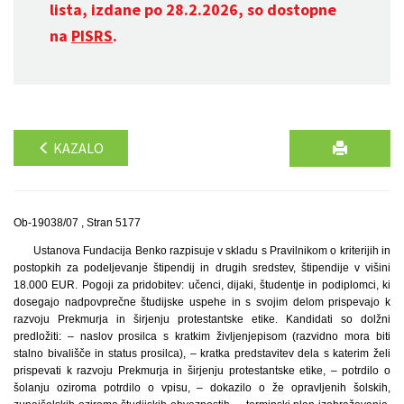
lista, izdane po 28.2.2026, so dostopne
na
PISRS
.
KAZALO
Ob-19038/07 , Stran 5177
Ustanova Fundacija Benko razpisuje v skladu s Pravilnikom o kriterijih in
postopkih za podeljevanje štipendij in drugih sredstev, štipendije v višini
18.000 EUR. Pogoji za pridobitev: učenci, dijaki, študentje in podiplomci, ki
dosegajo nadpovprečne študijske uspehe in s svojim delom prispevajo k
razvoju Prekmurja in širjenju protestantske etike. Kandidati so dolžni
predložiti: – naslov prosilca s kratkim življenjepisom (razvidno mora biti
stalno bivališče in status prosilca), – kratka predstavitev dela s katerim želi
prispevati k razvoju Prekmurja in širjenju protestantske etike, – potrdilo o
šolanju oziroma potrdilo o vpisu, – dokazilo o že opravljenih šolskih,