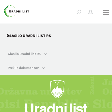
G
LASILO URADNI LIST RS
Glasilo Uradni list RS
Preklic dokumentov