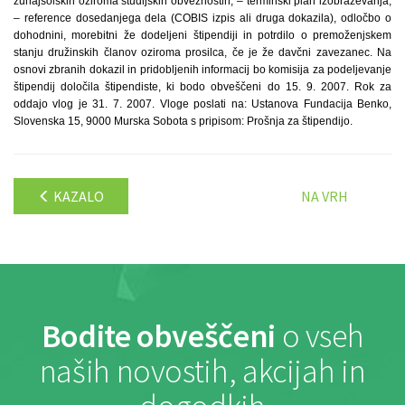
zunajšolskih oziroma študijskih obveznostih, – terminski plan izobraževanja,
– reference dosedanjega dela (COBIS izpis ali druga dokazila), odločbo o
dohodnini, morebitni že dodeljeni štipendiji in potrdilo o premoženjskem
stanju družinskih članov oziroma prosilca, če je že davčni zavezanec. Na
osnovi zbranih dokazil in pridobljenih informacij bo komisija za podeljevanje
štipendij določila štipendiste, ki bodo obveščeni do 15. 9. 2007. Rok za
oddajo vlog je 31. 7. 2007. Vloge poslati na: Ustanova Fundacija Benko,
Slovenska 15, 9000 Murska Sobota s pripisom: Prošnja za štipendijo.
KAZALO
NA VRH
Bodite obveščeni
o vseh
naših novostih, akcijah in