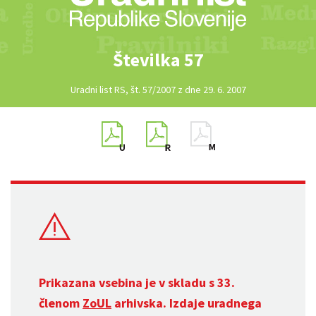
Številka 57
Uradni list RS, št. 57/2007 z dne 29. 6. 2007
Prikazana vsebina je v skladu s 33.
členom
ZoUL
arhivska. Izdaje uradnega