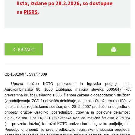
lista, izdane po 28.2.2026, so dostopne
na
PISRS
.
KAZALO
Ob-15310/07 , Stran 4009
Uprava družbe KOTO proizvodno in trgovsko podjetje, d.d.,
Agrokombinatska 80, 1000 Ljubljana, matična številka 5005647 (kot
prevzemna družba), skladno z 586. členom Zakona o gospodarskih družbah
(v nadaljevanju: ZGD-1) obvešča delničarje, da je bila Okrožnemu sodišču v
Ljubljani, kot registrskemu sodišču, dne 28. 5. 2007 predložena pogodba o
pripojitvi družbe Gradirko, posredništvo, trgovina in poslovne dejavnosti
d.o.o., Šolska ulica 14, 3210 Slovenske Konjice, matična številka 2179164
(kot prevzeta družba) k družbi KOTO proizvodno in trgovsko podjetje, d.d.
Pogodbo o pripojitvi je pred predložitvijo registrskemu sodišču pregledal