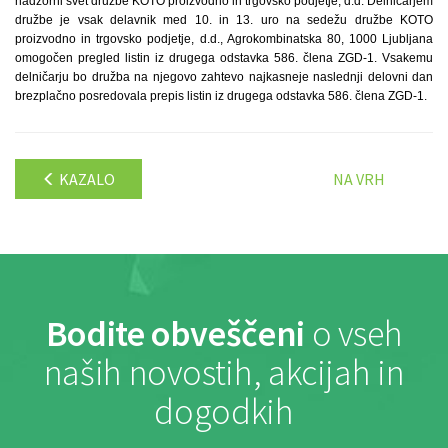
nadzorni svet družbe KOTO proizvodno in trgovsko podjetje, d.d. Delničarjem
družbe je vsak delavnik med 10. in 13. uro na sedežu družbe KOTO
proizvodno in trgovsko podjetje, d.d., Agrokombinatska 80, 1000 Ljubljana
omogočen pregled listin iz drugega odstavka 586. člena ZGD-1. Vsakemu
delničarju bo družba na njegovo zahtevo najkasneje naslednji delovni dan
brezplačno posredovala prepis listin iz drugega odstavka 586. člena ZGD-1.
KAZALO
NA VRH
Bodite obveščeni
o vseh
naših novostih, akcijah in
dogodkih