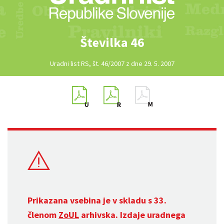
Številka 46
Uradni list RS, št. 46/2007 z dne 29. 5. 2007
Prikazana vsebina je v skladu s 33.
členom
ZoUL
arhivska. Izdaje uradnega