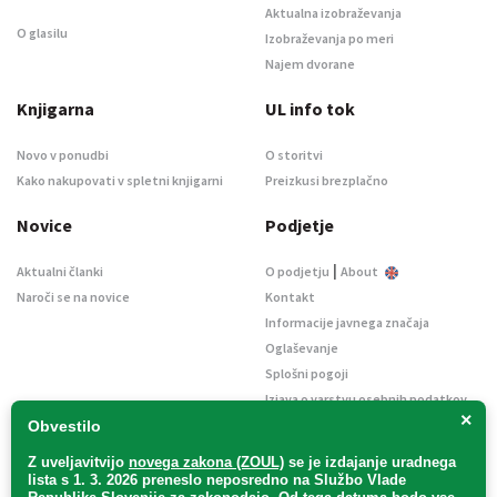
Aktualna izobraževanja
O glasilu
Izobraževanja po meri
Najem dvorane
Knjigarna
UL info tok
Novo v ponudbi
O storitvi
Kako nakupovati v spletni knjigarni
Preizkusi brezplačno
Novice
Podjetje
|
Aktualni članki
O podjetju
About
Naroči se na novice
Kontakt
Informacije javnega značaja
Oglaševanje
Splošni pogoji
Izjava o varstvu osebnih podatkov
×
E-dražbe
Obvestilo
Z uveljavitvijo
novega zakona (ZOUL)
se je
izdajanje uradnega
lista s 1. 3. 2026 preneslo
neposredno
na Službo Vlade