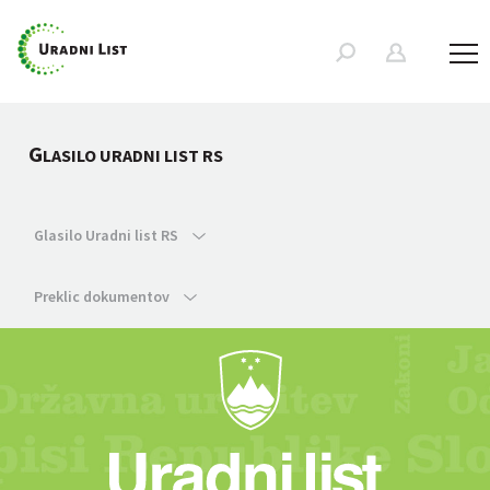
G
LASILO URADNI LIST RS
Glasilo Uradni list RS
Preklic dokumentov