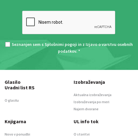
Seznanjen sem s
Splošnimi pogoji
in z
Izjavo o varstvu osebnih
podatkov
. *
Glasilo
Izobraževanja
Uradni list RS
Aktualna izobraževanja
O glasilu
Izobraževanja po meri
Najem dvorane
Knjigarna
UL info tok
Novo v ponudbi
O storitvi