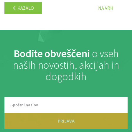
KAZALO
NA VRH
Bodite obveščeni
o vseh
naših novostih, akcijah in
dogodkih
PRIJAVA