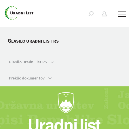
G
LASILO URADNI LIST RS
Glasilo Uradni list RS
Preklic dokumentov