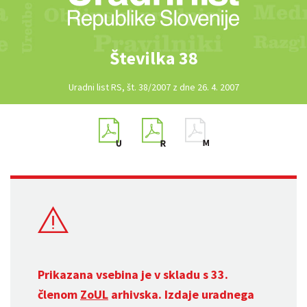
Številka 38
Uradni list RS, št. 38/2007 z dne 26. 4. 2007
Prikazana vsebina je v skladu s 33.
členom
ZoUL
arhivska. Izdaje uradnega