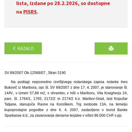
lista, izdane po 28.2.2026, so dostopne
na
PISRS
.
KAZALO
SV 89/2007 Ob-12568/07 , Stran 3190
Na podlagi neposredno izvršljivega notarskega zapisa notarke Ines
Bukovič iz Maribora, opr. št. SV 89/2007 z dne 17. 4. 2007, je stanovanje št.
14/IV., v izmeri 57,88 m2, s shrambo, v hiši v Mariboru, Vita Kraigherja 24,
parc. št. 1764/1, 1765, 2172/2 in 2174/2 k.o. Maribor-Grad, last Kopušar
Tatjane, stanujoče Ravne na Koroškem, Trg svobode 13A, na temelju
kupoprodajne pogodbe z dne 6. 4. 2007, zastavljeno v korist Banke
Sparkasse d.d., za zavarovanje denarne terjatve v višini 86.000 CHF s pp.