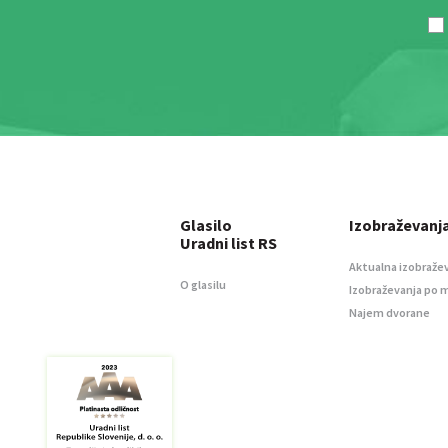
Glasilo
Izobraževanj
Uradni list RS
Aktualna izobraže
O glasilu
Izobraževanja po 
Najem dvorane