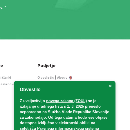
ov
. *
ce
Podjetje
|
i članki
O podjetju
About
se na novice
Kontakt
×
Obvestilo
Informacije javnega
značaja
Z uveljavitvijo
novega zakona (ZOUL)
se je
Oglaševanje
izdajanje uradnega lista s 1. 3. 2026 preneslo
Splošni pogoji
neposredno
na Službo Vlade Republike Slovenije
Izjava o varstvu osebnih
za zakonodajo
. Od tega datuma bodo vse objave
podatkov
dostopne izključno v elektronski obliki na
spletišču Pravnega informacijskega sistema
E-dražbe