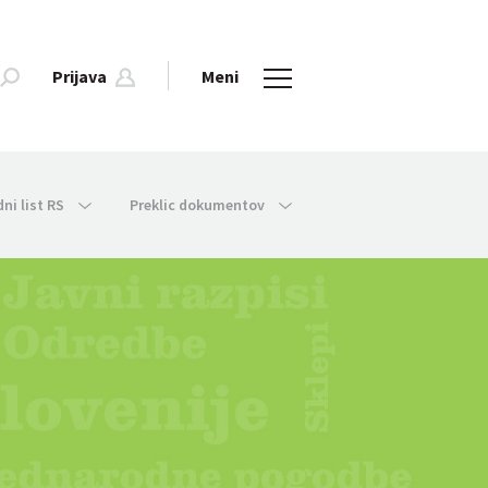
Prijava
Meni
dni list RS
Preklic dokumentov