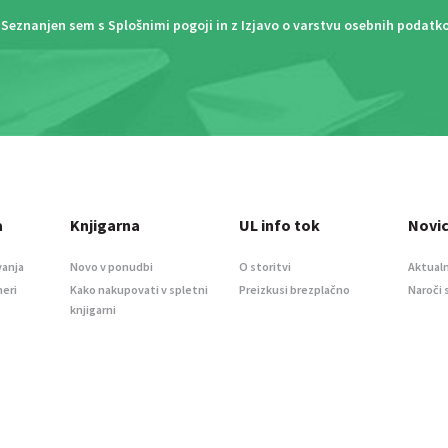
Seznanjen sem s
Splošnimi pogoji
in z
Izjavo o varstvu osebnih podatk
a
Knjigarna
UL info tok
Novi
vanja
Novo v ponudbi
O storitvi
Aktualn
meri
Kako nakupovati v spletni
Preizkusi brezplačno
Naroči 
knjigarni