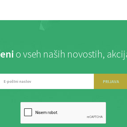
eni
o vseh naših novostih, akci
PRIJAVA