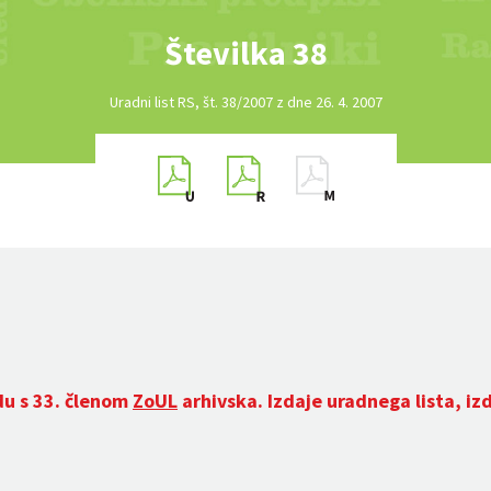
Številka 38
Uradni list RS, št. 38/2007 z dne 26. 4. 2007
du s 33. členom
ZoUL
arhivska. Izdaje uradnega lista, iz