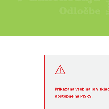
Prikazana vsebina je v skla
dostopne na
PISRS
.