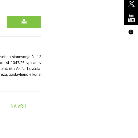
osobno stanovanje št. 12
c. št. 1347/26, vpisani v
r plačnika Aleša Lovšeta,
za, zastavljeno v korist
NA VRH