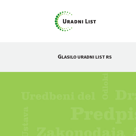
G
LASILO URADNI LIST RS