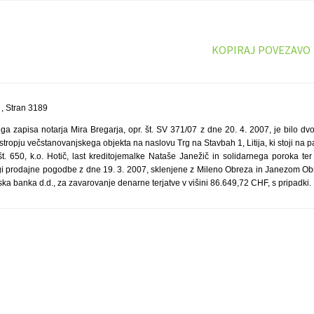
KOPIRAJ POVEZAVO
, Stran 3189
ga zapisa notarja Mira Bregarja, opr. št. SV 371/07 z dne 20. 4. 2007, je bilo dv
ropju večstanovanjskega objekta na naslovu Trg na Stavbah 1, Litija, ki stoji na par
št. 650, k.o. Hotič, last kreditojemalke Nataše Janežič in solidarnega poroka te
i prodajne pogodbe z dne 19. 3. 2007, sklenjene z Mileno Obreza in Janezom Obre
ka banka d.d., za zavarovanje denarne terjatve v višini 86.649,72 CHF, s pripadki.