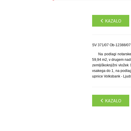
KAZALO
SV 371/07 Ob-12388/07 
Na podlagi notarske
59,94 m2, v drugem nadst
zemljiškoknjižni vložek 
vsakega do 1, na podlag
upnice Volksbank - Ljuds
KAZALO