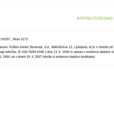
KOPIRAJ POVEZAVO
142/07 , Stran 3173
avcev Poštne banke Slovenije, d.d., Miklošičeva 12, Ljubljana, ki je v hrambi pri
agi odločbe, št. 028-78/94-04/I0 z dne 13. 6. 1994 in vpisan v evidenco statutov 
. 1994, se z dnem 18. 4. 2007 izbriše iz evidence statutov sindikatov.