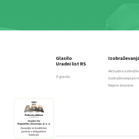
Glasilo
Izobraževanj
Uradni list RS
Aktualna izobraže
O glasilu
Izobraževanja po 
Najem dvorane