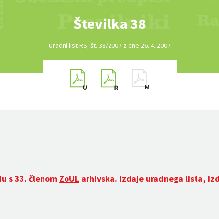
Številka 38
Uradni list RS, št. 38/2007 z dne 26. 4. 2007
du s 33. členom
ZoUL
arhivska. Izdaje uradnega lista, iz