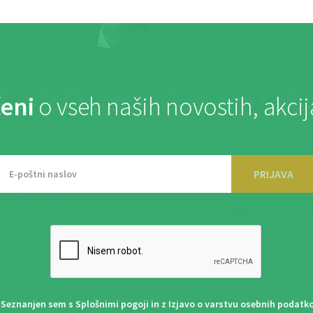
eni
o vseh naših novostih, akci
PRIJAVA
Seznanjen sem s
Splošnimi pogoji
in z
Izjavo o varstvu osebnih podatk