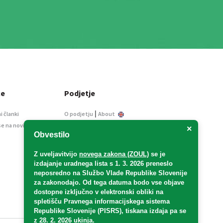
ce
Podjetje
|
i članki
O podjetju
About
se na novice
Kontakt
×
Obvestilo
Informacije javnega
značaja
Z uveljavitvijo
novega zakona (ZOUL)
se je
Oglaševanje
izdajanje uradnega lista s 1. 3. 2026 preneslo
Splošni pogoji
neposredno
na Službo Vlade Republike Slovenije
Izjava o varstvu osebnih
za zakonodajo
. Od tega datuma bodo vse objave
podatkov
dostopne izključno v elektronski obliki na
spletišču Pravnega informacijskega sistema
E-dražbe
Republike Slovenije (PISRS), tiskana izdaja pa se
z 28. 2. 2026 ukinja.