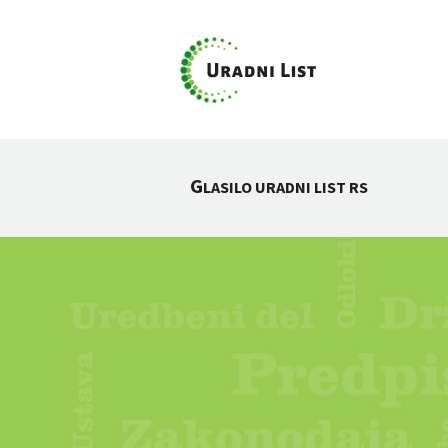
G
LASILO URADNI LIST RS