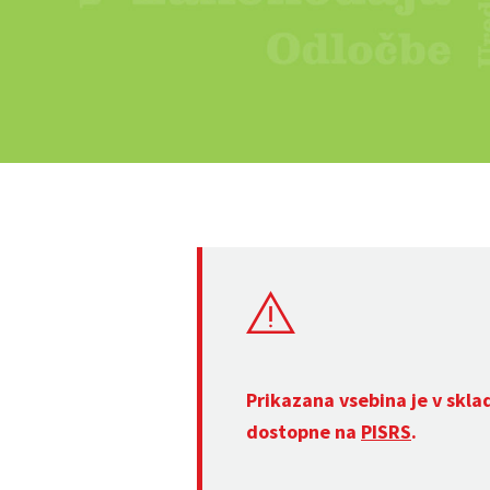
Prikazana vsebina je v skla
dostopne na
PISRS
.