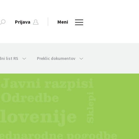
Prijava
Meni
dni list RS
Preklic dokumentov