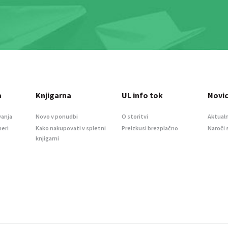
a
Knjigarna
UL info tok
Novi
vanja
Novo v ponudbi
O storitvi
Aktualn
meri
Kako nakupovati v spletni
Preizkusi brezplačno
Naroči 
knjigarni