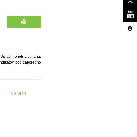
 Upravni enoti Ljubljana,
sindikatov, pod zaporedno
NA VRH