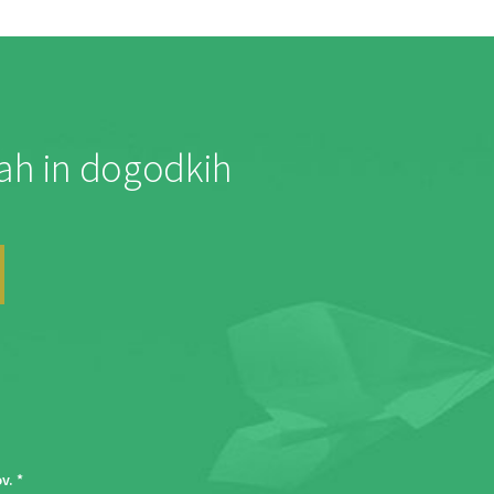
jah in dogodkih
ov
. *