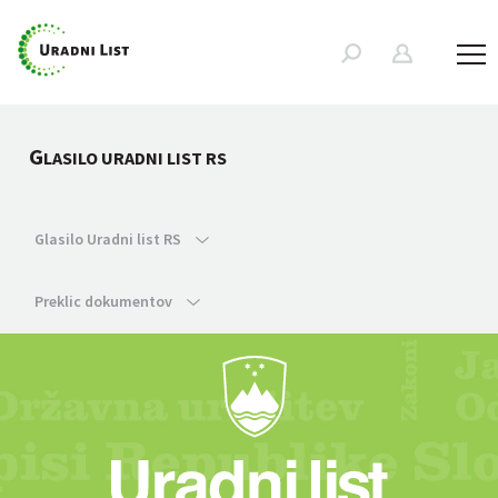
G
LASILO URADNI LIST RS
Glasilo Uradni list RS
Preklic dokumentov