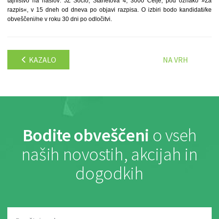
tajništvo na naslov: JZ Socio, Stanetova 4, 3000 Celje, pod oznako »Za
razpis«, v 15 dneh od dneva po objavi razpisa. O izbiri bodo kandidati/ke
obveščeni/ne v roku 30 dni po odločitvi.
KAZALO
NA VRH
Bodite obveščeni
o vseh
naših novostih, akcijah in
dogodkih