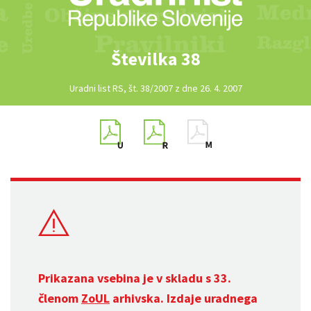
Številka 38
Uradni list RS, št. 38/2007 z dne 26. 4. 2007
Prikazana vsebina je v skladu s 33.
členom
ZoUL
arhivska. Izdaje uradnega