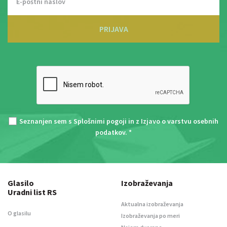
PRIJAVA
Seznanjen sem s
Splošnimi pogoji
in z
Izjavo o varstvu osebnih
podatkov
. *
Glasilo
Izobraževanja
Uradni list RS
Aktualna izobraževanja
O glasilu
Izobraževanja po meri