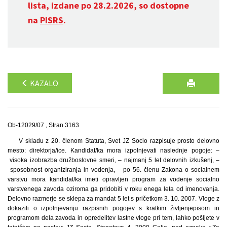
lista, izdane po 28.2.2026, so dostopne
na
PISRS
.
KAZALO
Ob-12029/07 , Stran 3163
V skladu z 20. členom Statuta, Svet JZ Socio razpisuje prosto delovno
mesto: direktorja/ice. Kandidat/ka mora izpolnjevati naslednje pogoje: –
visoka izobrazba družboslovne smeri, – najmanj 5 let delovnih izkušenj, –
sposobnost organiziranja in vodenja, – po 56. členu Zakona o socialnem
varstvu mora kandidat/ka imeti opravljen program za vodenje socialno
varstvenega zavoda oziroma ga pridobiti v roku enega leta od imenovanja.
Delovno razmerje se sklepa za mandat 5 let s pričetkom 3. 10. 2007. Vloge z
dokazili o izpolnjevanju razpisnih pogojev s kratkim življenjepisom in
programom dela zavoda in opredelitev lastne vloge pri tem, lahko pošljete v