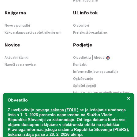
Najem dvorane
Knjigarna
UL info tok
Novo v ponudbi
O storitvi
Kako nakupovati v spletni knjigarni
Preizkusi brezplačno
Novice
Podjetje
|
Aktualni članki
O podjetju
About
Naroči se na novice
Kontakt
Informacije javnega značaja
Oglaševanje
Splošni pogoji
Izjava o varstvu osebnih podatkov
×
E-dražbe
Obvestilo
Z uveljavitvijo
novega zakona (ZOUL)
se je
izdajanje uradnega
lista s 1. 3. 2026 preneslo
neposredno
na Službo Vlade
Republike Slovenije za zakonodajo
. Od tega datuma bodo vse
objave dostopne izključno v elektronski obliki na spletišču
Pravnega informacijskega sistema Republike Slovenije (PISRS),
Uradni list d. o. o. – v likvidaciji / Vse pravice pridržane.
tiskana izdaja pa se z 28. 2. 2026 ukinja.