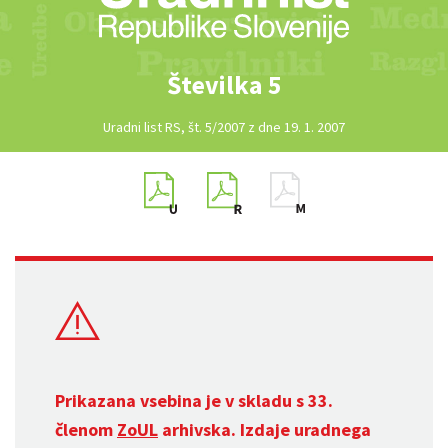
Številka 5
Uradni list RS, št. 5/2007 z dne 19. 1. 2007
Prikazana vsebina je v skladu s 33.
členom
ZoUL
arhivska. Izdaje uradnega