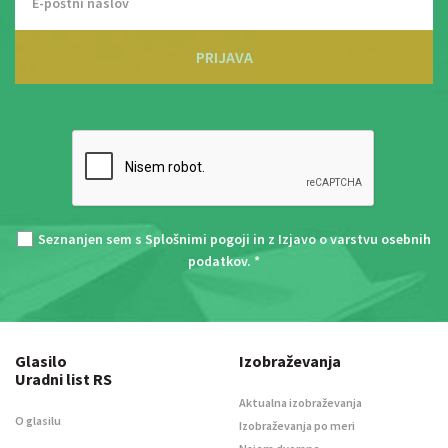
PRIJAVA
Seznanjen sem s
Splošnimi pogoji
in z
Izjavo o varstvu osebnih
podatkov
. *
Glasilo
Izobraževanja
Uradni list RS
Aktualna izobraževanja
O glasilu
Izobraževanja po meri