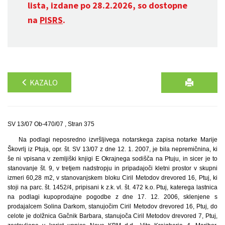
lista, izdane po 28.2.2026, so dostopne
na
PISRS
.
KAZALO
SV 13/07 Ob-470/07 , Stran 375
Na podlagi neposredno izvršljivega notarskega zapisa notarke Marije
Škovrlj iz Ptuja, opr. št. SV 13/07 z dne 12. 1. 2007, je bila nepremičnina, ki
še ni vpisana v zemljiški knjigi E Okrajnega sodišča na Ptuju, in sicer je to
stanovanje št. 9, v tretjem nadstropju in pripadajoči kletni prostor v skupni
izmeri 60,28 m2, v stanovanjskem bloku Ciril Metodov drevored 16, Ptuj, ki
stoji na parc. št. 1452/4, pripisani k z.k. vl. št. 472 k.o. Ptuj, katerega lastnica
na podlagi kupoprodajne pogodbe z dne 17. 12. 2006, sklenjene s
prodajalcem Solina Darkom, stanujočim Ciril Metodov drevored 16, Ptuj, do
celote je dolžnica Gačnik Barbara, stanujoča Ciril Metodov drevored 7, Ptuj,