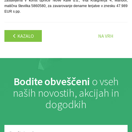
zastavljena v korist upnice Nove KBM d.d., Vita Kraigherja 4, Maribor,
matična številka 5860580, za zavarovanje denarne terjatve v znesku 47.989
EUR s pp.
KAZALO
NA VRH
Bodite obveščeni
o vseh
naših novostih, akcijah in
dogodkih