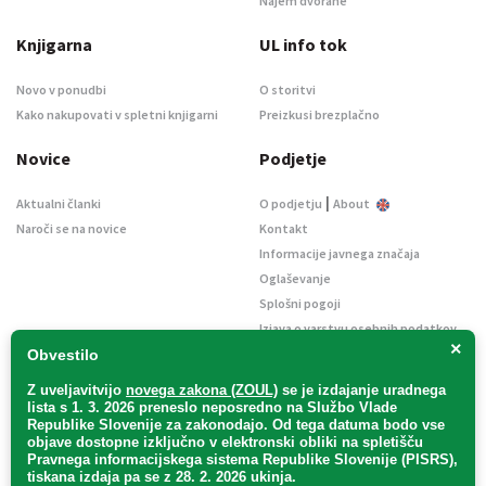
Najem dvorane
Knjigarna
UL info tok
Novo v ponudbi
O storitvi
Kako nakupovati v spletni knjigarni
Preizkusi brezplačno
Novice
Podjetje
|
Aktualni članki
O podjetju
About
Naroči se na novice
Kontakt
Informacije javnega značaja
Oglaševanje
Splošni pogoji
Izjava o varstvu osebnih podatkov
×
E-dražbe
Obvestilo
Z uveljavitvijo
novega zakona (ZOUL)
se je
izdajanje uradnega
lista s 1. 3. 2026 preneslo
neposredno
na Službo Vlade
Republike Slovenije za zakonodajo
. Od tega datuma bodo vse
objave dostopne izključno v elektronski obliki na spletišču
Pravnega informacijskega sistema Republike Slovenije (PISRS),
Uradni list d. o. o. – v likvidaciji / Vse pravice pridržane.
tiskana izdaja pa se z 28. 2. 2026 ukinja.