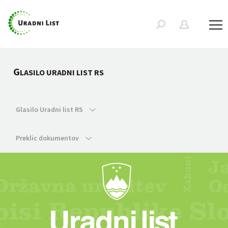
G
LASILO URADNI LIST RS
Glasilo Uradni list RS
Preklic dokumentov