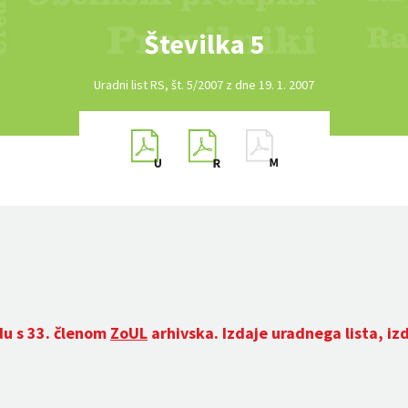
Številka 5
Uradni list RS, št. 5/2007 z dne 19. 1. 2007
du s 33. členom
ZoUL
arhivska. Izdaje uradnega lista, iz