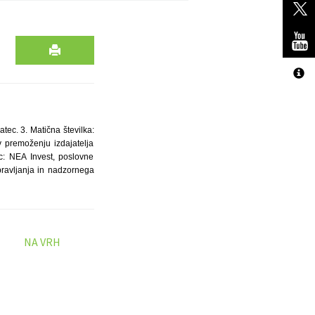
tec. 3. Matična številka:
v premoženju izdajatelja
ic: NEA Invest, poslovne
ravljanja in nadzornega
NA VRH