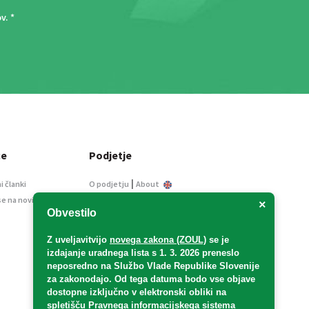
ov
. *
ce
Podjetje
|
i članki
O podjetju
About
se na novice
Kontakt
×
Obvestilo
Informacije javnega
značaja
Z uveljavitvijo
novega zakona (ZOUL)
se je
Oglaševanje
izdajanje uradnega lista s 1. 3. 2026 preneslo
Splošni pogoji
neposredno
na Službo Vlade Republike Slovenije
Izjava o varstvu osebnih
za zakonodajo
. Od tega datuma bodo vse objave
podatkov
dostopne izključno v elektronski obliki na
spletišču Pravnega informacijskega sistema
E-dražbe