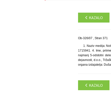
KAZALO
Ob-326/07 , Stran 371
1. Naziv medija: Not
1715941. 4. Ime, priime
najmanj 5-odstotni dele
dejavnosti, d.o.o., Tr
organa izdajatelja: Duša
KAZALO