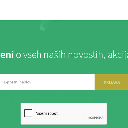
eni
o vseh naših novostih, akci
PRIJAVA