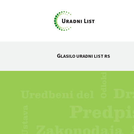
G
LASILO URADNI LIST RS