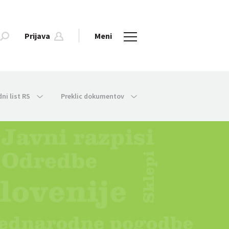
Prijava
Meni
dni list RS
Preklic dokumentov