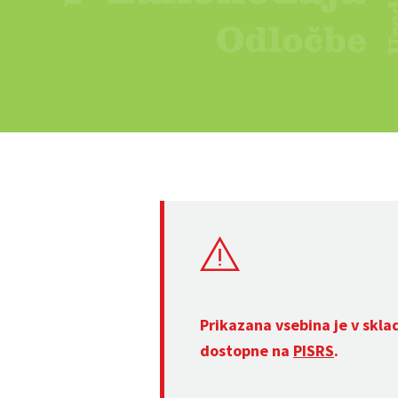
Prikazana vsebina je v skla
dostopne na
PISRS
.