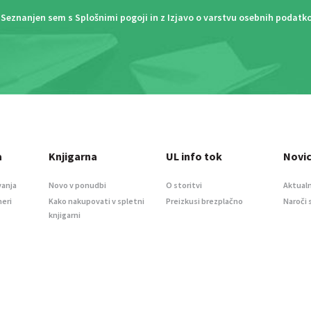
Seznanjen sem s
Splošnimi pogoji
in z
Izjavo o varstvu osebnih podatk
a
Knjigarna
UL info tok
Novi
vanja
Novo v ponudbi
O storitvi
Aktualn
meri
Kako nakupovati v spletni
Preizkusi brezplačno
Naroči 
knjigarni