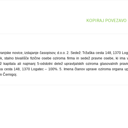
KOPIRAJ POVEZAVO
ranjske novice, izdajanje časopisov, d.o.o. 2. Sedež: Tržaška cesta 148, 1370 Loga
k, stalno bivališče fizične osebe oziroma firma in sedež pravne osebe, ki ima 
ž kapitala ali najmanj 5-odstotni delež upravljalskih oziroma glasovalnih prav
žaška cesta 148, 1370 Logatec – 100%. 5. Imena članov uprave oziroma organa up
n Černigoj.