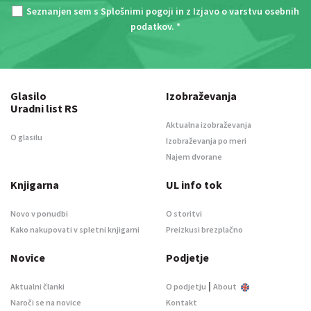
Seznanjen sem s
Splošnimi pogoji
in z
Izjavo o varstvu osebnih
podatkov
. *
Glasilo
Izobraževanja
Uradni list RS
Aktualna izobraževanja
O glasilu
Izobraževanja po meri
Najem dvorane
Knjigarna
UL info tok
Novo v ponudbi
O storitvi
Kako nakupovati v spletni knjigarni
Preizkusi brezplačno
Novice
Podjetje
|
Aktualni članki
O podjetju
About
Naroči se na novice
Kontakt