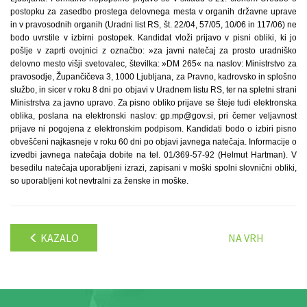
postopku za zasedbo prostega delovnega mesta v organih državne uprave
in v pravosodnih organih (Uradni list RS, št. 22/04, 57/05, 10/06 in 117/06) ne
bodo uvrstile v izbirni postopek. Kandidat vloži prijavo v pisni obliki, ki jo
pošlje v zaprti ovojnici z označbo: »za javni natečaj za prosto uradniško
delovno mesto višji svetovalec, številka: »DM 265« na naslov: Ministrstvo za
pravosodje, Župančičeva 3, 1000 Ljubljana, za Pravno, kadrovsko in splošno
službo, in sicer v roku 8 dni po objavi v Uradnem listu RS, ter na spletni strani
Ministrstva za javno upravo. Za pisno obliko prijave se šteje tudi elektronska
oblika, poslana na elektronski naslov: gp.mp@gov.si, pri čemer veljavnost
prijave ni pogojena z elektronskim podpisom. Kandidati bodo o izbiri pisno
obveščeni najkasneje v roku 60 dni po objavi javnega natečaja. Informacije o
izvedbi javnega natečaja dobite na tel. 01/369-57-92 (Helmut Hartman). V
besedilu natečaja uporabljeni izrazi, zapisani v moški spolni slovnični obliki,
so uporabljeni kot nevtralni za ženske in moške.
KAZALO
NA VRH