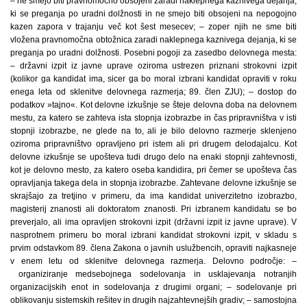
– ne smejo biti pravnomočno obsojeni zaradi naklepnega kaznivega dejanja,
ki se preganja po uradni dolžnosti in ne smejo biti obsojeni na nepogojno
kazen zapora v trajanju več kot šest mesecev; – zoper njih ne sme biti
vložena pravnomočna obtožnica zaradi naklepnega kaznivega dejanja, ki se
preganja po uradni dolžnosti. Posebni pogoji za zasedbo delovnega mesta:
– državni izpit iz javne uprave oziroma ustrezen priznani strokovni izpit
(kolikor ga kandidat ima, sicer ga bo moral izbrani kandidat opraviti v roku
enega leta od sklenitve delovnega razmerja; 89. člen ZJU); – dostop do
podatkov »tajno«. Kot delovne izkušnje se šteje delovna doba na delovnem
mestu, za katero se zahteva ista stopnja izobrazbe in čas pripravništva v isti
stopnji izobrazbe, ne glede na to, ali je bilo delovno razmerje sklenjeno
oziroma pripravništvo opravljeno pri istem ali pri drugem delodajalcu. Kot
delovne izkušnje se upošteva tudi drugo delo na enaki stopnji zahtevnosti,
kot je delovno mesto, za katero oseba kandidira, pri čemer se upošteva čas
opravljanja takega dela in stopnja izobrazbe. Zahtevane delovne izkušnje se
skrajšajo za tretjino v primeru, da ima kandidat univerzitetno izobrazbo,
magisterij znanosti ali doktoratom znanosti. Pri izbranem kandidatu se bo
preverjalo, ali ima opravljen strokovni izpit (državni izpit iz javne uprave). V
nasprotnem primeru bo moral izbrani kandidat strokovni izpit, v skladu s
prvim odstavkom 89. člena Zakona o javnih uslužbencih, opraviti najkasneje
v enem letu od sklenitve delovnega razmerja. Delovno področje: –
organiziranje medsebojnega sodelovanja in usklajevanja notranjih
organizacijskih enot in sodelovanja z drugimi organi; – sodelovanje pri
oblikovanju sistemskih rešitev in drugih najzahtevnejših gradiv; – samostojna