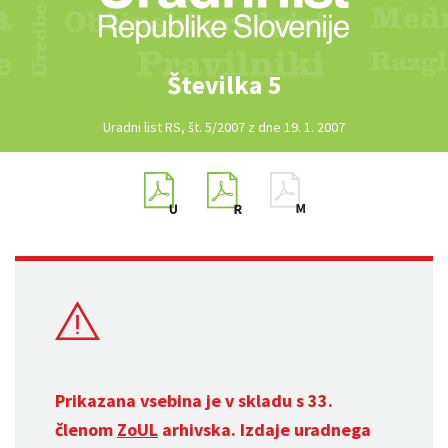
Številka 5
Uradni list RS, št. 5/2007 z dne 19. 1. 2007
Prikazana vsebina je v skladu s 33.
členom
ZoUL
arhivska. Izdaje uradnega