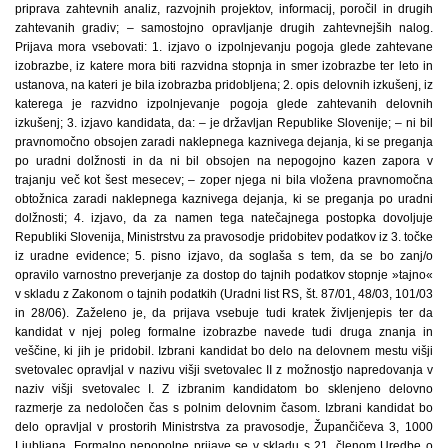
priprava zahtevnih analiz, razvojnih projektov, informacij, poročil in drugih
zahtevanih gradiv; – samostojno opravljanje drugih zahtevnejših nalog.
Prijava mora vsebovati: 1. izjavo o izpolnjevanju pogoja glede zahtevane
izobrazbe, iz katere mora biti razvidna stopnja in smer izobrazbe ter leto in
ustanova, na kateri je bila izobrazba pridobljena; 2. opis delovnih izkušenj, iz
katerega je razvidno izpolnjevanje pogoja glede zahtevanih delovnih
izkušenj; 3. izjavo kandidata, da: – je državljan Republike Slovenije; – ni bil
pravnomočno obsojen zaradi naklepnega kaznivega dejanja, ki se preganja
po uradni dolžnosti in da ni bil obsojen na nepogojno kazen zapora v
trajanju več kot šest mesecev; – zoper njega ni bila vložena pravnomočna
obtožnica zaradi naklepnega kaznivega dejanja, ki se preganja po uradni
dolžnosti; 4. izjavo, da za namen tega natečajnega postopka dovoljuje
Republiki Slovenija, Ministrstvu za pravosodje pridobitev podatkov iz 3. točke
iz uradne evidence; 5. pisno izjavo, da soglaša s tem, da se bo zanj/o
opravilo varnostno preverjanje za dostop do tajnih podatkov stopnje »tajno«
v skladu z Zakonom o tajnih podatkih (Uradni list RS, št. 87/01, 48/03, 101/03
in 28/06). Zaželeno je, da prijava vsebuje tudi kratek življenjepis ter da
kandidat v njej poleg formalne izobrazbe navede tudi druga znanja in
veščine, ki jih je pridobil. Izbrani kandidat bo delo na delovnem mestu višji
svetovalec opravljal v nazivu višji svetovalec II z možnostjo napredovanja v
naziv višji svetovalec I. Z izbranim kandidatom bo sklenjeno delovno
razmerje za nedoločen čas s polnim delovnim časom. Izbrani kandidat bo
delo opravljal v prostorih Ministrstva za pravosodje, Župančičeva 3, 1000
Ljubljana. Formalno nepopolne prijave se v skladu s 21. členom Uredbe o