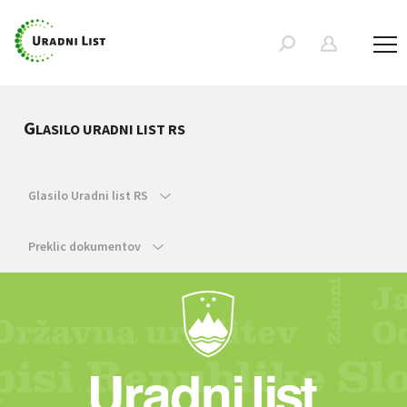
G
LASILO URADNI LIST RS
Glasilo Uradni list RS
Preklic dokumentov