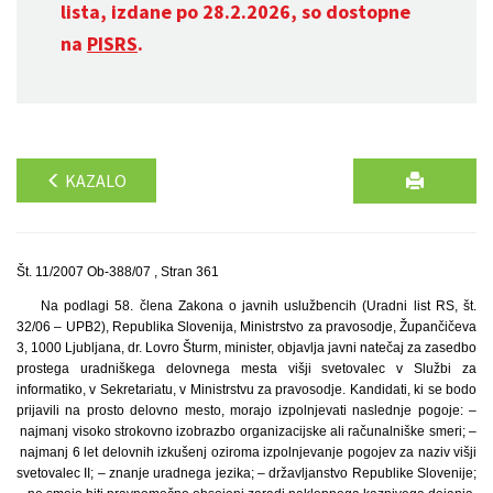
lista, izdane po 28.2.2026, so dostopne
na
PISRS
.
KAZALO
Št. 11/2007 Ob-388/07 , Stran 361
Na podlagi 58. člena Zakona o javnih uslužbencih (Uradni list RS, št.
32/06 – UPB2), Republika Slovenija, Ministrstvo za pravosodje, Župančičeva
3, 1000 Ljubljana, dr. Lovro Šturm, minister, objavlja javni natečaj za zasedbo
prostega uradniškega delovnega mesta višji svetovalec v Službi za
informatiko, v Sekretariatu, v Ministrstvu za pravosodje. Kandidati, ki se bodo
prijavili na prosto delovno mesto, morajo izpolnjevati naslednje pogoje: –
najmanj visoko strokovno izobrazbo organizacijske ali računalniške smeri; –
najmanj 6 let delovnih izkušenj oziroma izpolnjevanje pogojev za naziv višji
svetovalec II; – znanje uradnega jezika; – državljanstvo Republike Slovenije;