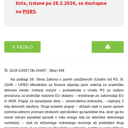
lista, izdane po 28.2.2026, so dostopne
na
PISRS
.
KAZALO
Št. 1619-1/2007 Ob-244/07 , Stran 349
Na podlagi 58. člena Zakona o javnih uslužbencih (Uradni list RS, št.
32/06 – UPB2) Ministrstvo za finance objavlja javni natečaj za uradniško
delovno mesto: notranji revizor – podsekretar v Uradu RS za nadzor
proračuna za področje nadzora EU skladov – revidiranje po zakonodaji EU
in MSR. Pogoji za opravljanje dela: – univerzitetna izobrazba, – najmanj 3
leta delovnih izkušenj. Drugi posebni pogoji: – državni izpit iz javne uprave
oziroma ustrezni priznani strokovni izpit (kolikor ga kandidat ima, sicer ga bo
moral izbrani kandidat opraviti v roku enega leta od sklenitve delovnega
razmerja), – izpit za državnega notranjega revizorja ali pridobljen drug