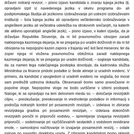
državni notranji revizor; – pisno izjavo kandidata o znanju tujega jezika (tj.
opravljeni izpit iz navedenega jezika v okviru programa do- ali
podiplomskega študija ali jezikovno izobraževanje pri ustrezni izobraževalni
instituciji – šola tujega jezika ali opravljeno večtedensko izobraževanje v
angleškem jeziku ali večkratna udeležba na strokovnih srečanjih, na katerih
ste aktivno uporabljali angleški jezik); – pisno izjavo, v kateri izjavlja, da je
državljan Republike Slovenije, da ni bil pravnomočno obsojen zaradi
naklepnega kaznivega dejanja, ki se preganja po uradni dolžnosti in da ni bil
obsojena na nepogojno kazen zapora v trajanju več kot šest mesecev, ter da
zoper njega ni vložena pravnomočna obtožnica zaradi naklepnega
kaznivega dejanja, ki se preganja po uradni dolžnosti; – soglasje kandidata,
da za namen tega natečajnega postopka dovoljuje, da kadrovska služba
Ministrstva za finance pridobi podatke iz šeste alineje iz uradnih evidenc. V
primeru, da kandidat z vpogledom iz uradnih evidenc ne soglaša, bo moral
sam predložiti ustrezna dokazila. Obravnavali bomo samo pravočasne in
popolne vloge. Nepopolne vloge ne bodo uvrščene v izbirni postopek.
Naloge, ki se opravljajo na tem delovnem mestu so: – določanje revizijskih
ciljev, – preizkušanje, preiskovanje in vrednotenje podatkov in informacij s
področja notranjih kontrol pri posameznih revizijah, – izdelava in zbiranje
revizijskega gradiva pri posameznih revizijah, – izdelava dokončnih
revizijskih poročil in priporočil vodstvu, – spremljanje izvajanja revizijskih
priporočil, – sodelovanje pri razčiščevalnih sestankih z vodstvom revidirane
enote, – samostojno načrtovanje in izvajanje posameznih revizij, – ostale
naloge po navodilu direktorja urada. Z izbranim kandidatom bomo sklenili