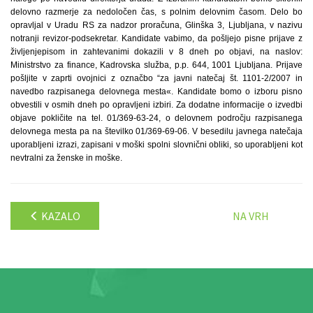
delovno razmerje za nedoločen čas, s polnim delovnim časom. Delo bo
opravljal v Uradu RS za nadzor proračuna, Glinška 3, Ljubljana, v nazivu
notranji revizor-podsekretar. Kandidate vabimo, da pošljejo pisne prijave z
življenjepisom in zahtevanimi dokazili v 8 dneh po objavi, na naslov:
Ministrstvo za finance, Kadrovska služba, p.p. 644, 1001 Ljubljana. Prijave
pošljite v zaprti ovojnici z označbo “za javni natečaj št. 1101-2/2007 in
navedbo razpisanega delovnega mesta«. Kandidate bomo o izboru pisno
obvestili v osmih dneh po opravljeni izbiri. Za dodatne informacije o izvedbi
objave pokličite na tel. 01/369-63-24, o delovnem področju razpisanega
delovnega mesta pa na številko 01/369-69-06. V besedilu javnega natečaja
uporabljeni izrazi, zapisani v moški spolni slovnični obliki, so uporabljeni kot
nevtralni za ženske in moške.
KAZALO
NA VRH