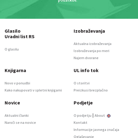
podatkov
. *
Glasilo
Izobraževanja
Uradni list RS
Aktualna izobraževanja
O glasilu
Izobraževanja po meri
Najem dvorane
Knjigarna
UL info tok
Novo v ponudbi
O storitvi
Kako nakupovati v spletni knjigarni
Preizkusi brezplačno
Novice
Podjetje
|
Aktualni članki
O podjetju
About
Naroči se na novice
Kontakt
Informacije javnega značaja
Oglaševanje