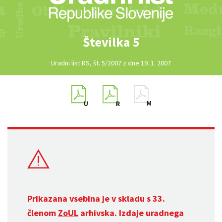
Številka 5
Uradni list RS, št. 5/2007 z dne 19. 1. 2007
Prikazana vsebina je v skladu s 33.
členom
ZoUL
arhivska. Izdaje uradnega