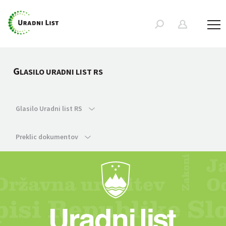
G
LASILO URADNI LIST RS
Glasilo Uradni list RS
Preklic dokumentov