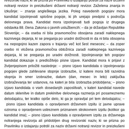
revizorski naziv, ki se prizna po Pravilniku o izdajanju potrdil za naziv državni
notranji revizor in preizkušeni državni notranji revizor. Zaželena znanja in
izkušnje: – znanje angleškega jezika. Poleg navedenih pogojev mora
kandidat izpolnjevati splošne pogoje, ki jih urejajo predpisi s področja
delovnega prava. Kandidat mora izpolnjevati tudi pogoja iz drugega
odstavka 88. člena Zakona o javnih uslužbencih: – da je državljan Republike
Slovenije; – da oseba ni bila pravnomočno obsojena zaradi naklepnega
kaznivega dejanja, ki se preganja po uradni dolžnosti in da ni bila obsojena
na nepogojno kazen zapora v trajanju več kot šest mesecev; – da zoper
osebo ni vložena pravnomočna obtožnica zaradi naklepnega kaznivega
dejanja, ki se preganja po uradni dolžnosti. Izpolnjevanje teh pogojev
kandidat dokazuje s predložitvijo pisne izjave. Kandidat mora k prijavi z
življenjepisom priložiti naslednje: – pisno izjavo kandidata o izpolnjevanju
pogojev glede zahtevane stopnje izobrazbe, iz katere mora biti razvidna
stopnja in smer izobrazbe, datum (dan, mesec in leto) zaključka
izobraževanja ter ustanova, na kateri je bila izobrazba pridobljena; – pisno
izjavo kandidata o vseh dosedanjih zaposlitvah, v kateri kandidat navede
datum sklenitve in datum prekinitve delovnega razmerja pri posameznemu
delodajalcu, ter kratko opiše delo, ki ga je opravljal pri tem delodajalcu; –
pisno izjavo kandidata o opravljenem državnem izpitu iz javne uprave
oziroma o opravljenem ustreznem priznanem strokovnem izpitu (kolikor ga
kandidat ima); – pisno izjavo kandidata o opravljenem izpitu za državnega
notranjega revizorja ali pridobljen drug revizorski naziv, ki se prizna po
Pravilniku o izdajanju potrdil za naziv državni notranji revizor in preizkušeni