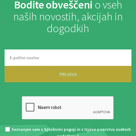
Bodite obveščeni
o vseh
naših novostih, akcijah in
dogodkih
PRIJAVA
Seznanjen sem s
Splošnimi pogoji
in z
Izjavo o varstvu osebnih