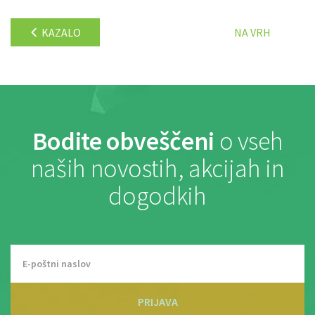
KAZALO
NA VRH
Bodite obveščeni
o vseh
naših novostih, akcijah in
dogodkih
PRIJAVA