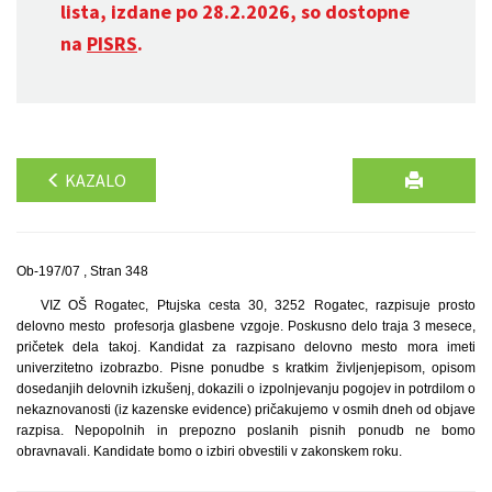
lista, izdane po 28.2.2026, so dostopne
na
PISRS
.
KAZALO
Ob-197/07 , Stran 348
VIZ OŠ Rogatec, Ptujska cesta 30, 3252 Rogatec, razpisuje prosto
delovno mesto profesorja glasbene vzgoje. Poskusno delo traja 3 mesece,
pričetek dela takoj. Kandidat za razpisano delovno mesto mora imeti
univerzitetno izobrazbo. Pisne ponudbe s kratkim življenjepisom, opisom
dosedanjih delovnih izkušenj, dokazili o izpolnjevanju pogojev in potrdilom o
nekaznovanosti (iz kazenske evidence) pričakujemo v osmih dneh od objave
razpisa. Nepopolnih in prepozno poslanih pisnih ponudb ne bomo
obravnavali. Kandidate bomo o izbiri obvestili v zakonskem roku.