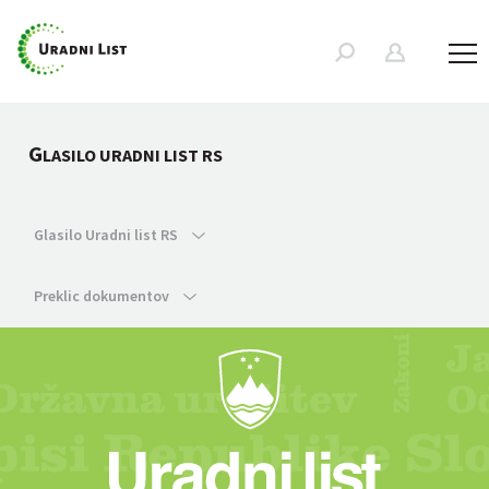
G
LASILO URADNI LIST RS
Glasilo Uradni list RS
Preklic dokumentov