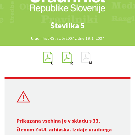
Številka 5
Uradni list RS, št. 5/2007 z dne 19. 1. 2007
Prikazana vsebina je v skladu s 33.
členom
ZoUL
arhivska. Izdaje uradnega