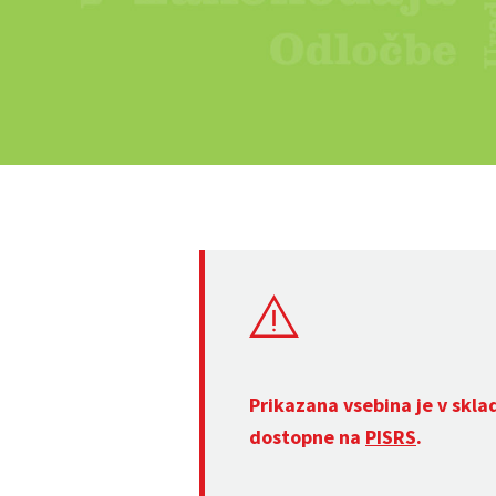
Prikazana vsebina je v skla
dostopne na
PISRS
.