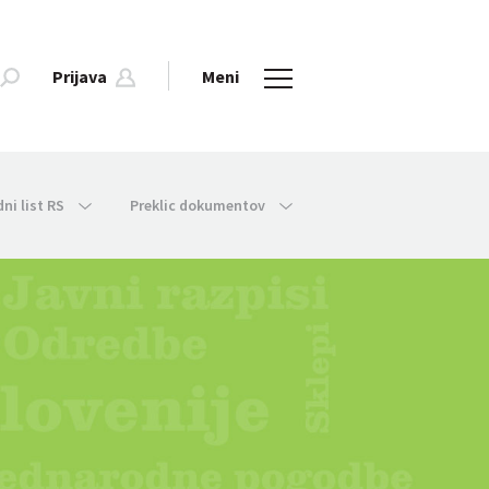
Prijava
Meni
dni list RS
Preklic dokumentov