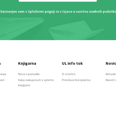
Seznanjen sem s
Splošnimi pogoji
in z
Izjavo o varstvu osebnih podatk
a
Knjigarna
UL info tok
Novi
vanja
Novo v ponudbi
O storitvi
Aktualn
meri
Kako nakupovati v spletni
Preizkusi brezplačno
Naroči 
knjigarni