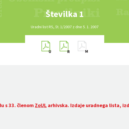
Številka 1
Uradni list RS, št. 1/2007 z dne 5. 1. 2007
du s 33. členom
ZoUL
arhivska. Izdaje uradnega lista, iz