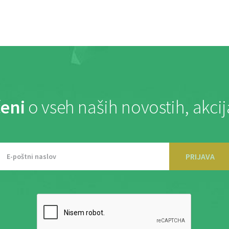
eni
o vseh naših novostih, akci
PRIJAVA