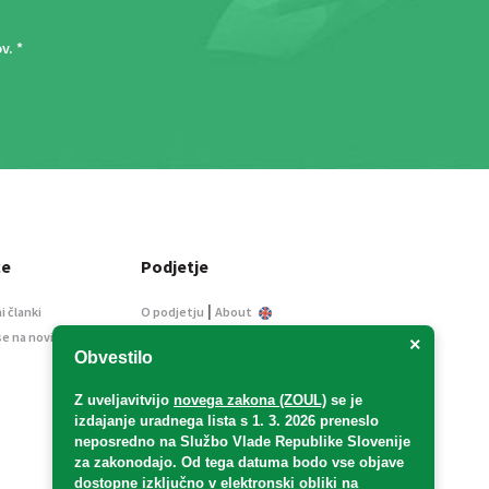
ov
. *
ce
Podjetje
|
i članki
O podjetju
About
se na novice
Kontakt
×
Obvestilo
Informacije javnega
značaja
Z uveljavitvijo
novega zakona (ZOUL)
se je
Oglaševanje
izdajanje uradnega lista s 1. 3. 2026 preneslo
Splošni pogoji
neposredno
na Službo Vlade Republike Slovenije
Izjava o varstvu osebnih
za zakonodajo
. Od tega datuma bodo vse objave
podatkov
dostopne izključno v elektronski obliki na