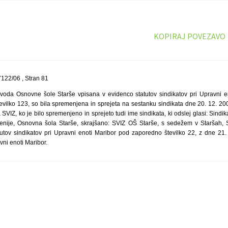
KOPIRAJ POVEZAVO
122/06 , Stran 81
avoda Osnovne šole Starše vpisana v evidenco statutov sindikatov pri Upravni en
vilko 123, so bila spremenjena in sprejeta na sestanku sindikata dne 20. 12. 2005
SVIZ, ko je bilo spremenjeno in sprejeto tudi ime sindikata, ki odslej glasi: Sindi
ovenije, Osnovna šola Starše, skrajšano: SVIZ OŠ Starše, s sedežem v Staršah,
tutov sindikatov pri Upravni enoti Maribor pod zaporedno številko 22, z dne 21
vni enoti Maribor.