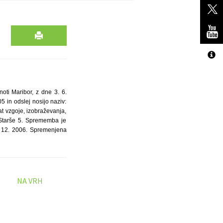
oti Maribor, z dne 3. 6.
 in odslej nosijo naziv:
kat vzgoje, izobraževanja,
 Starše 5. Sprememba je
. 12. 2006. Spremenjena
NA VRH