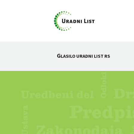
G
LASILO URADNI LIST RS