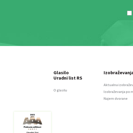
Glasilo
Izobraževanj
Uradni list RS
Aktualna izobraže
O glasilu
Izobraževanja po 
Najem dvorane