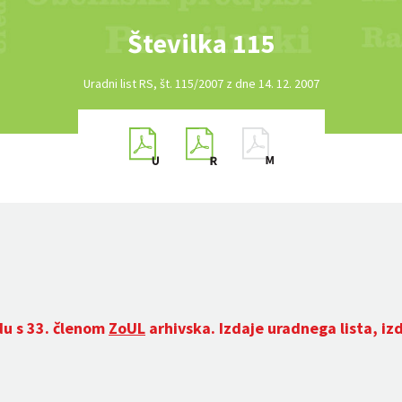
Številka 115
Uradni list RS, št. 115/2007 z dne 14. 12. 2007
du s 33. členom
ZoUL
arhivska. Izdaje uradnega lista, iz