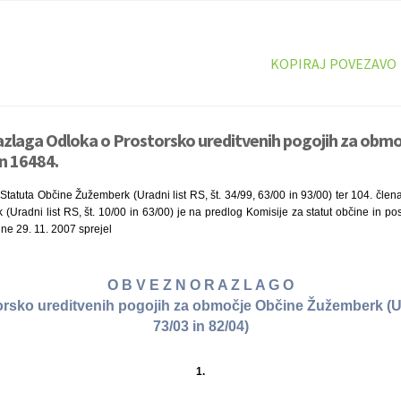
KOPIRAJ POVEZAVO
azlaga Odloka o Prostorsko ureditvenih pogojih za obmo
n 16484.
Statuta Občine Žužemberk (Uradni list RS, št. 34/99, 63/00 in 93/00) ter 104. čl
Uradni list RS, št. 10/00 in 63/00) je na predlog Komisije za statut občine in p
dne 29. 11. 2007 sprejel
O B V E Z N O R A Z L A G O
rsko ureditvenih pogojih za območje Občine Žužemberk (Ura
73/03 in 82/04)
1.