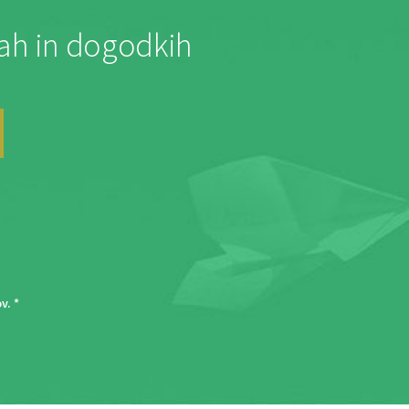
jah in dogodkih
ov
. *