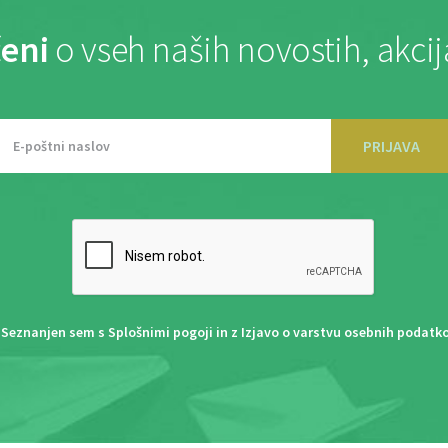
eni
o vseh naših novostih, akci
PRIJAVA
Seznanjen sem s
Splošnimi pogoji
in z
Izjavo o varstvu osebnih podatk