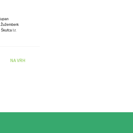
Župan
 Žužemberk
Škufca l.r.
NA VRH