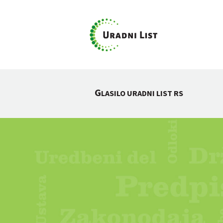
G
LASILO URADNI LIST RS