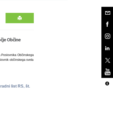
čje Občine
ena Poslovnika Občinskega
oslovnik občinskega sveta
dni list RS, št.