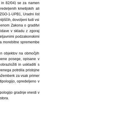
3 in 82/04) se za namen
edeljenih kmetijskih ali
 (ZGO-1-UPB1, Uradni list
jiščih, dovoljeni tudi vsi
členom Zakona o graditvi
zidave v skladu z zgoraj
veljavnimi podzakonskimi
a na morebitne spremembe
 in objektov na območjih
dbene posege, opisane v
razložiti in uskladiti s
enega potrdila pristojne
 Žužemberk za vsak primer
tipologijo, opredeljeno v
pologijo gradnje vnesti v
stora.