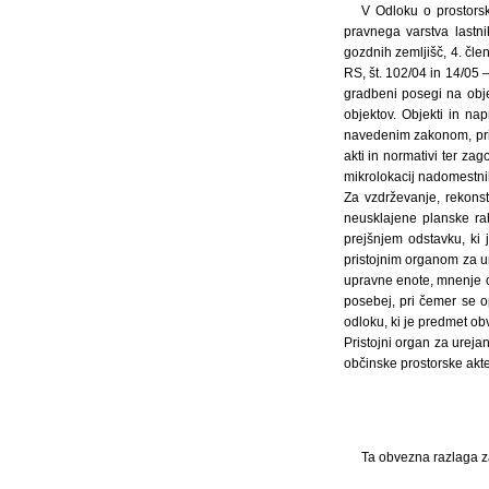
V Odloku o prostors
pravnega varstva lastni
gozdnih zemljišč, 4. čle
RS, št. 102/04 in 14/05 –
gradbeni posegi na obje
objektov. Objekti in na
navedenim zakonom, pri 
akti in normativi ter z
mikrolokacij nadomestnih
Za vzdrževanje, rekonst
neusklajene planske ra
prejšnjem odstavku, ki 
pristojnim organom za u
upravne enote, mnenje o 
posebej, pri čemer se op
odloku, ki je predmet ob
Pristojni organ za ureja
občinske prostorske akte
Ta obvezna razlaga za