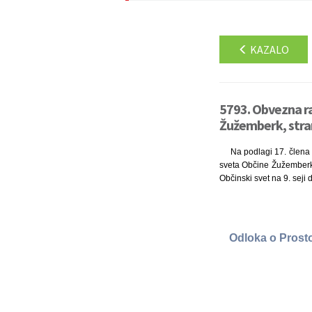
KAZALO
5793. Obvezna r
Žužemberk, stra
Na podlagi 17. člena 
sveta Občine Žužemberk (
Občinski svet na 9. seji 
Odloka o Prosto