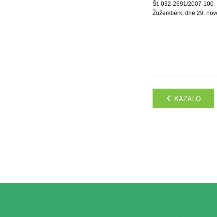
Št. 032-2691/2007-100
Žužemberk, dne 29. no
KAZALO