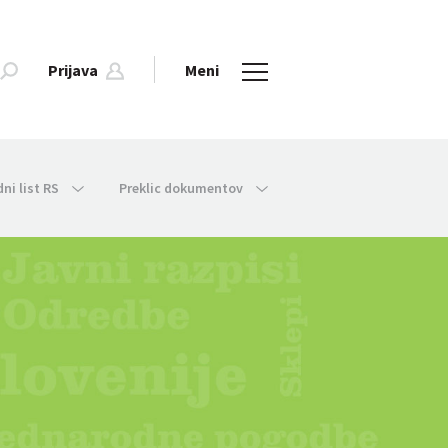
Prijava
Meni
dni list RS
Preklic dokumentov