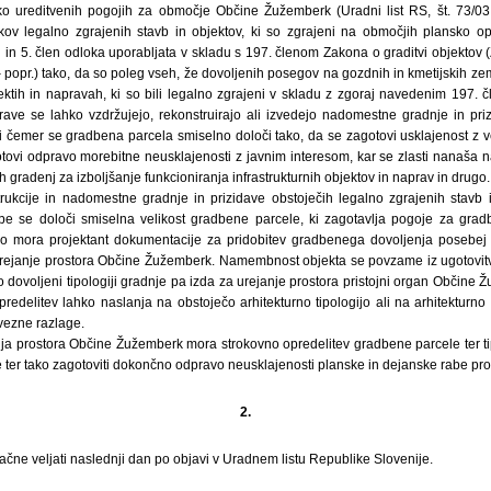
ko ureditvenih pogojih za območje Občine Žužemberk (Uradni list RS, št. 73/0
kov legalno zgrajenih stavb in objektov, ki so zgrajeni na območjih plansko opr
n in 5. člen odloka uporabljata v skladu s 197. členom Zakona o graditvi objektov
 popr.) tako, da so poleg vseh, že dovoljenih posegov na gozdnih in kmetijskih zeml
ktih in napravah, ki so bili legalno zgrajeni v skladu z zgoraj navedenim 197. 
prave se lahko vzdržujejo, rekonstruirajo ali izvedejo nadomestne gradnje in pri
čemer se gradbena parcela smiselno določi tako, da se zagotovi usklajenost z 
agotovi odpravo morebitne neusklajenosti z javnim interesom, kar se zlasti nanaš
 gradenj za izboljšanje funkcioniranja infrastrukturnih objektov in naprav in drugo.
rukcije in nadomestne gradnje in prizidave obstoječih legalno zgrajenih stavb
be se določi smiselna velikost gradbene parcele, ki zagotavlja pogoje za gra
jo mora projektant dokumentacije za pridobitev gradbenega dovoljenja posebej ob
rejanje prostora Občine Žužemberk. Namembnost objekta se povzame iz ugotovitv
dovoljeni tipologiji gradnje pa izda za urejanje prostora pristojni organ Občine
redelitev lahko naslanja na obstoječo arhitekturno tipologijo ali na arhitekturno 
vezne razlage.
nja prostora Občine Žužemberk mora strokovno opredelitev gradbene parcele ter ti
 ter tako zagotoviti dokončno odpravo neusklajenosti planske in dejanske rabe pro
2.
čne veljati naslednji dan po objavi v Uradnem listu Republike Slovenije.