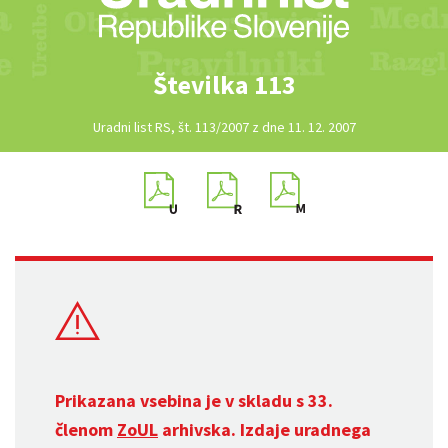
Številka 113
Uradni list RS, št. 113/2007 z dne 11. 12. 2007
Prikazana vsebina je v skladu s 33.
členom
ZoUL
arhivska. Izdaje uradnega