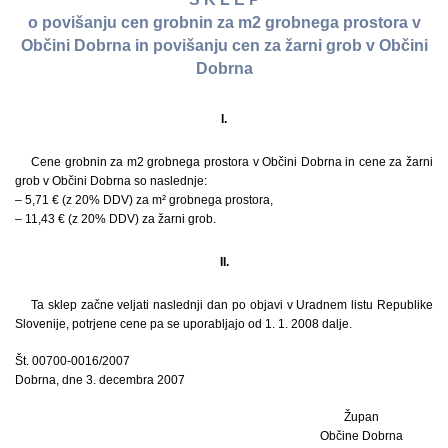
o povišanju cen grobnin za m2 grobnega prostora v
Občini Dobrna in povišanju cen za žarni grob v Občini
Dobrna
I.
Cene grobnin za m2 grobnega prostora v Občini Dobrna in cene za žarni
grob v Občini Dobrna so naslednje:
– 5,71 € (z 20% DDV) za m² grobnega prostora,
– 11,43 € (z 20% DDV) za žarni grob.
II.
Ta sklep začne veljati naslednji dan po objavi v Uradnem listu Republike
Slovenije, potrjene cene pa se uporabljajo od 1. 1. 2008 dalje.
Št. 00700-0016/2007
Dobrna, dne 3. decembra 2007
Župan
Občine Dobrna