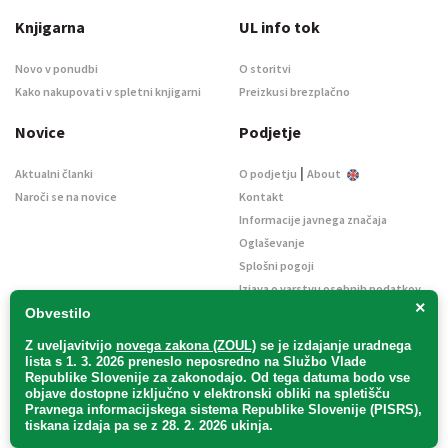
Knjigarna
UL info tok
Novo v ponudbi
O storitvi
Kako nakupovati v spletni knjigarni
Preizkusi brezplačno
Novice
Podjetje
|
Aktualni članki
O podjetju
About
Naroči se na novice
Kontakt
Informacije javnega značaja
Oglaševanje
Splošni pogoji
Izjava o varstvu osebnih podatkov
×
E-dražbe
Obvestilo
Z uveljavitvijo
novega zakona (ZOUL)
se je
izdajanje uradnega
lista s 1. 3. 2026 preneslo
neposredno
na Službo Vlade
Republike Slovenije za zakonodajo
. Od tega datuma bodo vse
objave dostopne izključno v elektronski obliki na spletišču
Pravnega informacijskega sistema Republike Slovenije (PISRS),
Uradni list d. o. o. – v likvidaciji / Vse pravice pridržane.
tiskana izdaja pa se z 28. 2. 2026 ukinja.
Pravna obvestila
/
Piškotki
/ Avtorji:
TriTim spletna agencija
v sodelovanju z