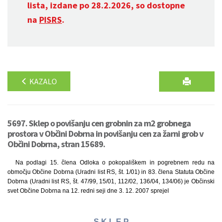
lista, izdane po 28.2.2026, so dostopne
na
PISRS
.
KAZALO
5697. Sklep o povišanju cen grobnin za m2 grobnega
prostora v Občini Dobrna in povišanju cen za žarni grob v
Občini Dobrna, stran 15689.
Na podlagi 15. člena Odloka o pokopališkem in pogrebnem redu na
območju Občine Dobrna (Uradni list RS, št. 1/01) in 83. člena Statuta Občine
Dobrna (Uradni list RS, št. 47/99, 15/01, 112/02, 136/04, 134/06) je Občinski
svet Občine Dobrna na 12. redni seji dne 3. 12. 2007 sprejel
S K L E P