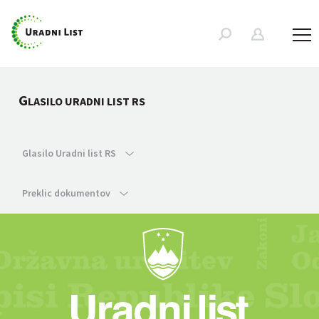
G
LASILO URADNI LIST RS
Glasilo Uradni list RS
Preklic dokumentov