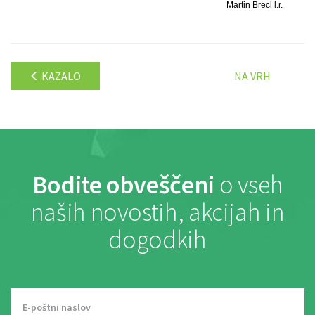
Martin Brecl l.r.
KAZALO
NA VRH
Bodite obveščeni
o vseh
naših novostih, akcijah in
dogodkih