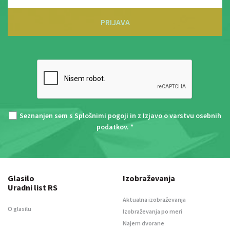
PRIJAVA
Seznanjen sem s
Splošnimi pogoji
in z
Izjavo o varstvu osebnih
podatkov
. *
Glasilo
Izobraževanja
Uradni list RS
Aktualna izobraževanja
O glasilu
Izobraževanja po meri
Najem dvorane