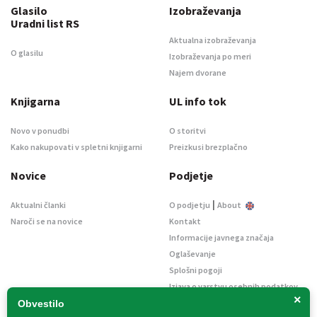
Glasilo
Izobraževanja
Uradni list RS
Aktualna izobraževanja
O glasilu
Izobraževanja po meri
Najem dvorane
Knjigarna
UL info tok
Novo v ponudbi
O storitvi
Kako nakupovati v spletni knjigarni
Preizkusi brezplačno
Novice
Podjetje
|
Aktualni članki
O podjetju
About
Naroči se na novice
Kontakt
Informacije javnega značaja
Oglaševanje
Splošni pogoji
Izjava o varstvu osebnih podatkov
×
E-dražbe
Obvestilo