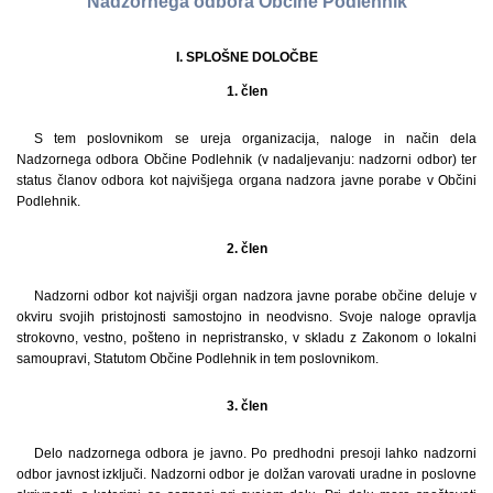
Nadzornega odbora Občine Podlehnik
I. SPLOŠNE DOLOČBE
1. člen
S tem poslovnikom se ureja organizacija, naloge in način dela
Nadzornega odbora Občine Podlehnik (v nadaljevanju: nadzorni odbor) ter
status članov odbora kot najvišjega organa nadzora javne porabe v Občini
Podlehnik.
2. člen
Nadzorni odbor kot najvišji organ nadzora javne porabe občine deluje v
okviru svojih pristojnosti samostojno in neodvisno. Svoje naloge opravlja
strokovno, vestno, pošteno in nepristransko, v skladu z Zakonom o lokalni
samoupravi, Statutom Občine Podlehnik in tem poslovnikom.
3. člen
Delo nadzornega odbora je javno. Po predhodni presoji lahko nadzorni
odbor javnost izključi. Nadzorni odbor je dolžan varovati uradne in poslovne