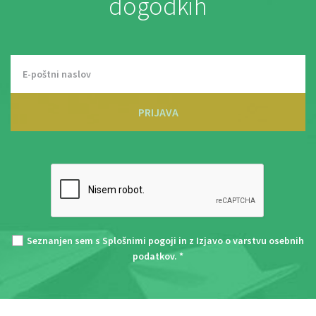
dogodkih
PRIJAVA
Seznanjen sem s
Splošnimi pogoji
in z
Izjavo o varstvu osebnih
podatkov
. *