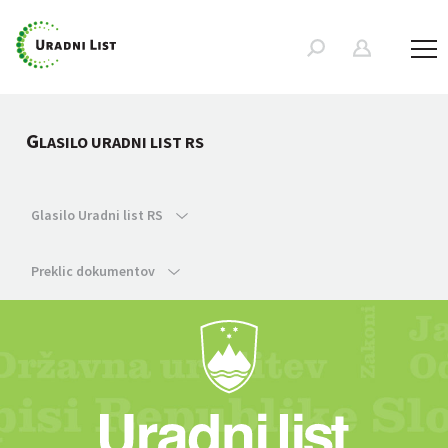
G
LASILO URADNI LIST RS
Glasilo Uradni list RS
Preklic dokumentov