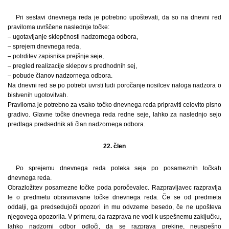
Pri sestavi dnevnega reda je potrebno upoštevati, da so na dnevni red
praviloma uvrščene naslednje točke:
– ugotavljanje sklepčnosti nadzornega odbora,
– sprejem dnevnega reda,
– potrditev zapisnika prejšnje seje,
– pregled realizacije sklepov s predhodnih sej,
– pobude članov nadzornega odbora.
Na dnevni red se po potrebi uvrsti tudi poročanje nosilcev naloga nadzora o
bistvenih ugotovitvah.
Praviloma je potrebno za vsako točko dnevnega reda pripraviti celovito pisno
gradivo. Glavne točke dnevnega reda redne seje, lahko za naslednjo sejo
predlaga predsednik ali član nadzornega odbora.
22. člen
Po sprejemu dnevnega reda poteka seja po posameznih točkah
dnevnega reda.
Obrazložitev posamezne točke poda poročevalec. Razpravljavec razpravlja
le o predmetu obravnavane točke dnevnega reda. Če se od predmeta
oddalji, ga predsedujoči opozori in mu odvzeme besedo, če ne upošteva
njegovega opozorila. V primeru, da razprava ne vodi k uspešnemu zaključku,
lahko nadzorni odbor odloči, da se razprava prekine, neuspešno