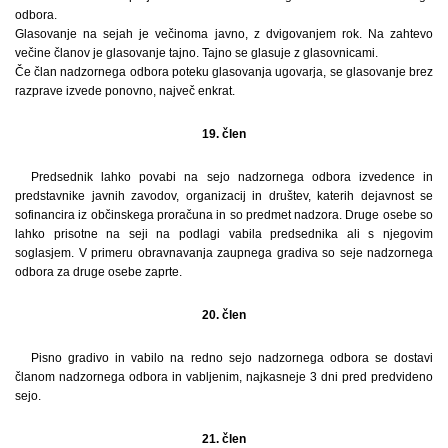
odbora.
Glasovanje na sejah je večinoma javno, z dvigovanjem rok. Na zahtevo
večine članov je glasovanje tajno. Tajno se glasuje z glasovnicami.
Če član nadzornega odbora poteku glasovanja ugovarja, se glasovanje brez
razprave izvede ponovno, največ enkrat.
19. člen
Predsednik lahko povabi na sejo nadzornega odbora izvedence in
predstavnike javnih zavodov, organizacij in društev, katerih dejavnost se
sofinancira iz občinskega proračuna in so predmet nadzora. Druge osebe so
lahko prisotne na seji na podlagi vabila predsednika ali s njegovim
soglasjem. V primeru obravnavanja zaupnega gradiva so seje nadzornega
odbora za druge osebe zaprte.
20. člen
Pisno gradivo in vabilo na redno sejo nadzornega odbora se dostavi
članom nadzornega odbora in vabljenim, najkasneje 3 dni pred predvideno
sejo.
21. člen