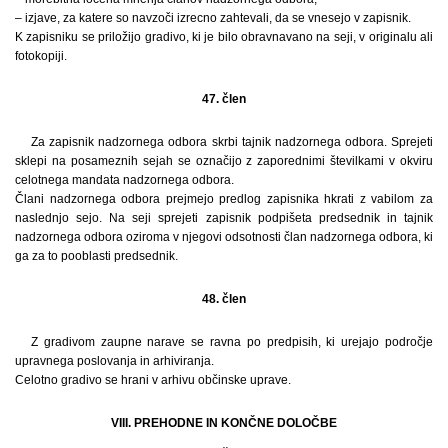
– izjave, za katere so navzoči izrecno zahtevali, da se vnesejo v zapisnik.
K zapisniku se priložijo gradivo, ki je bilo obravnavano na seji, v originalu ali
fotokopiji.
47. člen
Za zapisnik nadzornega odbora skrbi tajnik nadzornega odbora. Sprejeti
sklepi na posameznih sejah se označijo z zaporednimi številkami v okviru
celotnega mandata nadzornega odbora.
Člani nadzornega odbora prejmejo predlog zapisnika hkrati z vabilom za
naslednjo sejo. Na seji sprejeti zapisnik podpišeta predsednik in tajnik
nadzornega odbora oziroma v njegovi odsotnosti član nadzornega odbora, ki
ga za to pooblasti predsednik.
48. člen
Z gradivom zaupne narave se ravna po predpisih, ki urejajo področje
upravnega poslovanja in arhiviranja.
Celotno gradivo se hrani v arhivu občinske uprave.
VIII. PREHODNE IN KONČNE DOLOČBE