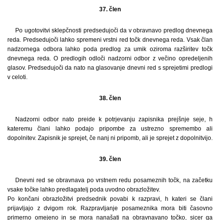
37. člen
Po ugotovitvi sklepčnosti predsedujoči da v obravnavo predlog dnevnega
reda. Predsedujoči lahko spremeni vrstni red točk dnevnega reda. Vsak član
nadzornega odbora lahko poda predlog za umik oziroma razširitev točk
dnevnega reda. O predlogih odloči nadzorni odbor z večino opredeljenih
glasov. Predsedujoči da nato na glasovanje dnevni red s sprejetimi predlogi
v celoti.
38. člen
Nadzorni odbor nato preide k potrjevanju zapisnika prejšnje seje, h
kateremu člani lahko podajo pripombe za ustrezno spremembo ali
dopolnitev. Zapisnik je sprejet, če nanj ni pripomb, ali je sprejet z dopolnitvijo.
39. člen
Dnevni red se obravnava po vrstnem redu posameznih točk, na začetku
vsake točke lahko predlagatelj poda uvodno obrazložitev.
Po končani obrazložitvi predsednik povabi k razpravi, h kateri se člani
prijavljajo z dvigom rok. Razpravljanje posameznika mora biti časovno
primerno omejeno in se mora nanašati na obravnavano točko, sicer ga