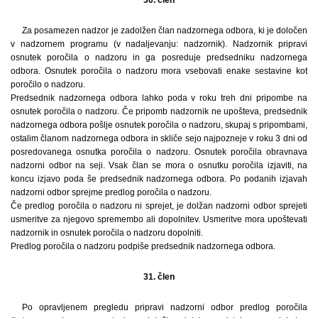
Za posamezen nadzor je zadolžen član nadzornega odbora, ki je določen
v nadzornem programu (v nadaljevanju: nadzornik). Nadzornik pripravi
osnutek poročila o nadzoru in ga posreduje predsedniku nadzornega
odbora. Osnutek poročila o nadzoru mora vsebovati enake sestavine kot
poročilo o nadzoru.
Predsednik nadzornega odbora lahko poda v roku treh dni pripombe na
osnutek poročila o nadzoru. Če pripomb nadzornik ne upošteva, predsednik
nadzornega odbora pošlje osnutek poročila o nadzoru, skupaj s pripombami,
ostalim članom nadzornega odbora in skliče sejo najpozneje v roku 3 dni od
posredovanega osnutka poročila o nadzoru. Osnutek poročila obravnava
nadzorni odbor na seji. Vsak član se mora o osnutku poročila izjaviti, na
koncu izjavo poda še predsednik nadzornega odbora. Po podanih izjavah
nadzorni odbor sprejme predlog poročila o nadzoru.
Če predlog poročila o nadzoru ni sprejet, je dolžan nadzorni odbor sprejeti
usmeritve za njegovo spremembo ali dopolnitev. Usmeritve mora upoštevati
nadzornik in osnutek poročila o nadzoru dopolniti.
Predlog poročila o nadzoru podpiše predsednik nadzornega odbora.
31. člen
Po opravljenem pregledu pripravi nadzorni odbor predlog poročila