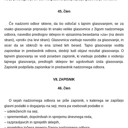
45. člen
Če nadzorni odbor sklene, da bo odločal s tajnim glasovanjem, se za
vsako glasovanje pripravijo tri enako velike glasovnice z žigom nadzornega
odbora, navedbo predlogov sklepov in vpisanima besedama »za« (na desni
strani), »proti« (na levi strani). Glasovnica vsebuje navodilo za glasovanje, in
sicer da se obkroži le ena izmed teh besed. Tajno glasovanje vodita
zapisnikar in predsednik odbora, slednji tudi objavi rezultat glasovanja. O
tajnem glasovanju se vodi poseben zapisnik, ki vsebuje podatke o vodenju
tajnega glasovanja, predlogih sklepov ter ugotovitvah izida glasovanja.
Zapisnik podpišeta zapisnikar in predsednik nadzornega odbora.
VII. ZAPISNIK
46. člen
O sejah nadzornega odbora se piše zapisnik, v katerega se zapišejo
glavni podatki o dogajanju na seji, mora pa vsebovati podatke o:
– udeležencih na seji,
– spremembah, dopolnitvah in sprejemu dnevnega reda,
– razpravljavcih in sprejetih sklepih,
– morebitna ločena mnenja članov nadzornega odbora,