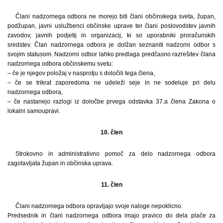
Člani nadzornega odbora ne morejo biti člani občinskega sveta, župan,
podžupan, javni uslužbenci občinske uprave ter člani poslovodstev javnih
zavodov, javnih podjetij in organizacij, ki so uporabniki proračunskih
sredstev. Član nadzornega odbora je dolžan seznaniti nadzorni odbor s
svojim statusom. Nadzorni odbor lahko predlaga predčasno razrešitev člana
nadzornega odbora občinskemu svetu:
– če je njegov položaj v nasprotju s določili tega člena,
– če se trikrat zaporedoma ne udeleži seje in ne sodeluje pri delu
nadzornega odbora,
– če nastanejo razlogi iz določbe prvega odstavka 37.a člena Zakona o
lokalni samoupravi.
10. člen
Strokovno in administrativno pomoč za delo nadzornega odbora
zagotavljata župan in občinska uprava.
11. člen
Člani nadzornega odbora opravljajo svoje naloge nepoklicno.
Predsednik in člani nadzornega odbora imajo pravico do dela plače za