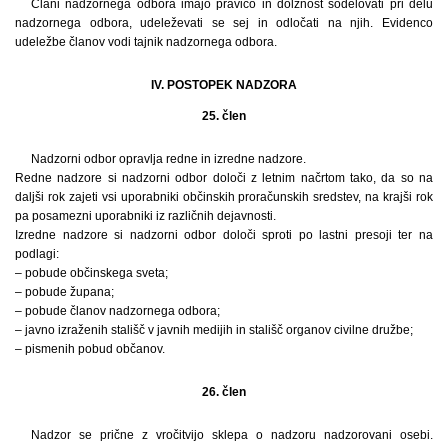
Člani nadzornega odbora imajo pravico in dolžnost sodelovati pri delu
nadzornega odbora, udeleževati se sej in odločati na njih. Evidenco
udeležbe članov vodi tajnik nadzornega odbora.
IV. POSTOPEK NADZORA
25. člen
Nadzorni odbor opravlja redne in izredne nadzore.
Redne nadzore si nadzorni odbor določi z letnim načrtom tako, da so na
daljši rok zajeti vsi uporabniki občinskih proračunskih sredstev, na krajši rok
pa posamezni uporabniki iz različnih dejavnosti.
Izredne nadzore si nadzorni odbor določi sproti po lastni presoji ter na
podlagi:
– pobude občinskega sveta;
– pobude župana;
– pobude članov nadzornega odbora;
– javno izraženih stališč v javnih medijih in stališč organov civilne družbe;
– pismenih pobud občanov.
26. člen
Nadzor se prične z vročitvijo sklepa o nadzoru nadzorovani osebi.