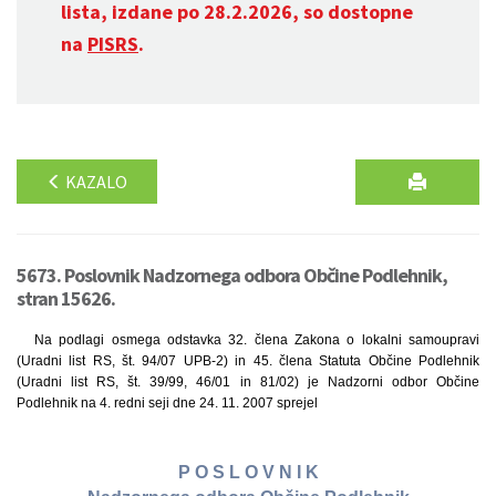
lista, izdane po 28.2.2026, so dostopne
na
PISRS
.
KAZALO
5673. Poslovnik Nadzornega odbora Občine Podlehnik,
stran 15626.
Na podlagi osmega odstavka 32. člena Zakona o lokalni samoupravi
(Uradni list RS, št. 94/07 UPB-2) in 45. člena Statuta Občine Podlehnik
(Uradni list RS, št. 39/99, 46/01 in 81/02) je Nadzorni odbor Občine
Podlehnik na 4. redni seji dne 24. 11. 2007 sprejel
P O S L O V N I K