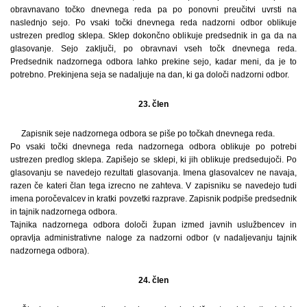
obravnavano točko dnevnega reda pa po ponovni preučitvi uvrsti na
naslednjo sejo. Po vsaki točki dnevnega reda nadzorni odbor oblikuje
ustrezen predlog sklepa. Sklep dokončno oblikuje predsednik in ga da na
glasovanje. Sejo zaključi, po obravnavi vseh točk dnevnega reda.
Predsednik nadzornega odbora lahko prekine sejo, kadar meni, da je to
potrebno. Prekinjena seja se nadaljuje na dan, ki ga določi nadzorni odbor.
23. člen
Zapisnik seje nadzornega odbora se piše po točkah dnevnega reda.
Po vsaki točki dnevnega reda nadzornega odbora oblikuje po potrebi
ustrezen predlog sklepa. Zapišejo se sklepi, ki jih oblikuje predsedujoči. Po
glasovanju se navedejo rezultati glasovanja. Imena glasovalcev ne navaja,
razen če kateri član tega izrecno ne zahteva. V zapisniku se navedejo tudi
imena poročevalcev in kratki povzetki razprave. Zapisnik podpiše predsednik
in tajnik nadzornega odbora.
Tajnika nadzornega odbora določi župan izmed javnih uslužbencev in
opravlja administrativne naloge za nadzorni odbor (v nadaljevanju tajnik
nadzornega odbora).
24. člen