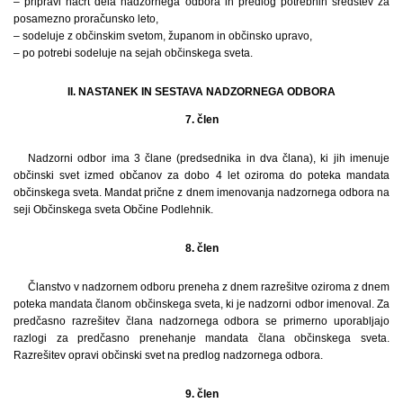
– pripravi načrt dela nadzornega odbora in predlog potrebnih sredstev za
posamezno proračunsko leto,
– sodeluje z občinskim svetom, županom in občinsko upravo,
– po potrebi sodeluje na sejah občinskega sveta.
II. NASTANEK IN SESTAVA NADZORNEGA ODBORA
7. člen
Nadzorni odbor ima 3 člane (predsednika in dva člana), ki jih imenuje
občinski svet izmed občanov za dobo 4 let oziroma do poteka mandata
občinskega sveta. Mandat prične z dnem imenovanja nadzornega odbora na
seji Občinskega sveta Občine Podlehnik.
8. člen
Članstvo v nadzornem odboru preneha z dnem razrešitve oziroma z dnem
poteka mandata članom občinskega sveta, ki je nadzorni odbor imenoval. Za
predčasno razrešitev člana nadzornega odbora se primerno uporabljajo
razlogi za predčasno prenehanje mandata člana občinskega sveta.
Razrešitev opravi občinski svet na predlog nadzornega odbora.
9. člen