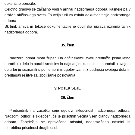
dokončno poročilo.
Celotno gradivo se začasno vodi v arhivu nadzornega odbora, kasneje pa v
arhivih občinskega sveta. To velja tudi za ostalo dokumentacijo nadzornega
odbora.
Skrbnik arhiva in tekoče dokumentacije je občinska uprava oziroma tajnik
nadzornega odbora.
35. člen
Nadzorni odbor mora županu in občinskemu svetu predložiti pisno letno
poročilo o delu in porabi sredstev in najmanj enkrat na leto poročati o svojem
delu ter ju seznaniti s pomembnimi ugotovitvami iz področja svojega dela in
predlagati rešitve za izboljšanje poslovanja.
V. POTEK SEJE
36. člen
Predsednik na začetku seje ugotovi sklepčnost nadzornega odbora.
Nadzorni odbor je sklepčen, če je prisotnih večina vseh članov nadzornega
odbora. Zabeležijo se opravičeno odsotni, neopravičeno odsotni in
morebitna prisotnost drugih oseb.