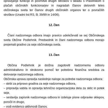
opravljanje funkcije in povrnitve drugih stroškov v skladu s Pravilnikom o
plačah občinskih funkcionarjev in nagradah članov delovnih teles
občinskega sveta ter članov drugih občinskih organov ter o povračilih
stroškov (Uradni list RS, št. 39/99 in 14/06).
12. člen
Člani nadzornega odbora imajo pravico udeleževati se sej Občinskega
sveta Občine Podlehnik. Predsednik in člani nadzornega odbora morajo
prejemati gradivo za seje občinskega sveta.
13. člen
Občina Podlehnik je dolžna zagotoviti nadzornemu odboru
administrativno in strokovno pomoč ter potrebna finančna sredstva za
delovanje nadzornega odbora.
Občinska uprava opravlja naslednje naloge za potrebe nadzornega odbora:
– skrbi za pripravo gradiva za seje nadzornega odbora,
– pripravlja vabila in opravlja tehnično organizacijska dela za sklic in potek
seje,
– sestavlja zapisnik nadzornega odbora in izdeluje pisne odpravke sklepov,
poročil in drugo,
– vodi evidenco aktivnosti članov,