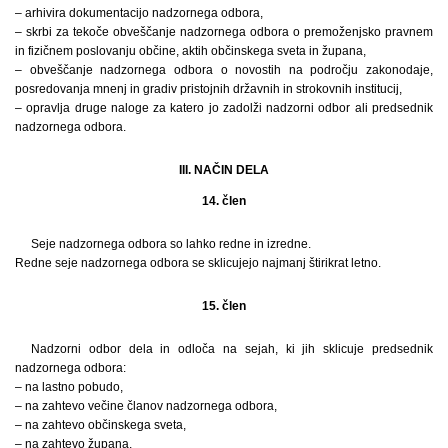
– arhivira dokumentacijo nadzornega odbora,
– skrbi za tekoče obveščanje nadzornega odbora o premoženjsko pravnem
in fizičnem poslovanju občine, aktih občinskega sveta in župana,
– obveščanje nadzornega odbora o novostih na področju zakonodaje,
posredovanja mnenj in gradiv pristojnih državnih in strokovnih institucij,
– opravlja druge naloge za katero jo zadolži nadzorni odbor ali predsednik
nadzornega odbora.
III. NAČIN DELA
14. člen
Seje nadzornega odbora so lahko redne in izredne.
Redne seje nadzornega odbora se sklicujejo najmanj štirikrat letno.
15. člen
Nadzorni odbor dela in odloča na sejah, ki jih sklicuje predsednik
nadzornega odbora:
– na lastno pobudo,
– na zahtevo večine članov nadzornega odbora,
– na zahtevo občinskega sveta,
– na zahtevo župana,