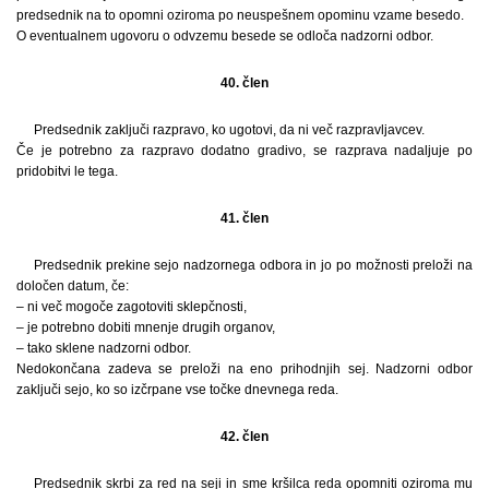
predsednik na to opomni oziroma po neuspešnem opominu vzame besedo.
O eventualnem ugovoru o odvzemu besede se odloča nadzorni odbor.
40. člen
Predsednik zaključi razpravo, ko ugotovi, da ni več razpravljavcev.
Če je potrebno za razpravo dodatno gradivo, se razprava nadaljuje po
pridobitvi le tega.
41. člen
Predsednik prekine sejo nadzornega odbora in jo po možnosti preloži na
določen datum, če:
– ni več mogoče zagotoviti sklepčnosti,
– je potrebno dobiti mnenje drugih organov,
– tako sklene nadzorni odbor.
Nedokončana zadeva se preloži na eno prihodnjih sej. Nadzorni odbor
zaključi sejo, ko so izčrpane vse točke dnevnega reda.
42. člen
Predsednik skrbi za red na seji in sme kršilca reda opomniti oziroma mu