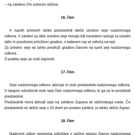
– na zahtevo 5% volivcev občine.
16. člen
V nujnih primerih lahko predsednik skliče izredno sejo nadzornega
odbora. V zahtevi za sklic izredne seje morajo biti navedeni razlogi za izredni
sklic in praviloma priloženo gradivo, o katerem naj se odloča na seji.
Za izredno sejo se lahko predloži gradivo članom na sami seji nadzornega
odbora.
O poteku seje se vodi zapisnik.
17. člen
Seje nadzornega odbora sklicuje in vodi predsednik nadzornega odbora.
V njegovi odsotnosti vodi seje član nadzornega odbora, ki ga za to pooblasti
predsednik.
Predsednik mora sklicati sejo na zahtevo župana ali občinskega sveta. Če
predsednik ne skliče seje v 15 dneh po podani zahtevi, jo lahko skliče župan.
18. člen
Nadzorni odbor sprejema odločitve z večino glasov članov nadzornega