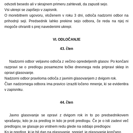
odvzeti besedo ali v skrajnem primeru zahtevati, da zapusti sejo.
Vsi ukrepi se zapišejo v zapisnik.
O morebitnem ugovoru, vloženem v roku 3 dni, odloča nadzorni odbor na
prihodnji seji. Predsednik lahko prekine sejo odbora, če reda na njej ni
mogoče ohraniti s prej navedenimi ukrepi.
VI. ODLOČANJE
43. člen
Nadzorni odbor veljavno odloča z večino opredeljenih glasov. Po končani
razpravi se o predlogu posamezne točke dnevnega reda pripravi sklep in
opravi glasovanje.
Nadzorni odbor praviloma odloča z javnim glasovanjem z dvigom rok.
Član nadzornega odbora ima pravico izraziti ločeno mnenje, ki se evidentira
v zapisniku.
44. člen
Javno glasovanje se opravi z dvigom rok in to po predsednikovem
vprašanju, kdo je za predlog in kdo je proti predlogu. Če je o isti zadevi več
predlogov, se glasuje po vrstnem redu glede na oddajo predlogov.
Ko je predlog, ki je bil dan na glasovanje, sprejet, je glasovanje končano.