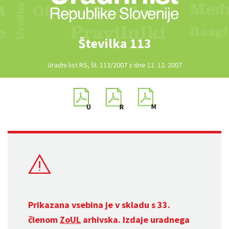
Številka 113
Uradni list RS, št. 113/2007 z dne 11. 12. 2007
Prikazana vsebina je v skladu s 33.
členom
ZoUL
arhivska. Izdaje uradnega