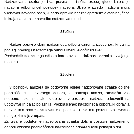
Nadzorovana oseba je tista pravna ali fizična oseba, glede katere je
nadzorni odbor pričel postopek nadzora. Sklep o izvedbi nadzora mora
vsebovati navedbo oseb, ki bodo opravile nadzor, opredelitev vsebine, časa
in kraja nadzora ter navedbo nadzorovane osebe.
27. člen
Nadzor opravijo člani nadzornega odbora oziroma izvedenec, ki ga na
podlagi predloga nadzornega odbora imenuje občinski svet.
Predsednik nadzornega odbora ima pravico in dolžnost spremljati izvajanje
nadzora.
28. člen
V postopku nadzora so odgovorne osebe nadzorovane stranke dolžne
pooblaščencu nadzornega odbora, ki opravlja nadzor, predložiti vso
potrebno dokumentacijo, sodelovati v postopkih nadzora, odgovoriti na
ugotovitve in dajati pojasnila. Pooblaščenec nadzornega odbora, ki opravlja
nadzor, ima pravico zahtevati vse podatke, ki so mu potrebni za izvedbo
naloge, ki mu je zaupana.
Zahtevane podatke je nadzorovana stranka dolžna dostaviti nadzornemu
odboru oziroma pooblaščencu nadzornega odbora v roku petnajstih dni.