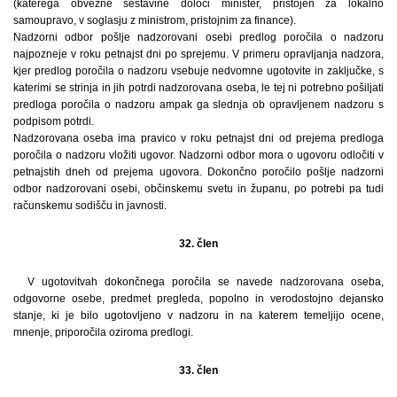
(katerega obvezne sestavine določi minister, pristojen za lokalno
samoupravo, v soglasju z ministrom, pristojnim za finance).
Nadzorni odbor pošlje nadzorovani osebi predlog poročila o nadzoru
najpozneje v roku petnajst dni po sprejemu. V primeru opravljanja nadzora,
kjer predlog poročila o nadzoru vsebuje nedvomne ugotovite in zaključke, s
katerimi se strinja in jih potrdi nadzorovana oseba, le tej ni potrebno pošiljati
predloga poročila o nadzoru ampak ga slednja ob opravljenem nadzoru s
podpisom potrdi.
Nadzorovana oseba ima pravico v roku petnajst dni od prejema predloga
poročila o nadzoru vložiti ugovor. Nadzorni odbor mora o ugovoru odločiti v
petnajstih dneh od prejema ugovora. Dokončno poročilo pošlje nadzorni
odbor nadzorovani osebi, občinskemu svetu in županu, po potrebi pa tudi
računskemu sodišču in javnosti.
32. člen
V ugotovitvah dokončnega poročila se navede nadzorovana oseba,
odgovorne osebe, predmet pregleda, popolno in verodostojno dejansko
stanje, ki je bilo ugotovljeno v nadzoru in na katerem temeljijo ocene,
mnenje, priporočila oziroma predlogi.
33. člen