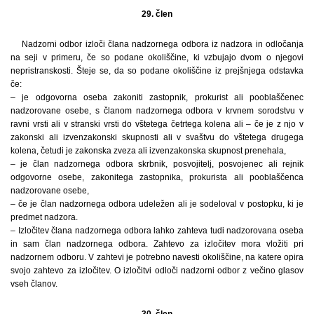
29. člen
Nadzorni odbor izloči člana nadzornega odbora iz nadzora in odločanja
na seji v primeru, če so podane okoliščine, ki vzbujajo dvom o njegovi
nepristranskosti. Šteje se, da so podane okoliščine iz prejšnjega odstavka
če:
– je odgovorna oseba zakoniti zastopnik, prokurist ali pooblaščenec
nadzorovane osebe, s članom nadzornega odbora v krvnem sorodstvu v
ravni vrsti ali v stranski vrsti do vštetega četrtega kolena ali – če je z njo v
zakonski ali izvenzakonski skupnosti ali v svaštvu do vštetega drugega
kolena, četudi je zakonska zveza ali izvenzakonska skupnost prenehala,
– je član nadzornega odbora skrbnik, posvojitelj, posvojenec ali rejnik
odgovorne osebe, zakonitega zastopnika, prokurista ali pooblaščenca
nadzorovane osebe,
– če je član nadzornega odbora udeležen ali je sodeloval v postopku, ki je
predmet nadzora.
– Izločitev člana nadzornega odbora lahko zahteva tudi nadzorovana oseba
in sam član nadzornega odbora. Zahtevo za izločitev mora vložiti pri
nadzornem odboru. V zahtevi je potrebno navesti okoliščine, na katere opira
svojo zahtevo za izločitev. O izločitvi odloči nadzorni odbor z večino glasov
vseh članov.
30. člen