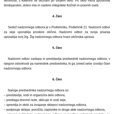
skrivnosti, s katerimi se seznani pri svojem delu. Pri delu mora spoštovati
dostojanstvo, dobro ime in osebno integriteto fizičnih in pravnih oseb.
4. člen
Sedež nadzornega odbora je v Podlehniku, Podlehnik 21. Nadzorni odbor
za seje uporablja prostore občine. Nadzorni odbor za svoja pisanja
uporablja svoj žig. Žig nadzornega odbora hrani občinska uprava.
5. člen
Nadzorni odbor zastopa in predstavlja predsednik nadzornega odbora, v
njegovi odsotnosti pa namestnik predsednika, ki ga izmed sebe izvolijo člani
nadzornega odbora.
6. člen
Naloge predsednika nadzornega odbora so:
– predstavlja, vodi in organizira delo odbora,
– predlaga dnevne rede, sklicuje in vodi seje,
– spremlja in skrbi za izvajanje sklepov nadzornega odbora,
– podpisuje sklepe, poročila, zapisnike in druge akte nadzornega odbora,