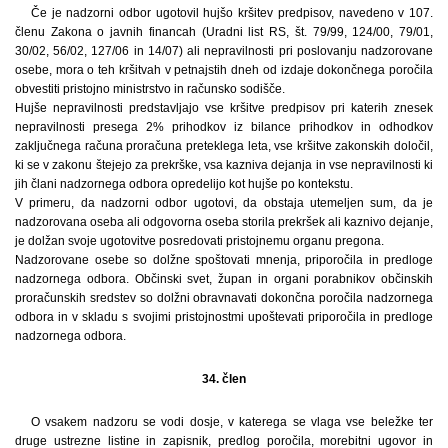
Če je nadzorni odbor ugotovil hujšo kršitev predpisov, navedeno v 107.
členu Zakona o javnih financah (Uradni list RS, št. 79/99, 124/00, 79/01,
30/02, 56/02, 127/06 in 14/07) ali nepravilnosti pri poslovanju nadzorovane
osebe, mora o teh kršitvah v petnajstih dneh od izdaje dokončnega poročila
obvestiti pristojno ministrstvo in računsko sodišče.
Hujše nepravilnosti predstavljajo vse kršitve predpisov pri katerih znesek
nepravilnosti presega 2% prihodkov iz bilance prihodkov in odhodkov
zaključnega računa proračuna preteklega leta, vse kršitve zakonskih določil,
ki se v zakonu štejejo za prekrške, vsa kazniva dejanja in vse nepravilnosti ki
jih člani nadzornega odbora opredelijo kot hujše po kontekstu.
V primeru, da nadzorni odbor ugotovi, da obstaja utemeljen sum, da je
nadzorovana oseba ali odgovorna oseba storila prekršek ali kaznivo dejanje,
je dolžan svoje ugotovitve posredovati pristojnemu organu pregona.
Nadzorovane osebe so dolžne spoštovati mnenja, priporočila in predloge
nadzornega odbora. Občinski svet, župan in organi porabnikov občinskih
proračunskih sredstev so dolžni obravnavati dokončna poročila nadzornega
odbora in v skladu s svojimi pristojnostmi upoštevati priporočila in predloge
nadzornega odbora.
34. člen
O vsakem nadzoru se vodi dosje, v katerega se vlaga vse beležke ter
druge ustrezne listine in zapisnik, predlog poročila, morebitni ugovor in