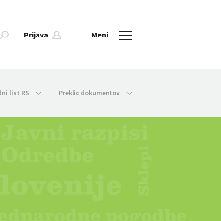
Prijava
Meni
dni list RS
Preklic dokumentov