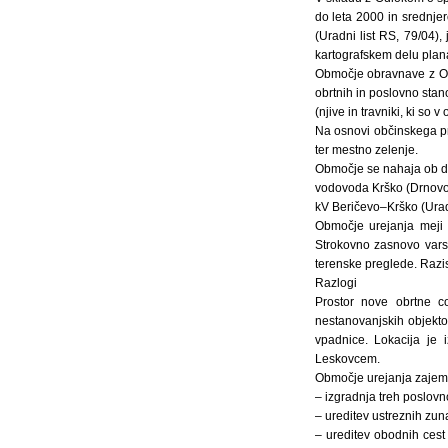
do leta 2000 in srednj
(Uradni list RS, 79/04)
kartografskem delu plan
Območje obravnave z OP
obrtnih in poslovno stan
(njive in travniki, ki so
Na osnovi občinskega pr
ter mestno zelenje.
Območje se nahaja ob dr
vodovoda Krško (Drnovo 
kV Beričevo–Krško (Uradni
Območje urejanja meji 
Strokovno zasnovo vars
terenske preglede. Razis
Razlogi
Prostor nove obrtne c
nestanovanjskih objekto
vpadnice. Lokacija je
Leskovcem.
Območje urejanja zajema 
– izgradnja treh poslov
– ureditev ustreznih zuna
– ureditev obodnih cest