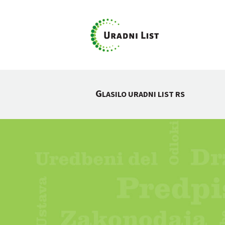
G
LASILO URADNI LIST RS