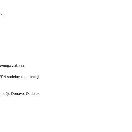
ni;
ljavnega zakona.
PPN sodelovati naslednji
 območje Donave, Oddelek