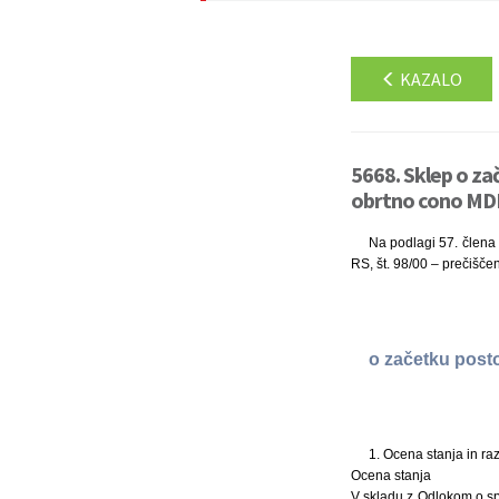
KAZALO
5668. Sklep o z
obrtno cono MDB 
Na podlagi 57. člena 
RS, št. 98/00 – prečišče
o začetku post
1. Ocena stanja in r
Ocena stanja
V skladu z Odlokom o s