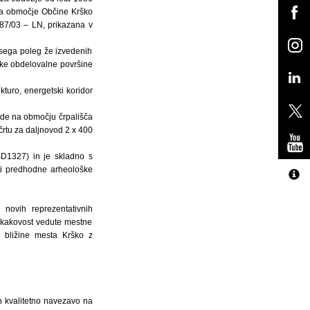
za območje Občine Krško
O87/03 – LN, prikazana v
sega poleg že izvedenih
jske obdelovalne površine
turo, energetski koridor
ode na območju črpališča
rtu za daljnovod 2 x 400
ŠD1327) in je skladno s
ti predhodne arheološke
novih reprezentativnih
a kakovost vedute mestne
 bližine mesta Krško z
n kvalitetno navezavo na