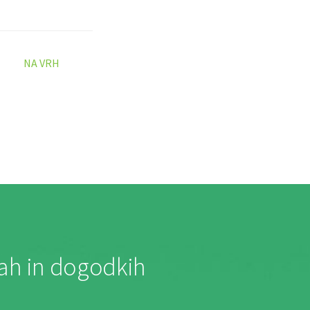
NA VRH
jah in dogodkih