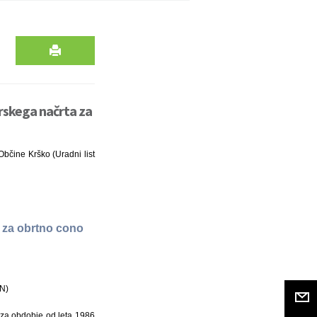
rskega načrta za
Občine Krško (Uradni list
 za obrtno cono
PN)
za obdobje od leta 1986