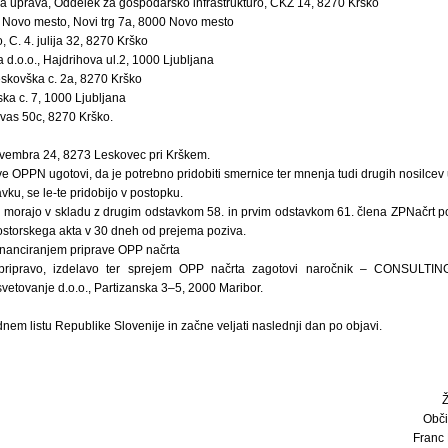
a uprava, Oddelek za gospodarsko infrastrukturo, CKŽ 14, 8270 Krško
 Novo mesto, Novi trg 7a, 8000 Novo mesto
, C. 4. julija 32, 8270 Krško
 d.o.o., Hajdrihova ul.2, 1000 Ljubljana
skovška c. 2a, 8270 Krško
ska c. 7, 1000 Ljubljana
 vas 50c, 8270 Krško.
ovembra 24, 8273 Leskovec pri Krškem.
e OPPN ugotovi, da je potrebno pridobiti smernice ter mnenja tudi drugih nosilcev u
vku, se le-te pridobijo v postopku.
ra morajo v skladu z drugim odstavkom 58. in prvim odstavkom 61. člena ZPNačrt p
ostorskega akta v 30 dneh od prejema poziva.
financiranjem priprave OPP načrta
 pripravo, izdelavo ter sprejem OPP načrta zagotovi naročnik – CONSULTI
n svetovanje d.o.o., Partizanska 3–5, 2000 Maribor.
dnem listu Republike Slovenije in začne veljati naslednji dan po objavi.
Obči
Franc 