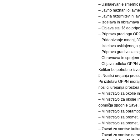
– Usklajevanje smernic
– Javno naznanilo javne
– Javna razgrnitev in j
– Izdelava in obravnava
– Objava stališč do prip
– Priprava predloga OP
– Pridobivanje mnenj, 30
– Izdelava usklajenega
– Priprava gradiva za se
– Obravnava in sprejem
– Objava odloka OPPN v
Kolikor bo potrebno izve
5. Nosilci urejanja prost
Pri izdelavi OPPN moraj
nosilci urejanja prostora
– Ministrstvo za okolje i
– Ministrstvo za okolje
območja spodnje Save, 
– Ministrstvo za obrambo
– Ministrstvo za promet, 
– Ministrstvo za promet
– Zavod za varstvo kult
– Zavod za varstvo nara