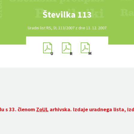
Številka 113
Uradni list RS, št. 113/2007 z dne 11. 12. 2007
du s 33. členom
ZoUL
arhivska. Izdaje uradnega lista, iz