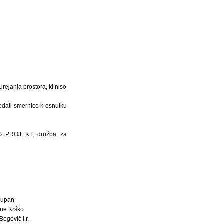
rejanja prostora, ki niso
odati smernice k osnutku
NG PROJEKT, družba za
Župan
ne Krško
Bogovič l.r.