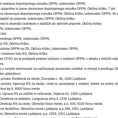
 in izdelava dopolnjenega osnutka OPPN, izdelovalec OPPN;
 razgrnitve in javne obravnave dopolnjenega osnutka OPPN, Občina Krško, 7 dni
avna obravnava dopolnjenega osnutka OPPN, Občina Krško, izdelovalec OPPN, 30 d
 stališč do pripomb, izdelovalec OPPN, Občina Krško;
omb in obvestilo lastnikom o stališčih do njihovih pripomb, Občina Krško;
PN, izdelovalec OPPN;
 dni;
 predloga OPPN, izdelovalec OPPN;
jo OS, Občina Krško;
 odloka OPPN na OS, Občina Krško, izdelovalec OPPN;
 Uradnem listu RS, Občina Krško.
sti CPVO, bo ta postopek potekal sočasno z izdelavo OPPN, v skladu z določili ve
ora
o s svojimi smernicami za načrtovanje prostorske ureditve in mnenji k predlogu O
 ter udeleženci:
n prostor, Direktorat za okolje, Dunajska c. 48, 1000 Ljubljana
 in prostor, Agencija RS za okolje, Urad za upravljanje z vodami, Sektor za vodno
Novi trg 9, 8000 Novo mesto
, Uprava RS za zaščito in reševanje, Vojkova 61, 1000 Ljubljana
Direktorat za letalstvo, Langusova ulica 4, 1535 Ljubljana
, Direkcija RS za ceste, Območje Novo mesto, p.p. 630, 8104 Novo mesto
urne dediščine, Območna enota Ljubljana, p.p.398, 1001 Ljubljana
ve, Območna enota Ljubljana, p.p. 1503, 1001 Ljubljana