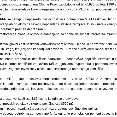
eročnega družbenega plana Občine Krško za obdobje od leta 1986 do leta 1990 
, je planirana izdelava lokacijskega načrta obrtna cona MDB – jug, pod oznako 
a.
PN se nahaja v neposredni bližini obstoječe obrtne cone MDB Leskovec, ter ob
ovanjskih objektov na severu, nepozidana stavbna zemljišča, ki so v naravi kmeti
 v obcestnem pasu že degradirani).
ostorskega plana je območje namenjeno za obrtne dejavnosti, prometno infrastruk
žavni glavni cesti, v širšem vodovarstvenem območju (cona 3) podzemne pitne v
in Brege) ter (del) pod koridorji daljnovodov – Uredba o državnem lokacijskem nač
 list RS, št. 5/06).
na enoto arheološke dediščine Žadovinek – Arheološko najdišče Petrovce (E
tva kulturne dediščine za Občino Krško (Ljubljana, avgust 2001) potrebno izves
kave zagotovi investitor v okvirju infrastrukturnega opremljanja zemljišča.
one MDB – jug predstavlja neposreden vhod v mesto Krško in z izgradnjo 
v, ki sodijo zunaj strnjene pozidave starega mestnega jedra, bistveno spreminj
 izredno primerna za trgovsko dejavnost zaradi ugodne prometne povezave in
prostor velikosti cca 4,85 ha, na katerih se predvideva:
no-trgovskih objektov s skupno površino cca 8500 m2,
njih površin (parkirišča, cestno omrežje, zelene površine, dostopi ...),
 v obsegu potrebnim za neovirano funkcioniranje prometa, kar pomeni obvezno i