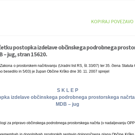
KOPIRAJ POVEZAVO
ačetku postopka izdelave občinskega podrobnega prosto
– jug, stran 15620.
Zakona o prostorskem načrtovanju (Uradni list RS, št. 33/07) ter 35. člena Statuta 
no besedilo in 5/03) je župan Občine Krško dne 30. 11. 2007 sprejel
S K L E P
opka izdelave občinskega podrobnega prostorskega načrta
MDB – jug
azlogi za pripravo občinskega podrobnega prostorskega načrta (v nadaljevanju OP
premembah in dopolnitvah prostorskih sestavin dolgoročnega plana Občine Krško 