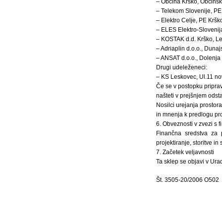
– Občina Krško, Občinsk
– Telekom Slovenije, PE
– Elektro Celje, PE Krško
– ELES Elektro-Slovenija
– KOSTAK d.d. Krško, Le
– Adriaplin d.o.o., Dunaj
– ANSAT d.o.o., Dolenja
Drugi udeleženeci:
– KS Leskovec, Ul.11 n
Če se v postopku priprav
našteti v prejšnjem odsta
Nosilci urejanja prosto
in mnenja k predlogu pr
6. Obveznosti v zvezi s 
Finančna sredstva za
projektiranje, storitve i
7. Začetek veljavnosti
Ta sklep se objavi v Ura
Št. 3505-20/2006 O502