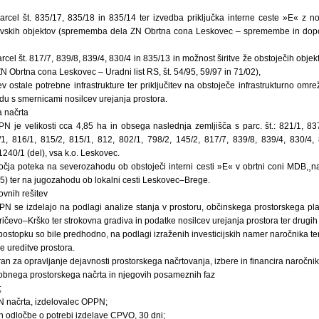
parcel št. 835/17, 835/18 in 835/14 ter izvedba priključka interne ceste »E« z 
vskih objektov (sprememba dela ZN Obrtna cona Leskovec – spremembe in dopolni
rcel št. 817/7, 839/8, 839/4, 830/4 in 835/13 in možnost širitve že obstoječih obje
Obrtna cona Leskovec – Uradni list RS, št. 54/95, 59/97 in 71/02),
v ostale potrebne infrastrukture ter priključitev na obstoječe infrastrukturno omre
du s smernicami nosilcev urejanja prostora.
 načrta
 je velikosti cca 4,85 ha in obsega naslednja zemljišča s parc. št.: 821/1, 837
1, 816/1, 815/2, 815/1, 812, 802/1, 798/2, 145/2, 817/7, 839/8, 839/4, 830/4,
1240/1 (del), vsa k.o. Leskovec.
čja poteka na severozahodu ob obstoječi interni cesti »E« v obrtni coni MDB,¸n
5) ter na jugozahodu ob lokalni cesti Leskovec–Brege.
ovnih rešitev
PN se izdelajo na podlagi analize stanja v prostoru, občinskega prostorskega p
ičevo–Krško ter strokovna gradiva in podatke nosilcev urejanja prostora ter drugih
V postopku so bile predhodno, na podlagi izraženih investicijskih namer naročnika te
e ureditve prostora.
riran za opravljanje dejavnosti prostorskega načrtovanja, izbere in financira naročnik
robnega prostorskega načrta in njegovih posameznih faz
;
 načrta, izdelovalec OPPN;
n odločbe o potrebi izdelave CPVO, 30 dni;