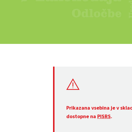
Prikazana vsebina je v skla
dostopne na
PISRS
.