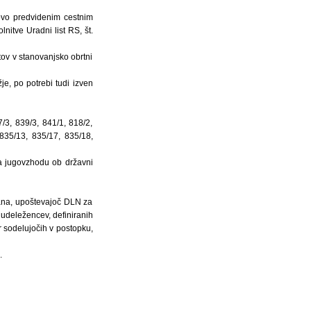
novo predvidenim cestnim
tve Uradni list RS, št.
ktov v stanovanjsko obrtni
žje, po potrebi tudi izven
/3, 839/3, 841/1, 818/2,
 835/13, 835/17, 835/18,
a jugovzhodu ob državni
lana, upoštevajoč DLN za
 udeležencev, definiranih
r sodelujočih v postopku,
.