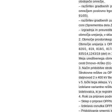
obstoječe omrežje,
– razširitev gradbenih 
omrežjem poslovno trgo
91/05),
– razširitev gradbenih pa
coni (Sprememba dela ZN 
– izgradnja in preuredite
območja urejanja, v skla
2. Območje prostorskega
Območje urejanja s OPPN
820/1, 819, 818/1, 817/
835/14,1243/18 (del) in 
Meja ureditvenega obmo
cesti Drnovo–Krško (G1-
3. Način pridobitve strok
Strokovne rešitve za OP
daljnovod 2 x 400 kV Ber
v 5. točki tega sklepa. 
izdelane variantne rešitv
Izdelovalca, ki je regist
4. Roki za pripravo pod
– Sklep o pripravi OPPN
– Izdelava osnutka OPPN
– Pridobivanje smernic i