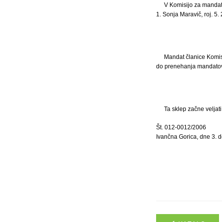
V Komisijo za mandat
1. Sonja Maravič, roj. 5. 
Mandat članice Komis
do prenehanja mandatov 
Ta sklep začne veljat
Št. 012-0012/2006
Ivančna Gorica, dne 3.