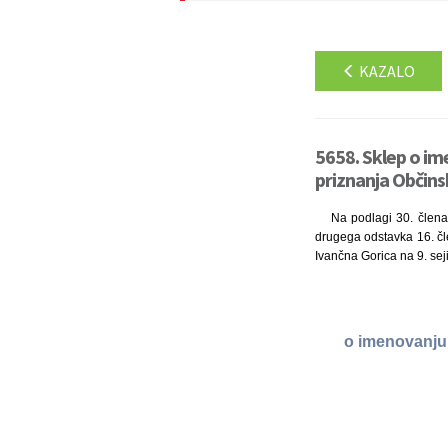
KAZALO
5658. Sklep o im
priznanja Občins
Na podlagi 30. člena
drugega odstavka 16. čle
Ivančna Gorica na 9. sej
o imenovanju 