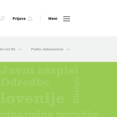
Prijava
Meni
dni list RS
Preklic dokumentov