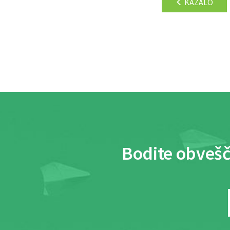
KAZALO
Bodite obvešč