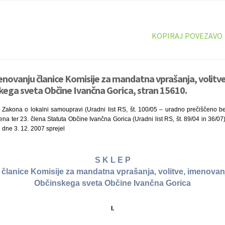
KOPIRAJ POVEZAVO
enovanju članice Komisije za mandatna vprašanja, volitve
kega sveta Občine Ivančna Gorica, stran 15610.
 Zakona o lokalni samoupravi (Uradni list RS, št. 100/05 – uradno prečiščeno be
na ter 23. člena Statuta Občine Ivančna Gorica (Uradni list RS, št. 89/04 in 36/07
i dne 3. 12. 2007 sprejel
S K L E P
članice Komisije za mandatna vprašanja, volitve, imenovanj
Občinskega sveta Občine Ivančna Gorica
I.