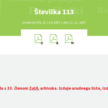
Številka 113
Uradni list RS, št. 113/2007 z dne 11. 12. 2007
du s 33. členom
ZoUL
arhivska. Izdaje uradnega lista, iz