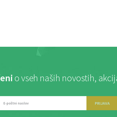
eni
o vseh naših novostih, akci
PRIJAVA