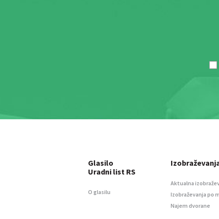
Glasilo
Izobraževanj
Uradni list RS
Aktualna izobraže
O glasilu
Izobraževanja po 
Najem dvorane