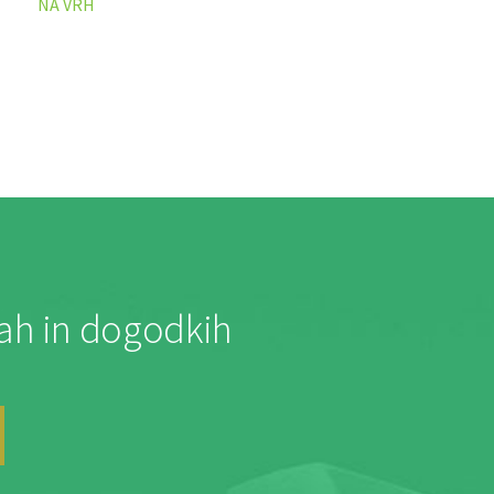
NA VRH
jah in dogodkih