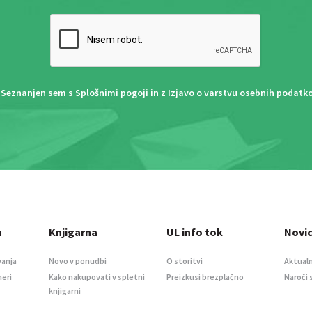
Seznanjen sem s
Splošnimi pogoji
in z
Izjavo o varstvu osebnih podatk
a
Knjigarna
UL info tok
Novi
vanja
Novo v ponudbi
O storitvi
Aktualn
meri
Kako nakupovati v spletni
Preizkusi brezplačno
Naroči 
knjigarni