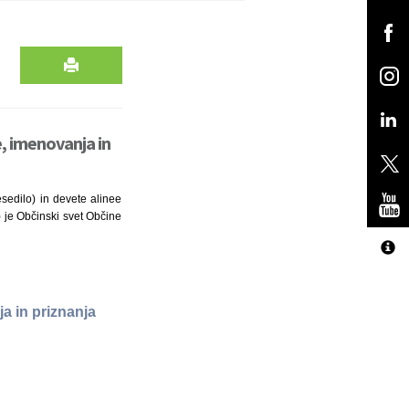
, imenovanja in
sedilo) in devete alinee
) je Občinski svet Občine
a in priznanja