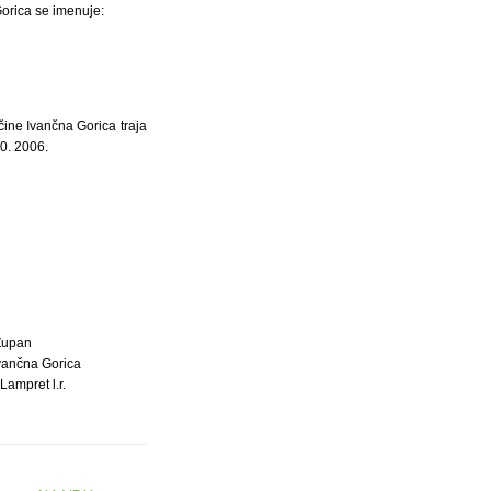
orica se imenuje:
ine Ivančna Gorica traja
0. 2006.
Župan
vančna Gorica
Lampret l.r.