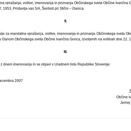
na vprašanja, volitve, imenovanja in priznanja Občinskega sveta Občine Ivančna G
2. 1953, Pristavlja vas 5/A, Šentvid pri Stični – članica.
II.
ije za mandatna vprašanja, volitve, imenovanja in priznanja Občinskega sveta Obč
članom Občinskega sveta Občine Ivančna Gorica, izvoljenih na volitvah dne 22. 1
III.
i z dnem imenovanja in se objavi v Uradnem listu Republike Slovenije.
 decembra 2007
Občine I
Jernej 