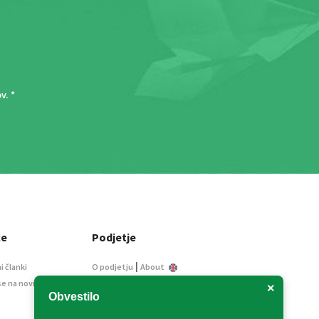
ov
. *
ce
Podjetje
|
i članki
O podjetju
About
se na novice
Kontakt
×
Obvestilo
Informacije javnega
značaja