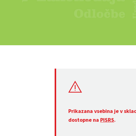
Prikazana vsebina je v skla
dostopne na
PISRS
.