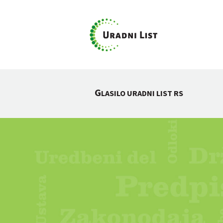
G
LASILO URADNI LIST RS