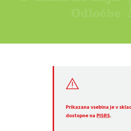
Prikazana vsebina je v skla
dostopne na
PISRS
.