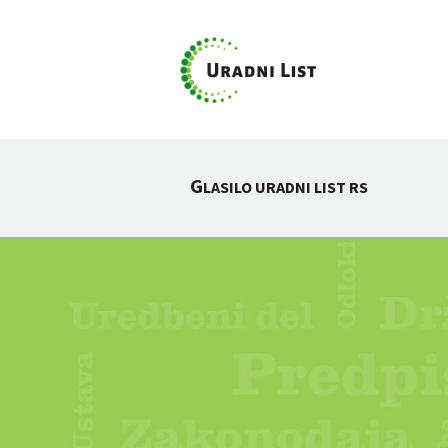
G
LASILO URADNI LIST RS