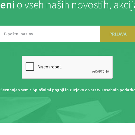
eni
o vseh naših novostih, akci
PRIJAVA
Seznanjen sem s
Splošnimi pogoji
in z
Izjavo o varstvu osebnih podatk