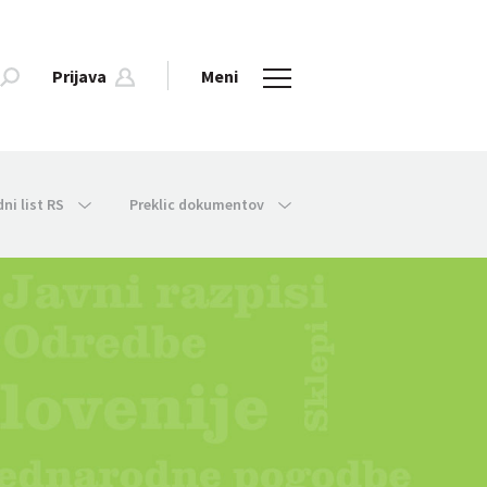
Prijava
Meni
dni list RS
Preklic dokumentov