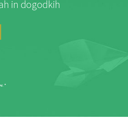
jah in dogodkih
ov
. *