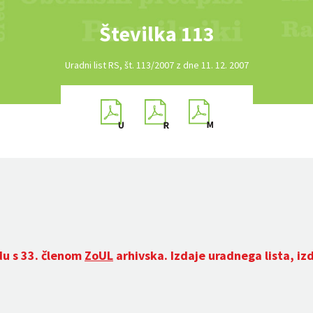
Številka 113
Uradni list RS, št. 113/2007 z dne 11. 12. 2007
du s 33. členom
ZoUL
arhivska. Izdaje uradnega lista, iz