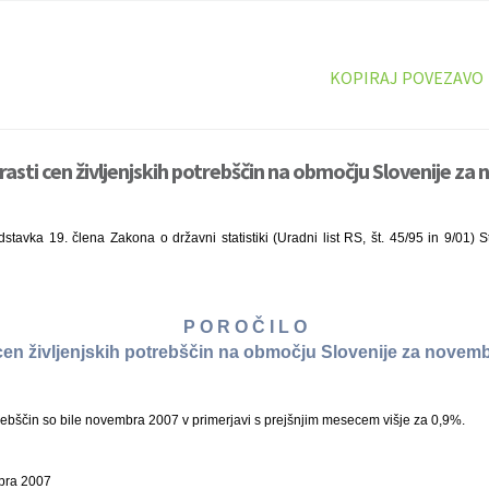
KOPIRAJ POVEZAVO
 rasti cen življenjskih potrebščin na območju Slovenije z
tavka 19. člena Zakona o državni statistiki (Uradni list RS, št. 45/95 in 9/01) S
P O R O Č I L O
 cen življenjskih potrebščin na območju Slovenije za novem
rebščin so bile novembra 2007 v primerjavi s prejšnjim mesecem višje za 0,9%.
mbra 2007