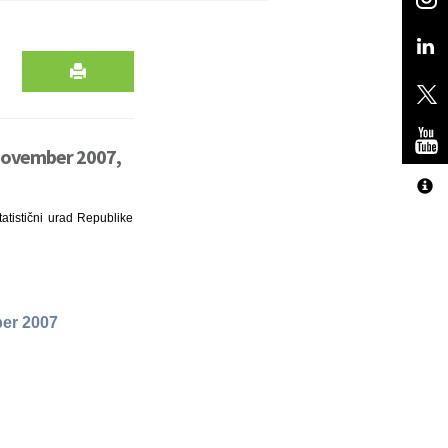
a november 2007,
tatistični urad Republike
ber 2007