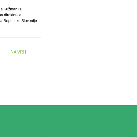
a Križman l.r.
a direktorica
da Republike Slovenije
NA VRH