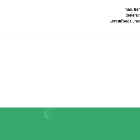
mag. Iren
generaln
Statističnega ura