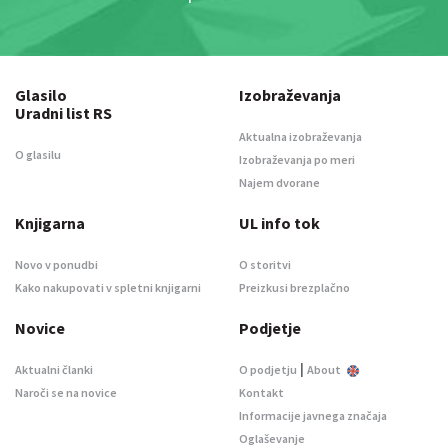
Glasilo
Izobraževanja
Uradni list RS
Aktualna izobraževanja
O glasilu
Izobraževanja po meri
Najem dvorane
Knjigarna
UL info tok
Novo v ponudbi
O storitvi
Kako nakupovati v spletni knjigarni
Preizkusi brezplačno
Novice
Podjetje
|
Aktualni članki
O podjetju
About
Naroči se na novice
Kontakt
Informacije javnega značaja
Oglaševanje