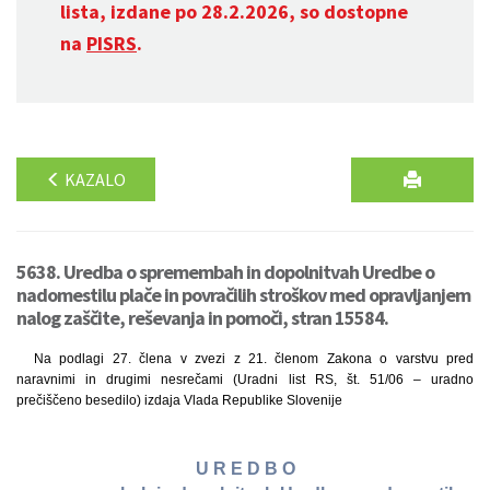
lista, izdane po 28.2.2026, so dostopne
na
PISRS
.
KAZALO
5638. Uredba o spremembah in dopolnitvah Uredbe o
nadomestilu plače in povračilih stroškov med opravljanjem
nalog zaščite, reševanja in pomoči, stran 15584.
Na podlagi 27. člena v zvezi z 21. členom Zakona o varstvu pred
naravnimi in drugimi nesrečami (Uradni list RS, št. 51/06 – uradno
prečiščeno besedilo) izdaja Vlada Republike Slovenije
U R E D B O