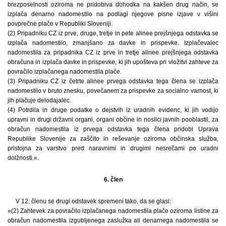
brezposelnosti oziroma ne pridobiva dohodka na kakšen drug način, se
izplača denarno nadomestilo na podlagi njegove pisne izjave v višini
povprečne plače v Republiki Sloveniji.
(2) Pripadniku CZ iz prve, druge, tretje in pete alinee prejšnjega odstavka se
izplača nadomestilo, zmanjšano za davke in prispevke. Izplačevalec
nadomestila za pripadnika CZ iz prve in tretje alinee prejšnjega odstavka
obračuna in izplača davke in prispevke, ki jih upošteva pri vložitvi zahteve za
povračilo izplačanega nadomestila plače.
(3) Pripadniku CZ iz četrte alinee prvega odstavka tega člena se izplača
nadomestilo v bruto znesku, povečanem za prispevke za socialno varnost, ki
jih plačuje delodajalec.
(4) Potrdila in druge podatke o dejstvih iz uradnih evidenc, ki jih vodijo
upravni in drugi državni organi, organi občine in nosilci javnih pooblastil, za
obračun nadomestila iz prvega odstavka tega člena pridobi Uprava
Republike Slovenije za zaščito in reševanje oziroma občinska služba,
pristojna za varstvo pred naravnimi in drugimi nesrečami po uradni
dolžnosti.«.
6. člen
V 12. členu se drugi odstavek spremeni tako, da se glasi:
»(2) Zahtevek za povračilo izplačanega nadomestila plače oziroma listine za
obračun nadomestila izgubljenega zaslužka ali denarnega nadomestila se