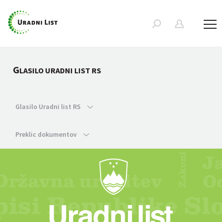
G
LASILO URADNI LIST RS
Glasilo Uradni list RS
Preklic dokumentov