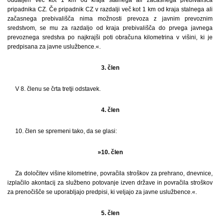
pripadnika CZ. Če pripadnik CZ v razdalji več kot 1 km od kraja stalnega ali
začasnega prebivališča nima možnosti prevoza z javnim prevoznim
sredstvom, se mu za razdaljo od kraja prebivališča do prvega javnega
prevoznega sredstva po najkrajši poti obračuna kilometrina v višini, ki je
predpisana za javne uslužbence.«.
3. člen
V 8. členu se črta tretji odstavek.
4. člen
10. člen se spremeni tako, da se glasi:
»10. člen
Za določitev višine kilometrine, povračila stroškov za prehrano, dnevnice,
izplačilo akontacij za službeno potovanje izven države in povračila stroškov
za prenočišče se uporabljajo predpisi, ki veljajo za javne uslužbence.«.
5. člen