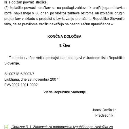
ki je dolžan povrniti stroške.
(2) Izplačilo povračil stroškov se na podlagi zahteve iz prejšnjega odstavka
izvrši najkasneje v 30 dneh po vložitvi zahteve oziroma ob izplačilu drugih
prejemkov v skladu s predpisi o izvrševanju proračuna Republike Slovenije
tako, da se praviloma stroški nakažejo na osebni račun upravičenca.«.
KONČNA DOLOČBA
9. člen
Ta uredba začne veljati petnajsti dan po objavi v Uradnem listu Republike
Slovenije.
Št. 00718-6/2007/7
Ljubljana, dne 28. novembra 2007
EVA 2007-1911-0002
Vlada Republike Slovenije
Janez Janša l.r.
Predsednik
Obrazec R-1: Zahtevek za nadomestilo izgubljenega zaslužka za