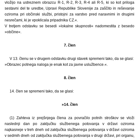
vložijo na ustreznem obrazcu R-1, R-2, R-3, R-4 ali R-5, ki so kot priloga
sestavni del te uredbe, Upravi Republike Slovenije za zaščito in reševanje
oziroma pri občinski službi, pristojni za varstvo pred naravnimi in drugimi
nesrečami, ki je vpoklicala pripadnika CZ.«.
V tretjem odstavku se besedi »lokalne skupnosti« nadomestita z besedo
»občine«.
7. člen
V 13. členu se v drugem odstavku drugi stavek spremeni tako, da se glasi:
»Obrazec potnega naloga je enak kot za javne uslužbence.«.
8. člen
14. člen se spremeni tako, da se glasi:
»14. člen
(1) Zahteva iz prejšnjega člena za povračilo potnih stroškov se vloži
naslednji dan po zaključku službenega potovanja v državi oziroma
najkasneje v treh dneh od zaključka službenega potovanja v državi oziroma
v sedmih dneh od zaključka službenega potovanja v drugi državi, pri organu,