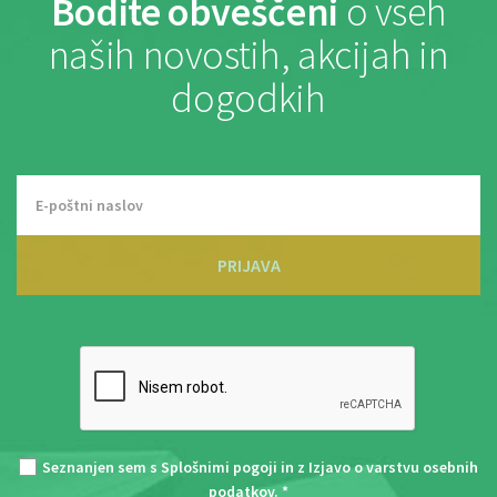
Bodite obveščeni
o vseh
naših novostih, akcijah in
dogodkih
PRIJAVA
Seznanjen sem s
Splošnimi pogoji
in z
Izjavo o varstvu osebnih
podatkov
. *