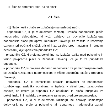
11. člen se spremeni tako, da se glasi:
»11. člen
(1) Nadomestila plače se izplačujejo na naslednji način:
– pripadniku CZ, ki je v delovnem razmerju, izplača nadomestilo plače
neposredno delodajalec, ki vloži zahtevo za povračilo izplačanega
nadomestila plače pri Upravi Republike Slovenije za zaščito in reševanje
oziroma pri občinski službi, pristojni za varstvo pred naravnimi in drugimi
nesrečami, ki je vpoklicala pripadnika CZ;
– pripadniku CZ, ki prejema pokojnino, se izplača razlika med pokojnino in
višino povprečne plače v Republiki Sloveniji, če je to za pripadnika
ugodneje;
– pripadniku CZ, ki prejema denarno nadomestilo za primer brezposelnosti,
se izplača razlika med nadomestilom in višino povprečne plače v Republiki
Sloveniji;
– pripadniku CZ, ki samostojno opravlja dejavnost, se nadomestilo
izgubljenega zaslužka obračuna in izplača v višini bruto zavarovalne
osnove, od katere je pripadnik CZ obračunal in plačal prispevek za
pokojninsko in invalidsko zavarovanje za mesec pred prejemom poziva;
– pripadniku CZ, ki ni v delovnem razmerju, ne opravlja samostojne
dejavnosti, ne prejema pokojnine ali denarnega nadomestila zaradi