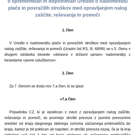
o spremembah in dopolnitvah Uredbe o nadomestilu
plače in povračilih stroškov med opravljanjem nalog
zaščite, reševanja in pomoči
1. člen
V Uredbi o nadomestilu plače in povračilih stroškov med opravljanjem
nalog zaščite, reševanja in pomoči (Uradni list RS, št. 48/99) se v 5. členu v
drugem odstavku besede »delavce v državni upravi« nadomestijo z
besedama »javne uslužbence«.
2. člen
Za 7. členom se doda nov 7.a člen, ki se glasi:
»7.a člen
Pripadniku CZ, ki je vpoklican v zvezi z opravljanjem nalog zaščite,
reševanja in pomoči, se povrnejo stroški prevoza z javnimi prevoznimi
sredstvi od kraja njegovega stalnega oziroma začasnega prebivališča do
kraja, kamor je bil poklican ali napoten, in stroški prevoza nazaj, če je ta kraj
oddaljen več kot 1 km od kraja stalnega ali začasnega prebivališča