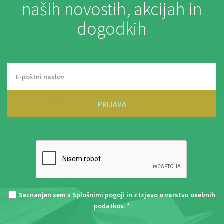
naših novostih, akcijah in
dogodkih
PRIJAVA
Seznanjen sem s
Splošnimi pogoji
in z
Izjavo o varstvu osebnih
podatkov
. *