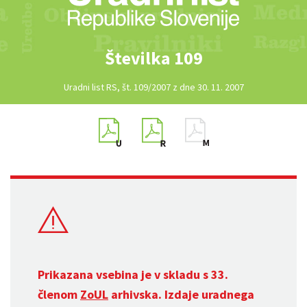
Številka 109
Uradni list RS, št. 109/2007 z dne 30. 11. 2007
Prikazana vsebina je v skladu s 33.
členom
ZoUL
arhivska. Izdaje uradnega