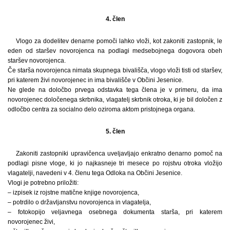
4. člen
Vlogo za dodelitev denarne pomoči lahko vloži, kot zakoniti zastopnik, le
eden od staršev novorojenca na podlagi medsebojnega dogovora obeh
staršev novorojenca.
Če starša novorojenca nimata skupnega bivališča, vlogo vloži tisti od staršev,
pri katerem živi novorojenec in ima bivališče v Občini Jesenice.
Ne glede na določbo prvega odstavka tega člena je v primeru, da ima
novorojenec določenega skrbnika, vlagatelj skrbnik otroka, ki je bil določen z
odločbo centra za socialno delo oziroma aktom pristojnega organa.
5. člen
Zakoniti zastopniki upravičenca uveljavljajo enkratno denarno pomoč na
podlagi pisne vloge, ki jo najkasneje tri mesece po rojstvu otroka vložijo
vlagatelji, navedeni v 4. členu tega Odloka na Občini Jesenice.
Vlogi je potrebno priložiti:
– izpisek iz rojstne matične knjige novorojenca,
– potrdilo o državljanstvu novorojenca in vlagatelja,
– fotokopijo veljavnega osebnega dokumenta starša, pri katerem
novorojenec živi,