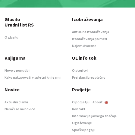
Glasilo
Izobraževanja
Uradni list RS
Aktualna izobraževanja
O glasilu
Izobraževanja po meri
Najem dvorane
Knjigarna
UL info tok
Novo v ponudbi
O storitvi
Kako nakupovati v spletni knjigarni
Preizkusi brezplačno
Novice
Podjetje
|
Aktualni članki
O podjetju
About
Naroči se na novice
Kontakt
Informacije javnega značaja
Oglaševanje
Splošni pogoji