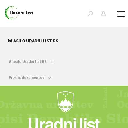
G
LASILO URADNI LIST RS
Glasilo Uradni list RS
Preklic dokumentov