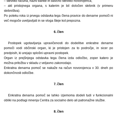
– številko računa, naziv banke in davčno številko novorojenca,
– akt pristojnega organa, s katerim je bil določen skrbnik (v primeru
skrbništva).
Po poteku roka iz prvega odstavka tega člena pravice do denarne pomoči ni
več mogoče uveljavljati in se vloga šteje kot prepozna.
6. člen
Postopek ugotavljanja upravičenosti do dodelitve enkratne denarne
pomoči vodi občinski organ, ki je pristojen za to področje, in sicer po
predpisih, ki urejajo splošni upravni postopek.
Organ iz prejšnjega odstavka tega člena izda odločbo, zoper katero je
možna pritožba v skladu z veljavno zakonodajo.
Enkratna denarna pomoč se nakaže na račun novorojenca v 30. dneh po
dokončnosti odločbe.
7. člen
Enkratna denarna pomoč se lahko izjemoma dodeli tudi v funkcionalni
obliki na podlagi mnenja Centra za socialno delo ali patronažne službe.
8. člen