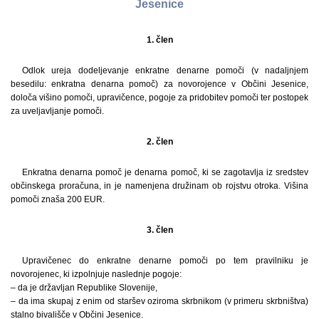
Jesenice
1. člen
Odlok ureja dodeljevanje enkratne denarne pomoči (v nadaljnjem
besedilu: enkratna denarna pomoč) za novorojence v Občini Jesenice,
določa višino pomoči, upravičence, pogoje za pridobitev pomoči ter postopek
za uveljavljanje pomoči.
2. člen
Enkratna denarna pomoč je denarna pomoč, ki se zagotavlja iz sredstev
občinskega proračuna, in je namenjena družinam ob rojstvu otroka. Višina
pomoči znaša 200 EUR.
3. člen
Upravičenec do enkratne denarne pomoči po tem pravilniku je
novorojenec, ki izpolnjuje naslednje pogoje:
– da je državljan Republike Slovenije,
– da ima skupaj z enim od staršev oziroma skrbnikom (v primeru skrbništva)
stalno bivališče v Občini Jesenice.