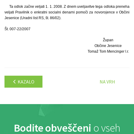
Ta odlok začne veljati 1. 1. 2008. Z dnem uveljavitve tega odloka preneha
veljati Pravilnik o enkratni socialni denarni pomoči za novorojence v Občini
Jesenice (Uradni list RS, št. 86/02).
Št. 007-22/2007
Župan
Občine Jesenice
Tomaž Tom Mencinger l.r.
KAZALO
NA VRH
Bodite obveščeni
o vseh