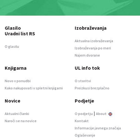
Glasilo
Izobraževanja
Uradni list RS
Aktualna izobraževanja
O glasilu
Izobraževanja po meri
Najem dvorane
Knjigarna
UL info tok
Novo v ponudbi
O storitvi
Kako nakupovati v spletni knjigarni
Preizkusi brezplačno
Novice
Podjetje
|
Aktualni članki
O podjetju
About
Naroči se na novice
Kontakt
Informacije javnega značaja
Oglaševanje