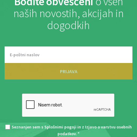
Bodite obveščeni
o vseh
naših novostih, akcijah in
dogodkih
PRIJAVA
Seznanjen sem s
Splošnimi pogoji
in z
Izjavo o varstvu osebnih
podatkov
. *