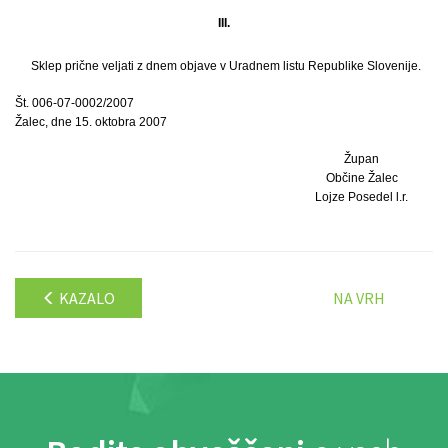
III.
Sklep prične veljati z dnem objave v Uradnem listu Republike Slovenije.
Št. 006-07-0002/2007
Žalec, dne 15. oktobra 2007
Župan
Občine Žalec
Lojze Posedel l.r.
KAZALO
NA VRH