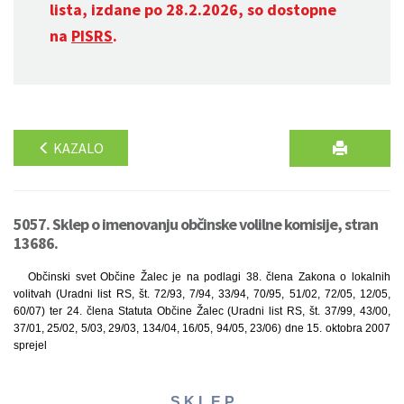
lista, izdane po 28.2.2026, so dostopne
na
PISRS
.
KAZALO
5057. Sklep o imenovanju občinske volilne komisije, stran
13686.
Občinski svet Občine Žalec je na podlagi 38. člena Zakona o lokalnih
volitvah (Uradni list RS, št. 72/93, 7/94, 33/94, 70/95, 51/02, 72/05, 12/05,
60/07) ter 24. člena Statuta Občine Žalec (Uradni list RS, št. 37/99, 43/00,
37/01, 25/02, 5/03, 29/03, 134/04, 16/05, 94/05, 23/06) dne 15. oktobra 2007
sprejel
S K L E P