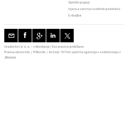
Splošni pogoji
Izjava o varstvu osebnih podatkov
E-dražbe
Uradni list d. o. o. – v likvidaciji / Vse pravice pridržane.
Pravna obvestila
/
Piškotki
/ Avtorji:
TriTim spletna agencija
v sodelovanju z
2Mobile