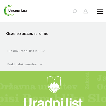
G
LASILO URADNI LIST RS
Glasilo Uradni list RS
Preklic dokumentov