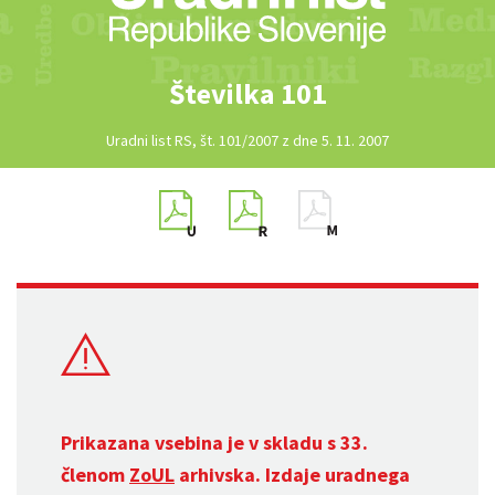
Številka 101
Uradni list RS, št. 101/2007 z dne 5. 11. 2007
Prikazana vsebina je v skladu s 33.
členom
ZoUL
arhivska. Izdaje uradnega