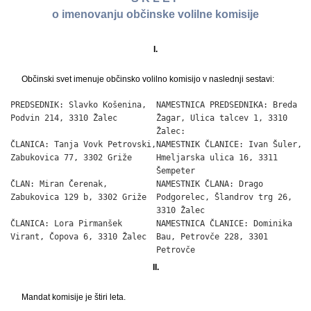
o imenovanju občinske volilne komisije
I.
Občinski svet imenuje občinsko volilno komisijo v naslednji sestavi:
PREDSEDNIK: Slavko Košenina,  NAMESTNICA PREDSEDNIKA: Breda

Podvin 214, 3310 Žalec        Žagar, Ulica talcev 1, 3310

                              Žalec:

ČLANICA: Tanja Vovk Petrovski,NAMESTNIK ČLANICE: Ivan Šuler,

Zabukovica 77, 3302 Griže     Hmeljarska ulica 16, 3311

                              Šempeter

ČLAN: Miran Čerenak,          NAMESTNIK ČLANA: Drago

Zabukovica 129 b, 3302 Griže  Podgorelec, Šlandrov trg 26,

                              3310 Žalec

ČLANICA: Lora Pirmanšek       NAMESTNICA ČLANICE: Dominika

Virant, Čopova 6, 3310 Žalec  Bau, Petrovče 228, 3301

                              Petrovče
II.
Mandat komisije je štiri leta.