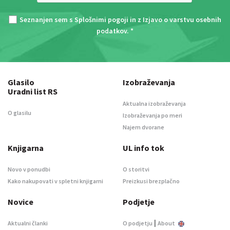
Seznanjen sem s
Splošnimi pogoji
in z
Izjavo o varstvu osebnih
podatkov
. *
Glasilo
Izobraževanja
Uradni list RS
Aktualna izobraževanja
O glasilu
Izobraževanja po meri
Najem dvorane
Knjigarna
UL info tok
Novo v ponudbi
O storitvi
Kako nakupovati v spletni knjigarni
Preizkusi brezplačno
Novice
Podjetje
|
Aktualni članki
O podjetju
About