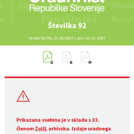
Številka 92
Uradni list RS, št. 92/2007 z dne 10. 10. 2007
Prikazana vsebina je v skladu s 33.
členom
ZoUL
arhivska. Izdaje uradnega