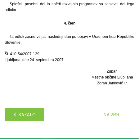
Splošni, posebni del in načrti razvojnih programov so sestavni del tega
odloka.
4. člen
Ta odlok začne veljati naslednji dan po objavi v Uradnem listu Republike
Slovenije.
Št. 410-54/2007-129
Ljubljana, dne 24. septembra 2007
Župan
Mestne občine Ljubljana
Zoran Janković l.r.
KAZALO
NA VRH