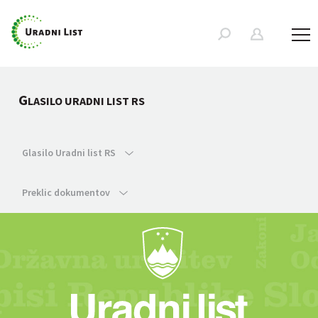
G
LASILO URADNI LIST RS
Glasilo Uradni list RS
Preklic dokumentov