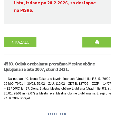
lista, izdane po 28.2.2026, so dostopne
na
PISRS
.
KAZALO
4583. Odlok o rebalansu proračuna Mestne občine
Ljubljana za leto 2007, stran 12431.
Na podlagi 40. člena Zakona o javnih financah (Uradni list RS, št. 79/99,
124/00, 79/01 in 30/02, 56/02 – ZJU, 110/02 – ZDT-B, 127/06 – ZJZP in 14/07
– ZSPDPO) ter 27. člena Statuta Mestne občine Ljubljana (Uradni list RS, št.
26/01, 28/01 in 42/07) je Mestni svet Mestne občine Ljubljana na 8. seji dne
24. 9. 2007 sprejel
O D L O K