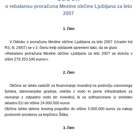
o rebalansu proračuna Mestne občine Ljubljana za leto
2007
1. člen
V Odloku o proračunu Mestne občine Ljubljana za leto 2007 (Uradni list
RS, št. 29/07) se v 3. členu tretji odstavek spremeni tako, da se glasi:
»Rebalans proračuna Mestne občine Ljubljana za leto 2007 se določa v
višini 279.353.540 eurov.«.
2. člen
Občina se lahko zadolži za financiranje investicij na področju osnovnega
šolstva, stanovanjske gradnje, oskrbe z vodo in javne infrastrukture za
ravnanje z odpadno vodo ter investicij, ki so sofinancirane iz sredstev
skladov EU do višine 24.000.000 eurov.
Občina lahko sklene leasing pogodbo do višine 5.000.000 eurov za nakup
poslovnih prostorov za knjižnico Šiška.
3. člen