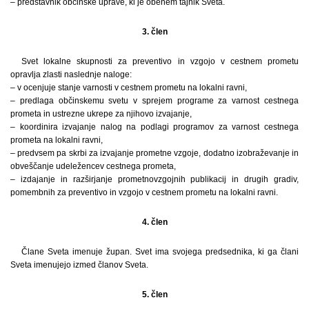
– predstavnik občinske uprave, ki je obenem tajnik Sveta.
3. člen
Svet lokalne skupnosti za preventivo in vzgojo v cestnem prometu
opravlja zlasti naslednje naloge:
– v ocenjuje stanje varnosti v cestnem prometu na lokalni ravni,
– predlaga občinskemu svetu v sprejem programe za varnost cestnega
prometa in ustrezne ukrepe za njihovo izvajanje,
– koordinira izvajanje nalog na podlagi programov za varnost cestnega
prometa na lokalni ravni,
– predvsem pa skrbi za izvajanje prometne vzgoje, dodatno izobraževanje in
obveščanje udeležencev cestnega prometa,
– izdajanje in razširjanje prometnovzgojnih publikacij in drugih gradiv,
pomembnih za preventivo in vzgojo v cestnem prometu na lokalni ravni.
4. člen
Člane Sveta imenuje župan. Svet ima svojega predsednika, ki ga člani
Sveta imenujejo izmed članov Sveta.
5. člen