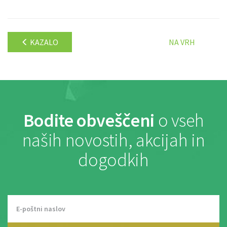
KAZALO
NA VRH
Bodite obveščeni
o vseh
naših novostih, akcijah in
dogodkih