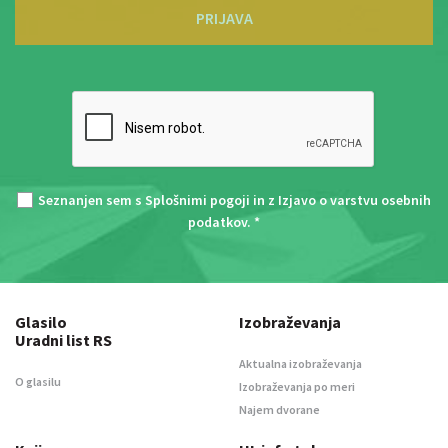
PRIJAVA
Seznanjen sem s
Splošnimi pogoji
in z
Izjavo o varstvu osebnih
podatkov
. *
Glasilo
Izobraževanja
Uradni list RS
Aktualna izobraževanja
O glasilu
Izobraževanja po meri
Najem dvorane