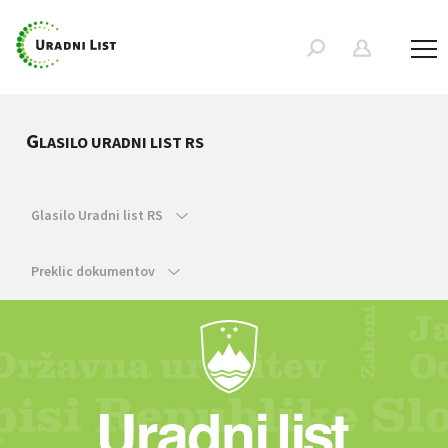
G
LASILO URADNI LIST RS
Glasilo Uradni list RS
Preklic dokumentov