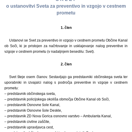
o ustanovitvi Sveta za preventivo in vzgojo v cestnem
prometu
1. člen
Ustanovi se Svet za preventivo in vzgojo v cestnem prometu Občine Kanal
ob Soči, ki je pristojen za načrtovanje in usklajevanje nalog preventive in
vzgoje v cestnem prometu (v nadaljnjem besedilu: Svet).
2. člen
Svet šteje osem članov. Sestavljajo ga predstavniki občinskega sveta ter
uporabniki in izvajalci nalog s področja preventive in vzgoje v cestnem
prometu:
– predstavnik občinskega sveta,
– predstavnik policijskega okoliša območja Občine Kanal ob Soči,
– predstavnik Osnovne šole Kanal,
– predstavnik Osnovne šole Deskle,
– predstavnik ZD Nova Gorica osnovno varstvo – Ambulanta Kanal,
– predstavnik civilne zaščite,
– predstavnik upravljavca cest,