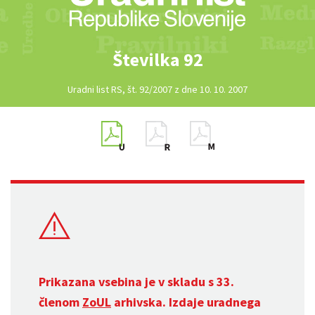
Številka 92
Uradni list RS, št. 92/2007 z dne 10. 10. 2007
Prikazana vsebina je v skladu s 33.
členom
ZoUL
arhivska. Izdaje uradnega