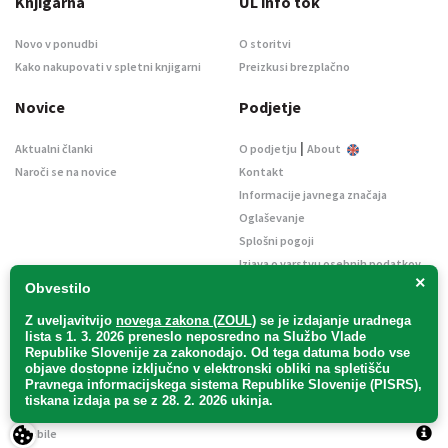
Knjigarna
UL info tok
Novo v ponudbi
O storitvi
Kako nakupovati v spletni knjigarni
Preizkusi brezplačno
Novice
Podjetje
|
Aktualni članki
O podjetju
About
Naroči se na novice
Kontakt
Informacije javnega značaja
Oglaševanje
Splošni pogoji
Izjava o varstvu osebnih podatkov
×
E-dražbe
Obvestilo
Z uveljavitvijo
novega zakona (ZOUL)
se je
izdajanje uradnega
lista s 1. 3. 2026 preneslo
neposredno
na Službo Vlade
Republike Slovenije za zakonodajo
. Od tega datuma bodo vse
objave dostopne izključno v elektronski obliki na spletišču
Pravnega informacijskega sistema Republike Slovenije (PISRS),
Uradni list d. o. o. – v likvidaciji / Vse pravice pridržane.
tiskana izdaja pa se z 28. 2. 2026 ukinja.
Pravna obvestila
/
Piškotki
/ Avtorji:
TriTim spletna agencija
v sodelovanju z
2Mobile