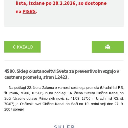
lista, izdane po 28.2.2026, so dostopne
na
PISRS
.
KAZALO
4580. Sklep o ustanovitvi Sveta za preventivo in vzgojo v
cestnem prometu, stran 12423.
Na podlagi 22. člena Zakona o varnosti cestnega prometa (Uradni list RS,
št. 25/06, 70/06, 105/06) in na podlagi 16. člena Statuta Občine Kanal ob
Soči (Uradne objave Primorskih novic št. 41/03, 17/06 in Uradni list RS, št.
70/07) je Občinski svet Občine Kanal ob Soči na 10. redni seji dne 27. 9.
2007 sprejel
S K L E P