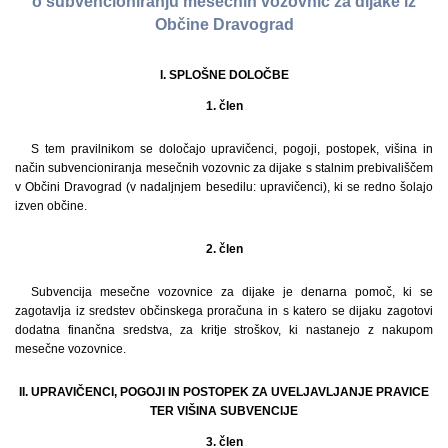
o subvencioniranju mesečnih vozovnic za dijake iz
Občine Dravograd
I. SPLOŠNE DOLOČBE
1. člen
S tem pravilnikom se določajo upravičenci, pogoji, postopek, višina in
način subvencioniranja mesečnih vozovnic za dijake s stalnim prebivališčem
v Občini Dravograd (v nadaljnjem besedilu: upravičenci), ki se redno šolajo
izven občine.
2. člen
Subvencija mesečne vozovnice za dijake je denarna pomoč, ki se
zagotavlja iz sredstev občinskega proračuna in s katero se dijaku zagotovi
dodatna finančna sredstva, za kritje stroškov, ki nastanejo z nakupom
mesečne vozovnice.
II. UPRAVIČENCI, POGOJI IN POSTOPEK ZA UVELJAVLJANJE PRAVICE
TER VIŠINA SUBVENCIJE
3. člen