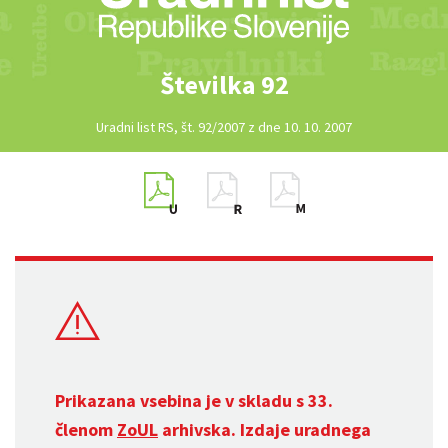
Številka 92
Uradni list RS, št. 92/2007 z dne 10. 10. 2007
Prikazana vsebina je v skladu s 33.
členom
ZoUL
arhivska. Izdaje uradnega