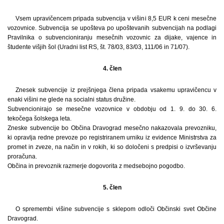
Vsem upravičencem pripada subvencija v višini 8,5 EUR k ceni mesečne
vozovnice. Subvencija se upošteva po upoštevanih subvencijah na podlagi
Pravilnika o subvencioniranju mesečnih vozovnic za dijake, vajence in
študente višjih šol (Uradni list RS, št. 78/03, 83/03, 111/06 in 71/07).
4. člen
Znesek subvencije iz prejšnjega člena pripada vsakemu upravičencu v
enaki višini ne glede na socialni status družine.
Subvencionirajo se mesečne vozovnice v obdobju od 1. 9. do 30. 6.
tekočega šolskega leta.
Zneske subvencije bo Občina Dravograd mesečno nakazovala prevozniku,
ki opravlja redne prevoze po registriranem urniku iz evidence Ministrstva za
promet in zveze, na način in v rokih, ki so določeni s predpisi o izvrševanju
proračuna.
Občina in prevoznik razmerje dogovorita z medsebojno pogodbo.
5. člen
O spremembi višine subvencije s sklepom odloči Občinski svet Občine
Dravograd.