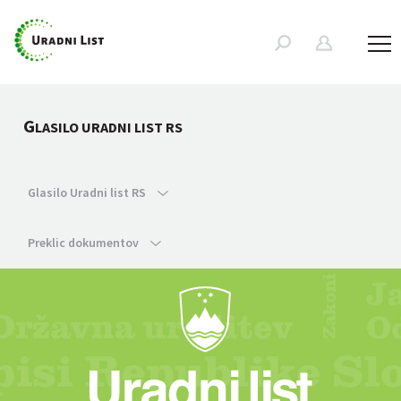
G
LASILO URADNI LIST RS
Glasilo Uradni list RS
Preklic dokumentov