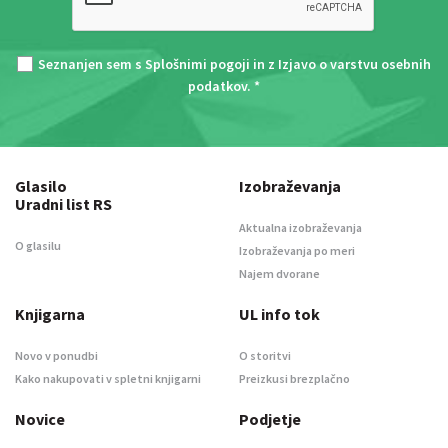
Seznanjen sem s
Splošnimi pogoji
in z
Izjavo o varstvu osebnih
podatkov
. *
Glasilo
Izobraževanja
Uradni list RS
Aktualna izobraževanja
O glasilu
Izobraževanja po meri
Najem dvorane
Knjigarna
UL info tok
Novo v ponudbi
O storitvi
Kako nakupovati v spletni knjigarni
Preizkusi brezplačno
Novice
Podjetje