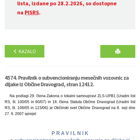
lista, izdane po 28.2.2026, so dostopne
na
PISRS
.
KAZALO
4574. Pravilnik o subvencioniranju mesečnih vozovnic za
dijake iz Občine Dravograd, stran 12412.
Na podlagi 29. člena Zakona o lokalni samoupravi ZLS-UPB1 (Uradni list
RS, št. 100/05 in 60/07) in 16. člena Statuta Občine Dravograd (Uradni list
RS, št. 106/05 in 123/06) je Občinski svet Občine Dravograd na 8. seji dne
27. 9. 2007 sprejel
P R A V I L N I K