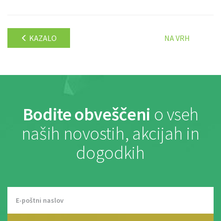
KAZALO
NA VRH
Bodite obveščeni
o vseh
naših novostih, akcijah in
dogodkih