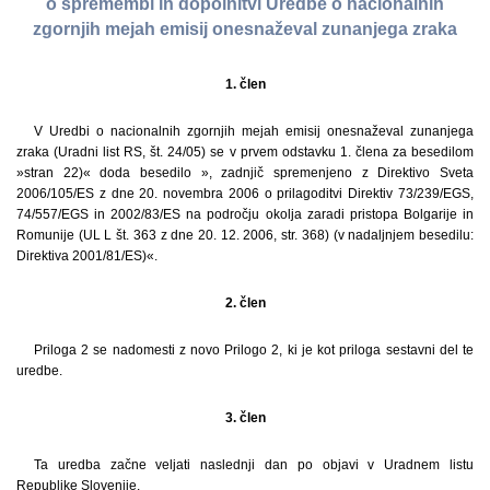
o spremembi in dopolnitvi Uredbe o nacionalnih
zgornjih mejah emisij onesnaževal zunanjega zraka
1. člen
V Uredbi o nacionalnih zgornjih mejah emisij onesnaževal zunanjega
zraka (Uradni list RS, št. 24/05) se v prvem odstavku 1. člena za besedilom
»stran 22)« doda besedilo », zadnjič spremenjeno z Direktivo Sveta
2006/105/ES z dne 20. novembra 2006 o prilagoditvi Direktiv 73/239/EGS,
74/557/EGS in 2002/83/ES na področju okolja zaradi pristopa Bolgarije in
Romunije (UL L št. 363 z dne 20. 12. 2006, str. 368) (v nadaljnjem besedilu:
Direktiva 2001/81/ES)«.
2. člen
Priloga 2 se nadomesti z novo Prilogo 2, ki je kot priloga sestavni del te
uredbe.
3. člen
Ta uredba začne veljati naslednji dan po objavi v Uradnem listu
Republike Slovenije.