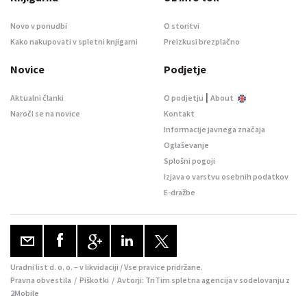
Novo v ponudbi
O storitvi
Kako nakupovati v spletni knjigarni
Preizkusi brezplačno
Novice
Podjetje
|
Aktualni članki
O podjetju
About
Naroči se na novice
Kontakt
Informacije javnega značaja
Oglaševanje
Splošni pogoji
Izjava o varstvu osebnih podatkov
E-dražbe
Uradni list d. o. o. – v likvidaciji / Vse pravice pridržane.
Pravna obvestila
/
Piškotki
/ Avtorji:
TriTim spletna agencija
v sodelovanju z
2Mobile