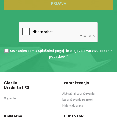
PRIJAVA
Seznanjen sem s
Splošnimi pogoji
in z
Izjavo o varstvu osebnih
podatkov
. *
Glasilo
Izobraževanja
Uradni list RS
Aktualna izobraževanja
O glasilu
Izobraževanja po meri
Najem dvorane
Knjigarna
UL info tok