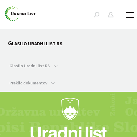
G
LASILO URADNI LIST RS
Glasilo Uradni list RS
Preklic dokumentov