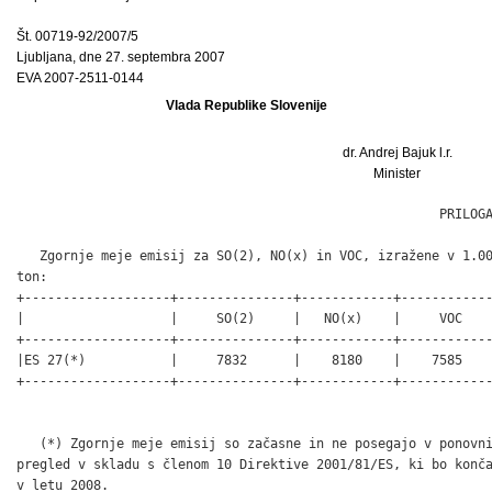
Št. 00719-92/2007/5
Ljubljana, dne 27. septembra 2007
EVA 2007-2511-0144
Vlada Republike Slovenije
dr. Andrej Bajuk l.r.
Minister
                                                       PRILOGA
   Zgornje meje emisij za SO(2), NO(x) in VOC, izražene v 1.00
ton:

+-------------------+---------------+------------+------------
|                   |     SO(2)     |   NO(x)    |     VOC    
+-------------------+---------------+------------+------------
|ES 27(*)           |     7832      |    8180    |    7585    
+-------------------+---------------+------------+------------
   (*) Zgornje meje emisij so začasne in ne posegajo v ponovni
pregled v skladu s členom 10 Direktive 2001/81/ES, ki bo konča