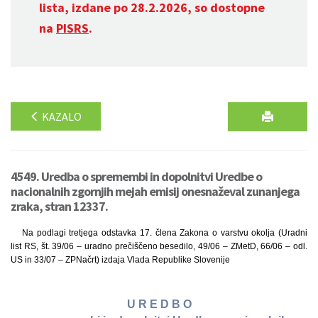
lista, izdane po 28.2.2026, so dostopne
na
PISRS
.
KAZALO
4549. Uredba o spremembi in dopolnitvi Uredbe o
nacionalnih zgornjih mejah emisij onesnaževal zunanjega
zraka, stran 12337.
Na podlagi tretjega odstavka 17. člena Zakona o varstvu okolja (Uradni
list RS, št. 39/06 – uradno prečiščeno besedilo, 49/06 – ZMetD, 66/06 – odl.
US in 33/07 – ZPNačrt) izdaja Vlada Republike Slovenije
U R E D B O