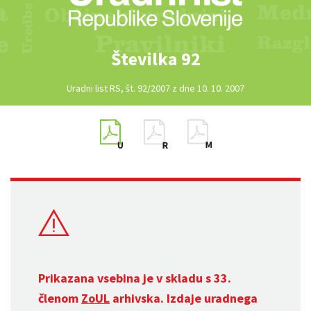
Številka 92
Uradni list RS, št. 92/2007 z dne 10. 10. 2007
Prikazana vsebina je v skladu s 33.
členom
ZoUL
arhivska. Izdaje uradnega