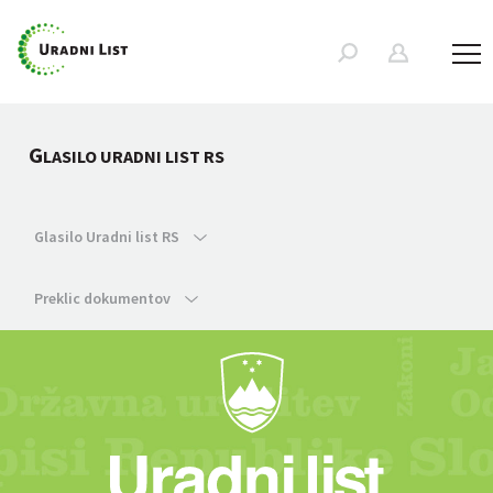
G
LASILO URADNI LIST RS
Glasilo Uradni list RS
Preklic dokumentov