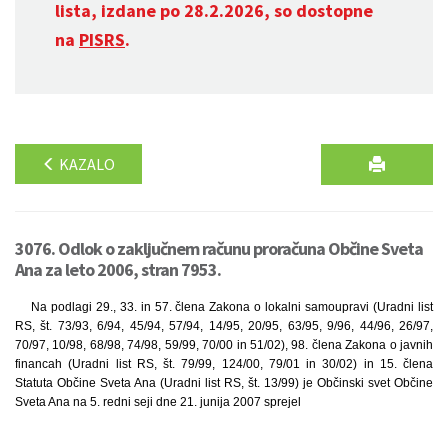
lista, izdane po 28.2.2026, so dostopne
na
PISRS
.
KAZALO
3076. Odlok o zaključnem računu proračuna Občine Sveta
Ana za leto 2006, stran 7953.
Na podlagi 29., 33. in 57. člena Zakona o lokalni samoupravi (Uradni list
RS, št. 73/93, 6/94, 45/94, 57/94, 14/95, 20/95, 63/95, 9/96, 44/96, 26/97,
70/97, 10/98, 68/98, 74/98, 59/99, 70/00 in 51/02), 98. člena Zakona o javnih
financah (Uradni list RS, št. 79/99, 124/00, 79/01 in 30/02) in 15. člena
Statuta Občine Sveta Ana (Uradni list RS, št. 13/99) je Občinski svet Občine
Sveta Ana na 5. redni seji dne 21. junija 2007 sprejel