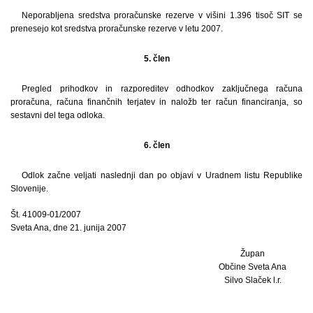
Neporabljena sredstva proračunske rezerve v višini 1.396 tisoč SIT se
prenesejo kot sredstva proračunske rezerve v letu 2007.
5. člen
Pregled prihodkov in razporeditev odhodkov zaključnega računa
proračuna, računa finančnih terjatev in naložb ter račun financiranja, so
sestavni del tega odloka.
6. člen
Odlok začne veljati naslednji dan po objavi v Uradnem listu Republike
Slovenije.
Št. 41009-01/2007
Sveta Ana, dne 21. junija 2007
Župan
Občine Sveta Ana
Silvo Slaček l.r.