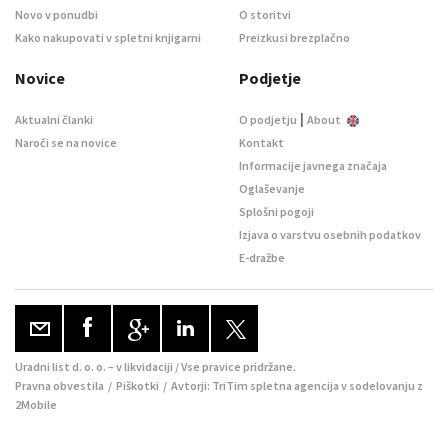
Novo v ponudbi
O storitvi
Kako nakupovati v spletni knjigarni
Preizkusi brezplačno
Novice
Podjetje
|
Aktualni članki
O podjetju
About
Naroči se na novice
Kontakt
Informacije javnega značaja
Oglaševanje
Splošni pogoji
Izjava o varstvu osebnih podatkov
E-dražbe
Uradni list d. o. o. – v likvidaciji / Vse pravice pridržane.
Pravna obvestila
/
Piškotki
/ Avtorji:
TriTim spletna agencija
v sodelovanju z
2Mobile