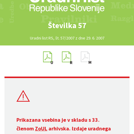
Številka 57
Uradni list RS, št. 57/2007 z dne 29. 6. 2007
Prikazana vsebina je v skladu s 33.
členom
ZoUL
arhivska. Izdaje uradnega