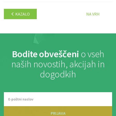
KAZALO
NA VRH
Bodite obveščeni
o vseh
naših novostih, akcijah in
dogodkih
PRIJAVA