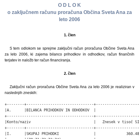
O D L O K
o zaključnem računu proračuna Občina Sveta Ana za
leto 2006
1. člen
S tem odlokom se sprejme zaključni račun proračuna Občine Sveta Ana
za leto 2006, ki zajema bilanco prihodkov in odhodkov, račun finančnih
terjatev in naložb ter račun financiranja.
2. člen
Zaključni račun proračuna Občine Sveta Ana za leto 2006 je realiziran v
naslednjih zneskih:
+--------+-------------------------------+---------------------+
|A.      |BILANCA PRIHODKOV IN ODHODKOV  |                     |
+----------------------------------------+---------------------+
|Konto/naziv                             |   Znesek v tisoč SIT|
+--------+-------------------------------+---------------------+
|I.      |SKUPAJ PRIHODKI                |              360.485|
|        |(70+71+72+73+74)               |                     |
+--------+-------------------------------+---------------------+
|        |TEKOČI PRIHODKI (70+71)        |              123.813|
+--------+-------------------------------+---------------------+
|70      |DAVČNI PRIHODKI                |               87.739|
+--------+-------------------------------+---------------------+
|        |700 Davki na dohodek in dobiček|               65.868|
+--------+-------------------------------+---------------------+
|        |703 Davki na premoženje        |                8.287|
+--------+-------------------------------+---------------------+
|        |704 Domači davki na blago in   |               13.584|
|        |storitve                       |                     |
+--------+-------------------------------+---------------------+
|71      |NEDAVČNI PRIHODKI              |               36.074|
+--------+-------------------------------+---------------------+
|        |710 Udeležba na dobičku in     |                8.336|
|        |dohodki od premoženja          |                     |
+--------+-------------------------------+---------------------+
|        |711 Takse in pristojbine       |                  312|
+--------+-------------------------------+---------------------+
|        |712 Denarne kazni              |                  330|
+--------+-------------------------------+---------------------+
|        |713 Prihodki od prodaje blaga  |               15.486|
|        |in storitev                    |                     |
+--------+-------------------------------+---------------------+
|        |714 Drugi nedavčni prihodki    |               11.610|
+--------+-------------------------------+---------------------+
|72      |KAPITALSKI PRIHODKI            |                  329|
+--------+-------------------------------+---------------------+
|        |720 Prihodki od prodaje        |                    0|
|        |osnovnih sredstev              |                     |
+--------+-------------------------------+---------------------+
|        |721 Prihodki od prodaje zalog  |                    0|
+--------+-------------------------------+---------------------+
|        |722 Prihodki od prodaje        |                  329|
|        |zemljišč                       |                     |
|        |in nematerialnega premoženja   |                     |
+--------+-------------------------------+---------------------+
|73      |PREJETE DONACIJE               |                  350|
+--------+-------------------------------+---------------------+
|        |730 Prejete donacije iz domačih|                  350|
|        |virov                          |                     |
+--------+-------------------------------+---------------------+
|        |731 Prejete donacije iz tujine |                    0|
+--------+-------------------------------+---------------------+
|74      |TRANSFERNI PRIHODKI            |              235.993|
+--------+-------------------------------+---------------------+
|        |740 Transferni prihodki iz     |              235.993|
|        |drugih                         |                     |
|        |javnofinančnih institucij      |                     |
+--------+-------------------------------+---------------------+
|II.     |SKUPAJ ODHODKI (40+41+42+43)   |              444.462|
+--------+-------------------------------+---------------------+
|40      |TEKOČI ODHODKI                 |               85.368|
+--------+-------------------------------+---------------------+
|        |400 Plače in drugi izdatki     |               20.957|
|        |zaposlenim                     |                     |
+--------+-------------------------------+---------------------+
|        |401 Prispevki delodajalcev za  |                3.331|
|        |socialno varnost               |                     |
+--------+-------------------------------+---------------------+
|        |402 Izdatki za blago in        |               59.926|
|        |storitve                       |                     |
+--------+-------------------------------+---------------------+
|        |403 Plačila domačih obresti    |                  855|
+--------+-------------------------------+---------------------+
|        |409 Rezerve                    |                  300|
+--------+-------------------------------+---------------------+
|41      |TEKOČI TRANSFERI               |              110.000|
+--------+-------------------------------+---------------------+
|        |410 Subvencije                 |                5.632|
+--------+-------------------------------+---------------------+
|        |411 Transferi posameznikom     |               25.308|
|        |in gospodinjstvom              |                     |
+--------+-------------------------------+---------------------+
|        |412 Transferi neprofitnim      |                5.287|
|        |organizacijam                  |                     |
|        |in ustanovam                   |                     |
+--------+-------------------------------+---------------------+
|        |413 Drugi tekoči domači        |               73.774|
|        |transferi                      |                     |
+--------+-------------------------------+---------------------+
|42      |INVESTICIJSKI ODHKODKI         |              237.092|
+--------+-------------------------------+---------------------+
|        |420 Nakup in gradnja osnovnih  |              237.092|
|        |sredstev                       |                     |
+--------+-------------------------------+---------------------+
|43      |INVESTICIJSKI TRANSFERI        |               12.002|
+--------+-------------------------------+---------------------+
|        |431 Investicijski transferi    |                1.270|
|        |pravnim in fizičnim osebam     |                     |
+--------+-------------------------------+---------------------+
|        |432 Investicijski transferi    |               10.732|
|        |proračunskim uporabnikom       |                     |
+--------+-------------------------------+---------------------+
|III.    |PRORAČUNSKI PRIMANKLJAJ(I.-II.)|              -83.977|
|        |(PRORAČUNSKI PRESEŽEK)         |                     |
+--------+-------------------------------+---------------------+
|        |                               |                     |
+--------+-------------------------------+---------------------+
|B.      |RAČUN FINANČNIH TERJATEV IN    |                     |
|        |NALOŽB                         |                     |
+--------+-------------------------------+---------------------+
|IV.     |PREJETA VRAČILA DANIH POSOJIL  |                2.000|
|        |IN PRODAJA KAPITALSKIH DELEŽEV |                     |
|        |(750+751+752)                  |                     |
+--------+-------------------------------+---------------------+
|75      |PREJETA VRAČILA DANIH POSOJIL  |                2.000|
+--------+-------------------------------+---------------------+
|        |750 Prejeta vračila danih      |                2.000|
|        |posojil                        |                     |
+--------+-------------------------------+---------------------+
|V.      |DANA POSOILA IN POVEČANJE      |                    0|
|        |KAPITALSKIH DELEŽEV            |                     |
|        |(440+441+442)                  |                     |
+--------+-------------------------------+---------------------+
|44      |DANA POSOJILA IN POVEČANJE     |                    0|
|        |KAPITALSKIH DELEŽEV            |                     |
+--------+-------------------------------+---------------------+
|VI.     |PREJETA MINUS DANA POSOJILA IN |                2.000|
|        |SPREMEMBE KAPITALSKIH DELEŽEV  |                     |
|        |(IV.-V.) DANIH POSOJIL (I.+IV.)|                     |
|        |- (II.+V.)                     |                     |
+--------+-------------------------------+---------------------+
|VII.    |SKUPNI PRESEŽEK (PRIMANJKLJAJ) |              -81.977|
|        |PRIHODKI MINUS ODHODKI TER     |                     |
|        |SALDO PREJETIH IN DANIH POSOJIL|                     |
|        |(I.+IV)-(II.+V.)               |                     |
+--------+-------------------------------+---------------------+
|        |                               |                     |
+--------+-------------------------------+---------------------+
|C.      |RAČUN FINANCIRANJA             |                     |
+--------+-------------------------------+---------------------+
|VIII.   |ZADOLŽEVANJE (500)             |                    0|
+--------+-------------------------------+---------------------+
|50      |ZADOLŽEVANJE                   |                    0|
+--------+-------------------------------+---------------------+
|        |50 Domače zadolževanje         |                    0|
+--------+-------------------------------+---------------------+
|IX.     |ODPLAČILO DOLGA (550)          |                7.575|
+--------+-------------------------------+---------------------+
|55      |ODPLAČILO DOLGA                |                7.575|
+--------+-------------------------------+---