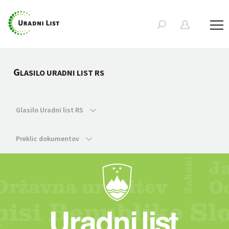
G
LASILO URADNI LIST RS
Glasilo Uradni list RS
Preklic dokumentov