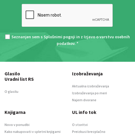
Seznanjen sem s
Splošnimi pogoji
in z
Izjavo o varstvu osebnih
podatkov
. *
Glasilo
Izobraževanja
Uradni list RS
Aktualna izobraževanja
O glasilu
Izobraževanja po meri
Najem dvorane
Knjigarna
UL info tok
Novo v ponudbi
O storitvi
Kako nakupovati v spletni knjigarni
Preizkusi brezplačno