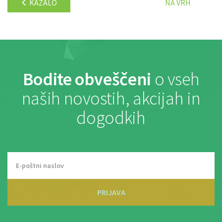
KAZALO
NA VRH
Bodite obveščeni
o vseh
naših novostih, akcijah in
dogodkih
PRIJAVA