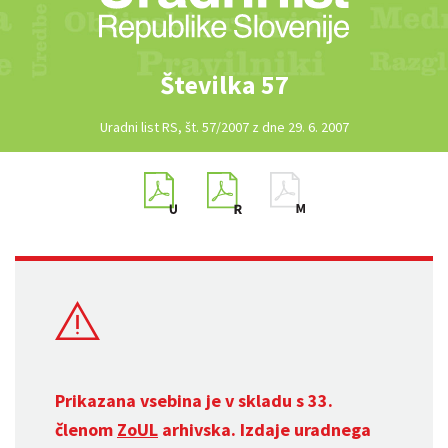
Številka 57
Uradni list RS, št. 57/2007 z dne 29. 6. 2007
Prikazana vsebina je v skladu s 33.
členom
ZoUL
arhivska. Izdaje uradnega