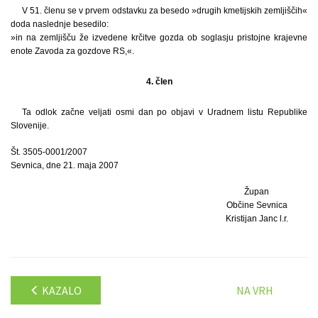
V 51. členu se v prvem odstavku za besedo »drugih kmetijskih zemljiščih«
doda naslednje besedilo:
»in na zemljišču že izvedene krčitve gozda ob soglasju pristojne krajevne
enote Zavoda za gozdove RS,«.
4. člen
Ta odlok začne veljati osmi dan po objavi v Uradnem listu Republike
Slovenije.
Št. 3505-0001/2007
Sevnica, dne 21. maja 2007
Župan
Občine Sevnica
Kristijan Janc l.r.
KAZALO
NA VRH