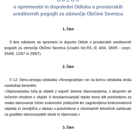
o spremembi in dopolnitvi Odloka o prostorskih
ureditvenih pogojih za območje Občine Sevnica
1. člen
S tem odlokom se spremeni in dopolni Odlok o prostorskih ureditvenih
pogojih za območje Občine Sevnica (Uradni list RS, št. 4/04, 38/05 – popr.,
65/06, 12/07 in 29/07).
2. člen
V 12. členu prvega odstavka »Novogradnje« se na koncu odstavka doda
naslednje besedilo:
»Stanovanjska hiša je objekt z največ dvema stanovanjema, s skupnim ali
ločenim vhodom v objekt. V dvostanovanjski stavbi mora biti predvideno za
vsako stanovanje ločen vodovodni priključek ter zagotovljena funkcionalnost
objekta in zemljišča v skladu s pravilnikom o minimalnih tehničnih zahtevah
za graditev stanovanjskih stavb in stanovanj.«
3. člen