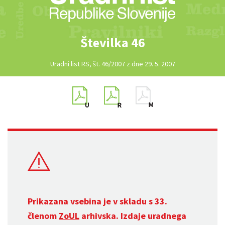
Številka 46
Uradni list RS, št. 46/2007 z dne 29. 5. 2007
Prikazana vsebina je v skladu s 33.
členom
ZoUL
arhivska. Izdaje uradnega