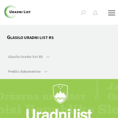
G
LASILO URADNI LIST RS
Glasilo Uradni list RS
Preklic dokumentov