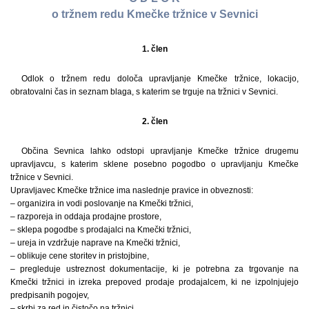
o tržnem redu Kmečke tržnice v Sevnici
1. člen
Odlok o tržnem redu določa upravljanje Kmečke tržnice, lokacijo,
obratovalni čas in seznam blaga, s katerim se trguje na tržnici v Sevnici.
2. člen
Občina Sevnica lahko odstopi upravljanje Kmečke tržnice drugemu
upravljavcu, s katerim sklene posebno pogodbo o upravljanju Kmečke
tržnice v Sevnici.
Upravljavec Kmečke tržnice ima naslednje pravice in obveznosti:
– organizira in vodi poslovanje na Kmečki tržnici,
– razporeja in oddaja prodajne prostore,
– sklepa pogodbe s prodajalci na Kmečki tržnici,
– ureja in vzdržuje naprave na Kmečki tržnici,
– oblikuje cene storitev in pristojbine,
– pregleduje ustreznost dokumentacije, ki je potrebna za trgovanje na
Kmečki tržnici in izreka prepoved prodaje prodajalcem, ki ne izpolnjujejo
predpisanih pogojev,
– skrbi za red in čistočo na tržnici,