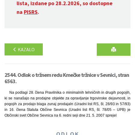
lista, izdane po 28.2.2026, so dostopne
na
PISRS
.
KAZALO
2544. Odlok o tržnem redu Kmečke tržnice v Sevnici, stran
6563.
Na podlagi 28. člena Pravilnika o minimalnih tehničnih in drugih pogojih,
ki se nanašajo na prodajne objekte za opravljanje trgovinske dejavnosti, in
pogojih za prodajo blaga zunaj prodajaln (Uradni list RS, št. 28/93 in 57/93)
in 16. člena Statuta Občine Sevnica (Uradni list RS, št. 78/05 – UPB) je
Občinski svet Občine Sevnica na 6. redni seji dne 21. 5. 2007 sprejel
O D L O K