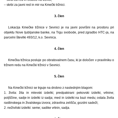
– skrbi za javni red in mir na Kmečki tržnici.
3. člen
Lokacija Kmečke tržnice v Sevnici je na javni površini na prostoru pri
objektu Nove ljubljanske banke, na Trgu svobode, pred zgradbo HTC-ja, na
parcelni številki 493/12, k.o. Sevnica.
4. člen
Kmečka tržnica posluje po obratovalnem času, ki je določen v pravilniku o
tržnem redu na Kmečki tržnici v Sevnici.
5. člen
Na Kmečki tržnici se trguje na drobno z naslednjim blagom:
1. živila: žita in mlevski izdelki; predpakirani pekovski izdelki, vrtnine;
poljščine, sadje in izdelki iz sadja; med in izdelki na bazi medu; ostala živila
rastlinskega in živalskega izvora; zdravilna zelišča; gozdni sadeži;
2. neživilski izdelki: seme; sadike vrtnin, sadja.