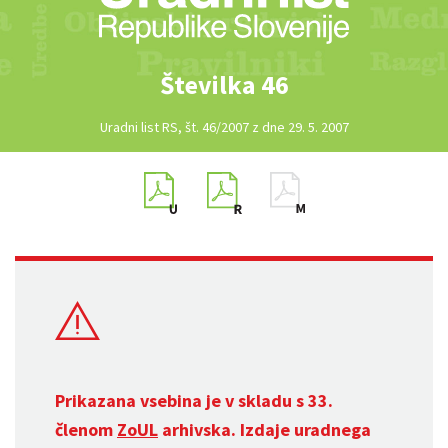
Številka 46
Uradni list RS, št. 46/2007 z dne 29. 5. 2007
Prikazana vsebina je v skladu s 33.
členom
ZoUL
arhivska. Izdaje uradnega