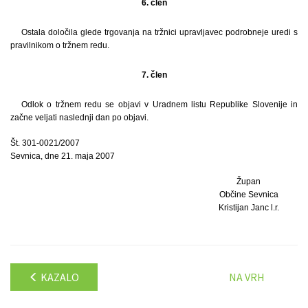
6. člen
Ostala določila glede trgovanja na tržnici upravljavec podrobneje uredi s
pravilnikom o tržnem redu.
7. člen
Odlok o tržnem redu se objavi v Uradnem listu Republike Slovenije in
začne veljati naslednji dan po objavi.
Št. 301-0021/2007
Sevnica, dne 21. maja 2007
Župan
Občine Sevnica
Kristijan Janc l.r.
KAZALO
NA VRH