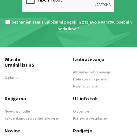
Seznanjen sem s
Splošnimi pogoji
in z
Izjavo o varstvu osebnih
podatkov
. *
Glasilo
Izobraževanja
Uradni list RS
Aktualna izobraževanja
O glasilu
Izobraževanja po meri
Najem dvorane
Knjigarna
UL info tok
Novo v ponudbi
O storitvi
Kako nakupovati v spletni knjigarni
Preizkusi brezplačno
Novice
Podjetje