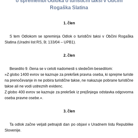
o spremembi Odloka o turistični taksi v Občini
Rogaška Slatina
1. člen
S tem Odlokom se spreminja Odlok o turistični taksi v Občini Rogaška
Slatina (Uradni list RS, št. 133/04 – UPB1).
2. člen
Besedilo 9. člena se v celoti nadomesti s sledečim besedilom:
»Z globo 1400 evrov se kaznuje za prekršek pravna oseba, ki sprejme turiste
na prenočevanje in ne pobira turistične takse, ne nakazuje pobrane turistične
takse ali ne vodi ustreznih evidenc.
Z globo 400 evrov se kaznuje za prekršek iz prejšnjega odstavka odgovorna
oseba pravne osebe.«.
3. člen
Ta odlok začne veljati petnajsti dan po objavi v Uradnem listu Republike
Slovenije.