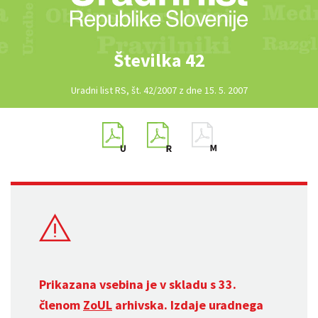
Številka 42
Uradni list RS, št. 42/2007 z dne 15. 5. 2007
Prikazana vsebina je v skladu s 33.
členom
ZoUL
arhivska. Izdaje uradnega