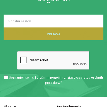
PRIJAVA
Seznanjen sem s
Splošnimi pogoji
in z
Izjavo o varstvu osebnih
podatkov
. *
Glasilo
Izobraževanja