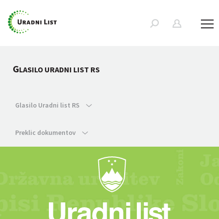
G
LASILO URADNI LIST RS
Glasilo Uradni list RS
Preklic dokumentov