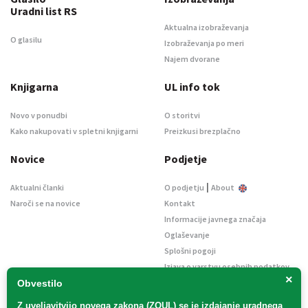
Uradni list RS
Aktualna izobraževanja
O glasilu
Izobraževanja po meri
Najem dvorane
Knjigarna
UL info tok
Novo v ponudbi
O storitvi
Kako nakupovati v spletni knjigarni
Preizkusi brezplačno
Novice
Podjetje
|
Aktualni članki
O podjetju
About
Naroči se na novice
Kontakt
Informacije javnega značaja
Oglaševanje
Splošni pogoji
Izjava o varstvu osebnih podatkov
×
E-dražbe
Obvestilo
Z uveljavitvijo
novega zakona (ZOUL)
se je
izdajanje uradnega