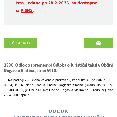
lista, izdane po 28.2.2026, so dostopne
na
PISRS
.
KAZALO
2330. Odlok o spremembi Odloka o turistični taksi v Občini
Rogaška Slatina, stran 5918.
Na podlagi 223. člena Zakona o prekrških (Uradni list RS, št. 3/07 ZP-1 –
UPB4) in 16. člena Statuta Občine Rogaška Slatina (Uradni list RS, št.
109/03 UPB1) je Občinski svet Občine Rogaška Slatina na 6. redni seji dne
25. 4. 2007 sprejel
O D L O K