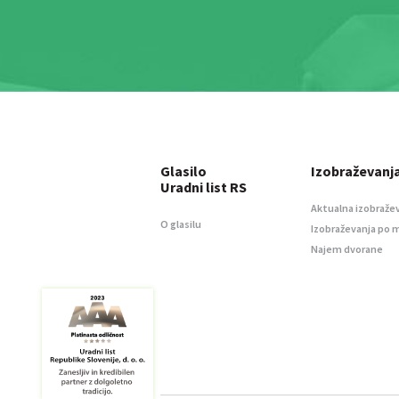
Glasilo
Izobraževanj
Uradni list RS
Aktualna izobraže
O glasilu
Izobraževanja po 
Najem dvorane