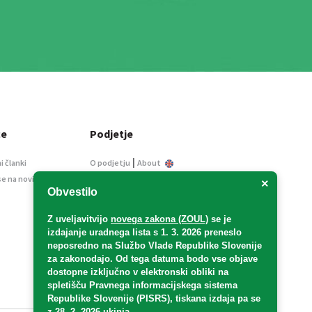
ce
Podjetje
|
i članki
O podjetju
About
se na novice
Kontakt
×
Obvestilo
Informacije javnega
značaja
Z uveljavitvijo
novega zakona (ZOUL)
se je
Oglaševanje
izdajanje uradnega lista s 1. 3. 2026 preneslo
Splošni pogoji
neposredno
na Službo Vlade Republike Slovenije
Izjava o varstvu osebnih
za zakonodajo
. Od tega datuma bodo vse objave
podatkov
dostopne izključno v elektronski obliki na
spletišču Pravnega informacijskega sistema
E-dražbe
Republike Slovenije (PISRS), tiskana izdaja pa se
z 28. 2. 2026 ukinja.