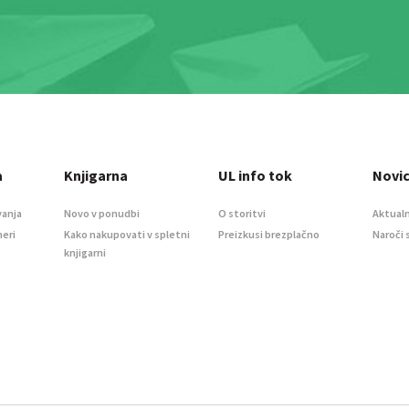
a
Knjigarna
UL info tok
Novi
vanja
Novo v ponudbi
O storitvi
Aktualn
meri
Kako nakupovati v spletni
Preizkusi brezplačno
Naroči 
knjigarni