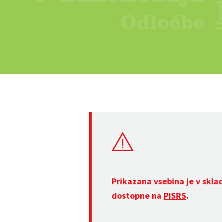
Prikazana vsebina je v skla
dostopne na
PISRS
.