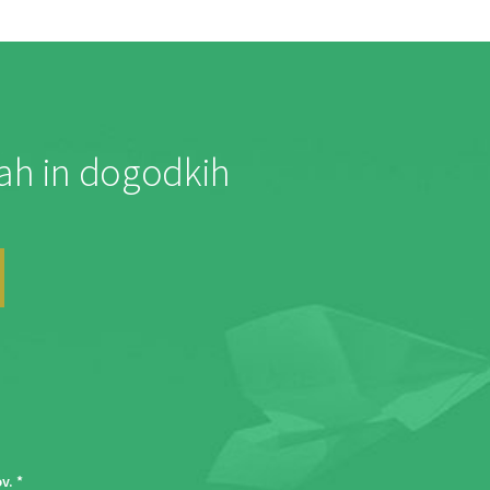
jah in dogodkih
ov
. *