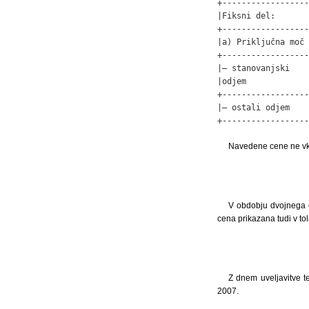
+------------------
|Fiksni del:       
+------------------
|a) Priključna moč 
+------------------
|– stanovanjski    
|odjem             
+------------------
|– ostali odjem    
+------------------
Navedene cene ne vkl
V obdobju dvojnega o
cena prikazana tudi v tola
Z dnem uveljavitve t
2007.