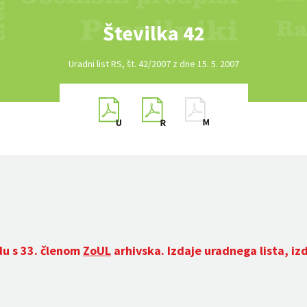
Številka 42
Uradni list RS, št. 42/2007 z dne 15. 5. 2007
du s 33. členom
ZoUL
arhivska. Izdaje uradnega lista, iz