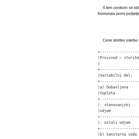
S tem cenikom se obli
Komunala javno podjetje 
Cene storitev oskrbe
+------------------
|Proizvod – storite
|                  
+------------------
|Variabilni del:   
+------------------
|a) Dobavljena     
|toplota           
+------------------
|- stanovanjski    
|odjem             
+------------------
|- ostali odjem    
+------------------
|b) Sanitarna voda 