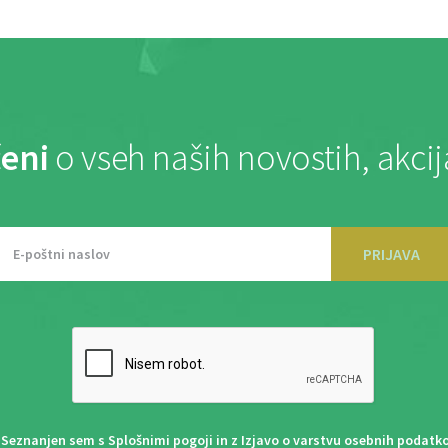
eni
o vseh naših novostih, akci
PRIJAVA
Seznanjen sem s
Splošnimi pogoji
in z
Izjavo o varstvu osebnih podatk