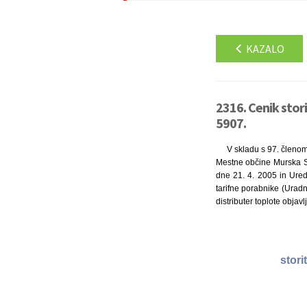
KAZALO
2316. Cenik stor
5907.
V skladu s 97. členom
Mestne občine Murska So
dne 21. 4. 2005 in Ured
tarifne porabnike (Urad
distributer toplote objavl
stori