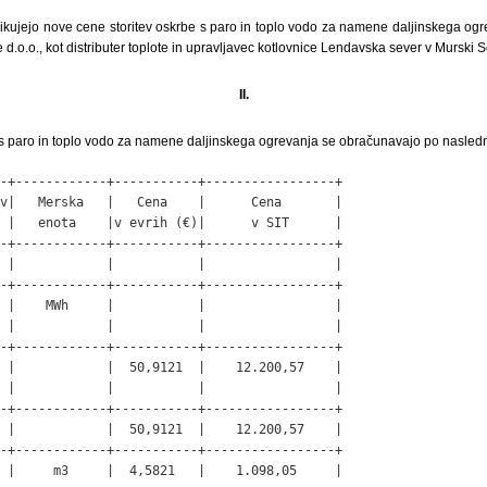
kujejo nove cene storitev oskrbe s paro in toplo vodo za namene daljinskega ogre
d.o.o., kot distributer toplote in upravljavec kotlovnice Lendavska sever v Murski S
II.
 s paro in toplo vodo za namene daljinskega ogrevanja se obračunavajo po nasledn
-+------------+-----------+-----------------+

v|   Merska   |   Cena    |      Cena       |

 |   enota    |v evrih (€)|      v SIT      |

-+------------+-----------+-----------------+

 |            |           |                 |

-+------------+-----------+-----------------+

 |    MWh     |           |                 |

 |            |           |                 |

-+------------+-----------+-----------------+

 |            |  50,9121  |    12.200,57    |

 |            |           |                 |

-+------------+-----------+-----------------+

 |            |  50,9121  |    12.200,57    |

-+------------+-----------+-----------------+

 |     m3     |  4,5821   |    1.098,05     |
