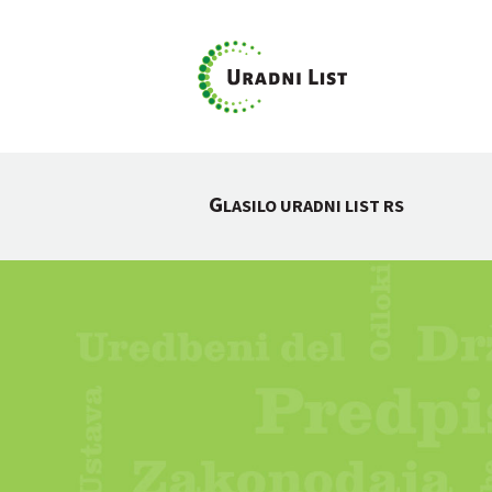
G
LASILO URADNI LIST RS