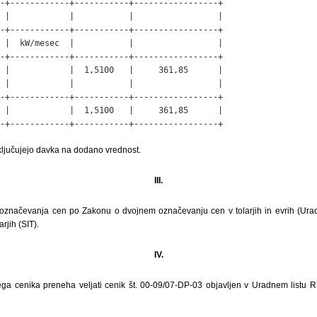
-+------------+-----------+-----------------+

 |            |           |                 |

-+------------+-----------+-----------------+

 |  kW/mesec  |           |                 |

-+------------+-----------+-----------------+

 |            |  1,5100   |     361,85      |

 |            |           |                 |

-+------------+-----------+-----------------+

 |            |  1,5100   |     361,85      |

-+------------+-----------+-----------------+
jučujejo davka na dodano vrednost.
III.
značevanja cen po Zakonu o dvojnem označevanju cen v tolarjih in evrih (Uradni
rjih (SIT).
IV.
ega cenika preneha veljati cenik št. 00-09/07-DP-03 objavljen v Uradnem listu RS