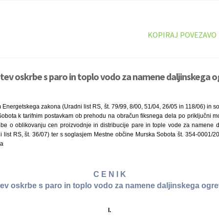
KOPIRAJ POVEZAVO
itev oskrbe s paro in toplo vodo za namene daljinskega o
 Energetskega zakona (Uradni list RS, št. 79/99, 8/00, 51/04, 26/05 in 118/06) in
bota k tarifnim postavkam ob prehodu na obračun fiksnega dela po priključni m
be o oblikovanju cen proizvodnje in distribucije pare in tople vode za namene 
ni list RS, št. 36/07) ter s soglasjem Mestne občine Murska Sobota št. 354-0001/2
ja
C E N I K
tev oskrbe s paro in toplo vodo za namene daljinskega ogr
I.