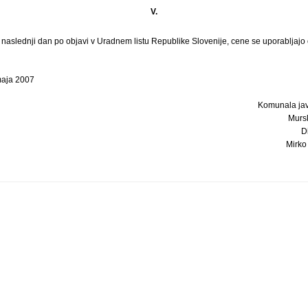
V.
i naslednji dan po objavi v Uradnem listu Republike Slovenije, cene se uporabljajo 
maja 2007
Komunala jav
Murs
D
Mirko 