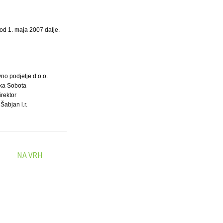
od 1. maja 2007 dalje.
no podjetje d.o.o.
ka Sobota
irektor
Šabjan l.r.
NA VRH