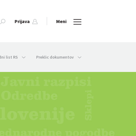
Prijava
Meni
dni list RS
Preklic dokumentov