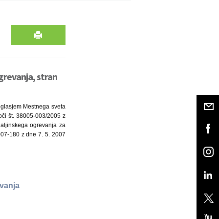
grevanja, stran
 soglasjem Mestnega sveta
oči št. 38005-003/2005 z
daljinskega ogrevanja za
007-180 z dne 7. 5. 2007
evanja