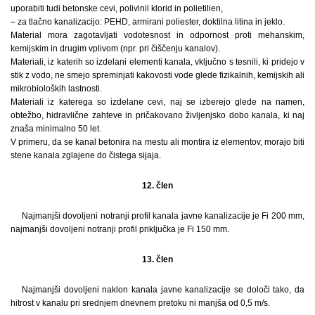
uporabiti tudi betonske cevi, polivinil klorid in polietilien,
– za tlačno kanalizacijo: PEHD, armirani poliester, doktilna litina in jeklo.
Material mora zagotavljati vodotesnost in odpornost proti mehanskim,
kemijskim in drugim vplivom (npr. pri čiščenju kanalov).
Materiali, iz katerih so izdelani elementi kanala, vključno s tesnili, ki pridejo v
stik z vodo, ne smejo spreminjati kakovosti vode glede fizikalnih, kemijskih ali
mikrobioloških lastnosti.
Materiali iz katerega so izdelane cevi, naj se izberejo glede na namen,
obtežbo, hidravlične zahteve in pričakovano življenjsko dobo kanala, ki naj
znaša minimalno 50 let.
V primeru, da se kanal betonira na mestu ali montira iz elementov, morajo biti
stene kanala zglajene do čistega sijaja.
12. člen
Najmanjši dovoljeni notranji profil kanala javne kanalizacije je Fi 200 mm,
najmanjši dovoljeni notranji profil priključka je Fi 150 mm.
13. člen
Najmanjši dovoljeni naklon kanala javne kanalizacije se določi tako, da
hitrost v kanalu pri srednjem dnevnem pretoku ni manjša od 0,5 m/s.