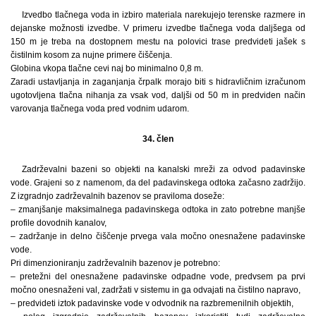
Izvedbo tlačnega voda in izbiro materiala narekujejo terenske razmere in
dejanske možnosti izvedbe. V primeru izvedbe tlačnega voda daljšega od
150 m je treba na dostopnem mestu na polovici trase predvideti jašek s
čistilnim kosom za nujne primere čiščenja.
Globina vkopa tlačne cevi naj bo minimalno 0,8 m.
Zaradi ustavljanja in zaganjanja črpalk morajo biti s hidravličnim izračunom
ugotovljena tlačna nihanja za vsak vod, daljši od 50 m in predviden način
varovanja tlačnega voda pred vodnim udarom.
34. člen
Zadrževalni bazeni so objekti na kanalski mreži za odvod padavinske
vode. Grajeni so z namenom, da del padavinskega odtoka začasno zadržijo.
Z izgradnjo zadrževalnih bazenov se praviloma doseže:
– zmanjšanje maksimalnega padavinskega odtoka in zato potrebne manjše
profile dovodnih kanalov,
– zadržanje in delno čiščenje prvega vala močno onesnažene padavinske
vode.
Pri dimenzioniranju zadrževalnih bazenov je potrebno:
– pretežni del onesnažene padavinske odpadne vode, predvsem pa prvi
močno onesnaženi val, zadržati v sistemu in ga odvajati na čistilno napravo,
– predvideti iztok padavinske vode v odvodnik na razbremenilnih objektih,