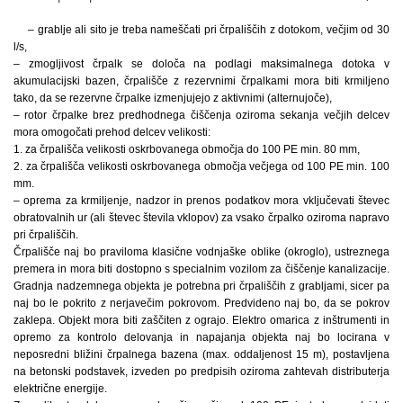
– grablje ali sito je treba nameščati pri črpališčih z dotokom, večjim od 30
l/s,
– zmogljivost črpalk se določa na podlagi maksimalnega dotoka v
akumulacijski bazen, črpališče z rezervnimi črpalkami mora biti krmiljeno
tako, da se rezervne črpalke izmenjujejo z aktivnimi (alternujoče),
– rotor črpalke brez predhodnega čiščenja oziroma sekanja večjih delcev
mora omogočati prehod delcev velikosti:
1. za črpališča velikosti oskrbovanega območja do 100 PE min. 80 mm,
2. za črpališča velikosti oskrbovanega območja večjega od 100 PE min. 100
mm.
– oprema za krmiljenje, nadzor in prenos podatkov mora vključevati števec
obratovalnih ur (ali števec števila vklopov) za vsako črpalko oziroma napravo
pri črpališčih.
Črpališče naj bo praviloma klasične vodnjaške oblike (okroglo), ustreznega
premera in mora biti dostopno s specialnim vozilom za čiščenje kanalizacije.
Gradnja nadzemnega objekta je potrebna pri črpališčih z grabljami, sicer pa
naj bo le pokrito z nerjavečim pokrovom. Predvideno naj bo, da se pokrov
zaklepa. Objekt mora biti zaščiten z ograjo. Elektro omarica z inštrumenti in
opremo za kontrolo delovanja in napajanja objekta naj bo locirana v
neposredni bližini črpalnega bazena (max. oddaljenost 15 m), postavljena
na betonski podstavek, izveden po predpisih oziroma zahtevah distributerja
električne energije.