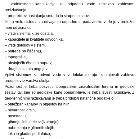
– vodotesnost kanalizacije za odpadno vodo ustrezno zahtevam
preizkušanja,
– preprečitev nastajanja smradu in strupenih snovi.
Izbira vrste sistema za odvajanje odpadne in padavinske vode je v pretežni
meri odvisna od:
– vrste sistema, ki že obstaja,
– kapacitete in kvalitete odvodnika,
– vrste dotokov v sistem,
– potrebe po čiščenju,
– topografije,
– obstoječih čistilnih naprav,
– drugih lokalnih pogojev.
Vplivi sistemov za odvod vode v vodotoke morajo izpolnjevati zahteve
predpisov iz varstva okolja.
Pozornost je treba posvetiti topografskim značilnostim terena in geološki
sestavi tal, kjer so geološke karte pomanjkljive, je treba izvesti raziskave. Z
geo-tehničnimi raziskavami je treba pridobiti natančne podatke o:
– obtežbah kanalov in objektov na njih,
– nevarnosti drsin,
– posedanju,
– gibanju finih delcev (izpiranju),
– nabrekanju v glinenih slojih,
– toku in gladini podtalnice,