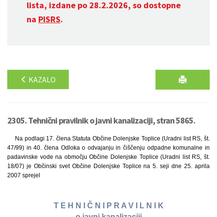
lista, izdane po 28.2.2026, so dostopne
na
PISRS
.
KAZALO
2305. Tehnični pravilnik o javni kanalizaciji, stran 5865.
Na podlagi 17. člena Statuta Občine Dolenjske Toplice (Uradni list RS, št.
47/99) in 40. člena Odloka o odvajanju in čiščenju odpadne komunalne in
padavinske vode na območju Občine Dolenjske Toplice (Uradni list RS, št.
18/07) je Občinski svet Občine Dolenjske Toplice na 5. seji dne 25. aprila
2007 sprejel
T E H N I Č N I P R A V I L N I K
o javni kanalizaciji