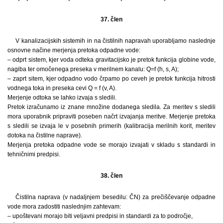
37. člen
V kanalizacijskih sistemih in na čistilnih napravah uporabljamo naslednje
osnovne načine merjenja pretoka odpadne vode:
– odprt sistem, kjer voda odteka gravitacijsko je pretok funkcija globine vode,
nagiba ter omočenega preseka v merilnem kanalu: Q=f (h, s, A);
– zaprt sitem, kjer odpadno vodo črpamo po ceveh je pretok funkcija hitrosti
vodnega toka in preseka cevi Q = f (v, A).
Merjenje odtoka se lahko izvaja s sledili.
Pretok izračunamo iz znane množine dodanega sledila. Za meritev s sledili
mora uporabnik pripraviti poseben načrt izvajanja meritve. Merjenje pretoka
s sledili se izvaja le v posebnih primerih (kalibracija merilnih korit, meritev
dotoka na čistilne naprave).
Merjenja pretoka odpadne vode se morajo izvajati v skladu s standardi in
tehničnimi predpisi.
38. člen
Čistilna naprava (v nadaljnjem besedilu: ČN) za prečiščevanje odpadne
vode mora zadostiti naslednjim zahtevam:
– upoštevani morajo biti veljavni predpisi in standardi za to področje,