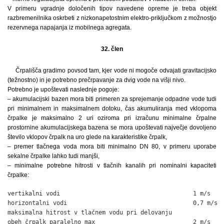
V primeru vgradnje določenih tipov navedene opreme je treba objekt
razbremenilnika oskrbeti z nizkonapetostnim elektro-priključkom z možnostjo
rezervnega napajanja iz mobilnega agregata.
32. člen
Črpališča gradimo povsod tam, kjer vode ni mogoče odvajati gravitacijsko
(težnostno) in je potrebno prečrpavanje za dvig vode na višji nivo.
Potrebno je upoštevati naslednje pogoje:
– akumulacijski bazen mora biti primeren za sprejemanje odpadne vode tudi
pri minimalnem in maksimalnem dotoku, čas akumuliranja med vklopoma
črpalke je maksimalno 2 uri oziroma pri izračunu minimalne črpalne
prostornine akumulacijskega bazena se mora upoštevati največje dovoljeno
število vklopov črpalk na uro glede na karakteristike črpalk,
– premer tlačnega voda mora biti minimalno DN 80, v primeru uporabe
sekalne črpalke lahko tudi manjši,
– minimalne potrebne hitrosti v tlačnih kanalih pri nominalni kapaciteti
črpalke:
vertikalni vodi                                      1 m/s

horizontalni vodi                                    0,7 m/s

maksimalna hitrost v tlačnem vodu pri delovanju

obeh črpalk paralelno max                            2 m/s