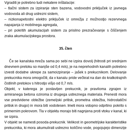
Vgraditi je potrebno tudi nekatere inštalacije:
– tlačni sistem za izpiranje sten bazena, vodovodni priključek iz javnega
vodovoda ali drug ustrezni sistem,
– nizkonapetostni elektro priključek iz omrežja z možnostjo rezervnega
napajanja iz mobilnega agregata,
– pri pokritih akumulacijah sistem za prisilno prezračevanje s čiščenjem
zraka akumulacijskega prostora.
35. člen
Če se kanalska mreža sama po sebi ne izpira dovolj (hitrosti pri srednjem
dnevnem pretoku so manjše od 0,4 m/s), je na neprehodnih kanalih potrebno
izvesti dodatne ukrepe za samoizpiranje – jašek s prekucnikom. Delovanje
prekucnika mora omogočiti, da v kanalu pride večkrat na dan do kratkotrajnih
čistilnih pretokov s hitrostjo višjo od 0,7 m/s.
Objekt, v katerega je postavljen prekucnik, je praviloma zgrajen iz
armiranega betona oziroma iz drugega ustreznega materiala. Prenesti mora
vse predvidene obtežbe (zemeljski pritisk, prometna obtežba, hidrostatični
pritisk in drugo) in mora biti vodotesen. Imeti mora vstopno odprtino pokrito s
primernim pokrovom. Tla v objektu morajo biti nagnjena proti vtoku v kanal, ki
se izpira.
V objekt se namesti posoda-prekucnik. Velikost in geometrijske karakteristike
prekucnika, ki mora akumulirati ustrezno količino vode, pogojujejo dimenzije