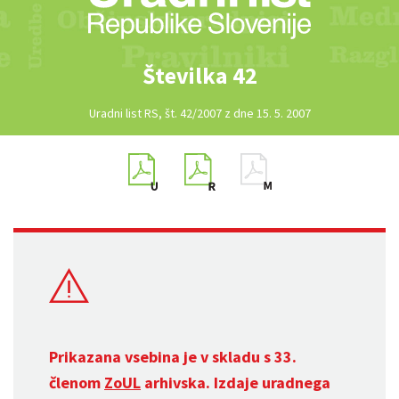
Številka 42
Uradni list RS, št. 42/2007 z dne 15. 5. 2007
Prikazana vsebina je v skladu s 33.
členom
ZoUL
arhivska. Izdaje uradnega