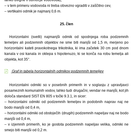
– v tem primeru vodovoda ni treba obvezno vgraditi v zaščitno cev,
– vertikalni odmik je najmanj 0,6 m.
25. člen
Horizontalni (svetli) najmanjši odmik od spodnjega roba podzemnih
temeljev ali podzemnih objektov ne sme biti manjši od 1,5 m, merjeno po
horizontalni kateti pravokotnega trikotnika, ki ima začetek 30 cm pod dnom
kanala v osi kanala in oklepa s hipotenuzo, ki se konča na robu temelja ali
objekta, kot 35°.
Graf in tabela horizontalnih odmikov podzemnih temeljev
Horizontalni odmiki so v posebnih primerih in v soglasju z upravljavci
posameznih komunalnih vodov, lahko tudi drugačni, vendar ne manjši, kot jih
določa standard SIST EN 805 v točki 9.3.1, in sicer:
– horizontalni odmiki od podzemnih temeljev in podobnih naprav naj ne
bodo manjši od 0,4 m,
– horizontalni odmiki od obstoječih (drugih) podzemnih napeljav naj ne bodo
manjši od 0,4 m,
– v izjemnih primerih, ko je gostota podzemnih napeljav velika, odmiki ne
smejo biti manjši od 0,2 m.