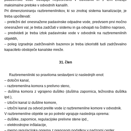
maksimalne pretoke v odvodnih kanalih.
Pri dimenzioniranju razbremenilnikov, ki so znotraj sistema kanalizacije, je
treba upoštevati:
– pretežni del onesnažene padavinske odpadne vode, predvsem prvi močno
onesnaženi val, je treba zadržati v sistemu in ga odvajati na čistilno napravo,
– predvideti je treba iztok padavinske vode v odvodnik na razbremenilnih
objektih,
– poleg izgradnje zadrževalnih bazenov je treba izkoristiti tudi zadrževalno
kapaciteto obstoječe kanalske mreže.
31. člen
Razbremenilniki so praviloma sestavljeni iz naslednjih enot:
– dotočni kanal,
– razbremenilna komora s prelivno steno,
– dušilna komora z vgrajeno dušilko (dušilna zapornica, težnostna dušilka
ipd.),
– iztočni kanal iz dušilne komore,
– iztočni kanal za odvod prelite vode iz razbremenilne komore v odvodnik.
V razbremenilne objekte se po potrebi vgrajuje naslednja oprema:
– dušilke, zapornice, regulacijske prelivne stene ipd.,
– elektrostrojne inštalacije,
– merno regulacijska oprema z prenosom podatkov v nadzorni center.