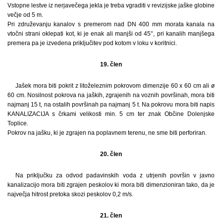
Vstopne lestve iz nerjavečega jekla je treba vgraditi v revizijske jaške globine
večje od 5 m.
Pri združevanju kanalov s premerom nad DN 400 mm morata kanala na
vtočni strani oklepati kot, ki je enak ali manjši od 45°, pri kanalih manjšega
premera pa je izvedena priključitev pod kotom v loku v koritnici.
19. člen
Jašek mora biti pokrit z litoželeznim pokrovom dimenzije 60 x 60 cm ali ø
60 cm. Nosilnost pokrova na jaških, zgrajenih na voznih površinah, mora biti
najmanj 15 t, na ostalih površinah pa najmanj 5 t. Na pokrovu mora biti napis
KANALIZACIJA s črkami velikosti min. 5 cm ter znak Občine Dolenjske
Toplice.
Pokrov na jašku, ki je zgrajen na poplavnem terenu, ne sme biti perforiran.
20. člen
Na priključku za odvod padavinskih voda z utrjenih površin v javno
kanalizacijo mora biti zgrajen peskolov ki mora biti dimenzioniran tako, da je
največja hitrost pretoka skozi peskolov 0,2 m/s.
21. člen