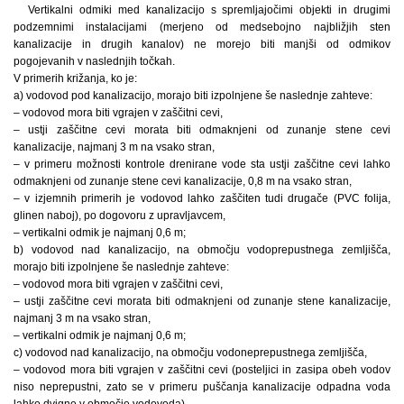
Vertikalni odmiki med kanalizacijo s spremljajočimi objekti in drugimi
podzemnimi instalacijami (merjeno od medsebojno najbližjih sten
kanalizacije in drugih kanalov) ne morejo biti manjši od odmikov
pogojevanih v naslednjih točkah.
V primerih križanja, ko je:
a) vodovod pod kanalizacijo, morajo biti izpolnjene še naslednje zahteve:
– vodovod mora biti vgrajen v zaščitni cevi,
– ustji zaščitne cevi morata biti odmaknjeni od zunanje stene cevi
kanalizacije, najmanj 3 m na vsako stran,
– v primeru možnosti kontrole drenirane vode sta ustji zaščitne cevi lahko
odmaknjeni od zunanje stene cevi kanalizacije, 0,8 m na vsako stran,
– v izjemnih primerih je vodovod lahko zaščiten tudi drugače (PVC folija,
glinen naboj), po dogovoru z upravljavcem,
– vertikalni odmik je najmanj 0,6 m;
b) vodovod nad kanalizacijo, na območju vodoprepustnega zemljišča,
morajo biti izpolnjene še naslednje zahteve:
– vodovod mora biti vgrajen v zaščitni cevi,
– ustji zaščitne cevi morata biti odmaknjeni od zunanje stene kanalizacije,
najmanj 3 m na vsako stran,
– vertikalni odmik je najmanj 0,6 m;
c) vodovod nad kanalizacijo, na območju vodoneprepustnega zemljišča,
– vodovod mora biti vgrajen v zaščitni cevi (posteljici in zasipa obeh vodov
niso neprepustni, zato se v primeru puščanja kanalizacije odpadna voda
lahko dvigne v območje vodovoda),