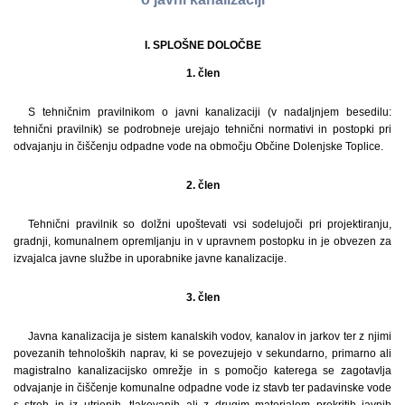
I. SPLOŠNE DOLOČBE
1. člen
S tehničnim pravilnikom o javni kanalizaciji (v nadaljnjem besedilu:
tehnični pravilnik) se podrobneje urejajo tehnični normativi in postopki pri
odvajanju in čiščenju odpadne vode na območju Občine Dolenjske Toplice.
2. člen
Tehnični pravilnik so dolžni upoštevati vsi sodelujoči pri projektiranju,
gradnji, komunalnem opremljanju in v upravnem postopku in je obvezen za
izvajalca javne službe in uporabnike javne kanalizacije.
3. člen
Javna kanalizacija je sistem kanalskih vodov, kanalov in jarkov ter z njimi
povezanih tehnoloških naprav, ki se povezujejo v sekundarno, primarno ali
magistralno kanalizacijsko omrežje in s pomočjo katerega se zagotavlja
odvajanje in čiščenje komunalne odpadne vode iz stavb ter padavinske vode
s streh in iz utrjenih, tlakovanih ali z drugim materialom prekritih javnih