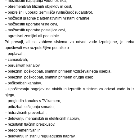
– možnostih napajanja vodonosnika,
– obremenitvah bližnjih objektov in cest,
– poprejšnji uporabi zemljišča (vključujoč rudarstvo),
– možnost gradnje z alternativnimi vrstami gradnje,
– možnostih uporabe vrste cevi,
– možnostih uporabe posteljice cevi,
– agresivni zemljini ali podtalnici.
Pri presoji, ali so zahteve sistema za odvod vode izpolnjene, je treba
upoštevati vse razpoložljive podatke o:
– poplavah,
– zamašitvah,
– porušitvah kanalov,
– boleznih, poškodbah, smrtnih primerih vzdrževalnega osebja,
– boleznih, poškodbah, smrtnih primerih drugih oseb,
– poškodbah kanalov,
– upoštevanju pogojev na vtokih in izpustih v sistem za odvod vode in iz
njega,
– pregledih kanalov s TV kamero,
– pritožbah o širjenju smradu,
– hidravličnih preverbah,
– delovanju mehanskih in električnih naprav,
– rezultatih tlačnih preizkusov,
– preobremenitvah in
– delovanju in stanju regulacijskih naprav.