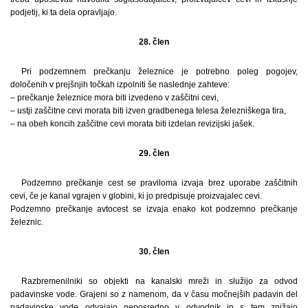
podjetij, ki ta dela opravljajo.
28. člen
Pri podzemnem prečkanju železnice je potrebno poleg pogojev,
določenih v prejšnjih točkah izpolniti še naslednje zahteve:
– prečkanje železnice mora biti izvedeno v zaščitni cevi,
– ustji zaščitne cevi morata biti izven gradbenega telesa železniškega tira,
– na obeh koncih zaščitne cevi morata biti izdelan revizijski jašek.
29. člen
Podzemno prečkanje cest se praviloma izvaja brez uporabe zaščitnih
cevi, če je kanal vgrajen v globini, ki jo predpisuje proizvajalec cevi.
Podzemno prečkanje avtocest se izvaja enako kot podzemno prečkanje
železnic.
30. člen
Razbremenilniki so objekti na kanalski mreži in služijo za odvod
padavinske vode. Grajeni so z namenom, da v času močnejših padavin del
padavinske vode odvajajo neposredno v odvodnik in s tem znižajo