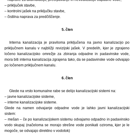
– priključek stavbe,
– kontrolni jašek na priključku stavbe,
– čistilna naprava za predčiščenje.
5. člen
Interna kanalizacija je praviloma priključena na javno kanalizacijo po
priključnem kanalu v najbližji revizijski jašek. V predelih, kjer je zgrajeno
ločeno kanalizacijsko omrežje za zbiranja odpadne in padavinske vode,
mora biti interna kanalizacija zgrajena tako, da se padavinske vode odvajajo
po ločenem priključnem kanalu.
6. člen
Glede na vrsto komunalne rabe se delijo kanalizacijski sistemi na:
– javne kanalizacijske sisteme,
– interne kanalizacijske sisteme.
Glede na namen odvajanje odpadne vode je lahko javni kanalizacijski
sistem:
– mešan – če po kanalizacijskem sistemu odvajamo odpadno in padavinsko
vodo skupaj (načeloma se morajo strešne vode ponikati oziroma, kjer je le
mogoče, se odvajajo direktno v vodotok)