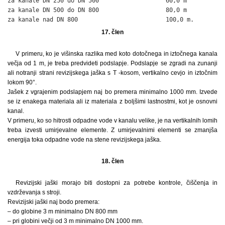
za kanale DN 250 do DN 500                   60,0 m

za kanale DN 500 do DN 800                   80,0 m

za kanale nad DN 800                         100,0 m.
17. člen
V primeru, ko je višinska razlika med koto dotočnega in iztočnega kanala
večja od 1 m, je treba predvideti podslapje. Podslapje se zgradi na zunanji
ali notranji strani revizijskega jaška s T -kosom, vertikalno cevjo in iztočnim
lokom 90°.
Jašek z vgrajenim podslapjem naj bo premera minimalno 1000 mm. Izvede
se iz enakega materiala ali iz materiala z boljšimi lastnostmi, kot je osnovni
kanal.
V primeru, ko so hitrosti odpadne vode v kanalu velike, je na vertikalnih lomih
treba izvesti umirjevalne elemente. Z umirjevalnimi elementi se zmanjša
energija toka odpadne vode na stene revizijskega jaška.
18. člen
Revizijski jaški morajo biti dostopni za potrebe kontrole, čiščenja in
vzdrževanja s stroji.
Revizijski jaški naj bodo premera:
– do globine 3 m minimalno DN 800 mm
– pri globini večji od 3 m minimalno DN 1000 mm.