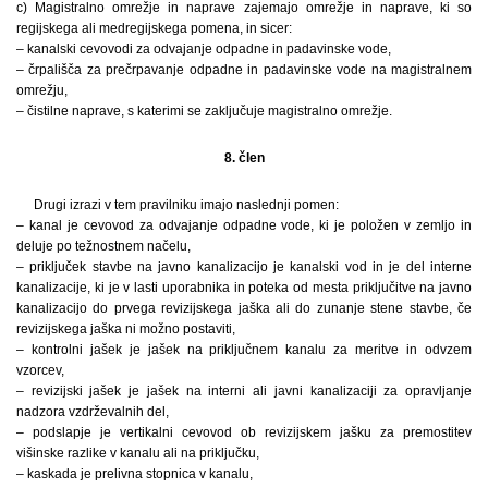
c) Magistralno omrežje in naprave zajemajo omrežje in naprave, ki so
regijskega ali medregijskega pomena, in sicer:
– kanalski cevovodi za odvajanje odpadne in padavinske vode,
– črpališča za prečrpavanje odpadne in padavinske vode na magistralnem
omrežju,
– čistilne naprave, s katerimi se zaključuje magistralno omrežje.
8. člen
Drugi izrazi v tem pravilniku imajo naslednji pomen:
– kanal je cevovod za odvajanje odpadne vode, ki je položen v zemljo in
deluje po težnostnem načelu,
– priključek stavbe na javno kanalizacijo je kanalski vod in je del interne
kanalizacije, ki je v lasti uporabnika in poteka od mesta priključitve na javno
kanalizacijo do prvega revizijskega jaška ali do zunanje stene stavbe, če
revizijskega jaška ni možno postaviti,
– kontrolni jašek je jašek na priključnem kanalu za meritve in odvzem
vzorcev,
– revizijski jašek je jašek na interni ali javni kanalizaciji za opravljanje
nadzora vzdrževalnih del,
– podslapje je vertikalni cevovod ob revizijskem jašku za premostitev
višinske razlike v kanalu ali na priključku,
– kaskada je prelivna stopnica v kanalu,