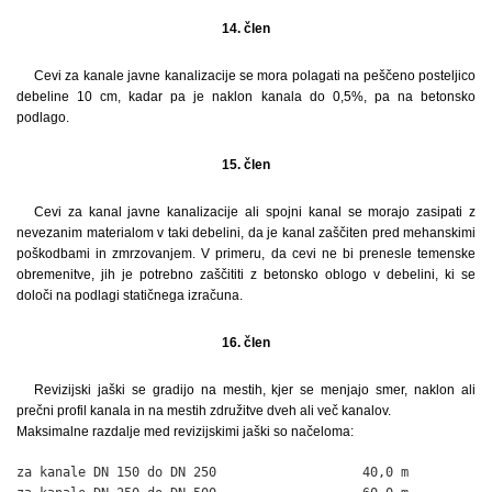
14. člen
Cevi za kanale javne kanalizacije se mora polagati na peščeno posteljico
debeline 10 cm, kadar pa je naklon kanala do 0,5%, pa na betonsko
podlago.
15. člen
Cevi za kanal javne kanalizacije ali spojni kanal se morajo zasipati z
nevezanim materialom v taki debelini, da je kanal zaščiten pred mehanskimi
poškodbami in zmrzovanjem. V primeru, da cevi ne bi prenesle temenske
obremenitve, jih je potrebno zaščititi z betonsko oblogo v debelini, ki se
določi na podlagi statičnega izračuna.
16. člen
Revizijski jaški se gradijo na mestih, kjer se menjajo smer, naklon ali
prečni profil kanala in na mestih združitve dveh ali več kanalov.
Maksimalne razdalje med revizijskimi jaški so načeloma:
za kanale DN 150 do DN 250                   40,0 m
