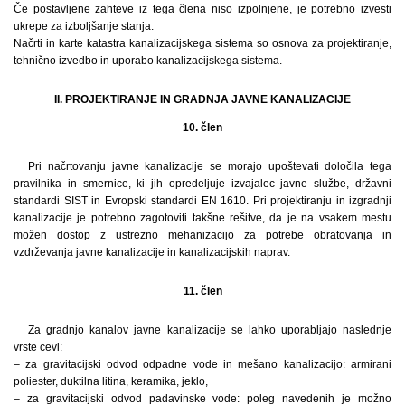
Če postavljene zahteve iz tega člena niso izpolnjene, je potrebno izvesti
ukrepe za izboljšanje stanja.
Načrti in karte katastra kanalizacijskega sistema so osnova za projektiranje,
tehnično izvedbo in uporabo kanalizacijskega sistema.
II. PROJEKTIRANJE IN GRADNJA JAVNE KANALIZACIJE
10. člen
Pri načrtovanju javne kanalizacije se morajo upoštevati določila tega
pravilnika in smernice, ki jih opredeljuje izvajalec javne službe, državni
standardi SIST in Evropski standardi EN 1610. Pri projektiranju in izgradnji
kanalizacije je potrebno zagotoviti takšne rešitve, da je na vsakem mestu
možen dostop z ustrezno mehanizacijo za potrebe obratovanja in
vzdrževanja javne kanalizacije in kanalizacijskih naprav.
11. člen
Za gradnjo kanalov javne kanalizacije se lahko uporabljajo naslednje
vrste cevi:
– za gravitacijski odvod odpadne vode in mešano kanalizacijo: armirani
poliester, duktilna litina, keramika, jeklo,
– za gravitacijski odvod padavinske vode: poleg navedenih je možno