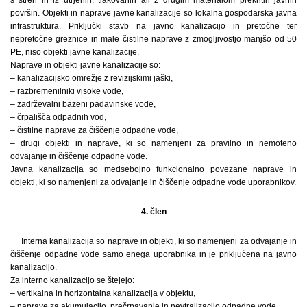
površin. Objekti in naprave javne kanalizacije so lokalna gospodarska javna
infrastruktura. Priključki stavb na javno kanalizacijo in pretočne ter
nepretočne greznice in male čistilne naprave z zmogljivostjo manjšo od 50
PE, niso objekti javne kanalizacije.
Naprave in objekti javne kanalizacije so:
– kanalizacijsko omrežje z revizijskimi jaški,
– razbremenilniki visoke vode,
– zadrževalni bazeni padavinske vode,
– črpališča odpadnih vod,
– čistilne naprave za čiščenje odpadne vode,
– drugi objekti in naprave, ki so namenjeni za pravilno in nemoteno
odvajanje in čiščenje odpadne vode.
Javna kanalizacija so medsebojno funkcionalno povezane naprave in
objekti, ki so namenjeni za odvajanje in čiščenje odpadne vode uporabnikov.
4. člen
Interna kanalizacija so naprave in objekti, ki so namenjeni za odvajanje in
čiščenje odpadne vode samo enega uporabnika in je priključena na javno
kanalizacijo.
Za interno kanalizacijo se štejejo:
– vertikalna in horizontalna kanalizacija v objektu,
– naprave za akumulacijo, prečrpavanje in nevtralizacijo odpadne vode,