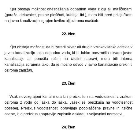
Kjer obstaja možnost onesnaženja odpadnih voda z olji ali maščobami
(garaže, delavnice, pralne ploščadi, kuhinje itd.), mora biti pred priključkom
na javno kanalizacijo zgrajen lovilec olj oziroma maščob.
22. člen
Kjer obstaja možnost, da bi zaradi okvar ali drugih vzrokov lahko odtekla v
javno kanalizacijo taka odpadna voda, ki bi lahko povzročila okvaro javne
kanalizacije ali porušila režim na čistilni napravi, mora biti interna
kanalizacija zgrajena tako, da je možno odvod v javno kanalizacijo prekiniti
oziroma zadržati.
23. člen
Vsak novozgrajeni kanal mora biti preizkušen na vodotesnost z zrakom
oziroma z vodo od jaška do jaška. Jašek se preizkuša na vodotesnost
posebej. Preizkus vodotesnosti opravljajo pooblaščene pravne in fizične
osebe, ki o preizkusu napravijo zapisnik v skladu z veljavnimi normativi.
24. člen