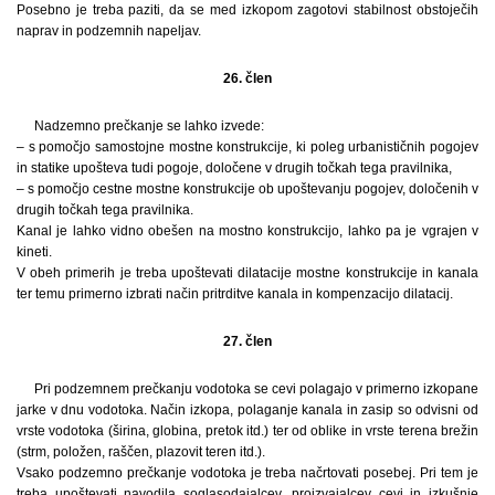
Posebno je treba paziti, da se med izkopom zagotovi stabilnost obstoječih
naprav in podzemnih napeljav.
26. člen
Nadzemno prečkanje se lahko izvede:
– s pomočjo samostojne mostne konstrukcije, ki poleg urbanističnih pogojev
in statike upošteva tudi pogoje, določene v drugih točkah tega pravilnika,
– s pomočjo cestne mostne konstrukcije ob upoštevanju pogojev, določenih v
drugih točkah tega pravilnika.
Kanal je lahko vidno obešen na mostno konstrukcijo, lahko pa je vgrajen v
kineti.
V obeh primerih je treba upoštevati dilatacije mostne konstrukcije in kanala
ter temu primerno izbrati način pritrditve kanala in kompenzacijo dilatacij.
27. člen
Pri podzemnem prečkanju vodotoka se cevi polagajo v primerno izkopane
jarke v dnu vodotoka. Način izkopa, polaganje kanala in zasip so odvisni od
vrste vodotoka (širina, globina, pretok itd.) ter od oblike in vrste terena brežin
(strm, položen, raščen, plazovit teren itd.).
Vsako podzemno prečkanje vodotoka je treba načrtovati posebej. Pri tem je
treba upoštevati navodila soglasodajalcev, proizvajalcev cevi in izkušnje