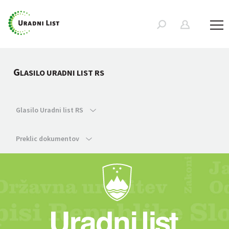
G
LASILO URADNI LIST RS
Glasilo Uradni list RS
Preklic dokumentov