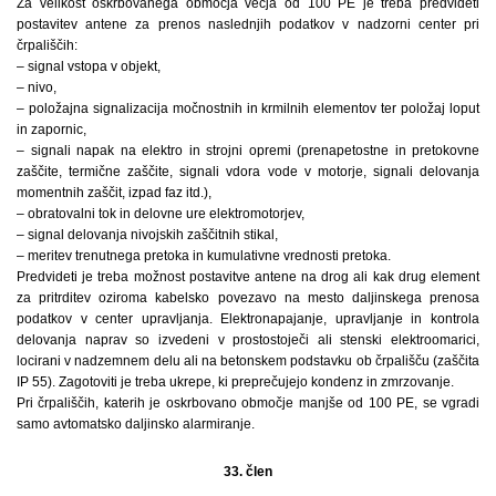
Za velikost oskrbovanega območja večja od 100 PE je treba predvideti
postavitev antene za prenos naslednjih podatkov v nadzorni center pri
črpališčih:
– signal vstopa v objekt,
– nivo,
– položajna signalizacija močnostnih in krmilnih elementov ter položaj loput
in zapornic,
– signali napak na elektro in strojni opremi (prenapetostne in pretokovne
zaščite, termične zaščite, signali vdora vode v motorje, signali delovanja
momentnih zaščit, izpad faz itd.),
– obratovalni tok in delovne ure elektromotorjev,
– signal delovanja nivojskih zaščitnih stikal,
– meritev trenutnega pretoka in kumulativne vrednosti pretoka.
Predvideti je treba možnost postavitve antene na drog ali kak drug element
za pritrditev oziroma kabelsko povezavo na mesto daljinskega prenosa
podatkov v center upravljanja. Elektronapajanje, upravljanje in kontrola
delovanja naprav so izvedeni v prostostoječi ali stenski elektroomarici,
locirani v nadzemnem delu ali na betonskem podstavku ob črpališču (zaščita
IP 55). Zagotoviti je treba ukrepe, ki preprečujejo kondenz in zmrzovanje.
Pri črpališčih, katerih je oskrbovano območje manjše od 100 PE, se vgradi
samo avtomatsko daljinsko alarmiranje.
33. člen