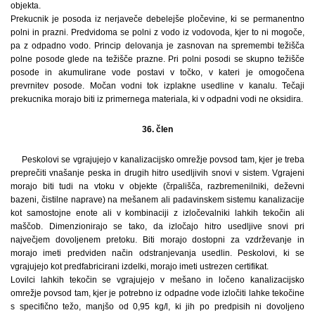
objekta.
Prekucnik je posoda iz nerjaveče debelejše pločevine, ki se permanentno
polni in prazni. Predvidoma se polni z vodo iz vodovoda, kjer to ni mogoče,
pa z odpadno vodo. Princip delovanja je zasnovan na spremembi težišča
polne posode glede na težišče prazne. Pri polni posodi se skupno težišče
posode in akumulirane vode postavi v točko, v kateri je omogočena
prevrnitev posode. Močan vodni tok izplakne usedline v kanalu. Tečaji
prekucnika morajo biti iz primernega materiala, ki v odpadni vodi ne oksidira.
36. člen
Peskolovi se vgrajujejo v kanalizacijsko omrežje povsod tam, kjer je treba
preprečiti vnašanje peska in drugih hitro usedljivih snovi v sistem. Vgrajeni
morajo biti tudi na vtoku v objekte (črpališča, razbremenilniki, deževni
bazeni, čistilne naprave) na mešanem ali padavinskem sistemu kanalizacije
kot samostojne enote ali v kombinaciji z izločevalniki lahkih tekočin ali
maščob. Dimenzionirajo se tako, da izločajo hitro usedljive snovi pri
največjem dovoljenem pretoku. Biti morajo dostopni za vzdrževanje in
morajo imeti predviden način odstranjevanja usedlin. Peskolovi, ki se
vgrajujejo kot predfabricirani izdelki, morajo imeti ustrezen certifikat.
Lovilci lahkih tekočin se vgrajujejo v mešano in ločeno kanalizacijsko
omrežje povsod tam, kjer je potrebno iz odpadne vode izločiti lahke tekočine
s specifično težo, manjšo od 0,95 kg/l, ki jih po predpisih ni dovoljeno