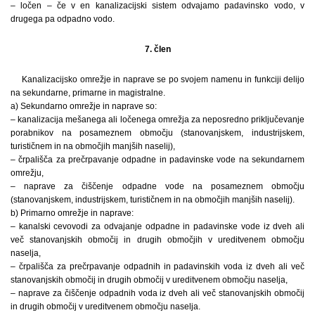
– ločen – če v en kanalizacijski sistem odvajamo padavinsko vodo, v
drugega pa odpadno vodo.
7. člen
Kanalizacijsko omrežje in naprave se po svojem namenu in funkciji delijo
na sekundarne, primarne in magistralne.
a) Sekundarno omrežje in naprave so:
– kanalizacija mešanega ali ločenega omrežja za neposredno priključevanje
porabnikov na posameznem območju (stanovanjskem, industrijskem,
turističnem in na območjih manjših naselij),
– črpališča za prečrpavanje odpadne in padavinske vode na sekundarnem
omrežju,
– naprave za čiščenje odpadne vode na posameznem območju
(stanovanjskem, industrijskem, turističnem in na območjih manjših naselij).
b) Primarno omrežje in naprave:
– kanalski cevovodi za odvajanje odpadne in padavinske vode iz dveh ali
več stanovanjskih območij in drugih območjih v ureditvenem območju
naselja,
– črpališča za prečrpavanje odpadnih in padavinskih voda iz dveh ali več
stanovanjskih območij in drugih območij v ureditvenem območju naselja,
– naprave za čiščenje odpadnih voda iz dveh ali več stanovanjskih območij
in drugih območij v ureditvenem območju naselja.