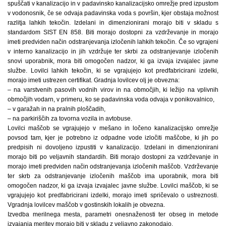
spuščati v kanalizacijo in v padavinsko kanalizacijsko omrežje pred izpustom
v vodonosnik, če se odvaja padavinska voda s površin, kjer obstaja možnost
razlitja lahkih tekočin. Izdelani in dimenzionirani morajo biti v skladu s
standardom SIST EN 858. Biti morajo dostopni za vzdrževanje in morajo
imeti predviden način odstranjevanja izločenih lahkih tekočin. Če so vgrajeni
v interno kanalizacijo in jih vzdržuje ter skrbi za odstranjevanje izločenih
snovi uporabnik, mora biti omogočen nadzor, ki ga izvaja izvajalec javne
službe. Lovilci lahkih tekočin, ki se vgrajujejo kot predfabricirani izdelki,
morajo imeti ustrezen certifikat. Gradnja lovilcev olj je obvezna:
– na varstvenih pasovih vodnih virov in na območjih, ki ležijo na vplivnih
območjih vodarn, v primeru, ko se padavinska voda odvaja v ponikovalnico,
– v garažah in na pralnih ploščadih,
– na parkiriščih za tovorna vozila in avtobuse.
Lovilci maščob se vgrajujejo v mešano in ločeno kanalizacijsko omrežje
povsod tam, kjer je potrebno iz odpadne vode izločiti maščobe, ki jih po
predpisih ni dovoljeno izpustiti v kanalizacijo. Izdelani in dimenzionirani
morajo biti po veljavnih standardih. Biti morajo dostopni za vzdrževanje in
morajo imeti predviden način odstranjevanja izločenih maščob. Vzdrževanje
ter skrb za odstranjevanje izločenih maščob ima uporabnik, mora biti
omogočen nadzor, ki ga izvaja izvajalec javne službe. Lovilci maščob, ki se
vgrajujejo kot predfabricirani izdelki, morajo imeti spričevalo o ustreznosti.
Vgradnja lovilcev maščob v gostinskih lokalih je obvezna.
Izvedba merilnega mesta, parametri onesnaženosti ter obseg in metode
izvajanja meritev morajo biti v skladu z veljavno zakonodajo.