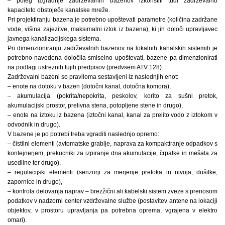
– poleg izgradnje zadrževalnih bazenov izkoristiti tudi zadrževalno
kapaciteto obstoječe kanalske mreže.
Pri projektiranju bazena je potrebno upoštevati parametre (količina zadržane
vode, višina zajezitve, maksimalni iztok iz bazena), ki jih določi upravljavec
javnega kanalizacijskega sistema.
Pri dimenzioniranju zadrževalnih bazenov na lokalnih kanalskih sistemih je
potrebno navedena določila smiselno upoštevati, bazene pa dimenzionirati
na podlagi ustreznih tujih predpisov (predvsem ATV 128).
Zadrževalni bazeni so praviloma sestavljeni iz naslednjih enot:
– enote na dotoku v bazen (dotočni kanal, dotočna komora),
– akumulacija (pokrita/nepokrita, peskolov, korito za sušni pretok,
akumulacijski prostor, prelivna stena, potopljene stene in drugo),
– enote na iztoku iz bazena (iztočni kanal, kanal za prelito vodo z iztokom v
odvodnik in drugo).
V bazene je po potrebi treba vgraditi naslednjo opremo:
– čistilni elementi (avtomatske grablje, naprava za kompaktiranje odpadkov s
kontejnerjem, prekucniki za izpiranje dna akumulacije, črpalke in mešala za
usedline ter drugo),
– regulacijski elementi (senzorji za merjenje pretoka in nivoja, dušilke,
zapornice in drugo),
– kontrola delovanja naprav – brezžični ali kabelski sistem zveze s prenosom
podatkov v nadzorni center vzdrževalne službe (postavitev antene na lokaciji
objektov, v prostoru upravljanja pa potrebna oprema, vgrajena v elektro
omari).