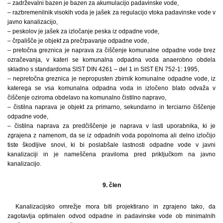
– zadrževalni bazen je bazen za akumulacijo padavinske vode,
– razbremenilnik visokih voda je jašek za regulacijo vtoka padavinske vode v
javno kanalizacijo,
– peskolov je jašek za izločanje peska iz odpadne vode,
– črpališče je objekt za prečrpavanje odpadne vode,
– pretočna greznica je naprava za čiščenje komunalne odpadne vode brez
ozračevanja, v kateri se komunalna odpadna voda anaerobno obdela
skladno s standardoma SIST DIN 4261 – del 1 in SIST EN 752-1: 1995,
– nepretočna greznica je nepropusten zbirnik komunalne odpadne vode, iz
katerega se vsa komunalna odpadna voda in izločeno blato odvaža v
čiščenje oziroma obdelavo na komunalno čistilno napravo,
– čistilna naprava je objekt za primarno, sekundarno in terciarno čiščenje
odpadne vode,
– čistilna naprava za predčiščenje je naprava v lasti uporabnika, ki je
zgrajena z namenom, da se iz odpadnih voda popolnoma ali delno izločijo
tiste škodljive snovi, ki bi poslabšale lastnosti odpadne vode v javni
kanalizaciji in je nameščena praviloma pred priključkom na javno
kanalizacijo.
9. člen
Kanalizacijsko omrežje mora biti projektirano in zgrajeno tako, da
zagotavlja optimalen odvod odpadne in padavinske vode ob minimalnih