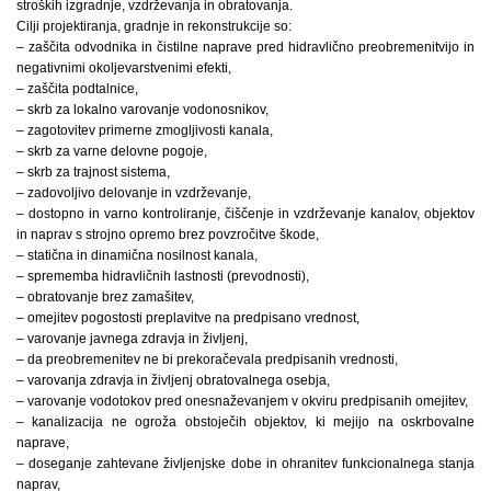
stroških izgradnje, vzdrževanja in obratovanja.
Cilji projektiranja, gradnje in rekonstrukcije so:
– zaščita odvodnika in čistilne naprave pred hidravlično preobremenitvijo in
negativnimi okoljevarstvenimi efekti,
– zaščita podtalnice,
– skrb za lokalno varovanje vodonosnikov,
– zagotovitev primerne zmogljivosti kanala,
– skrb za varne delovne pogoje,
– skrb za trajnost sistema,
– zadovoljivo delovanje in vzdrževanje,
– dostopno in varno kontroliranje, čiščenje in vzdrževanje kanalov, objektov
in naprav s strojno opremo brez povzročitve škode,
– statična in dinamična nosilnost kanala,
– sprememba hidravličnih lastnosti (prevodnosti),
– obratovanje brez zamašitev,
– omejitev pogostosti preplavitve na predpisano vrednost,
– varovanje javnega zdravja in življenj,
– da preobremenitev ne bi prekoračevala predpisanih vrednosti,
– varovanja zdravja in življenj obratovalnega osebja,
– varovanje vodotokov pred onesnaževanjem v okviru predpisanih omejitev,
– kanalizacija ne ogroža obstoječih objektov, ki mejijo na oskrbovalne
naprave,
– doseganje zahtevane življenjske dobe in ohranitev funkcionalnega stanja
naprav,