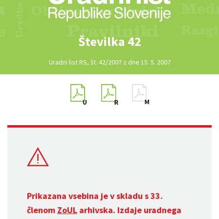
Številka 42
Uradni list RS, št. 42/2007 z dne 15. 5. 2007
Prikazana vsebina je v skladu s 33.
členom
ZoUL
arhivska. Izdaje uradnega