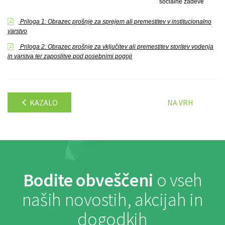
socialne zadeve
Priloga 1: Obrazec prošnje za sprejem ali premestitev v institucionalno
varstvo
Priloga 2: Obrazec prošnje za vključitev ali premestitev storitev vodenja
in varstva ter zaposlitve pod posebnimi pogoji
KAZALO
NA VRH
Bodite obveščeni
o vseh
naših novostih, akcijah in
dogodkih