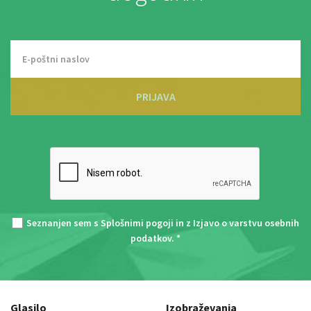
PRIJAVA
Seznanjen sem s
Splošnimi pogoji
in z
Izjavo o varstvu osebnih
podatkov
. *
Glasilo
Izobraževanja