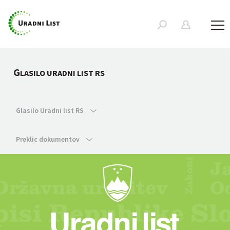
G
LASILO URADNI LIST RS
Glasilo Uradni list RS
Preklic dokumentov