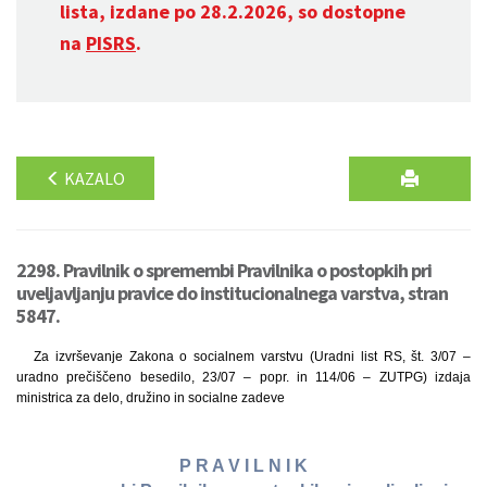
lista, izdane po 28.2.2026, so dostopne
na
PISRS
.
KAZALO
2298. Pravilnik o spremembi Pravilnika o postopkih pri
uveljavljanju pravice do institucionalnega varstva, stran
5847.
Za izvrševanje Zakona o socialnem varstvu (Uradni list RS, št. 3/07 –
uradno prečiščeno besedilo, 23/07 – popr. in 114/06 – ZUTPG) izdaja
ministrica za delo, družino in socialne zadeve
P R A V I L N I K