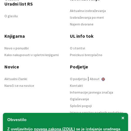
Uradni list RS
Aktualna izobraževanja
O glasilu
Izobraževanja po meri
Najem dvorane
Knjigarna
UL info tok
Novo v ponudbi
O storitvi
Kako nakupovati v spletni knjigarni
Preizkusi brezplačno
Novice
Podjetje
|
Aktualni članki
O podjetju
About
Naroči se na novice
Kontakt
Informacije javnega značaja
Oglaševanje
Splošni pogoji
Izjava o varstvu osebnih podatkov
×
E-dražbe
Obvestilo
Z uveljavitvijo
novega zakona (ZOUL)
se je
izdajanje uradnega