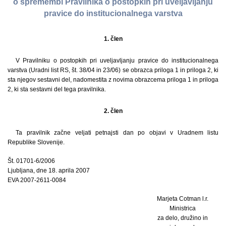
o spremembi Pravilnika o postopkih pri uveljavljanju
pravice do institucionalnega varstva
1. člen
V Pravilniku o postopkih pri uveljavljanju pravice do institucionalnega
varstva (Uradni list RS, št. 38/04 in 23/06) se obrazca priloga 1 in priloga 2, ki
sta njegov sestavni del, nadomestita z novima obrazcema priloga 1 in priloga
2, ki sta sestavni del tega pravilnika.
2. člen
Ta pravilnik začne veljati petnajsti dan po objavi v Uradnem listu
Republike Slovenije.
Št. 01701-6/2006
Ljubljana, dne 18. aprila 2007
EVA 2007-2611-0084
Marjeta Cotman l.r.
Ministrica
za delo, družino in