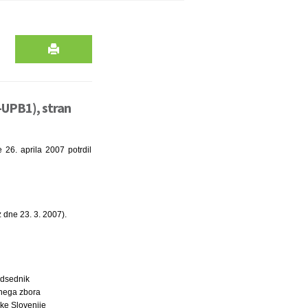
-UPB1), stran
26. aprila 2007 potrdil
 dne 23. 3. 2007).
dsednik
nega zbora
ke Slovenije