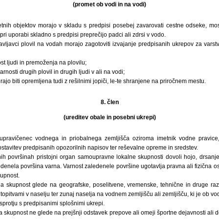
(promet ob vodi in na vodi)
etnih objektov morajo v skladu s predpisi posebej zavarovati cestne odseke, m
ri uporabi skladno s predpisi preprečijo padci ali zdrsi v vodo.
avljavci plovil na vodah morajo zagotoviti izvajanje predpisanih ukrepov za varstv
st ljudi in premoženja na plovilu;
rnosti drugih plovil in drugih ljudi v ali na vodi;
orajo biti opremljena tudi z rešilnimi jopiči, le-te shranjene na priročnem mestu.
8. člen
(ureditev obale in posebni ukrepi)
 upravičenec vodnega in priobalnega zemljišča oziroma imetnik vodne pravice,
postavitev predpisanih opozorilnih napisov ter reševalne opreme in sredstev.
ih površinah pristojni organ samoupravne lokalne skupnosti dovoli hojo, drsanje
edenela površina varna. Varnost zaledenele površine ugotavlja pravna ali fizična os
upnost.
a skupnost glede na geografske, poselitvene, vremenske, tehnične in druge r
topitvami v naselju ter zunaj naselja na vodnem zemljišču ali zemljišču, ki je ob vo
sprotju s predpisanimi splošnimi ukrepi.
skupnost ne glede na prejšnji odstavek prepove ali omeji športne dejavnosti ali 