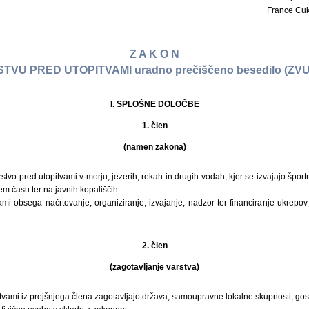
France Cukja
Z A K O N
TVU PRED UTOPITVAMI uradno prečiščeno besedilo (ZV
I. SPLOŠNE DOLOČBE
1. člen
(namen zakona)
stvo pred utopitvami v morju, jezerih, rekah in drugih vodah, kjer se izvajajo špor
em času ter na javnih kopališčih.
ami obsega načrtovanje, organiziranje, izvajanje, nadzor ter financiranje ukrepov
2. člen
(zagotavljanje varstva)
itvami iz prejšnjega člena zagotavljajo država, samoupravne lokalne skupnosti, g