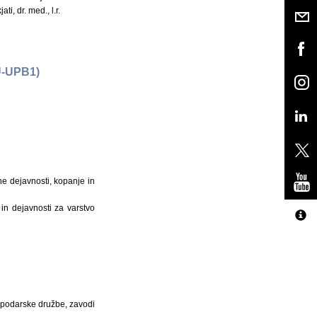
ti, dr. med., l.r.
U-UPB1)
tne dejavnosti, kopanje in
 in dejavnosti za varstvo
ospodarske družbe, zavodi