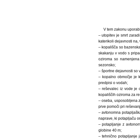
V tem zakonu uporablj
– utopitev je smrt zara
katerikoli dejavnosti na, 
– kopališča so bazenska
skakanju v vodo s pripada
oziroma so namenjena o
sezonsko;
– športne dejavnosti so 
– kopalno območje je ko
predpisi o vodah;
– reševalec iz vode je 
kopališčih oziroma za re
– oseba, usposobljena z
prve pomoči pri reševanju
– avtonomna potapljaška
naprave, ki potapljaču o
– potapljanje z avtono
globine 40 m;
– tehnično potapljanje