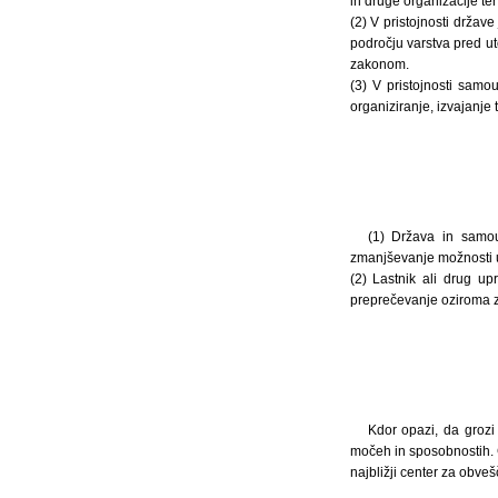
in druge organizacije te
(2) V pristojnosti držav
področju varstva pred ut
zakonom.
(3) V pristojnosti samo
organiziranje, izvajanje 
(1) Država in samou
zmanjševanje možnosti u
(2) Lastnik ali drug u
preprečevanje oziroma z
Kdor opazi, da grozi
močeh in sposobnostih. Č
najbližji center za obve