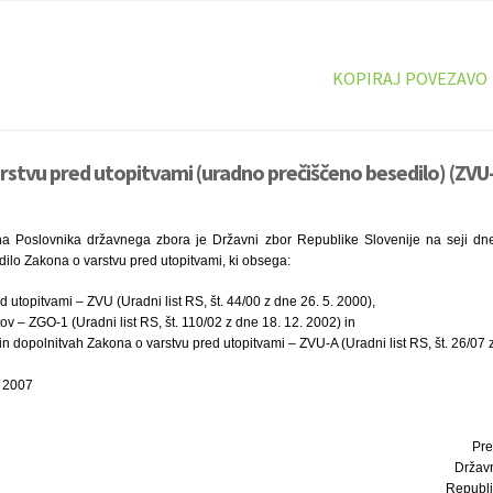
KOPIRAJ POVEZAVO
rstvu pred utopitvami (uradno prečiščeno besedilo) (ZVU
a Poslovnika državnega zbora je Državni zbor Republike Slovenije na seji dne 
ilo Zakona o varstvu pred utopitvami, ki obsega:
 utopitvami – ZVU (Uradni list RS, št. 44/00 z dne 26. 5. 2000),
ov – ZGO-1 (Uradni list RS, št. 110/02 z dne 18. 12. 2002) in
dopolnitvah Zakona o varstvu pred utopitvami – ZVU-A (Uradni list RS, št. 26/07 z
a 2007
Pre
Držav
Republi