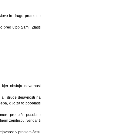
ostove in druge prometne
o pred utopitvami. Zlasti
 kjer obstaja nevarnost
 ali druge dejavnosti na
eba, ki jo za to pooblasti
azmere predpiše posebne
dnem zemljišču, vendar ti
dejavnosti v prostem času