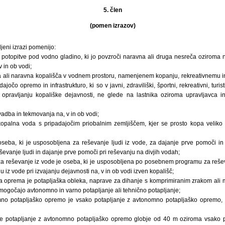
5. člen
(pomen izrazov)
eni izrazi pomenijo:
di potopitve pod vodno gladino, ki jo povzroči naravna ali druga nesreča oziroma
v in ob vodi;
 ali naravna kopališča v vodnem prostoru, namenjenem kopanju, rekreativnemu i
jočo opremo in infrastrukturo, ki so v javni, zdraviliški, športni, rekreativni, turist
pravljanju kopališke dejavnosti, ne glede na lastnika oziroma upravljavca in k
vadba in tekmovanja na, v in ob vodi;
palna voda s pripadajočim priobalnim zemljiščem, kjer se prosto kopa veliko š
oseba, ki je usposobljena za reševanje ljudi iz vode, za dajanje prve pomoči i
ševanje ljudi in dajanje prve pomoči pri reševanju na divjih vodah;
a reševanje iz vode je oseba, ki je usposobljena po posebnem programu za rešev
 iz vode pri izvajanju dejavnosti na, v in ob vodi izven kopališč;
 oprema je potapljaška obleka, naprave za dihanje s komprimiranim zrakom ali 
mogočajo avtonomno in varno potapljanje ali tehnično potapljanje;
mno potapljaško opremo je vsako potapljanje z avtonomno potapljaško opremo
 je potapljanje z avtonomno potapljaško opremo globje od 40 m oziroma vsako 