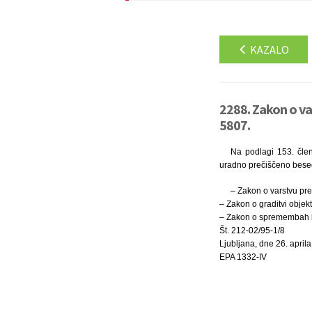
KAZALO
2288. Zakon o va
5807.
Na podlagi 153. člen
uradno prečiščeno besed
– Zakon o varstvu pred
– Zakon o graditvi objekt
– Zakon o spremembah in 
Št. 212-02/95-1/8
Ljubljana, dne 26. april
EPA 1332-IV