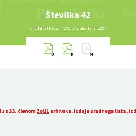
Številka 42
Uradni list RS, št. 42/2007 z dne 15. 5. 2007
du s 33. členom
ZoUL
arhivska. Izdaje uradnega lista, iz