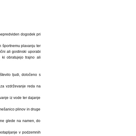
 nepredviden dogodek pri
n športnemu plavanju ter
ični ali gostinski uporabi
i obratujejo trajno ali
tevilo ljudi, določeno s
n za vzdrževanje reda na
anje iz vode ter dajanje
mešanico plinov in druge
, ne glede na namen, do
potapljanje v podzemnih