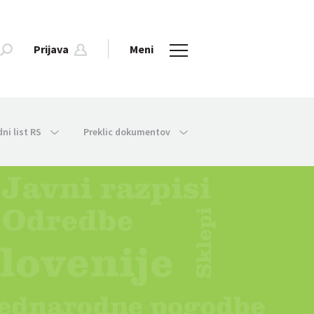
Prijava
Meni
dni list RS
Preklic dokumentov