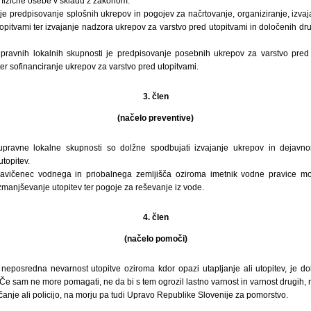
r fizične osebe v skladu z zakonom.
e je predpisovanje splošnih ukrepov in pogojev za načrtovanje, organiziranje, izva
opitvami ter izvajanje nadzora ukrepov za varstvo pred utopitvami in določenih dr
upravnih lokalnih skupnosti je predpisovanje posebnih ukrepov za varstvo pred 
ter sofinanciranje ukrepov za varstvo pred utopitvami.
3. člen
(načelo preventive)
pravne lokalne skupnosti so dolžne spodbujati izvajanje ukrepov in dejavno
topitev.
pravičenec vodnega in priobalnega zemljišča oziroma imetnik vodne pravice mo
manjševanje utopitev ter pogoje za reševanje iz vode.
4. člen
(načelo pomoči)
 neposredna nevarnost utopitve oziroma kdor opazi utapljanje ali utopitev, je d
e sam ne more pomagati, ne da bi s tem ogrozil lastno varnost in varnost drugih, m
ščanje ali policijo, na morju pa tudi Upravo Republike Slovenije za pomorstvo.