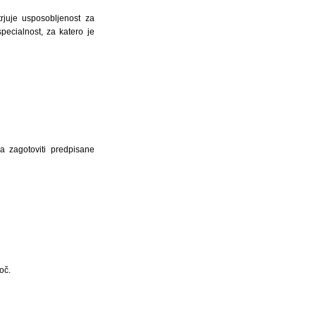
trjuje usposobljenost za
pecialnost, za katero je
ma zagotoviti predpisane
oč.