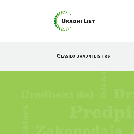
G
LASILO URADNI LIST RS