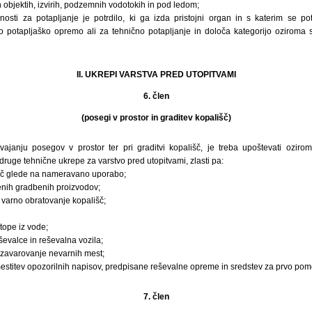
h objektih, izvirih, podzemnih vodotokih in pod ledom;
nosti za potapljanje je potrdilo, ki ga izda pristojni organ in s katerim se po
 potapljaško opremo ali za tehnično potapljanje in določa kategorijo oziroma s
II. UKREPI VARSTVA PRED UTOPITVAMI
6. člen
(posegi v prostor in graditev kopališč)
zvajanju posegov v prostor ter pri graditvi kopališč, je treba upoštevati oziro
druge tehnične ukrepe za varstvo pred utopitvami, zlasti pa:
lišč glede na nameravano uporabo;
jenih gradbenih proizvodov;
 varno obratovanje kopališč;
tope iz vode;
ševalce in reševalna vozila;
 zavarovanje nevarnih mest;
mestitev opozorilnih napisov, predpisane reševalne opreme in sredstev za prvo pom
7. člen