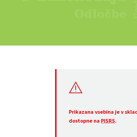
Prikazana vsebina je v skla
dostopne na
PISRS
.