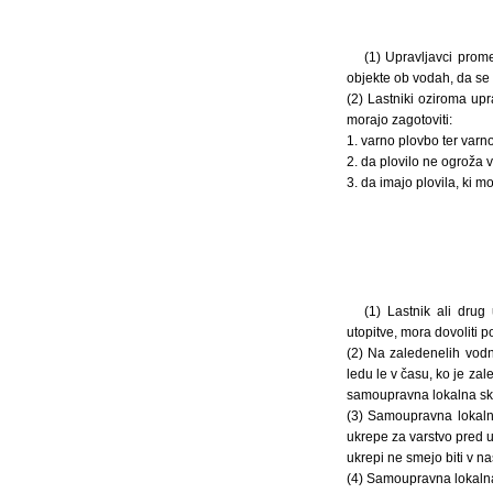
(1) Upravljavci prom
objekte ob vodah, da se p
(2) Lastniki oziroma upr
morajo zagotoviti:
1. varno plovbo ter varno
2. da plovilo ne ogroža va
3. da imajo plovila, ki m
(1) Lastnik ali drug
utopitve, mora dovoliti 
(2) Na zaledenelih vodn
ledu le v času, ko je zal
samoupravna lokalna sk
(3) Samoupravna lokaln
ukrepe za varstvo pred u
ukrepi ne smejo biti v na
(4) Samoupravna lokalna 