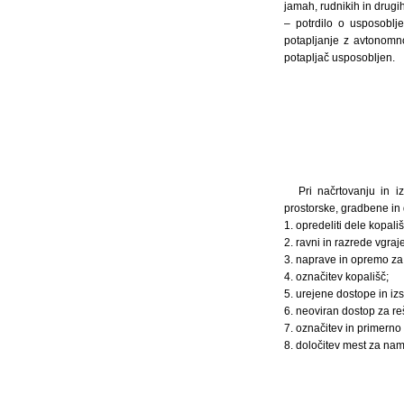
jamah, rudnikih in drugi
– potrdilo o usposoblje
potapljanje z avtonomno
potapljač usposobljen.
Pri načrtovanju in i
prostorske, gradbene in 
1. opredeliti dele kopa
2. ravni in razrede vgra
3. naprave in opremo za
4. označitev kopališč;
5. urejene dostope in izs
6. neoviran dostop za re
7. označitev in primerno
8. določitev mest za na