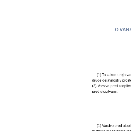
O VARS
(1) Ta zakon ureja var
druge dejavnosti v prost
(2) Varstvo pred utopitv
pred utopitvami.
(1) Varstvo pred utop