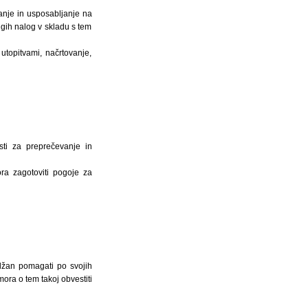
janje in usposabljanje na
ugih nalog v skladu s tem
utopitvami, načrtovanje,
sti za preprečevanje in
ra zagotoviti pogoje za
olžan pomagati po svojih
ora o tem takoj obvestiti