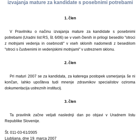
izvajanja mature za kandidate s posebnimi potrebami
1. člen
V Pravilniku o načinu izvajanja mature za kandidate s posebnimi
potrebami (Uradni list RS, št. 6/06) se v vseh členih in prilogi besedilo "otroci
z motnjami vedenja in osebnosti" v vseh sklonih nadomesti z besedilom
"otroci s čustvenimi in vedenjskimi motnjami" v ustreznem sklonu.
2. člen
Pri maturi 2007 se za kandidata, za katerega postopek usmerjanja še ni
končan, lahko upošteva tudi mnenje zdravnikov specialistov oziroma
dokumentacija ustreznih institucij.
3. člen
Ta pravilnik začne veljati naslednji dan po objavi v Uradnem listu
Republike Slovenije.
Št. 011-03-61/2005
Ljubljana, dne 19. marca 2007