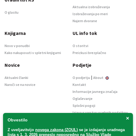
Aktualna izobraževanja
O glasilu
Izobraževanja po meri
Najem dvorane
Knjigarna
UL info tok
Novo v ponudbi
O storitvi
Kako nakupovati v spletni knjigarni
Preizkusi brezplačno
Novice
Podjetje
|
Aktualni članki
O podjetju
About
Naroči se na novice
Kontakt
Informacije javnega značaja
Oglaševanje
Splošni pogoji
Izjava o varstvu osebnih podatkov
×
E-dražbe
Obvestilo
Z uveljavitvijo
novega zakona (ZOUL)
se je
izdajanje uradnega
lista s 1. 3. 2026 preneslo
neposredno
na Službo Vlade