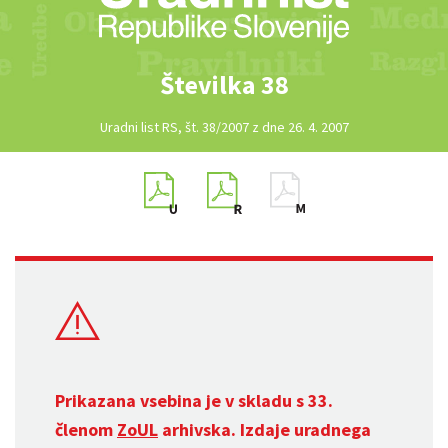
Številka 38
Uradni list RS, št. 38/2007 z dne 26. 4. 2007
Prikazana vsebina je v skladu s 33.
členom
ZoUL
arhivska. Izdaje uradnega