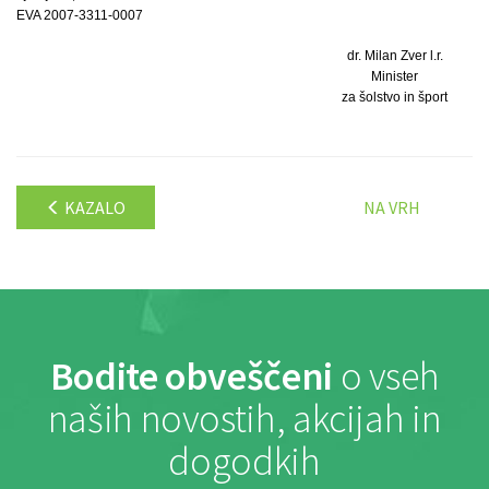
EVA 2007-3311-0007
dr. Milan Zver l.r.
Minister
za šolstvo in šport
KAZALO
NA VRH
Bodite obveščeni
o vseh
naših novostih, akcijah in
dogodkih