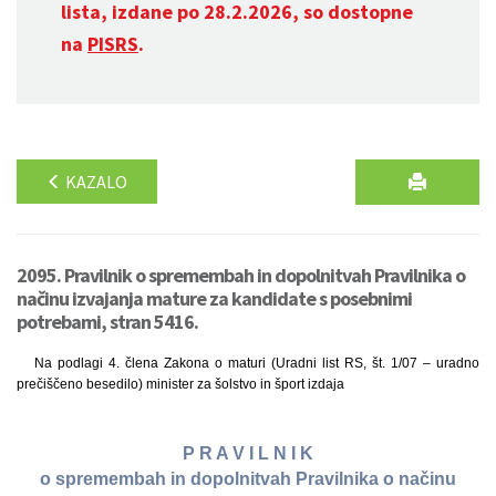
lista, izdane po 28.2.2026, so dostopne
na
PISRS
.
KAZALO
2095. Pravilnik o spremembah in dopolnitvah Pravilnika o
načinu izvajanja mature za kandidate s posebnimi
potrebami, stran 5416.
Na podlagi 4. člena Zakona o maturi (Uradni list RS, št. 1/07 – uradno
prečiščeno besedilo) minister za šolstvo in šport izdaja
P R A V I L N I K
o spremembah in dopolnitvah Pravilnika o načinu