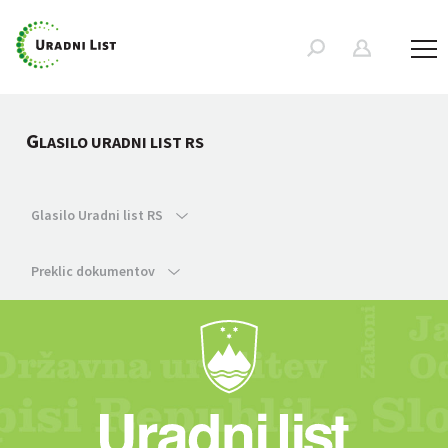
G
LASILO URADNI LIST RS
Glasilo Uradni list RS
Preklic dokumentov