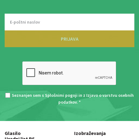
PRIJAVA
Seznanjen sem s
Splošnimi pogoji
in z
Izjavo o varstvu osebnih
podatkov
. *
Glasilo
Izobraževanja
Uradni list RS