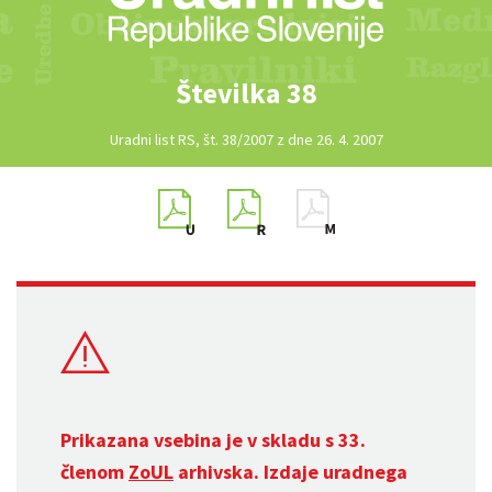
Številka 38
Uradni list RS, št. 38/2007 z dne 26. 4. 2007
Prikazana vsebina je v skladu s 33.
členom
ZoUL
arhivska. Izdaje uradnega