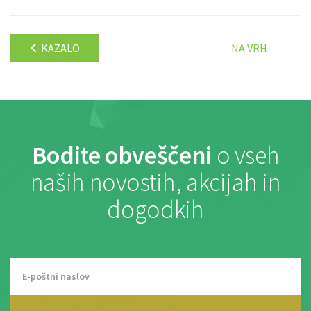
KAZALO
NA VRH
Bodite obveščeni
o vseh
naših novostih, akcijah in
dogodkih