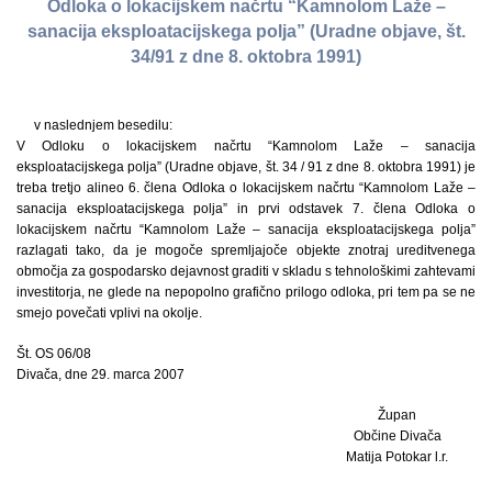
Odloka o lokacijskem načrtu “Kamnolom Laže –
sanacija eksploatacijskega polja” (Uradne objave, št.
34/91 z dne 8. oktobra 1991)
v naslednjem besedilu:
V Odloku o lokacijskem načrtu “Kamnolom Laže – sanacija
eksploatacijskega polja” (Uradne objave, št. 34 / 91 z dne 8. oktobra 1991) je
treba tretjo alineo 6. člena Odloka o lokacijskem načrtu “Kamnolom Laže –
sanacija eksploatacijskega polja” in prvi odstavek 7. člena Odloka o
lokacijskem načrtu “Kamnolom Laže – sanacija eksploatacijskega polja”
razlagati tako, da je mogoče spremljajoče objekte znotraj ureditvenega
območja za gospodarsko dejavnost graditi v skladu s tehnološkimi zahtevami
investitorja, ne glede na nepopolno grafično prilogo odloka, pri tem pa se ne
smejo povečati vplivi na okolje.
Št. OS 06/08
Divača, dne 29. marca 2007
Župan
Občine Divača
Matija Potokar l.r.