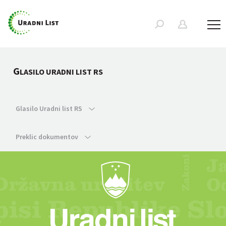
G
LASILO URADNI LIST RS
Glasilo Uradni list RS
Preklic dokumentov