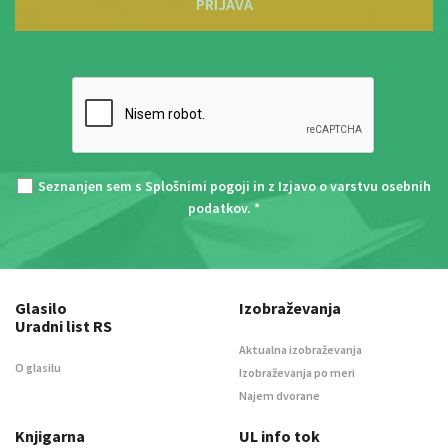
PRIJAVA
Seznanjen sem s
Splošnimi pogoji
in z
Izjavo o varstvu osebnih
podatkov
. *
Glasilo
Izobraževanja
Uradni list RS
Aktualna izobraževanja
O glasilu
Izobraževanja po meri
Najem dvorane
Knjigarna
UL info tok