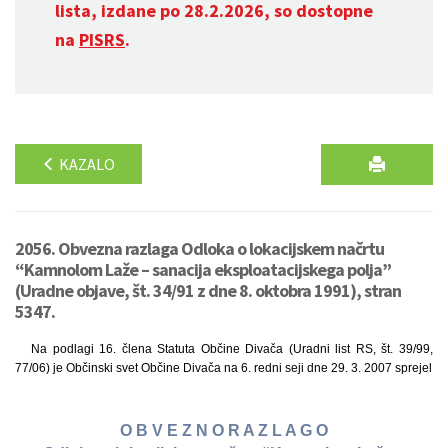
lista, izdane po 28.2.2026, so dostopne
na
PISRS
.
KAZALO
2056. Obvezna razlaga Odloka o lokacijskem načrtu
“Kamnolom Laže – sanacija eksploatacijskega polja”
(Uradne objave, št. 34/91 z dne 8. oktobra 1991), stran
5347.
Na podlagi 16. člena Statuta Občine Divača (Uradni list RS, št. 39/99,
77/06) je Občinski svet Občine Divača na 6. redni seji dne 29. 3. 2007 sprejel
O B V E Z N O R A Z L A G O