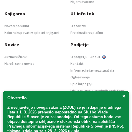
Najem dvorane
Knjigarna
UL info tok
Novo v ponudbi
O storitvi
Kako nakupovati v spletni knjigarni
Preizkusi brezplačno
Novice
Podjetje
|
Aktualni članki
O podjetju
About
Naroči se na novice
Kontakt
Informacije javnega značaja
Oglaševanje
Splošni pogoji
Izjava o varstvu osebnih podatkov
×
E-dražbe
Obvestilo
Z uveljavitvijo
novega zakona (ZOUL)
se je
izdajanje uradnega
lista s 1. 3. 2026 preneslo
neposredno
na Službo Vlade
Republike Slovenije za zakonodajo
. Od tega datuma bodo vse
objave dostopne izključno v elektronski obliki na spletišču
Pravnega informacijskega sistema Republike Slovenije (PISRS),
Uradni list d. o. o. – v likvidaciji / Vse pravice pridržane.
tiskana izdaja pa se z 28. 2. 2026 ukinja.