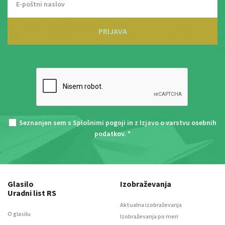
PRIJAVA
Seznanjen sem s
Splošnimi pogoji
in z
Izjavo o varstvu osebnih
podatkov
. *
Glasilo
Izobraževanja
Uradni list RS
Aktualna izobraževanja
O glasilu
Izobraževanja po meri