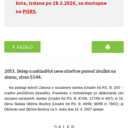
lista, izdane po 28.2.2026, so dostopne
na
PISRS
.
KAZALO
2053. Sklep o uskladitvi cene storitve pomoč družini na
domu, stran 5344.
Na podlagi določil Zakona o socialnem varstvu (Uradni list RS, št. 3/07 –
uradno prečiščeno besedilo), Pravilnika o metodologiji za oblikovanje cen
socialno varstvenih storitev (Uradni list RS, št. 87/06, 127/06 in 8/07) in 16.
člena Statuta Občine Brežice (Uradni list RS, št. 49/99, 86/99 in 79/02), je
Občinski svet Občine Brežice na 5. redni dne 16. 4. 2007 sprejel
S K L E P