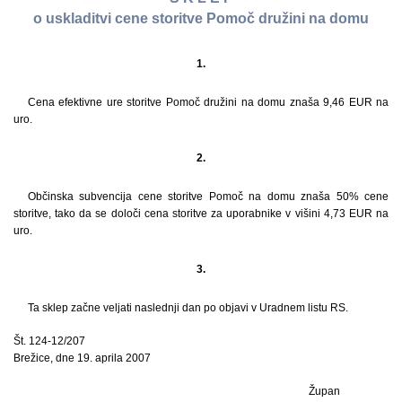
o uskladitvi cene storitve Pomoč družini na domu
1.
Cena efektivne ure storitve Pomoč družini na domu znaša 9,46 EUR na
uro.
2.
Občinska subvencija cene storitve Pomoč na domu znaša 50% cene
storitve, tako da se določi cena storitve za uporabnike v višini 4,73 EUR na
uro.
3.
Ta sklep začne veljati naslednji dan po objavi v Uradnem listu RS.
Št. 124-12/207
Brežice, dne 19. aprila 2007
Župan