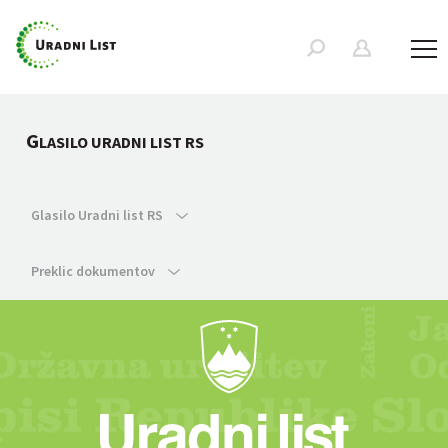
G
LASILO URADNI LIST RS
Glasilo Uradni list RS
Preklic dokumentov