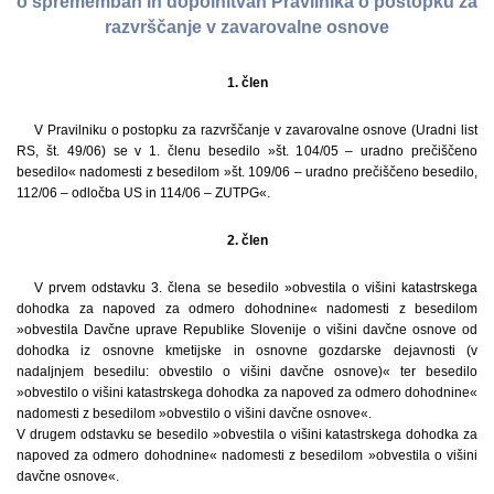
o spremembah in dopolnitvah Pravilnika o postopku za
razvrščanje v zavarovalne osnove
1. člen
V Pravilniku o postopku za razvrščanje v zavarovalne osnove (Uradni list
RS, št. 49/06) se v 1. členu besedilo »št. 104/05 – uradno prečiščeno
besedilo« nadomesti z besedilom »št. 109/06 – uradno prečiščeno besedilo,
112/06 – odločba US in 114/06 – ZUTPG«.
2. člen
V prvem odstavku 3. člena se besedilo »obvestila o višini katastrskega
dohodka za napoved za odmero dohodnine« nadomesti z besedilom
»obvestila Davčne uprave Republike Slovenije o višini davčne osnove od
dohodka iz osnovne kmetijske in osnovne gozdarske dejavnosti (v
nadaljnjem besedilu: obvestilo o višini davčne osnove)« ter besedilo
»obvestilo o višini katastrskega dohodka za napoved za odmero dohodnine«
nadomesti z besedilom »obvestilo o višini davčne osnove«.
V drugem odstavku se besedilo »obvestila o višini katastrskega dohodka za
napoved za odmero dohodnine« nadomesti z besedilom »obvestila o višini
davčne osnove«.