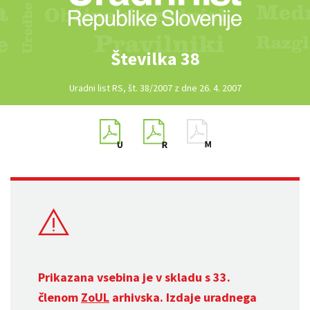
Številka 38
Uradni list RS, št. 38/2007 z dne 26. 4. 2007
Prikazana vsebina je v skladu s 33.
členom
ZoUL
arhivska. Izdaje uradnega