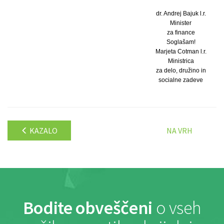
dr. Andrej Bajuk l.r.
Minister
za finance
Soglašam!
Marjeta Cotman l.r.
Ministrica
za delo, družino in
socialne zadeve
KAZALO
NA VRH
Bodite obveščeni
o vseh