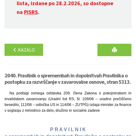
lista, izdane po 28.2.2026, so dostopne
na
PISRS
.
KAZALO
2040. Pravilnik o spremembah in dopolnitvah Pravilnika o
postopku za razvrščanje v zavarovalne osnove, stran 5313.
Na podlagi osmega odstavka 209. člena Zakona o pokojninskem in
invalidskem zavarovanju (Uradni list RS, št. 109/06 – uradno prečiščeno
besedilo, 112/06 – odločba US in 114/06 – ZUTPG) izdaja minister za finance
v soglasju z ministrico za delo, družino in socialne zadeve
P R A V I L N I K