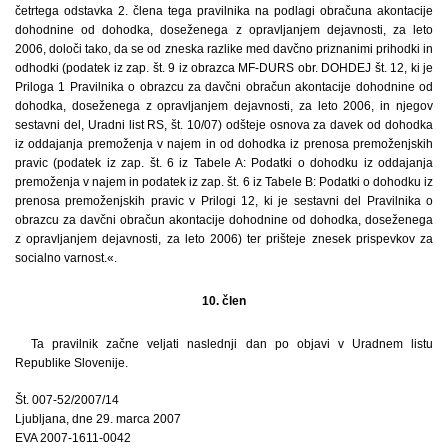
četrtega odstavka 2. člena tega pravilnika na podlagi obračuna akontacije
dohodnine od dohodka, doseženega z opravljanjem dejavnosti, za leto
2006, določi tako, da se od zneska razlike med davčno priznanimi prihodki in
odhodki (podatek iz zap. št. 9 iz obrazca MF-DURS obr. DOHDEJ št. 12, ki je
Priloga 1 Pravilnika o obrazcu za davčni obračun akontacije dohodnine od
dohodka, doseženega z opravljanjem dejavnosti, za leto 2006, in njegov
sestavni del, Uradni list RS, št. 10/07) odšteje osnova za davek od dohodka
iz oddajanja premoženja v najem in od dohodka iz prenosa premoženjskih
pravic (podatek iz zap. št. 6 iz Tabele A: Podatki o dohodku iz oddajanja
premoženja v najem in podatek iz zap. št. 6 iz Tabele B: Podatki o dohodku iz
prenosa premoženjskih pravic v Prilogi 12, ki je sestavni del Pravilnika o
obrazcu za davčni obračun akontacije dohodnine od dohodka, doseženega
z opravljanjem dejavnosti, za leto 2006) ter prišteje znesek prispevkov za
socialno varnost.«.
10. člen
Ta pravilnik začne veljati naslednji dan po objavi v Uradnem listu
Republike Slovenije.
Št. 007-52/2007/14
Ljubljana, dne 29. marca 2007
EVA 2007-1611-0042