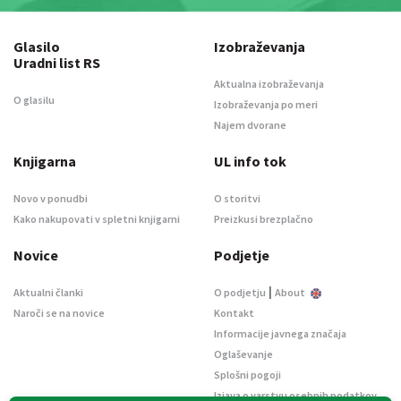
Glasilo
Izobraževanja
Uradni list RS
Aktualna izobraževanja
O glasilu
Izobraževanja po meri
Najem dvorane
Knjigarna
UL info tok
Novo v ponudbi
O storitvi
Kako nakupovati v spletni knjigarni
Preizkusi brezplačno
Novice
Podjetje
|
Aktualni članki
O podjetju
About
Naroči se na novice
Kontakt
Informacije javnega značaja
Oglaševanje
Splošni pogoji
Izjava o varstvu osebnih podatkov