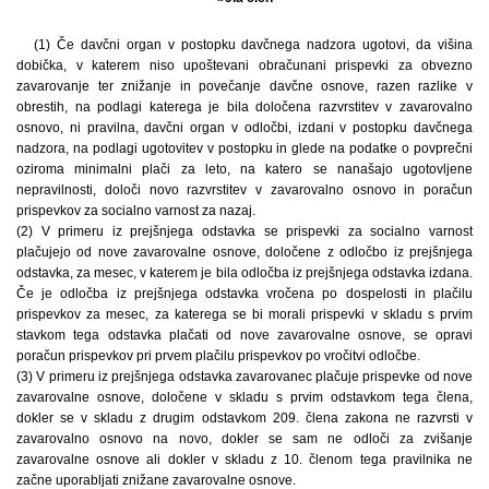
(1) Če davčni organ v postopku davčnega nadzora ugotovi, da višina
dobička, v katerem niso upoštevani obračunani prispevki za obvezno
zavarovanje ter znižanje in povečanje davčne osnove, razen razlike v
obrestih, na podlagi katerega je bila določena razvrstitev v zavarovalno
osnovo, ni pravilna, davčni organ v odločbi, izdani v postopku davčnega
nadzora, na podlagi ugotovitev v postopku in glede na podatke o povprečni
oziroma minimalni plači za leto, na katero se nanašajo ugotovljene
nepravilnosti, določi novo razvrstitev v zavarovalno osnovo in poračun
prispevkov za socialno varnost za nazaj.
(2) V primeru iz prejšnjega odstavka se prispevki za socialno varnost
plačujejo od nove zavarovalne osnove, določene z odločbo iz prejšnjega
odstavka, za mesec, v katerem je bila odločba iz prejšnjega odstavka izdana.
Če je odločba iz prejšnjega odstavka vročena po dospelosti in plačilu
prispevkov za mesec, za katerega se bi morali prispevki v skladu s prvim
stavkom tega odstavka plačati od nove zavarovalne osnove, se opravi
poračun prispevkov pri prvem plačilu prispevkov po vročitvi odločbe.
(3) V primeru iz prejšnjega odstavka zavarovanec plačuje prispevke od nove
zavarovalne osnove, določene v skladu s prvim odstavkom tega člena,
dokler se v skladu z drugim odstavkom 209. člena zakona ne razvrsti v
zavarovalno osnovo na novo, dokler se sam ne odloči za zvišanje
zavarovalne osnove ali dokler v skladu z 10. členom tega pravilnika ne
začne uporabljati znižane zavarovalne osnove.