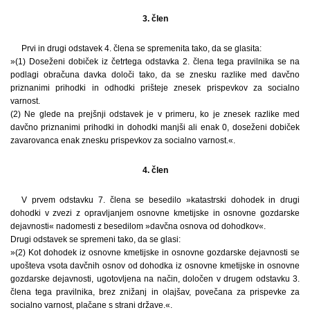
3. člen
Prvi in drugi odstavek 4. člena se spremenita tako, da se glasita:
»(1) Doseženi dobiček iz četrtega odstavka 2. člena tega pravilnika se na
podlagi obračuna davka določi tako, da se znesku razlike med davčno
priznanimi prihodki in odhodki prišteje znesek prispevkov za socialno
varnost.
(2) Ne glede na prejšnji odstavek je v primeru, ko je znesek razlike med
davčno priznanimi prihodki in dohodki manjši ali enak 0, doseženi dobiček
zavarovanca enak znesku prispevkov za socialno varnost.«.
4. člen
V prvem odstavku 7. člena se besedilo »katastrski dohodek in drugi
dohodki v zvezi z opravljanjem osnovne kmetijske in osnovne gozdarske
dejavnosti« nadomesti z besedilom »davčna osnova od dohodkov«.
Drugi odstavek se spremeni tako, da se glasi:
»(2) Kot dohodek iz osnovne kmetijske in osnovne gozdarske dejavnosti se
upošteva vsota davčnih osnov od dohodka iz osnovne kmetijske in osnovne
gozdarske dejavnosti, ugotovljena na način, določen v drugem odstavku 3.
člena tega pravilnika, brez znižanj in olajšav, povečana za prispevke za
socialno varnost, plačane s strani države.«.