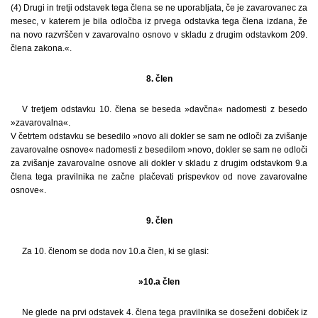
(4) Drugi in tretji odstavek tega člena se ne uporabljata, če je zavarovanec za
mesec, v katerem je bila odločba iz prvega odstavka tega člena izdana, že
na novo razvrščen v zavarovalno osnovo v skladu z drugim odstavkom 209.
člena zakona.«.
8. člen
V tretjem odstavku 10. člena se beseda »davčna« nadomesti z besedo
»zavarovalna«.
V četrtem odstavku se besedilo »novo ali dokler se sam ne odloči za zvišanje
zavarovalne osnove« nadomesti z besedilom »novo, dokler se sam ne odloči
za zvišanje zavarovalne osnove ali dokler v skladu z drugim odstavkom 9.a
člena tega pravilnika ne začne plačevati prispevkov od nove zavarovalne
osnove«.
9. člen
Za 10. členom se doda nov 10.a člen, ki se glasi:
»10.a člen
Ne glede na prvi odstavek 4. člena tega pravilnika se doseženi dobiček iz