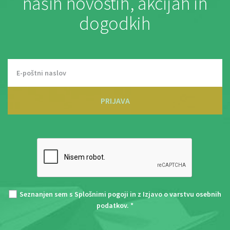
naših novostih, akcijah in
dogodkih
PRIJAVA
Seznanjen sem s
Splošnimi pogoji
in z
Izjavo o varstvu osebnih
podatkov
. *