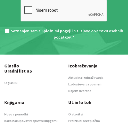
Seznanjen sem s
Splošnimi pogoji
in z
Izjavo o varstvu osebnih
podatkov
. *
Glasilo
Izobraževanja
Uradni list RS
Aktualna izobraževanja
O glasilu
Izobraževanja po meri
Najem dvorane
Knjigarna
UL info tok
Novo v ponudbi
O storitvi
Kako nakupovati v spletni knjigarni
Preizkusi brezplačno