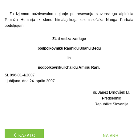
Za izjemno požrtvovalno dejanje pri reševanju slovenskega alpinista
Tomaža Humarja iz stene himalajskega osemtisočaka Nanga Parbata
podeljujem
Zlati red za zasluge
podpolkovniku Rashidu Ullahu Begu
in
podpolkovniku Khalidu Amirju Rani.
Št. 996-01-4/2007
Ljubljana, dne 24. aprila 2007
dr. Janez Drnovšek l.r.
Predsednik
Republike Slovenije
KAZALO
NA VRH