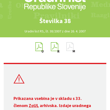
Številka 38
Uradni list RS, št. 38/2007 z dne 26. 4. 2007
Prikazana vsebina je v skladu s 33.
členom
ZoUL
arhivska. Izdaje uradnega