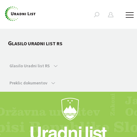
G
LASILO URADNI LIST RS
Glasilo Uradni list RS
Preklic dokumentov